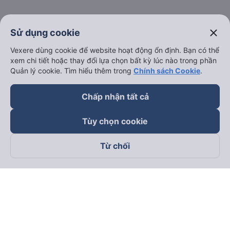
close
Sử dụng cookie
Vexere dùng cookie để website hoạt động ổn định. Bạn có thể
xem chi tiết hoặc thay đổi lựa chọn bất kỳ lúc nào trong phần
Quản lý cookie. Tìm hiểu thêm trong
Chính sách Cookie
.
Chấp nhận tất cả
Tùy chọn cookie
Từ chối
Theo dõi chúng tôi trên
Facebook
Tiktok
Youtube
Công ty TNHH Thương Mại Dịch Vụ Vexere
Địa chỉ đăng ký kinh doanh: 8C Chữ Đồng Tử, Phường Tân
Sơn Nhất, TP. Hồ Chí Minh, Việt Nam