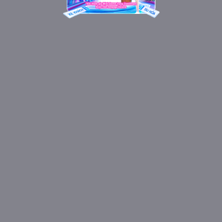
Tải ngay ứng dụng Vexere để đặt vé dễ dàng và