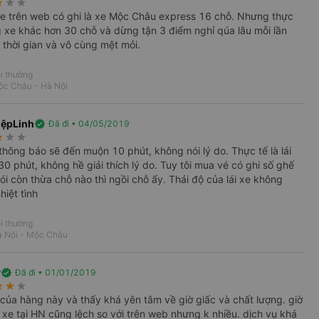
rate
star_rate
star_rate
xe trên web có ghi là xe Mộc Châu express 16 chỗ. Nhưng thực
g xe khác hơn 30 chỗ và dừng tận 3 điểm nghỉ qúa lâu mỗi lần
i
Vé xe Tết
 thời gian và vô cùng mệt mỏi.
i thường
ộc Châu - Hà Nội
u tư hệ thống xe Limousine nhằm đem
ệpLinh
verified
Đã đi • 04/05/2019
rate
star_rate
star_rate
hính là
Hà Nội - Mộc Châu
,
Hà Nội -
e thông báo sẽ đến muộn 10 phút, không nói lý do. Thực tế là lái
 điều hòa,... nhà xe còn đầu tư những
0 phút, không hề giải thích lý do. Tuy tôi mua vé có ghi số ghế
nhằm mang đến sự trải nghiệm tốt nhất
ói còn thừa chỗ nào thì ngồi chỗ ấy. Thái độ của lái xe không
n và thoải mái của khách hàng lên
hiệt tình
ho bạn khi muốn thăm qua Mộc Châu,
m quy mô cũng như tuyến đường để
i thường
gười dân
à Nội - Mộc Châu
express ngay tại
VeXeRe.com
để
.
y
verified
Đã đi • 01/01/2019
rate
star_rate
star_rate
 của hàng này và thấy khá yên tâm về giờ giấc và chất lượng. giờ
 xe tại HN cũng lệch so với trên web nhưng k nhiều. dịch vụ khá