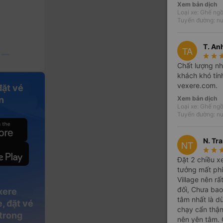
Xem bản dịch
Loại xe: Ghế ngồ
Tuyến đường: nu
T. An
TA
star_rate
star_rate
star_
Chất lượng nh
khách khó tính
vexere.com.
đặt vé
n
Xem bản dịch
Loại xe: Ghế ngồ
Tuyến đường: nu
N. Tr
NT
star_rate
star_rate
star_
Đặt 2 chiều x
tưởng mất phí
Village nên rấ
đối, Chưa bao
xere
tâm nhất là d
, đặt vé
chạy cẩn thận,
 trong
nên yên tâm. 