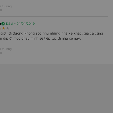
i thường
ll
u
verified
Đã đi • 01/01/2019
 vụ của nhà xe này,
rate
star_rate
star_rate
giờ , đi đường không sóc như những nhà xe khác, giá cả cũng
n dịp đi mộc châu mình sẽ tiếp tục đi nhà xe này.
i thường
ll
0
h, Máy bay, Tàu hoả và Thuê xe
ương tiện với hơn 3000+ nhà xe chất lượng
ốc, tất cả hãng bay và hãng tàu cùng dịch