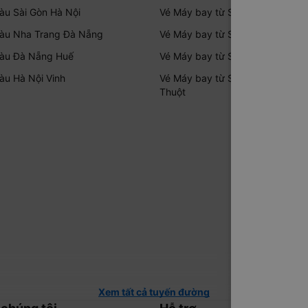
tàu Sài Gòn Hà Nội
Vé Máy bay từ Sài Gòn đi Đà Nẵ
tàu Nha Trang Đà Nẵng
Vé Máy bay từ Sài Gòn đi Đà Lạt
tàu Đà Nẵng Huế
Vé Máy bay từ Sài Gòn đi PleiKu
tàu Hà Nội Vinh
Vé Máy bay từ Sài Gòn đi Buôn 
Thuột
Xem tất cả tuyến đường