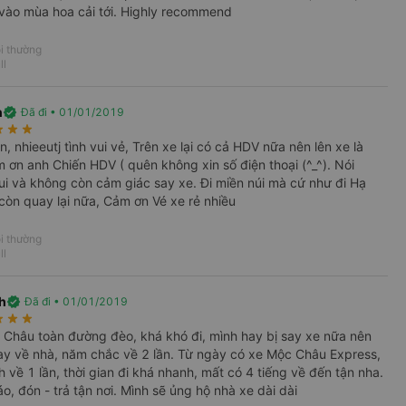
p vào mùa hoa cải tới. Highly recommend
i thường
ll
n
verified
Đã đi • 01/01/2019
rate
star_rate
star_rate
n, nhieeutj tình vui vẻ, Trên xe lại có cả HDV nữa nên lên xe là
m ơn anh Chiến HDV ( quên không xin số điện thoại (^_^). Nói
vui và không còn cảm giác say xe. Đi miền núi mà cứ như đi Hạ
còn quay lại nữa, Cảm ơn Vé xe rẻ nhiều
i thường
ll
nh
verified
Đã đi • 01/01/2019
rate
star_rate
star_rate
Châu toàn đường đèo, khá khó đi, mình hay bị say xe nữa nên
y về nhà, năm chắc về 2 lần. Từ ngày có xe Mộc Châu Express,
 về 1 lần, thời gian đi khá nhanh, mất có 4 tiếng về đến tận nha.
, đón - trả tận nơi. Mình sẽ ủng hộ nhà xe dài dài