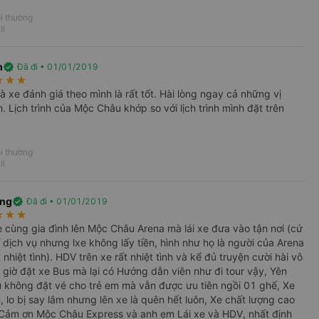
i thường
ll
h
verified
Đã đi • 01/01/2019
rate
star_rate
star_rate
à xe đánh giá theo mình là rất tốt. Hài lòng ngay cả những vị
. Lịch trình của Mộc Châu khớp so với lịch trình mình đặt trên
i thường
ll
ang
verified
Đã đi • 01/01/2019
rate
star_rate
star_rate
e cùng gia đình lên Mộc Châu Arena mà lái xe đưa vào tận nơi (cứ
 dịch vụ nhưng lxe không lấy tiền, hình như họ là người của Arena
t nhiệt tình). HDV trên xe rất nhiệt tình và kể đủ truyện cười hài vô
 giờ đặt xe Bus mà lại có Hướng dẫn viên như đi tour vậy, Yên
ù không đặt vé cho trẻ em mà vẫn được ưu tiên ngồi 01 ghế, Xe
 lo bị say lắm nhưng lên xe là quên hết luôn, Xe chất lượng cao
Cảm ơn Mộc Châu Express và anh em Lái xe và HDV, nhất định