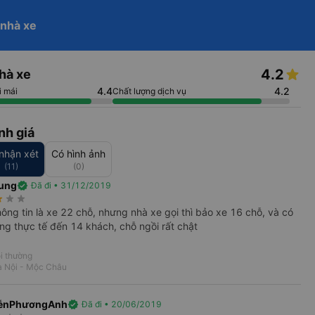
help_outline
 nhà xe
phone
Hotline 24/7
Đăng nhập
re
Trở thành đối tác
arrow_drop_down
4.2
hà xe
Tìm kiếm
 ngày về
4.4
4.2
i mái
Chất lượng dịch vụ
nh giá
nhận xét
Có hình ảnh
(11)
(0)
ung
verified
Đã đi • 31/12/2019
rate
star_rate
star_rate
hông tin là xe 22 chỗ, nhưng nhà xe gọi thì bảo xe 16 chỗ, và có
g thực tế đến 14 khách, chỗ ngồi rất chật
i thường
à Nội - Mộc Châu
ễnPhươngAnh
verified
Đã đi • 20/06/2019