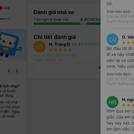
tốt.
Đánh giá nhà xe
Xem bản dịch
Loại xe: Ghế ngồ
4.4
Tiện nghi & thoải mái
Chất lượng dịch vụ
Tuyến đường: nu
Chi tiết đánh giá
O. Và
OV
star_rate
star_rate
star_
N. Trang
verified
Đã đi • 01/01/2019
NT
lần đầu tôi đi
star_rate
star_rate
star_rate
star_rate
star_rate
đi xe này chất
Loại xe: Ghế ngồi thường
Tuyến đường: null
viên lái xe cũ
trình. Nếu còn
Xem tất cả 11 đán
keyboard_arrow_left
keyboard_arrow_right
Xem bản dịch
Loại xe: Ghế ngồ
Tuyến đường: nu
H. ng
HN
star_rate
star_rate
star_
hôm qua em có
giác của em l
hay say xe). 
em làm việc.