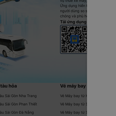
vụ thuê xe máy, xe du lịch phủ k
Ứng dụng hiển thị thông tin đầy 
người dùng so sánh và lựa chọn 
chóng và phù hợp nhất.
Tải ứng dụng Vexere ngay
 tàu hỏa
Vé máy bay
tàu Sài Gòn Nha Trang
Vé Máy bay từ Hà Nội đi Sài Gòn
tàu Sài Gòn Phan Thiết
Vé Máy bay từ Sài Gòn đi Nha T
tàu Sài Gòn Đà Nẵng
Vé Máy bay từ Sài Gòn đi Hà Nội