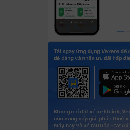
Tải ngay ứng dụng Vexere để 
dễ dàng và nhận ưu đãi hấp dẫ
Không chỉ đặt vé xe khách, Ve
còn cung cấp giải pháp thuê xe
máy bay và vé tàu hỏa - tất cả