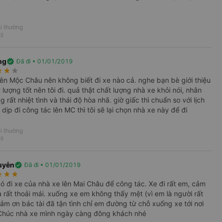
4.2
i thường
4.2
ll
ng
verified
Đã đi • 01/01/2019
rate
star_rate
star_rate
 lên Mộc Châu nên không biết đi xe nào cả. nghe bạn bè giới thiệu
 lượng tốt nên tôi đi. quả thật chất lượng nhà xe khỏi nói, nhân
ng rất nhiệt tình và thái độ hòa nhã. giờ giấc thì chuẩn so với lịch
 dịp đi công tác lên MC thì tôi sẽ lại chọn nhà xe này để đi
h giá
i thường
ll
uyễn
verified
Đã đi • 01/01/2019
rate
star_rate
star_rate
 đi xe của nhà xe lên Mai Châu để công tác. Xe đi rất em, cảm
à rất thoải mái. xuống xe em không thấy mệt (vì em là người rất
cảm ơn bác tài đã tận tình chỉ em đường từ chỗ xuống xe tới nơi
 Chúc nhà xe mình ngày càng đông khách nhé