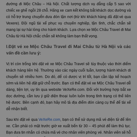
đường đi Mộc Châu – Hà Nội. Chất lượng dịch vụ đẳng cấp 5 sao với
chiếc xe ghế ngồi 28 chỗ. Hãng xe cam kết không bắt khách dọc đường và
có hỗ trợ trung chuyển đưa đón tận nơi (trừ khi khách hàng đã đặt vé qua
Vexere). Đội ngũ tài xế phục vụ chuyên nghiệp, tận tình, chắc chắn sẽ
mang lại sự hài lòng cho hành khách. Lựa chọn xe Mộc Châu Travel đi Mai
Châu từ Hà Nội chắc chắn sẽ không làm bạn thất vọng.
I.Đặt vé xe Mộc Châu Travel đi Mai Châu từ Hà Nội và các
vấn đề cần lưu ý:
Vị trí còn trống khi đặt vé xe Mộc Châu Travel sẽ tùy thuộc vào thời điểm
khách hàng liên hệ. Thường vào các ngày cuối tuần, lượng hành khách di
chuyển sẽ nhiều hơn. Do đó, để có được vị trí tốt, bạn cần lập kế hoạch
sớm và liên hệ đặt giữ chỗ trước. Bạn có thể đặt vé xe Mộc Châu Travel dễ
dàng, tiện lợi, uy tín qua website VeXeRe.com.
Đối với trường hợp bắt xe
dọc đường, cần lưu ý giữ điện thoại luôn luôn trong tình trạng có thể liên
hệ được. Bên cạnh đó, bạn hãy mô tả địa điểm đón càng cụ thể để tài xế
dễ nhận biết.
Sau khi đặt vé qua
VeXeRe.com
, bạn có thể sử dụng mã vé điện tử để lên
xe. Cần phải có mặt trước giờ xe xuất bến từ 30 – 45 phút để làm thủ tục.
Bạn đưa tin nhắn có chứa mã vé cho nhân viên phòng vé. Nhân viên sẽ hỗ