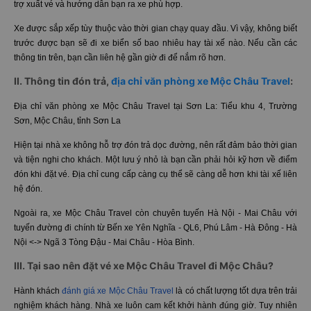
trợ xuất vé và hướng dẫn bạn ra xe phù hợp.
Xe được sắp xếp tùy thuộc vào thời gian chạy quay đầu. Vì vậy, không biết
trước được bạn sẽ đi xe biển số bao nhiêu hay tài xế nào. Nếu cần các
thông tin trên, bạn cần liên hệ gần giờ đi để nắm rõ hơn.
II. Thông tin đón trả,
địa chỉ văn phòng xe Mộc Châu Travel
:
Địa chỉ văn phòng xe Mộc Châu Travel tại Sơn La: Tiểu khu 4, Trường
Sơn, Mộc Châu, tỉnh Sơn La
Hiện tại nhà xe không hỗ trợ đón trả dọc đường, nên rất đảm bảo thời gian
và tiện nghi cho khách. Một lưu ý nhỏ là bạn cần phải hỏi kỹ hơn về điểm
đón khi đặt vé. Địa chỉ cung cấp càng cụ thể sẽ càng dễ hơn khi tài xế liên
hệ đón.
Ngoài ra, xe Mộc Châu Travel còn chuyên tuyến Hà Nội - Mai Châu với
tuyến đường đi chính từ Bến xe Yên Nghĩa - QL6, Phú Lâm - Hà Đông - Hà
Nội <-> Ngã 3 Tòng Đậu - Mai Châu - Hòa Bình.
III. Tại sao nên đặt vé xe Mộc Châu Travel đi Mộc Châu?
Hành khách
đánh giá xe Mộc Châu Travel
là có chất lượng tốt dựa trên trải
nghiệm khách hàng. Nhà xe luôn cam kết khởi hành đúng giờ. Tuy nhiên