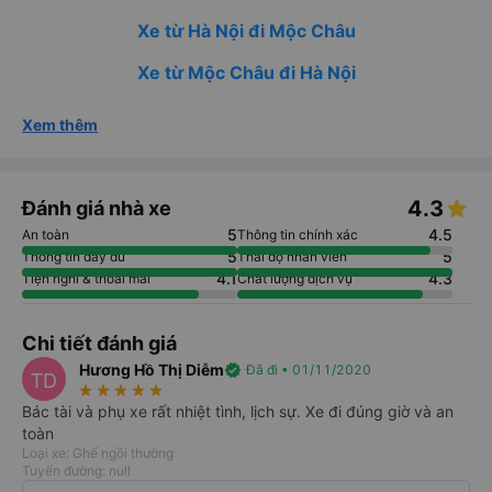
Xe từ Hà Nội đi Mộc Châu
Xe từ Mộc Châu đi Hà Nội
Xem thêm
4.3
Đánh giá nhà xe
5
4.5
An toàn
Thông tin chính xác
5
5
Thông tin đầy đủ
Thái độ nhân viên
4.1
4.3
Tiện nghi & thoải mái
Chất lượng dịch vụ
Chi tiết đánh giá
Hương Hồ Thị Diễm
verified
Đã đi • 01/11/2020
TD
star_rate
star_rate
star_rate
star_rate
star_rate
Bác tài và phụ xe rất nhiệt tình, lịch sự. Xe đi đúng giờ và an
toàn
Loại xe: Ghế ngồi thường
Tuyến đường: null