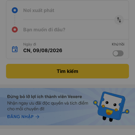
Nơi xuất phát
import_export
Bạn muốn đi đâu?
Ngày đi
Khứ hồi
CN, 09/08/2026
Tìm kiếm