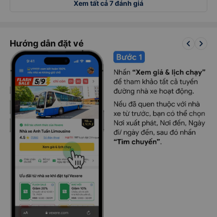
Xem tất cả 7 đánh giá
keyboard_arrow_left
keyboard_arrow_right
Hướng dẫn đặt vé