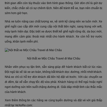
thời gian đến còn tùy thuộc vào tình hình giao thông. Giờ đón chỉ là giờ dự
kiến, chắc chắn sẽ có sự chênh lệch. Nên để tránh trễ xe, bạn nên chuẩn bị
sớm hơn giờ hẹn.
Nhà xe luôn nâng cao chất lượng xe, vệ sinh kỹ càng nên xe luôn mới. Xe
ghế ngồi cao cấp đời mới cung cấp nội thất tiện nghi, sang trọng với wifi,
máy lạnh hiện đại. Đặc biệt xe được thiết kế ghế ngồi rộng rãi, da bọc mới,
mang đến cảm giác thoải mái nhất cho hành khách. Xe còn hỗ trợ nước
uống, khăn lạnh miễn phí.
Nội thất xe Mộc Châu Travel đi Mai Châu
Nhân viên phục vụ tận tình, sẵn sàng giúp đỡ hành khách bất cứ lúc nào.
Đội ngũ tài xế lái xe an toàn, không bắt khách dọc đường, nhồi nhét khách.
Nhà xe chỉ có hỗ trợ đón khách đã liên hệ đặt vé trước. Với các chuyến xe
đi đêm, tài xế vẫn chạy tốc độ vừa phải. Khách hàng có thể ngủ hoặc nghỉ
ngơi dưỡng sức trên suốt chặng đường đi. Giải đáp nhiệt tình các thắc mắc
của hành khách.
Xem thêm thông tin các hãng xe cùng tuyến đường và đặt vé với giá thấp
nhất tại VeXeRe.com: