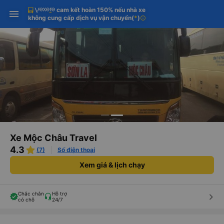
cam kết hoàn 150% nếu nhà xe
Tải app Vexere ngay!
Tải app Vexere
Mở app
Mở app
không cung cấp dịch vụ vận chuyển
(
*
)
info
Nhận ưu đãi thành viên độc
-30k/ghế khi đặt vé máy bay qua
quyền
app
Xe Mộc Châu Travel
4.3
(7)
Số điện thoại
Xem giá & lịch chạy
Chắc chắn
Hỗ trợ
keyboard_arrow_right
có chỗ
24/7