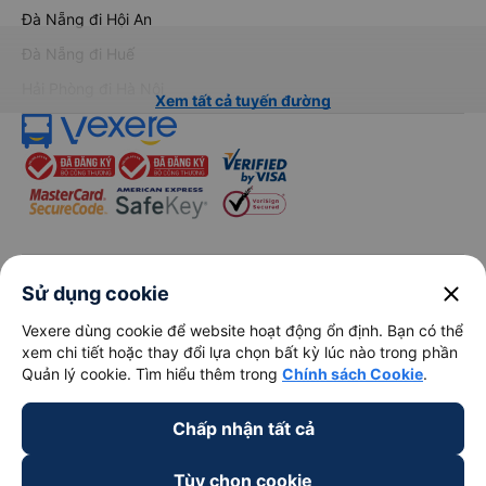
Đà Nẵng đi Hội An
Đà Nẵng đi Huế
Hải Phòng đi Hà Nội
Xem tất cả tuyến đường
keyboard_arrow_down
Về chúng tôi
close
Sử dụng cookie
Vexere dùng cookie để website hoạt động ổn định. Bạn có thể
keyboard_arrow_down
Hỗ trợ
xem chi tiết hoặc thay đổi lựa chọn bất kỳ lúc nào trong phần
Quản lý cookie. Tìm hiểu thêm trong
Chính sách Cookie
.
keyboard_arrow_down
Trở thành đối tác
Chấp nhận tất cả
Đối tác thanh toán
Tùy chọn cookie