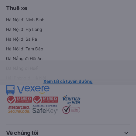
Thuê xe
Hà Nội đi Ninh Bình
Hà Nội đi Hạ Long
Hà Nội đi Sa Pa
Hà Nội đi Tam Đảo
Đà Nẵng đi Hội An
Đà Nẵng đi Huế
Hải Phòng đi Hà Nội
Xem tất cả tuyến đường
keyboard_arrow_down
Về chúng tôi