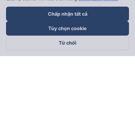
Chấp nhận tất cả
Tùy chọn cookie
Từ chối
Theo dõi chúng tôi trên
Facebook
Tiktok
Youtube
Công ty TNHH Thương Mại Dịch Vụ Vexere
Địa chỉ đăng ký kinh doanh: 8C Chữ Đồng Tử, Phường Tân
Sơn Nhất, TP. Hồ Chí Minh, Việt Nam
Địa chỉ
:
Lầu 2, toà nhà H3 Circo Hoàng Diệu, 384 Hoàng Diệu,
Phường Khánh Hội, TP Hồ Chí Minh, Việt Nam
Tầng 3, toà nhà 101 Láng Hạ, 101 Láng Hạ, Phường Láng, TP.
Hà Nội, Việt Nam
Giấy chứng nhận ĐKKD số 0315133726 do Sở KH và ĐT TP.
Hồ Chí Minh cấp lần đầu ngày 27/6/2018