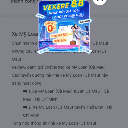
thành công?
Xe Mỹ Loan (Cà Mau)
Chọn nhanh các tuyến đường xe Mỹ Loan (Cà Mau)
Những câu hỏi thường gặp về nhà xe Mỹ Loan (Cà
Mau)
Review, đánh giá chất lượng xe Mỹ Loan (Cà Mau)
Các tuyến đường mà nhà xe Mỹ Loan (Cà Mau) này
đang hoạt động
🚌 1. Xe Mỹ Loan (Cà Mau) tuyến Cà Mau - Cà
Mau - Hồ Chí Minh
🚌 2. Xe Mỹ Loan (Cà Mau) tuyến Thới Bình - Hồ
Chí Minh
Tổng hợp thông tin nhà xe Mỹ Loan (Cà Mau)