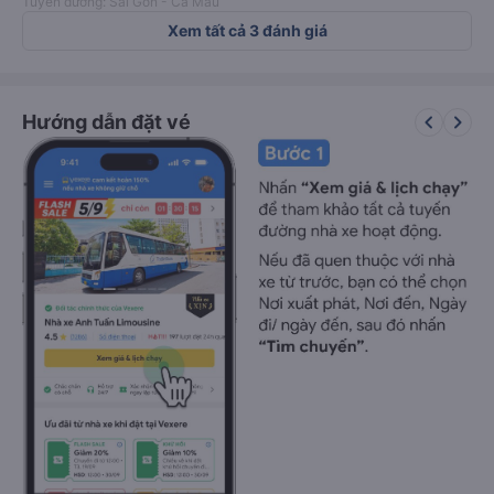
Tuyến đường: Sài Gòn - Cà Mau
Xem tất cả 3 đánh giá
keyboard_arrow_left
keyboard_arrow_right
Hướng dẫn đặt vé