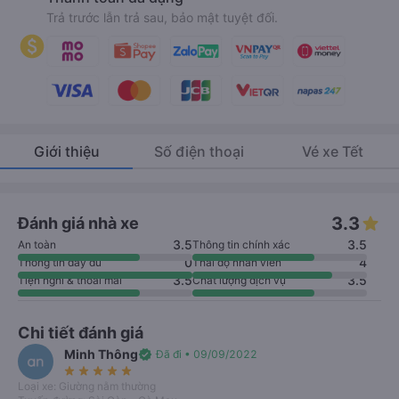
Trả trước lẫn trả sau, bảo mật tuyệt đối.
Giới thiệu
Số điện thoại
Vé xe Tết
3.3
Đánh giá nhà xe
3.5
3.5
An toàn
Thông tin chính xác
0
4
Thông tin đầy đủ
Thái độ nhân viên
3.5
3.5
Tiện nghi & thoải mái
Chất lượng dịch vụ
Chi tiết đánh giá
Minh Thông
verified
Đã đi • 09/09/2022
star_rate
star_rate
star_rate
star_rate
star_rate
Loại xe: Giường nằm thường