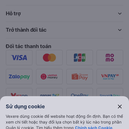
keyboard_arrow_down
Hỗ trợ
keyboard_arrow_down
Trở thành đối tác
Đối tác thanh toán
close
Sử dụng cookie
Vexere dùng cookie để website hoạt động ổn định. Bạn có thể
xem chi tiết hoặc thay đổi lựa chọn bất kỳ lúc nào trong phần
Quản lý cookie. Tìm hiểu thêm trong
Chính sách Cookie
.