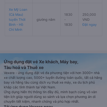
Xe Mỹ Loan
(Cà Mau)
1830
250,000
tuyến Thới
giường nằm
-
VND
Bình - Hồ
1830
Đặt ngay
Chí Minh
Ứng dụng đặt vé Xe khách, Máy bay,
Tàu hoả và Thuê xe
Vexere - ứng dụng đặt vé đa phương tiện với hơn 3000+ nhà
xe chất lượng cao, 5000+ tuyến đường toàn quốc, tất cả hãng
bay và hãng tàu cùng dịch vụ thuê xe máy, xe du lịch phủ
khắp các tỉnh thành tại Việt Nam.
Ứng dụng hiển thị thông tin đầy đủ, minh bạch cùng vô vàn
tiện ích giúp người dùng so sánh và lựa chọn phương án di
chuyển tiết kiệm, nhanh chóng và phù hợp nhất.
Tải ứng dụng Vexere ngay