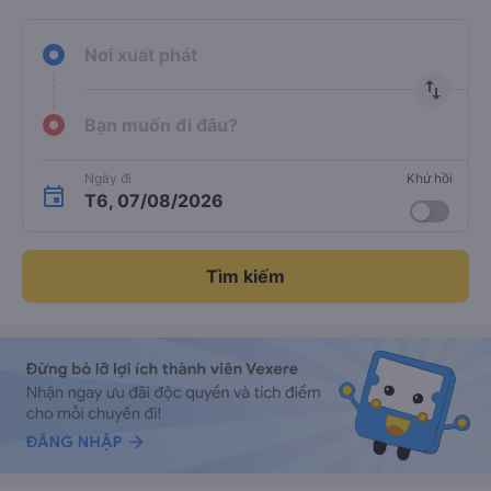
Nơi xuất phát
import_export
Bạn muốn đi đâu?
Ngày đi
Khứ hồi
T6, 07/08/2026
Tìm kiếm