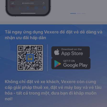
Tải ngay ứng dụng Vexere để đặt vé dễ dàng và
nhận ưu đãi hấp dẫn
Không chỉ đặt vé xe khách, Vexere còn cung
cấp giải pháp thuê xe, đặt vé máy bay và vé tàu
hỏa - tất cả trong một, đưa bạn đi khắp muôn
nơi!