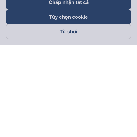
Chấp nhận tất cả
Tùy chọn cookie
Từ chối
Theo dõi chúng tôi trên
Facebook
Tiktok
Youtube
Công ty TNHH Thương Mại Dịch Vụ Vexere
Địa chỉ đăng ký kinh doanh: 8C Chữ Đồng Tử, Phường Tân
Sơn Nhất, TP. Hồ Chí Minh, Việt Nam
Địa chỉ
:
Lầu 2, toà nhà H3 Circo Hoàng Diệu, 384 Hoàng Diệu,
Phường Khánh Hội, TP Hồ Chí Minh, Việt Nam
Tầng 3, toà nhà 101 Láng Hạ, 101 Láng Hạ, Phường Láng, TP.
Hà Nội, Việt Nam
Giấy chứng nhận ĐKKD số 0315133726 do Sở KH và ĐT TP.
Hồ Chí Minh cấp lần đầu ngày 27/6/2018
Bản quyền © 2025 thuộc về Vexere.com