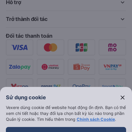
keyboard_arrow_down
Hỗ trợ
keyboard_arrow_down
Trở thành đối tác
Đối tác thanh toán
close
Sử dụng cookie
Vexere dùng cookie để website hoạt động ổn định. Bạn có thể
xem chi tiết hoặc thay đổi lựa chọn bất kỳ lúc nào trong phần
Quản lý cookie. Tìm hiểu thêm trong
Chính sách Cookie
.