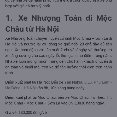
đủ về nhà xe để hành khách có thể lựa chọn được nhà xe phù
hợp với giá cả hợp lý nhất.
1.
Xe Nhượng Toản đi Mộc
Châu từ Hà Nội
Xe Nhượng Toản chuyên tuyến cố định Mộc Châu – Sơn La đi
Hà Nội và ngược lại với dòng xe ghế ngồi 28 chỗ đầy đủ tiện
nghi. Xe hoạt động với tần suất 2 chuyến/ ngày và thường có
xe tăng cường vào các ngày lễ, thời gian cao điểm trong năm.
Nhà xe luôn mong muốn mang đến cho hành khách chuyến đi
an toàn và thoải mái trên xe để tận hưởng thời gian trên hành
trình.
Điểm xuất phát tại Hà Nội: Bến xe Yên Nghĩa,
QL6, Phú Lâm -
Hà Đông - Hà Nội
vào 8h, 10h sáng hàng ngày.
Điểm xuất phát tại Mộc Châu: bến xe Mộc Châu,
Tô Hiệu, TT.
Mộc Châu - Mộc Châu - Sơn La
vào 8h, 13h30 hàng ngày.
Giá vé: 130.000 đồng/vé