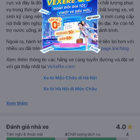
cực và đây là động lực giúp nhà xe nâng cao chất lượng phục
vụ trong thời gian tới. Nhà xe luôn nâng cao chất lượng xe, vệ
sinh kỹ càng nên xe luôn mới. Xe ghế ngồi đời mới cung cấp
nội thất tiện nghi,thoải mái, . Wifi, máy lạnh hiện đại. Xe còn hỗ
trợ nước uống, khăn lạnh miễn phí trên suốt hành trình.
Ngoài ra, hành khách có thể trải nghiệm đặt vé tiện lợi hơn với
nhiều ưu đãi trên app VEXERE:
https://vexere.page.link/blog
Xem thêm thông tin các hãng xe cùng tuyến đường và đặt vé
với giá thấp nhất tại
VeXeRe.com
:
Xe từ Mộc Châu đi Hà Nội
Xe từ Hà Nội đi Mộc Châu
Xem thêm
4.0
Đánh giá nhà xe
4
4
Tiện nghi & thoải mái
Chất lượng dịch vụ