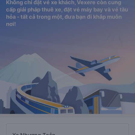
Không chỉ đặt vé xe khách, Vexere còn cung
cấp giải pháp thuê xe, đặt vé máy bay và vé tàu
hỏa - tất cả trong một, đưa bạn đi khắp muôn
nơi!