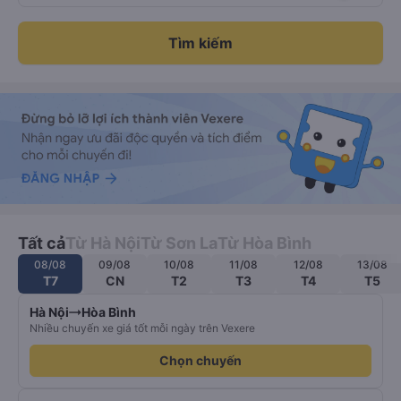
Tìm kiếm
Tất cả
Từ Hà Nội
Từ Sơn La
Từ Hòa Bình
08/08
09/08
10/08
11/08
12/08
13/08
T7
CN
T2
T3
T4
T5
Hà Nội
Hòa Bình
Nhiều chuyến xe giá tốt mỗi ngày trên Vexere
Chọn chuyến