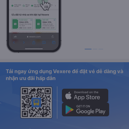
Tải ngay ứng dụng Vexere để đặt vé dễ dàng và
nhận ưu đãi hấp dẫn