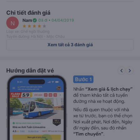
Chi tiết đánh giá
Nam
verified
Đã đi • 04/04/2019
N
star_rate
star_rate
star_rate
star_rate
star_rate
Loại xe: Ghế ngồi thường
Tuyến đường: Hà Nội - Mộc Châu
Xem tất cả 3 đánh giá
keyboard_arrow_left
keyboard_arrow_right
Hướng dẫn đặt vé