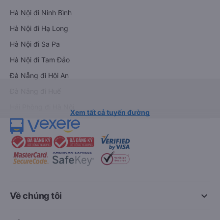
Hà Nội đi Ninh Bình
Hà Nội đi Hạ Long
Hà Nội đi Sa Pa
Hà Nội đi Tam Đảo
Đà Nẵng đi Hội An
Đà Nẵng đi Huế
Hải Phòng đi Hà Nội
Xem tất cả tuyến đường
keyboard_arrow_down
Về chúng tôi