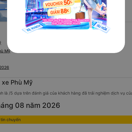
ỹ
hù Mỹ
/2026
g xe Phù Mỹ
h là /5 dựa trên đánh giá của khách hàng đã trải nghiệm dịch vụ củ
tháng 08 năm 2026
tin chuyến