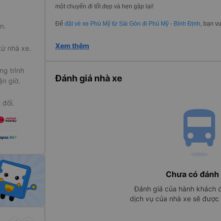
một chuyến đi tốt đẹp và hẹn gặp lại!
Để
đặt vé xe Phù Mỹ từ Sài Gòn đi Phù Mỹ - Bình Định
, bạn vu
n.
Xem thêm
từ nhà xe.
g trình
Đánh giá nhà xe
ận giờ.
 đối.
directions_bu
Chưa có đánh 
Đánh giá của hành khách đ
dịch vụ của nhà xe sẽ được h