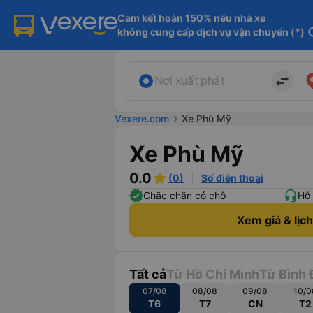
Cam kết hoàn 150% nếu nhà xe

không cung cấp dịch vụ vận chuyển (*)
in
import_export
Nơi xuất phát
Vexere.com
chevron_right
Xe Phù Mỹ
Xe Phù Mỹ
0.0
(0)
Số điện thoại
Chắc chắn có chỗ
Hỗ 
Xem giá & lịc
Tất cả
Từ Hồ Chí Minh
Từ Bình 
07/08
08/08
09/08
10/0
T6
T7
CN
T2