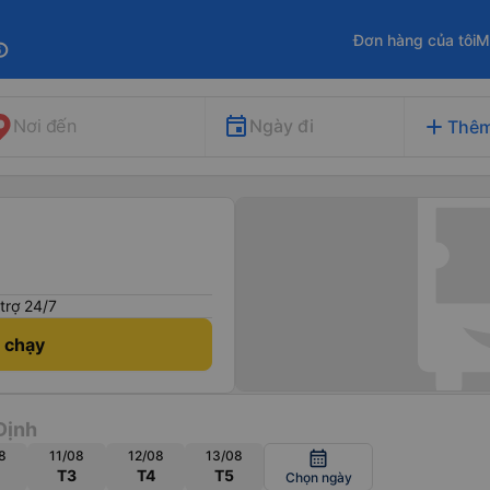
Đơn hàng của tôi
M
fo
add
Ngày đi
Nơi đến
Thêm
trợ 24/7
h chạy
Định
8
11/08
12/08
13/08
calendar_month
T3
T4
T5
Chọn ngày