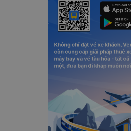
Không chỉ đặt vé xe khách, Ve
còn cung cấp giải pháp thuê xe
máy bay và vé tàu hỏa - tất cả
một, đưa bạn đi khắp muôn nơi