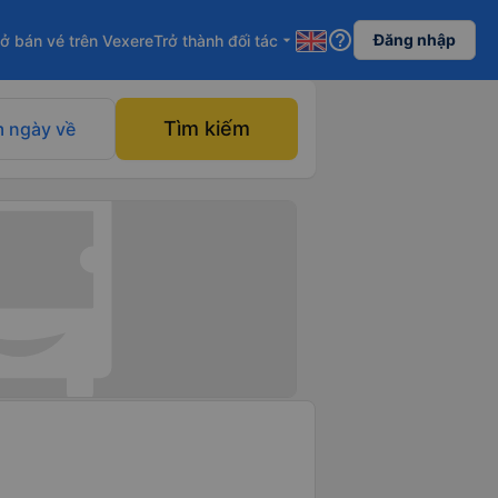
help_outline
Đăng nhập
ở bán vé trên Vexere
Trở thành đối tác
arrow_drop_down
Tìm kiếm
 ngày về