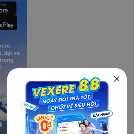
xere
, đặt vé
 trong
!