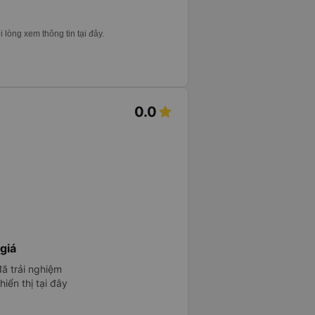
i lòng xem thông tin tại đây.
0.0
s
giá
ã trải nghiệm
iển thị tại đây