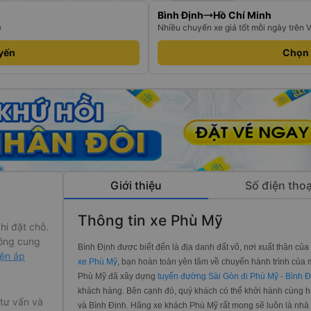
Bình Định
Hồ Chí Minh
e
Nhiều chuyến xe giá tốt mỗi ngày trên 
yến
Chọn
Giới thiệu
Số điện thoạ
Thông tin xe Phù Mỹ
hi đặt chỗ.
ông cung
Bình Định được biết đến là địa danh đất võ, nơi xuất thân củ
iện áp
xe Phù Mỹ
, bạn hoàn toàn yên tâm về chuyến hành trình của
Phù Mỹ đã xây dựng
tuyến đường Sài Gòn đi Phù Mỹ - Bình Đ
khách hàng. Bên cạnh đó, quý khách có thể khởi hành cùng 
 tư vấn và
và Bình Định. Hãng xe khách Phù Mỹ rất mong sẽ luôn là nh