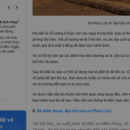
keyboard_arrow_left
keyboard_arrow_right
Xe Phúc Lộc từ Sài Gòn đ
Khi đặt vé số lượng ít hoặc vào các ngày trong tuần, bạn có th
phòng Sài Gòn. Với số lượng vé từ 3 trở lên, và các dịp cuối t
trước giờ đi ít nhất 3 tiếng để đảm bảo hành trình.
Xe có hỗ trợ đón tại các điểm hẹn trên đường xe đi, cần lưu ý g
thể liên hệ được.
Sau khi đặt vé, bạn có thể sử dụng mã vé điện tử để lên xe. C
45 phút để làm thủ tục. Bạn đưa tin nhắn có chứa mã vé cho n
vé và hướng dẫn bạn ra xe phù hợp.
Xe được sắp xếp tùy thuộc vào thời gian chạy quay đầu, nên k
bao nhiêu hay tài xế nào. Nếu cần các thông tin trên, bạn cần
II.
Số điện thoại, địa chỉ của xe Phúc Lộc
:
đặt vé
Tại Sài Gòn, xe xuất phát tại Bến xe Miền Đông, số
n
Thạnh. Xe hỗ trợ trung chuyển đến các bệnh viện lớ