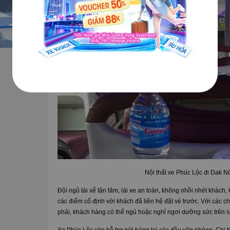
Nội thất xe Phúc Lộc đi Dak N
Đội ngũ tài xế tận tâm, lái xe an toàn, không nhồi nhét khách,
các điểm cố định với khách đã liên hệ đặt vé trước. Với các c
phải, khách hàng có thể ngủ hoặc nghỉ ngơi dưỡng sức trên 