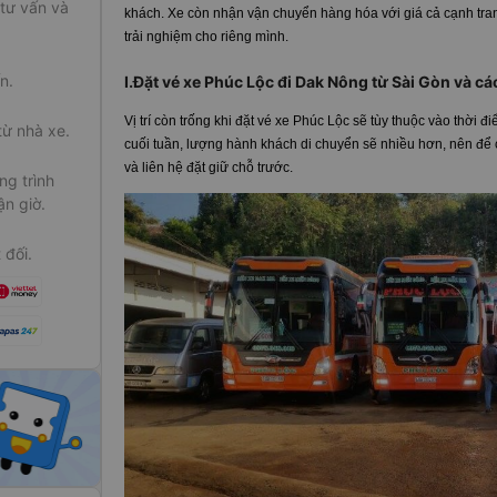
 tư vấn và
khách. Xe còn nhận vận chuyển hàng hóa với giá cả cạnh tr
trải nghiệm cho riêng mình.
n.
I.Đặt vé xe Phúc Lộc đi Dak Nông từ Sài Gòn và cá
Vị trí còn trống khi đặt vé xe Phúc Lộc sẽ tùy thuộc vào thời
từ nhà xe.
cuối tuần, lượng hành khách di chuyển sẽ nhiều hơn, nên để c
và liên hệ đặt giữ chỗ trước.
g trình
ận giờ.
 đối.