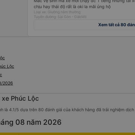
Mắc vệ sinh mà xe mới chạy đc 1 tiếng nhưng tài 
chịu hay thái độ rất là oki la mãi ủng hộ
Loại xe: Giường nằm thường
Tuyến đường: Sài Gòn - ĐăkMil
Xem tất cả 80 đán
Lộc
húc Lộc
ộc
08/2026
g xe Phúc Lộc
h là 4.1/5 dựa trên 80 đánh giá của khách hàng đã trải nghiệm dịch
tháng 08 năm 2026