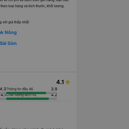
ết về chi phí và cách thức gửi hàng, bạn cần
 theo loại hàng và kích thước, khối lượng.
 với giá thấp nhất
Dak Nông
 Sài Gòn
4.1
4.3
3.9
Thông tin đầy đủ
4.1
4.2
Chất lượng dịch vụ