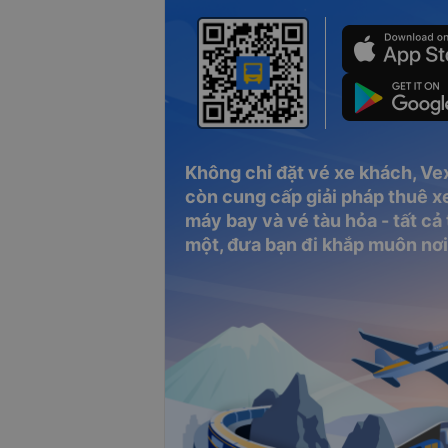
Không chỉ đặt vé xe khách, Ve
còn cung cấp giải pháp thuê xe
máy bay và vé tàu hỏa - tất cả
một, đưa bạn đi khắp muôn nơi