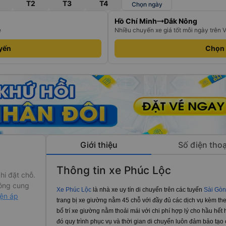
T2
T3
T4
Chọn ngày
Hồ Chí Minh
Đắk Nông
e
Nhiều chuyến xe giá tốt mỗi ngày trên 
yến
Chọn
Giới thiệu
Số điện thoạ
Thông tin xe Phúc Lộc
hi đặt chỗ.
ông cung
Xe Phúc Lộc
là nhà xe uy tín di chuyển trên các tuyến
Sài Gòn
iện áp
trang bị xe giường nằm 45 chỗ với đầy đủ các dịch vụ kèm th
bố trí xe giường nằm thoải mái với chi phí hợp lý cho hầu hế
đó quy trình phục vụ và thời gian di chuyển luôn đảm bảo tạo