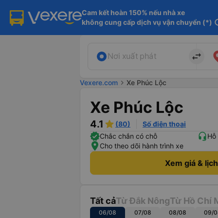
Cam kết hoàn 150% nếu nhà xe

không cung cấp dịch vụ vận chuyển (*)
in
import_export
Nơi xuất phát
Vexere.com
chevron_right
Xe Phúc Lộc
Xe Phúc Lộc
4.1
(80)
Số điện thoại
Chắc chắn có chỗ
Hỗ 
Cho theo dõi hành trình xe
Xem giá & lịc
Tất cả
Từ Đắk Nông
Từ Hồ Chí 
06/08
07/08
08/08
09/0