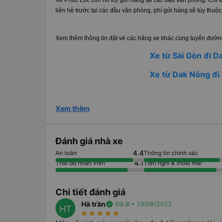
Xe Phúc Lộc còn hỗ trợ gửi hàng tại các đầu văn phòng. Chi ti
liên hệ trước tại các đầu văn phòng, phí gửi hàng sẽ tùy thuộc
Xem thêm thông tin đặt vé các hãng xe khác cùng tuyến đường
Xe từ Sài Gòn đi 
Xe từ Dak Nông đi
Xem thêm
Đánh giá nhà xe
4.4
An toàn
Thông tin chính xác
4.1
Thái độ nhân viên
Tiện nghi & thoải mái
Chi tiết đánh giá
Hà trần
verified
Đã đi • 19/09/2022
HT
star_rate
star_rate
star_rate
star_rate
star_rate