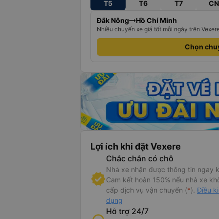
T5
T6
T7
CN
Đắk Nông
Hồ Chí Minh
Nhiều chuyến xe giá tốt mỗi ngày trên Vexer
Chọn chu
Lợi ích khi đặt Vexere
Chắc chắn có chỗ
Nhà xe nhận được thông tin ngay k
Cam kết hoàn 150% nếu nhà xe kh
cấp dịch vụ vận chuyển (
*
).
Điều k
dụng
Hỗ trợ 24/7