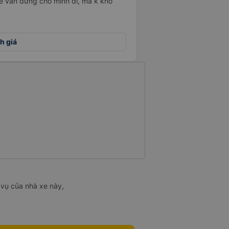
xế vẫn dừng cho mình đi, mà k khó
h giá
 vụ của nhà xe này,