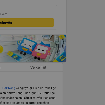
Vexere
 chuyến
i
Vé xe Tết
 - Dak Nông
và ngược lại. Hiện xe ​Phúc Lộc
eo như nước uống, khăn lạnh, TV. Phúc Lộc
t hành khách có nhu cầu di chuyển. Bên cạnh
 cảm giác an tâm và tin tưởng cho hành