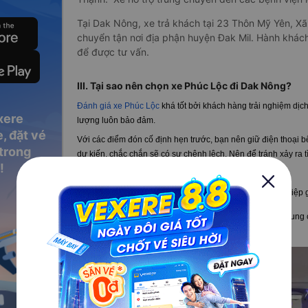
Tại Dak Nông, xe trả khách tại 23 Thôn Mỹ Yên, Xã 
chuyển tận nơi địa phận huyện Đak Mil. Hành khác
để được tư vấn.
III. Tại sao nên chọn xe Phúc Lộc đi Dak Nông?
Đánh giá xe Phúc Lộc
khá tốt bởi khách hàng trải nghiệm dịch
xere
lượng luôn bảo đảm.
, đặt vé
Với các điểm đón cố định hẹn trước, bạn nên giữ điện thoại bên
 trong
dự kiến, chắc chắn sẽ có sự chênh lệch. Nên để tránh xảy r
!
bị sớm hơn giờ hẹn.
Nhân viên phục vụ nhiệt tình, chu đáo, tư vấn chuyên nghiệp
Bên cạnh đó, về cơ sở vật chất, xe giường nằm đời mới cung cấp
khăn lạnh, nước uống, máy lạnh, đèn Led,v.v…