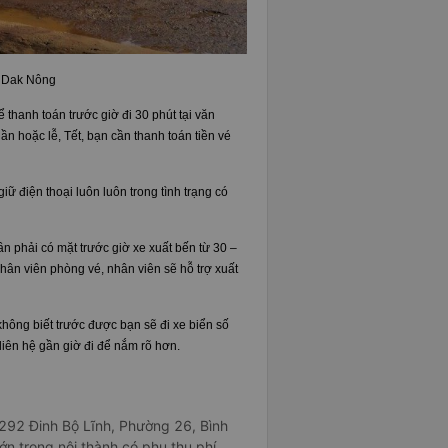
i Dak Nông
ể thanh toán trước giờ đi 30 phút tại văn
uần hoặc lễ, Tết, bạn cần thanh toán tiền vé
iữ điện thoại luôn luôn trong tình trạng có
ần phải có mặt trước giờ xe xuất bến từ 30 –
hân viên phòng vé, nhân viên sẽ hỗ trợ xuất
hông biết trước được bạn sẽ đi xe biển số
 liên hệ gần giờ đi để nắm rõ hơn.
 292 Đinh Bộ Lĩnh, Phường 26, Bình
n trong nội thành có phụ thu phí.