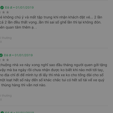
h Định
verified
Đã đi • 01/01/2019
ak Lak
rate
star_rate
star_rate
é không chú ý và mất tập trung khi nhận khách đặt vé... 2 lần
cả 2 lần đều thất vọng..lần thì sai số ghế lần thì lại không đón.
ên quan tâm thêm ạ. .
i thường
ll
2.0
2.1
rified
Đã đi • 01/01/2019
rate
star_rate
star_rate
 chuộng nhà xe này xong nghĩ sao đầu tháng người quen gởi tặng
 vậy mà ba ngày rồi chưa nhận được ko biết khi nào mới tới tay,
 địa chỉ đi để mình tự đi lấy thì nhà xe ko cho tổng đài cho số
 một loạt hết số này đến số khác chắc tui có hết số tài xế xe quý
 thùng hàng thì vẫn nơi nào.
h giá
i thường
ll
g
Đã đi • 01/01/2019