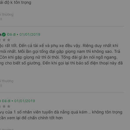
ái độ k tôn trọng
i thường
ll
1
h
verified
Đã đi • 01/01/2019
rate
star_rate
star_rate
c rất tốt. Đến cả tài xế và phụ xe đều vậy. Riêng duy nhất khi
mỏi nhất. Mỗi lần gọi tổng đại gặp giọng nam thì không sao. Trả
ự. Còn khi gặp giọng nữ thì ôi thôi. Tổng đài gì ăn nói ngỗ ngang.
h, Máy bay, Tàu hoả và Thuê xe
 cho biết số giường. Đến khi gọi lại thì bảo số điện thoại này đã
ương tiện với hơn 3000+ nhà xe chất lượng
ốc, tất cả hãng bay và hãng tàu cùng dịch
hắp các tỉnh thành tại Việt Nam.
i thường
đủ, minh bạch cùng vô vàn tiện ích giúp
ll
phương án di chuyển tiết kiệm, nhanh
ed
Đã đi • 01/01/2019
rate
star_rate
star_rate
vụ của 1 số nhân viên tuyến đà nẵng quá kém .. không tôn trọng
cần xem lại để chấn chỉnh tốt hơn
i thường