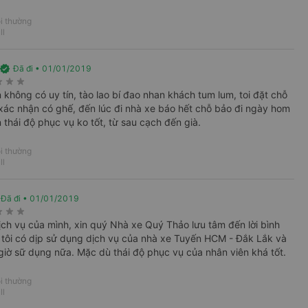
i thường
ll
g, luôn cam kết khởi hành đúng giờ.
ên mình để tài xế liên hệ, giờ đón chỉ là giờ
verified
Đã đi • 01/01/2019
rate
star_rate
star_rate
a tình huống không mong muốn, bạn nên chuẩn
 không có uy tín, tào lao bí đao nhan khách tum lum, toi đặt chỗ
xác nhận có ghế, đến lúc đi nhà xe báo hết chỗ bảo đi ngày hom
 giải đáp các thắc mắc của khách hàng.
 thái độ phục vụ ko tốt, từ sau cạch đến già.
cấp nội thất tiện nghi, sang trọng, có wifi,
i thường
ll
 không bắt khách dọc đường, chỉ hỗ trợ đón tại
 chuyến xe đi đêm, tài xế vẫn chạy tốc độ vừa
Đã đi • 01/01/2019
rate
star_rate
star_rate
suốt chặng đường đi.
dịch vụ của mình, xin quý Nhà xe Quý Thảo lưu tâm đến lời bình
iết về chi phí và cách thức gửi hàng, bạn cần
tôi có dịp sử dụng dịch vụ của nhà xe Tuyến HCM - Đắk Lắk và
 theo loại hàng và kích thước, khối lượng.
giờ sữ dụng nữa. Mặc dù thái độ phục vụ của nhân viên khá tốt.
i thường
yến đường tại VeXeRe.com
ll