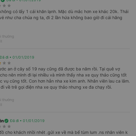
verified
rate
star_rate
star_rate
n không có lấy 1 cái khăn lạnh. Mặc dù mắc hơn xe khác 20k. Thái
 vé như cha chúa ng ta, đi 2 lần hứa không bao giờ đi cái hãng
i thường
ll
Đã đi • 01/01/2019
rate
star_rate
star_rate
 vụ của nhà xe này,
ước an ở cây số 19 nay cũng đã được ba năm rồi. Tại quê vợ
 cho nên mình đi lại nhiều và mình thấy nha xe quy thảo cũng tốt
c vụ cũng tốt. Con hơn hẳn nha xe kim anh. Nhân viên lau ca lắm.
ôi đi về trê gọi điện nha xe quy thảo nhưng xe đa chạy rồi.
i thường
ll
Chọn ngày
ên
verified
Đã đi • 01/01/2019
rate
star_rate
star_rate
Chọn ngày
đồ cho khách nhồi nhét .gửi xe về mà bể tùm lum .ns nhân viên k