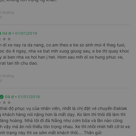
i thường
ll
 Định
ed
Đã đi • 01/01/2019
rate
star_rate
star_rate
 giữ điện thoại luôn luôn trong tình trạng có
 di xe nay ra da nang, co am theo e be so sinh moi 4 thag tuoi,
uoc do 4 ngay, nha xe bat mih xuog giuog sau, e be thi quay khoc
y ai ben nha xe hoi han j het. Hom sau mih di xe hung phuc ve,
Cần phải có mặt trước giờ xe xuất bến từ 30 –
rat tan tih chu dao.
nhân viên phòng vé, nhân viên sẽ hỗ trợ xuất
i thường
ll
 không biết trước được bạn sẽ đi xe biển số
 liên hệ gần giờ đi để nắm rõ hơn.
erified
Đã đi • 01/01/2019
ịnh:
rate
star_rate
star_rate
 thái độ phục vụ của nhân viên, nhất là chị đặt vé chuyến Đaklak
g chuyển khách tại Hoài An, Hoài Nhơn, Phù
g khách hàng nói nặng hơn là mất dạy. Ko làm thì thôi đã làm thì
đàng hoàng. Nhà tôi đi đà Nẵng như cơm bữa và lần nào cũng
 vậy mà ăn nói thiếu tôn trọng nhau. Xe thì nhồi nhét hết cỡ lơ xe
n, Tỉnh Bình Định. Hành khách có thể liên hệ
nh trạng này thì xe sớm mất khách thôi.... Thân gửi