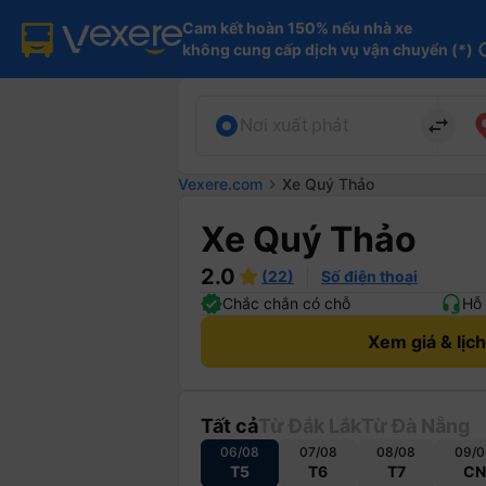
Cam kết hoàn 150% nếu nhà xe

không cung cấp dịch vụ vận chuyển (*)
in
import_export
Nơi xuất phát
Vexere.com
chevron_right
Xe Quý Thảo
Xe Quý Thảo
2.0
(22)
Số điện thoại
Chắc chắn có chỗ
Hỗ 
Xem giá & lịc
Tất cả
Từ Đắk Lắk
Từ Đà Nẵng
06/08
07/08
08/08
09/0
T5
T6
T7
CN