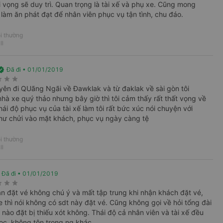
i vọng sẽ duy trì. Quan trọng là tài xế và phụ xe. Cũng mong
óp của khách hàng để cải thiện chất lượng
làm ăn phát đạt để nhân viên phục vụ tận tình, chu đáo.
i thường
c vấn đề cần lưu ý:
ll
 điểm khách hàng liên hệ. Thường vào các ngày
có được vị trí tốt, bạn cần lập kế hoạch sớm
ified
Đã đi • 01/01/2019
rate
star_rate
star_rate
yên đi QUãng Ngãi về Đawklak và từ đaklak về sài gòn tôi
hà xe quý thảo nhưng bây giờ thì tôi cảm thấy rất thất vọng về
ái độ phục vụ của tài xế làm tôi rất bức xúc nói chuyện với
hư chửi vào mặt khách, phục vụ ngày càng tệ
i thường
ll
Đã đi • 01/01/2019
rate
star_rate
star_rate
n đặt vé không chú ý và mất tập trung khi nhận khách đặt vé,
e thì nói không có sdt này đặt vé. Cũng không gọi về hỏi tổng đài
nào đặt bị thiếu xót không. Thái độ cả nhân viên và tài xế đều
ọc, không tôn trọng ng khác.