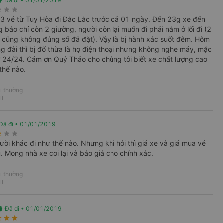
ied
Đã đi • 01/01/2019
rate
star_rate
star_rate
 3 vé từ Tuy Hòa đi Đắc Lắc trước cả 01 ngày. Đến 23g xe đến
Vexere
ng báo chỉ còn 2 giường, người còn lại muốn đi phải nằm ở lối đi (2
 chuyến
i cũng không đúng số đã đặt). Vậy là bị hành xác suốt đêm. Hôm
ổng đài thì bị đổ thừa là họ điện thoại nhưng không nghe máy, mặc
 24/24. Cám ơn Quý Thảo cho chúng tôi biết xe chất lượng cao
thế nào.
i thường
ll
Đã đi • 01/01/2019
i
Vé xe Tết
rate
star_rate
star_rate
ười khác đi như thế nào. Nhưng khi hỏi thì giá xe và giá mua vé
. Mong nhà xe coi lại và báo giá cho chính xác.
i thường
Thảo đi Bình Định từ Dak Lak
ll
 Lak với giá thấp nhất tại
VeXeRe.com
ied
Đã đi • 01/01/2019
́ch trên tuyến đường từ Dak Lak đi Bình Định.
rate
star_rate
star_rate
́ch có những phút giây thoải mái trong suốt