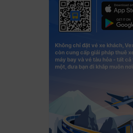
Không chỉ đặt vé xe khách, Ve
còn cung cấp giải pháp thuê xe
máy bay và vé tàu hỏa - tất cả
một, đưa bạn đi khắp muôn nơi