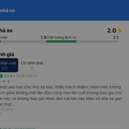
help_outline
 nhà xe
Đăng nhập
ở bán vé trên Vexere
Trở thành đối tác
arrow_drop_down
2.0
hà xe
Tìm kiếm
 ngày về
1.9
2.1
i mái
Chất lượng dịch vụ
nh giá
nhận xét
Có hình ảnh
(22)
(0)
rified
Đã đi • 01/01/2019
keyboard_arrow_right
rate
star_rate
star_rate
o mot sao nao cho nha xe này..thiếu trách nhiệm..nhan vien khong
ch giữa đường,một lần đầu cũng như lần cuối,khong bao gio cho
xe này va khong bao gio nhac đen cai ten nay Mac zù nha xe gan
c met...
i thường
ll