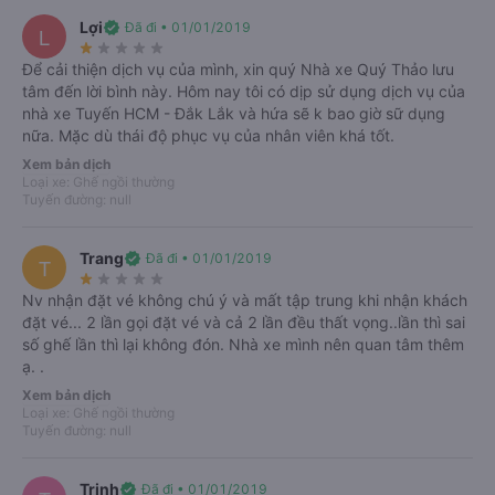
Lợi
I.Đặt vé
xe Quý Thảo đi Bình Định
từ Dak Lak và các vấn đề
verified
Đã đi • 01/01/2019
L
star_rate
star_rate
star_rate
star_rate
star_rate
cần lưu ý:
Để cải thiện dịch vụ của mình, xin quý Nhà xe Quý Thảo lưu
tâm đến lời bình này. Hôm nay tôi có dịp sử dụng dịch vụ của
Vị trí còn trống khi đặt vé xe Quý Thảo sẽ tùy thuộc vào thời điểm khách
nhà xe Tuyến HCM - Đắk Lắk và hứa sẽ k bao giờ sữ dụng
hàng liên hệ. Thường vào các ngày cuối tuần, lượng hành khách di chuyển
nữa. Mặc dù thái độ phục vụ của nhân viên khá tốt.
sẽ nhiều hơn, nên để có được vị trí tốt, bạn cần lập kế hoạch sớm và liên
hệ đặt giữ chỗ trước.
Xem bản dịch
Loại xe: Ghế ngồi thường
Tuyến đường: null
Trang
verified
Đã đi • 01/01/2019
T
star_rate
star_rate
star_rate
star_rate
star_rate
Nv nhận đặt vé không chú ý và mất tập trung khi nhận khách
đặt vé... 2 lần gọi đặt vé và cả 2 lần đều thất vọng..lần thì sai
số ghế lần thì lại không đón. Nhà xe mình nên quan tâm thêm
ạ. .
Xem bản dịch
Loại xe: Ghế ngồi thường
Tuyến đường: null
Xe Quý Thảo đi Bình Định
Trinh
verified
Đã đi • 01/01/2019