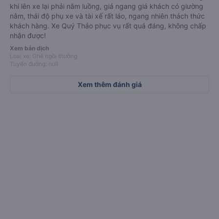
khi lên xe lại phải nằm luồng, giá ngang giá khách có giường
nằm, thái độ phụ xe và tài xế rất láo, ngang nhiên thách thức
khách hàng. Xe Quý Thảo phục vụ rất quá đáng, không chấp
nhận được!
Xem bản dịch
Loại xe: Ghế ngồi thường
Tải ngay ứng dụng Vexere để đặt vé dễ dàng và
Tuyến đường: null
nhận ưu đãi hấp dẫn
Xem thêm đánh giá
Không chỉ đặt vé xe khách, Vexere còn cung
cấp giải pháp thuê xe, đặt vé máy bay và vé tàu
hỏa - tất cả trong một, đưa bạn đi khắp muôn
nơi!