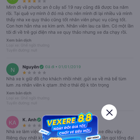
star_rate
star_rate
star_rate
star_rate
star_rate
kết khởi hành đúng giờ.
Mình đi về phước an ở cây số 19 nay cũng đã được ba năm
rồi. Tại quê vợ mình ở đó mà cho nên mình đi lại nhiều và mình
Với các điểm đón cố định hẹn trước, bạn nên giữ điện thoại bên mình để
thấy nha xe quy thảo cũng tốt nhân viên phục vụ cũng tốt.
tài xế liên hệ, giờ đón chỉ là giờ dự kiến, chắc chắn sẽ có sự chênh lệch.
Con hơn hẳn nha xe kim anh. Nhân viên lau ca lắm. Có một lần
Nên để tránh xảy ra tình huống không mong muốn, bạn nên chuẩn bị sớm
tôi đi về trê gọi điện nha xe quy thảo nhưng xe đa chạy rồi.
hơn giờ hẹn.
Xem bản dịch
Loại xe: Ghế ngồi thường
Nhân viên phục vụ nhiệt tình, chu đáo, tư vấn chuyên nghiệp giải đáp các
Tuyến đường: null
thắc mắc của khách hàng.
Bên cạnh đó, về cơ sở vật chất, xe giường nằm đời mới cung cấp nội thất
Nguyên
verified
Đã đi • 01/01/2019
N
tiện nghi, sang trọng, có wifi, khăn lạnh, nước uống, máy lạnh, đèn
star_rate
star_rate
star_rate
star_rate
star_rate
Led,v.v...
Nhà xe k giữ đồ cho khách nhồi nhét .gửi xe về mà bể tùm
lum .ns nhân viên k qtam .thờ ơ thái độ k tôn trọng
Đội ngũ tài xế tận tâm, lái xe an toàn, không nhồi nhét khách, không bắt
Xem bản dịch
khách dọc đường, chỉ hỗ trợ đón tại các điểm cố định với khách đã liên hệ
Loại xe: Ghế ngồi thường
đặt vé trước. Với các chuyến xe đi đêm, tài xế vẫn chạy tốc độ vừa phải,
Tuyến đường: null
khách hàng có thể ngủ hoặc nghỉ ngơi dưỡng sức trên suốt chặng đường
đi.
K. Anh
verified
Đã đi • 01/01/2019
KA
Xe Quý Thảo còn hỗ trợ gửi hàng tại các đầu văn phòng. Chi tiết về chi phí
star_rate
star_rate
star_rate
star_rate
star_rate
và cách thức gửi hàng, bạn cần liên hệ trước tại các đầu văn phòng, phí
Nhà xe làm việc rất tốt. Đến cả tài xế và phụ xe đều vậy.
Riêng duy nhất khi đặt xe là mệt mỏi nhất. Mỗi lần gọi tổng đại
gửi hàng sẽ tùy thuộc theo loại hàng và kích thước, khối lượng.