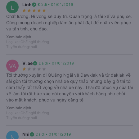
Linh
verified
Đã đi • 01/01/2019
L
star_rate
star_rate
star_rate
star_rate
star_rate
Chất lượng. Hi vọng sẽ duy trì. Quan trọng là tài xế và phụ xe.
Cũng mong doanh nghiệp làm ăn phát đạt để nhân viên phục
Tất cả
Từ Đắk Lắk
Từ Đà Nẵng
vụ tận tình, chu đáo.
06/08
07/08
08/08
09/08
10/08
11/08
Xem bản dịch
T5
T6
T7
CN
T2
T3
Loại xe: Ghế ngồi thường
Tuyến đường: null
Đắk Lắk
Đà Nẵng
Nhiều chuyến xe giá tốt mỗi ngày trên Vexere
V. ae
verified
Đã đi • 01/01/2019
VA
Chọn chuyến
star_rate
star_rate
star_rate
star_rate
star_rate
Tôi thường xuyên đi QUãng Ngãi về Đawklak và từ đaklak về
sài gòn tôi thường chọn nhà xe quý thảo nhưng bây giờ thì tôi
Đà Nẵng
Đắk Lắk
cảm thấy rất thất vọng về nhà xe này. Thái độ phục vụ của tài
Nhiều chuyến xe giá tốt mỗi ngày trên Vexere
xế làm tôi rất bức xúc nói chuyện với khách hàng như chửi
Chọn chuyến
vào mặt khách, phục vụ ngày càng tệ
Xem bản dịch
Loại xe: Ghế ngồi thường
Tuyến đường: null
Nhi
verified
Đã đi • 01/01/2019
N