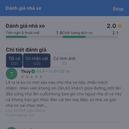
Tải app Vexere ngay!
Đánh giá nhà xe
Đóng
Mở app
Nhận ưu đãi thành viên độc
quyền
2.0
Đánh giá nhà xe
cam kết hoàn 150% nếu nhà xe
Tải app Vexere
Mở app
không cung cấp dịch vụ vận chuyển
(
*
)
info
-30k/ghế khi đặt vé máy bay qua
1.9
2.1
Tiện nghi & thoải mái
Chất lượng dịch vụ
app
Chi tiết đánh giá
Tất cả
Có nhận xét
Có hình ảnh
(22)
(22)
(0)
Thúy
verified
Đã đi • 01/01/2019
T
star_rate
star_rate
star_rate
star_rate
star_rate
Lẽ ra la ko co mot sao nao cho nha xe này..thiếu trách
nhiệm..nhan vien khong an cần,bỏ khách giữa đường,một lần
đầu cũng như lần cuối,khong bao gio cho nguoi nha di xe này
Xe Quý Thảo
va khong bao gio nhac đen cai ten nay Mac zù nha xe gan
nha co vai chuc met...
2.0
(22)
Số điện thoại
Loại xe: Ghế ngồi thường
Tuyến đường: null
Xem giá & lịch chạy