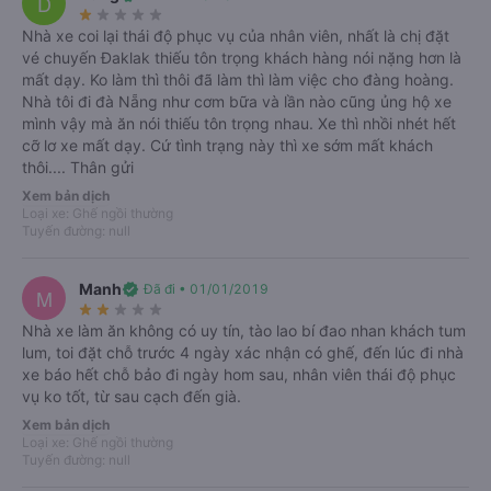
D
Trả trước lẫn trả sau, bảo mật tuyệt đối.
star_rate
star_rate
star_rate
star_rate
star_rate
Nhà xe coi lại thái độ phục vụ của nhân viên, nhất là chị đặt
vé chuyến Đaklak thiếu tôn trọng khách hàng nói nặng hơn là
mất dạy. Ko làm thì thôi đã làm thì làm việc cho đàng hoàng.
Nhà tôi đi đà Nẵng như cơm bữa và lần nào cũng ủng hộ xe
mình vậy mà ăn nói thiếu tôn trọng nhau. Xe thì nhồi nhét hết
cỡ lơ xe mất dạy. Cứ tình trạng này thì xe sớm mất khách
thôi.... Thân gửi
Giới thiệu
Số điện thoại
Vé xe Tết
Xem bản dịch
Loại xe: Ghế ngồi thường
Thông tin xe Quý Thảo
Tuyến đường: null
VeXeRe mở bán vé trực tuyến xe giường nằm Quý Thảo đi
Bình Định từ Dak Lak
Manh
verified
Đã đi • 01/01/2019
M
star_rate
star_rate
star_rate
star_rate
star_rate
Đặt vé trực tuyến xe giường nằm Quý Thảo đi Bình Định từ Dak Lak với giá
Nhà xe làm ăn không có uy tín, tào lao bí đao nhan khách tum
lum, toi đặt chỗ trước 4 ngày xác nhận có ghế, đến lúc đi nhà
thấp nhất tại
VeXeRe.com
xe báo hết chỗ bảo đi ngày hom sau, nhân viên thái độ phục
Xe Quý Thảo
chuyên cung cấp dịch vụ trung chuyển hành khách trên tuyến
vụ ko tốt, từ sau cạch đến già.
đường từ Dak Lak đi Bình Định. Cung cấp xe giường nằm 40 chỗ đầy tiện
Xem bản dịch
ích giúp các hành khách có những phút giây thoải mái trong suốt cả hành
Loại xe: Ghế ngồi thường
trình. Hãng xe Quý Thảo luôn lắng nghe ý kiến đóng góp của khách hàng
Tuyến đường: null
để cải thiện chất lượng dịch vụ ngày một tốt hơn.