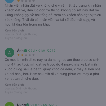
star_rate
star_rate
star_rate
star_rate
star_rate
Nhân viên nhận đặt vé không chú ý và mất tập trung khi nhận
khách đặt vé, đến lúc đón xe thì nói không có sdt này đặt vé.
Cũng không gọi về hỏi tổng đài xem có khách nào đặt bị thiếu
xót không. Thái độ cả nhân viên và tài xế đều mất dạy, vô
Lợi ích khi đặt Vexere
học, không tôn trọng ng khác.
Chắc chắn có chỗ
Xem bản dịch
Nhà xe nhận được thông tin ngay khi đặt chỗ. Cam kết
Loại xe: Ghế ngồi thường
Tuyến đường: null
hoàn 150% nếu nhà xe không cung cấp dịch vụ vận
chuyển (
*
).
Điều kiện áp dụng
Hỗ trợ 24/7
Ánh
verified
Đã đi • 01/01/2019
Á
Nhân viên tổng đài Vexere tận tâm tư vấn và hỗ trợ khi
star_rate
star_rate
star_rate
star_rate
star_rate
Co mot lan mih di xe nay ra da nang, co am theo e be so sinh
gặp trục trặc hoặc sự cố.
moi 4 thag tuoi, mih dat ve truoc do 4 ngay, nha xe bat mih
Được chọn chỗ ngồi
xuog giuog sau, e be thi quay khoc ca dem, k thay ai ben nha
Được chọn điểm đón trả mong muốn.
xe hoi han j het. Hom sau mih di xe hung phuc ve, may a phu
Thông tin chính xác
xe rat tan tih chu dao.
Lịch chạy, giá vé cập nhật liên tục từ nhà xe.
Xem bản dịch
Nhiều ưu đãi
Loại xe: Ghế ngồi thường
Hàng ngàn mã giảm giá cùng chương trình FlashSale, Ưu
Tuyến đường: null
đãi đặt sớm và đặt cận giờ.
Thanh toán đa dạng
Dung
verified
Đã đi • 01/01/2019