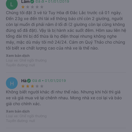
Lâm
verified
Đã đi • 01/01/2019
L
Chắc chắn
Hỗ trợ
keyboard_arrow_right
star_rate
star_rate
star_rate
star_rate
star_rate
có chỗ
24/7
Chúng tôi đặt 3 vé từ Tuy Hòa đi Đắc Lắc trước cả 01 ngày.
Đến 23g xe đến thì tài xế thông báo chỉ còn 2 giường, người
còn lại muốn đi phải nằm ở lối đi (2 giường còn lại cũng không
đúng số đã đặt). Vậy là bị hành xác suốt đêm. Hôm sau liên hệ
Nơi xuất phát
tổng đài thì bị đổ thừa là họ điện thoại nhưng không nghe
import_export
máy, mặc dù máy tôi mở 24/24. Cám ơn Quý Thảo cho chúng
tôi biết xe chất lượng cao của nhà xe là thế nào.
Bạn muốn đi đâu?
Xem bản dịch
Loại xe: Ghế ngồi thường
Ngày đi
Khứ hồi
Tuyến đường: null
T5, 06/08/2026
Hà
verified
Đã đi • 01/01/2019
H
star_rate
star_rate
star_rate
star_rate
star_rate
Tìm kiếm
Không biết người khác đi như thế nào. Nhưng khi hỏi thì giá
xe và giá mua vé lại chênh nhau. Mong nhà xe coi lại và báo
giá cho chính xác.
Xem bản dịch
Loại xe: Ghế ngồi thường
Tuyến đường: null