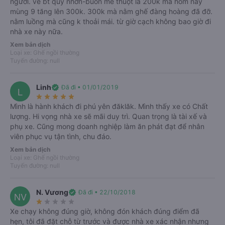
người. ve bt quy nhơn-buôn mê thuột là 200k mà hôm nay
Xem tất cả 22 đánh giá
mùng 9 tăng lên 300k. 300k mà nằm ghế đàng hoàng đã đỡ.
nằm luồng mà cũng k thoải mái. từ giờ cạch không bao giờ đi
nhà xe này nữa.
Xem bản dịch
keyboard_arrow_left
keyboard_arrow_right
Hướng dẫn đặt vé
Loại xe: Ghế ngồi thường
Tuyến đường: null
Linh
verified
Đã đi • 01/01/2019
L
star_rate
star_rate
star_rate
star_rate
star_rate
Mình là hành khách đi phú yên đăklăk. Mình thấy xe có Chất
lượng. Hi vọng nhà xe sẽ mãi duy trì. Quan trọng là tài xế và
phụ xe. Cũng mong doanh nghiệp làm ăn phát đạt để nhân
viên phục vụ tận tình, chu đáo.
Xem bản dịch
Loại xe: Ghế ngồi thường
Tuyến đường: null
N. Vương
verified
Đã đi • 22/10/2018
NV
star_rate
star_rate
star_rate
star_rate
star_rate
Xe chạy không đúng giờ, không đón khách đúng điểm đã
hẹn, tôi đã đặt chỗ từ trước và được nhà xe xác nhận nhưng