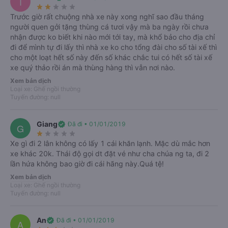
T
star_rate
star_rate
star_rate
star_rate
star_rate
Xe có hỗ trợ đón tại các điểm hẹn trên đường xe đi, cần lưu ý giữ điện
Trước giờ rất chuộng nhà xe này xong nghĩ sao đầu tháng
thoại luôn luôn trong tình trạng có thể liên hệ được.
người quen gởi tặng thùng cá tươi vậy mà ba ngày rồi chưa
nhận được ko biết khi nào mới tới tay, mà khổ bảo cho địa chỉ
Sau khi đặt vé, bạn có thể sử dụng mã vé điện tử để lên xe. Cần phải có
đi để mình tự đi lấy thì nhà xe ko cho tổng đài cho số tài xế thì
mặt trước giờ xe xuất bến từ 30 – 45 phút để làm thủ tục. Bạn đưa tin nhắn
cho một loạt hết số này đến số khác chắc tui có hết số tài xế
có chứa mã vé cho nhân viên phòng vé, nhân viên sẽ hỗ trợ xuất vé và
xe quý thảo rồi án mà thùng hàng thì vẫn nơi nào.
hướng dẫn bạn ra xe phù hợp.
Xem bản dịch
Loại xe: Ghế ngồi thường
Xe được sắp xếp tùy thuộc vào thời gian chạy quay đầu, nên không biết
Tuyến đường: null
trước được bạn sẽ đi xe biển số bao nhiêu hay tài xế nào. Nếu cần các
thông tin trên, bạn cần liên hệ gần giờ đi để nắm rõ hơn.
Giang
verified
Đã đi • 01/01/2019
G
II.
Số điện thoại, địa chỉ của xe Quý Thảo
đi Bình Định:
star_rate
star_rate
star_rate
star_rate
star_rate
Xe gì đi 2 lân không có lấy 1 cái khăn lạnh. Mặc dù mắc hơn
Tại Dak Lak, Phước An, Krông Pắk, Tỉnh Đắk Lắk. Hỗ trợ trung chuyển
xe khác 20k. Thái độ gọi dt đặt vé như cha chúa ng ta, đi 2
khách tại Hoài An, Hoài Nhơn, Phù Cát, Phù Mỹ.
lần hứa không bao giờ đi cái hãng này.Quá tệ!
Xem bản dịch
Tại Bình Định, xe trả khách tại Quy Nhơn, Bình Định, Quy Nhơn, Tỉnh Bình
Loại xe: Ghế ngồi thường
Định. Hành khách có thể liên hệ tổng đài 1900888684 để được tư vấn.
Tuyến đường: null
III. Tại sao nên chọn xe Quý Thảo đi Bình Định?
An
verified
Đã đi • 01/01/2019
A
Đánh giá xe Quý Thảo
khá tốt dựa trên trải nghiệm khách hàng, luôn cam