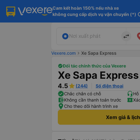
Cam kết hoàn 150% nếu nhà xe

không cung cấp dịch vụ vận chuyển (*)
in
import_export
Nơi xuất phát
Vexere.com
chevron_right
Xe Sapa Express
Đối tác chính thức của Vexere
Xe Sapa Express
4.5
(244)
Số điện thoại
Chắc chắn có chỗ
Hỗ 
Không cần thanh toán trước
Xác
Cho theo dõi hành trình xe
Xem giá & lịc