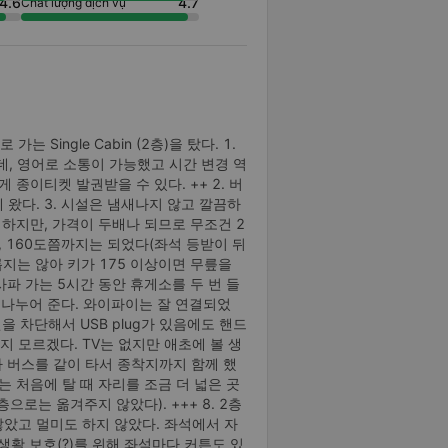
4.6
4.7
Chất lượng dịch vụ
 가는 Single Cabin (2층)을 탔다. 1.
데, 영어로 소통이 가능했고 시간 변경 역
 종이티켓 발권받을 수 있다. ++ 2. 버
 왔다. 3. 시설은 냄새나지 않고 깔끔하
 하지만, 가격이 두배나 되므로 무조건 2
, 160도쯤까지는 되었다(좌석 등받이 뒤
롭지는 않아 키가 175 이상이면 무릎을
 사파 가는 5시간 동안 휴게소를 두 번 들
씩 나누어 준다. 와이파이는 잘 연결되었
을 차단해서 USB plug가 있음에도 핸드
 모르겠다. TV는 없지만 애초에 볼 생
드가 버스를 같이 타서 종착지까지 함께 했
는 처음에 탈 때 자리를 조금 더 넓은 곳
로는 옮겨주지 않았다). +++ 8. 2층
않았고 멀미도 하지 않았다. 좌석에서 자
활 보호(?)를 위해 좌석마다 커튼도 있