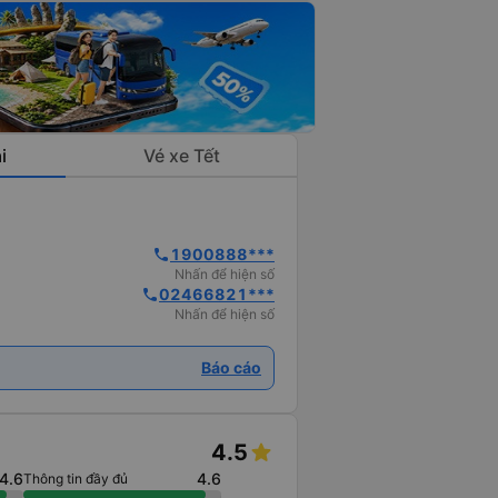
i
Vé xe Tết
1900888***
phone
Nhấn để hiện số
02466821***
phone
Nhấn để hiện số
Báo cáo
4.5
4.6
4.6
Thông tin đầy đủ