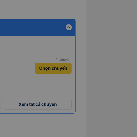
expand_less
1 chuyến
Chọn chuyến
Xem tất cả chuyến