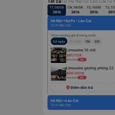
Tất cả
Từ Hà Nội
Từ Lào Cai
Từ 
T7, 08/08
CN, 09/08
T2, 10/08
T3, 11
361k
361k
361k
361
Hà Nội
Sa Pa - Lào Cai
Từ 7h đến 22h
Chọn khoảng giờ đi mong muốn
Cả ngày
7h (hết)
15h
22h
Limousine 10 chỗ
381.112đ
+5
400.000đ
5%
Limousine giường phòng 22
400.001đ
+8
420.000đ
5%
place
Điểm đón trả
Hà Nội
Lào Cai
Từ 7h đến 22h