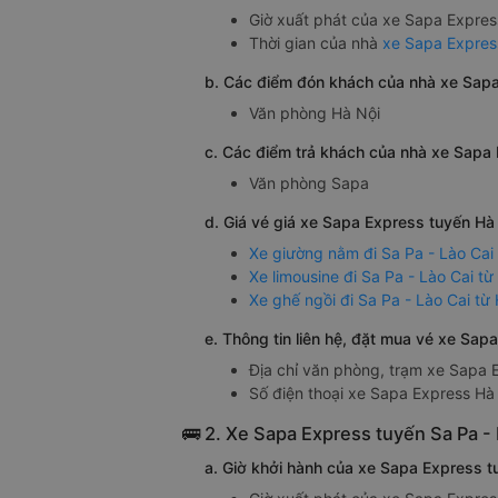
Giờ xuất phát của xe Sapa Expres
Thời gian của nhà
xe Sapa Express
b. Các điểm đón khách của nhà xe Sapa
Văn phòng Hà Nội
c. Các điểm trả khách của nhà xe Sapa 
Điểm đón/trả khách tại Sapa
Văn phòng Sapa
m đón/trả dọc đường và dịch vụ trung chuyển
d. Giá vé giá xe Sapa Express tuyến Hà 
i:
Xe giường nằm đi Sa Pa - Lào Cai
n phòng 13 Hàng Thùng, Hà Nội.
Xe limousine đi Sa Pa - Lào Cai từ
Xe ghế ngồi đi Sa Pa - Lào Cai từ
 bay Nội Bài.
e. Thông tin liên hệ, đặt mua vé xe Sap
:
Địa chỉ văn phòng, trạm xe Sapa E
 phòng 6 Vườn Treo, Sapa.
Số điện thoại xe Sapa Express Hà
🚌 2. Xe Sapa Express tuyến Sa Pa -
a. Giờ khởi hành của xe Sapa Express t
g Hà Nội <> Văn phòng Sapa.