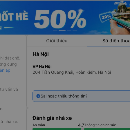
Giới thiệu
Số điện thoạ
Hà Nội
hi đặt chỗ.
ông cung
VP Hà Nội
iện áp
204 Trần Quang Khải, Hoàn Kiếm, Hà Nội
khách muốn
ấp,
xe Sapa
 tư vấn và
ái nhất cho
Sai hoặc thiếu thông tin?
iều hòa mát
 có thể thư
n.
Đánh giá nhà xe
từ nhà xe.
4.7
An toàn
Thông tin chính xác