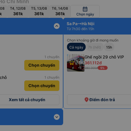
Hồ Chí Minh
/08
T4, 12/08
T5, 13/08
T6, 14/08
calendar_month
k
361k
361k
361k
Chọn ngày
Sa Pa
Hà Nội
expand_less
Từ 7h30 đến 15h
Chọn khoảng giờ đi mong muốn
Cả ngày
7h (hết)
15h
Ghế ngồi 29 chỗ VIP
1 chuyến
361.112đ
Chọn chuyến
+5
380.000đ
5%
 chỗ
1 chuyến
Chọn chuyến
place
Xem tất cả chuyến
Điểm đón trả
expand_more