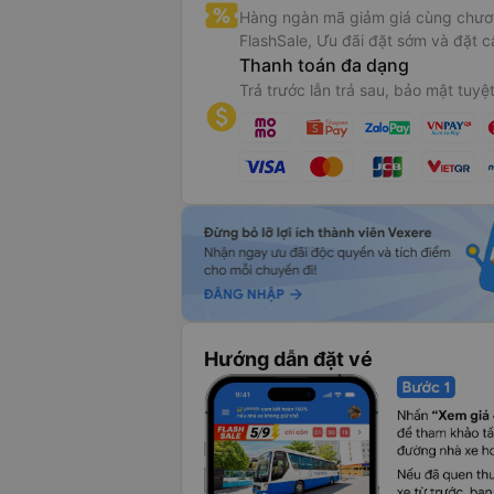
Hàng ngàn mã giảm giá cùng chươn
FlashSale, Ưu đãi đặt sớm và đặt c
Thanh toán đa dạng
Trả trước lẫn trả sau, bảo mật tuyệt
Hướng dẫn đặt vé
ái xe của Sapa Express là những người có kinh nghiệm, được đào t
 bảo an toàn và thân thiện với khách hàng. Xe khởi hành hàng ng
i, đón trả khách tại các điểm hẹn thuận tiện, giúp tiết kiệm thời g
du khách.