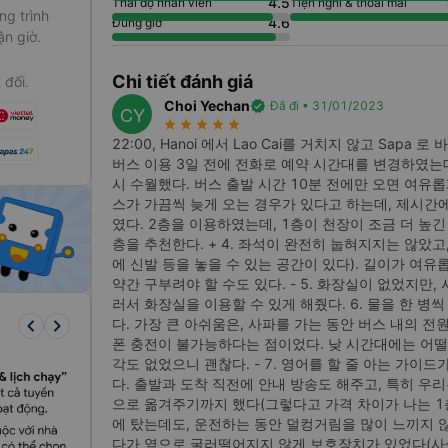
4.5
Thái độ nhân viên
Tiện nghi & thoải mái
g trình
4.6
Đúng giờ
ận giờ.
Chi tiết đánh giá
 đối.
Choi Yechan
verified
Đã đi • 31/01/2023
CY
star_rate
star_rate
star_rate
star_rate
star_rate
22:00, Hanoi 에서 Lao Cai를 거치지 않고 Sapa 로 바로
버스 이용 3일 전에 전화로 예약 시간대를 변경하였는
시 수월했다. 버스 출발 시간 10분 전에만 오면 여유롭게
스가 가끔씩 늦게 오는 경우가 있다고 하는데, 제시간에
였다. 2층을 이용하였는데, 1층이 천장이 조금 더 높긴
층을 추천한다. + 4. 좌석이 완전히 눕혀지지는 않았고
에 신발 등을 놓을 수 있는 공간이 있다). 길이가 여유
약간 구부려야 할 수도 있다. - 5. 화장실이 없었지만,
러서 화장실을 이용할 수 있게 해줬다. 6. 물을 한 병
keyboard_arrow_left
keyboard_arrow_right
다. 가장 큰 아쉬움은, 사파를 가는 동안 버스 내의 전원
폰 충전이 불가능하다는 점이었다. 낮 시간대에는 어떨지
각도 없었으니 괜찮다. - 7. 영어를 할 줄 아는 가이
ạo bài bản,
다. 출발과 도착 직전에 안내 방송도 해주고, 특히 우리
ày từ trung
으로 옮겨주기까지 했다(그렇다고 가격 차이가 나는 1층으
ian và công
에 탔는데도, 운전하는 동안 덜컹거림을 많이 느끼지 
다가 옆으로 굴러떨어지지 않게 보호장치가 있었다(사생