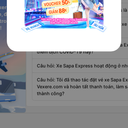
i phía Bắc,
ãy để Sapa
xere
Câu hỏi: Số điện thoại xe Sapa Express là
, đặt vé
 trong
 nhà xe
Câu hỏi: Có khuyến mãi nào khi đặt vé xe
!
Vexere.com
Câu hỏi: Làm thế nào để đặt vé xe Sapa E
điểm dịch COVID-19 này?
àng Thùng,
Câu hỏi: Xe Sapa Express hoạt động ở n
Câu hỏi: Tôi đã thao tác đặt vé xe Sapa Ex
Vexere.com và hoàn tất thanh toán, làm sa
thành công?