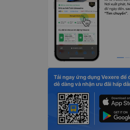
Tải ngay ứng dụng Vexere để 
dễ dàng và nhận ưu đãi hấp dẫ
nh từ Hà Nội đi Sapa cùng xe Sapa Express không chỉ là một chu