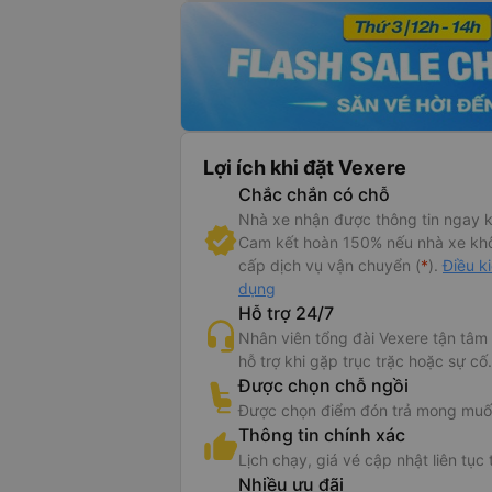
Lợi ích khi đặt Vexere
Chắc chắn có chỗ
 tin xe Sapa Express
Nhà xe nhận được thông tin ngay k
Cam kết hoàn 150% nếu nhà xe kh
pa Express đi Sapa từ Hà Nội
cấp dịch vụ vận chuyển (
*
).
Điều k
dụng
apa Express là một trong những lựa chọn hàng đầu dành cho du 
Hỗ trợ 24/7
vẻ đẹp hùng vĩ của Sapa từ Hà Nội. Với dịch vụ xe limousine cao c
Nhân viên tổng đài Vexere tận tâm
đi Sapa
cam kết mang đến trải nghiệm tiện nghi, an toàn và thoải m
hỗ trợ khi gặp trục trặc hoặc sự cố.
ch. Các chuyến xe đều được trang bị ghế bọc da êm ái, hệ thống đ
Được chọn chỗ ngồi
fi miễn phí và cổng sạc USB cho mỗi chỗ ngồi, đảm bảo du khách
Được chọn điểm đón trả mong muố
ải trí suốt hành trình.
Thông tin chính xác
Lịch chạy, giá vé cập nhật liên tục 
Nhiều ưu đãi