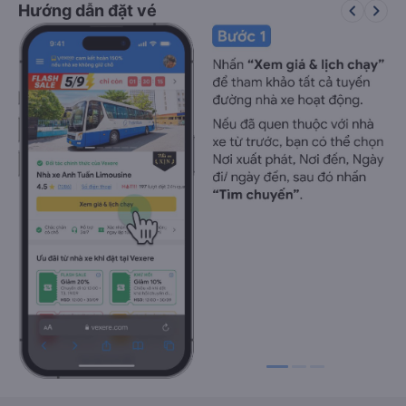
keyboard_arrow_left
keyboard_arrow_right
Hướng dẫn đặt vé