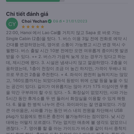
Chi tiết đánh giá
Choi Yechan
verified
Đã đi • 31/01/2023
CY
star_rate
star_rate
star_rate
star_rate
star_rate
22:00, Hanoi 에서 Lao Cai를 거치지 않고 Sapa 로 바로 가는
Single Cabin (2층)을 탔다. 1. 버스 이용 3일 전에 전화로 예약 시
간대를 변경하였는데, 영어로 소통이 가능했고 시간 변경 역시 수
월했다. 버스 출발 시간 10분 전에만 오면 여유롭게 종이티켓 발권
받을 수 있다. ++ 2. 버스가 가끔씩 늦게 오는 경우가 있다고 하는
데, 제시간에 왔다. 3. 시설은 냄새나지 않고 깔끔하였다. 2층을 이
용하였는데, 1층이 천장이 조금 더 높긴 하지만, 가격이 두배나 되
므로 무조건 2층을 추천한다. + 4. 좌석이 완전히 눕혀지지는 않았
고, 160도쯤까지는 되었다(좌석 등받이 뒤에 신발 등을 놓을 수 있
는 공간이 있다). 길이가 여유롭지는 않아 키가 175 이상이면 무릎
을 약간 구부려야 할 수도 있다. - 5. 화장실이 없었지만, 사파 가는
5시간 동안 휴게소를 두 번 들러서 화장실을 이용할 수 있게 해줬
다. 6. 물을 한 병씩 나누어 준다. 와이파이는 잘 연결되었다. 가장
큰 아쉬움은, 사파를 가는 동안 버스 내의 전원을 차단해서 USB
plug가 있음에도 핸드폰 충전이 불가능하다는 점이었다. 낮 시간
대에는 어떨지 모르겠다. TV는 없지만 애초에 볼 생각도 없었으니
괜찮다. - 7. 영어를 할 줄 아는 가이드가 버스를 같이 타서 종착지