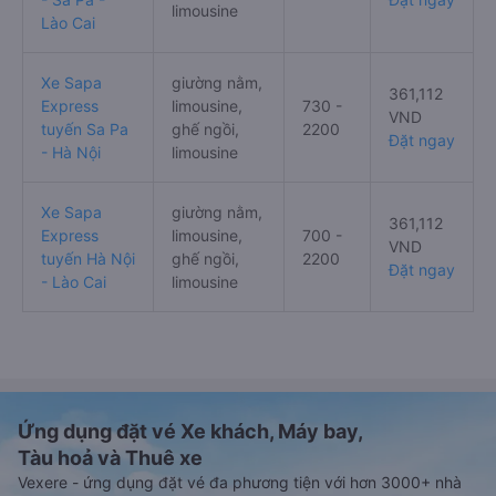
limousine
Lào Cai
Xe Sapa
giường nằm,
361,112
Express
limousine,
730 -
VND
tuyến Sa Pa
ghế ngồi,
2200
Đặt ngay
- Hà Nội
limousine
Xe Sapa
giường nằm,
361,112
Express
limousine,
700 -
VND
tuyến Hà Nội
ghế ngồi,
2200
Đặt ngay
- Lào Cai
limousine
Ứng dụng đặt vé Xe khách, Máy bay,
Tàu hoả và Thuê xe
Vexere - ứng dụng đặt vé đa phương tiện với hơn 3000+ nhà