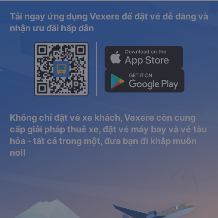
Tải ngay ứng dụng Vexere để đặt vé dễ dàng và
nhận ưu đãi hấp dẫn
Không chỉ đặt vé xe khách, Vexere còn cung
cấp giải pháp thuê xe, đặt vé máy bay và vé tàu
hỏa - tất cả trong một, đưa bạn đi khắp muôn
nơi!