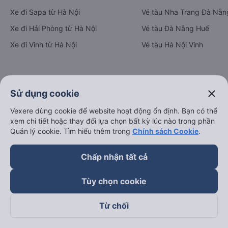
Xe đi Sapa từ Hà Nội
Vé tàu Nha Trang Đà Nẵn
Xe đi Hải Phòng từ Hà Nội
Vé tàu Đà Nẵng Huế
Xe đi Vinh từ Hà Nội
Vé tàu Hà Nội Vinh
Thuê xe
close
Sử dụng cookie
Hà Nội đi Ninh Bình
Vexere dùng cookie để website hoạt động ổn định. Bạn có thể
Hà Nội đi Hạ Long
xem chi tiết hoặc thay đổi lựa chọn bất kỳ lúc nào trong phần
Quản lý cookie. Tìm hiểu thêm trong
Chính sách Cookie
.
Hà Nội đi Sa Pa
Hà Nội đi Tam Đảo
Chấp nhận tất cả
Đà Nẵng đi Hội An
Tùy chọn cookie
Đà Nẵng đi Huế
Hải Phòng đi Hà Nội
Xem tất cả tuyến đường
Từ chối