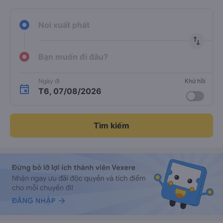
Nơi xuất phát
import_export
Bạn muốn đi đâu?
Ngày đi
Khứ hồi
T6, 07/08/2026
Tìm kiếm