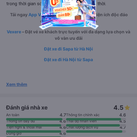
trong thời gian sớm nhất để được hỗ trợ kịp thời.
Tải ngay
App Vexere
để tận hưởng nhiều tiện ích độc đáo
cho chuyến đi trọn vẹn hơn
Vexere
– Đặt vé xe khách trực tuyến với đa dạng lựa chọn và
vô vàn ưu đãi
Đặt xe đi Sapa từ Hà Nội
Đặt xe đi Hà Nội từ Sapa
Xem thêm
4.5
Đánh giá nhà xe
4.7
4.6
An toàn
Thông tin chính xác
4.6
4.5
Thông tin đầy đủ
Thái độ nhân viên
4.6
4.7
Tiện nghi & thoải mái
Chất lượng dịch vụ
4.6
Đúng giờ