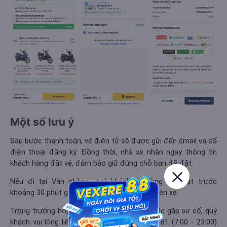
Một số lưu ý
Sau bước thanh toán, vé điện tử sẽ được gửi đến email và số
điện thoại đăng ký. Đồng thời, nhà xe nhận ngay thông tin
khách hàng đặt vé, đảm bảo giữ đúng chỗ bạn đã đặt.
Nếu đi tại Văn phòng, quý khách vui lòng có mặt trước
khoảng 30 phút giờ xe xuất bến để chuẩn bị lên xe.
Trong trường hợp có thay đổi thông tin hoặc gặp sự cố, quý
khách vui lòng liên hệ tổng đài 1900 96 96 81 (7:00 - 23:00)