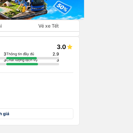
i
Vé xe Tết
3.0
3
2.9
Thông tin đầy đủ
3
3
Chất lượng dịch vụ
h giá