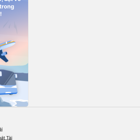
 trong
!
ài
át Tài