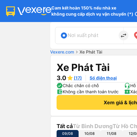
Cam kết hoàn 150% nếu nhà xe

không cung cấp dịch vụ vận chuyển (*)
in
import_export
Nơi xuất phát
Vexere.com
chevron_right
Xe Phát Tài
Xe Phát Tài
3.0
(17)
Số điện thoại
Chắc chắn có chỗ
Hỗ 
Không cần thanh toán trước
Xác
Xem giá & lịc
Tất cả
Từ Bình Dương
Từ Hồ Ch
09/08
10/08
11/08
12/0