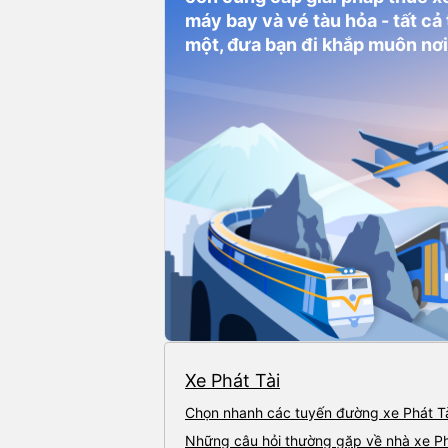
máy bay và vé tàu hỏa - tất cả
một, đưa bạn đi khắp muôn nơi
Xe Phát Tài
Chọn nhanh các tuyến đường xe Phát T
Những câu hỏi thường gặp về nhà xe Ph