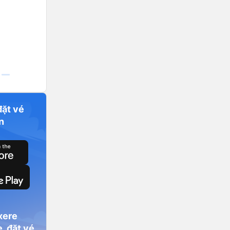
đặt vé
n
xere
, đặt vé