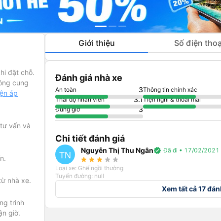
Giới thiệu
Số điện thoạ
hi đặt chỗ.
Đánh giá nhà xe
ông cung
3
An toàn
Thông tin chính xác
iện áp
3.1
Thái độ nhân viên
Tiện nghi & thoải mái
3
Đúng giờ
 tư vấn và
Chi tiết đánh giá
Nguyễn Thị Thu Ngân
verified
Đã đi • 17/02/2021
TN
n.
star_rate
star_rate
star_rate
star_rate
star_rate
Loại xe: Ghế ngồi thường
Tuyến đường: null
từ nhà xe.
Xem tất cả 17 đán
g trình
ận giờ.