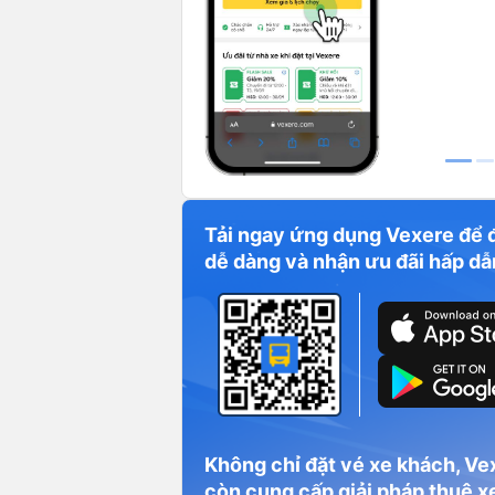
Tải ngay ứng dụng Vexere để 
dễ dàng và nhận ưu đãi hấp dẫ
Không chỉ đặt vé xe khách, Ve
còn cung cấp giải pháp thuê xe