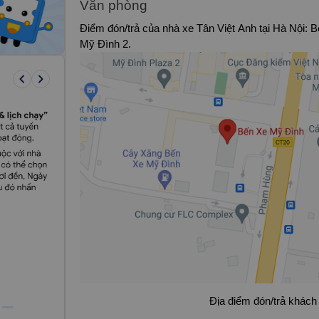
Văn phòng
Điểm đón/trả của nhà xe Tân Việt Anh tại Hà Nội:
B
Mỹ Đình 2.
keyboard_arrow_left
keyboard_arrow_right
Địa điểm đón/trả khách 