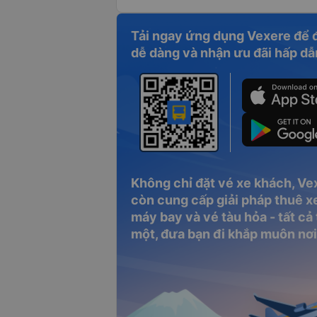
Tải ngay ứng dụng Vexere để 
dễ dàng và nhận ưu đãi hấp dẫ
Không chỉ đặt vé xe khách, Ve
còn cung cấp giải pháp thuê xe
máy bay và vé tàu hỏa - tất cả
một, đưa bạn đi khắp muôn nơi