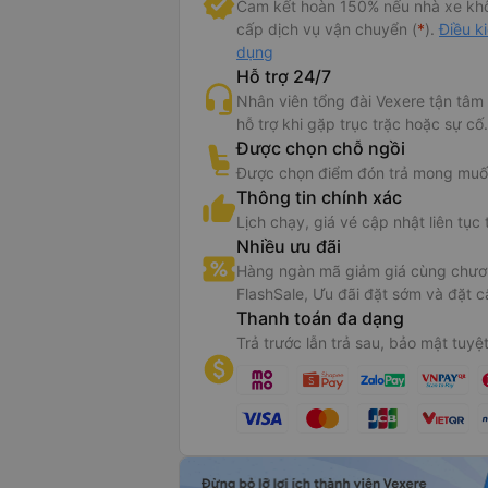
Cam kết hoàn 150% nếu nhà xe kh
cấp dịch vụ vận chuyển (
*
).
Điều k
dụng
Hỗ trợ 24/7
Nhân viên tổng đài Vexere tận tâm
hỗ trợ khi gặp trục trặc hoặc sự cố.
Được chọn chỗ ngồi
Được chọn điểm đón trả mong muố
Thông tin chính xác
Lịch chạy, giá vé cập nhật liên tục 
Nhiều ưu đãi
Hàng ngàn mã giảm giá cùng chươn
FlashSale, Ưu đãi đặt sớm và đặt c
Thanh toán đa dạng
Trả trước lẫn trả sau, bảo mật tuyệt