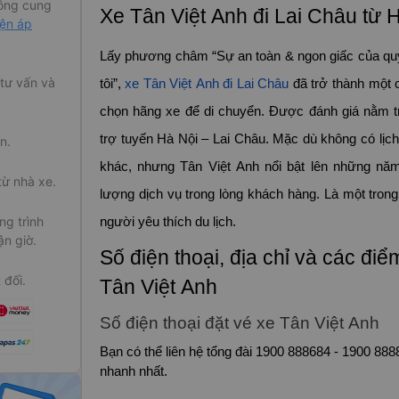
ông cung
Xe Tân Việt Anh đi Lai Châu từ 
iện áp
Lấy phương châm “Sự an toàn & ngon giấc của qu
 tư vấn và
tôi”,
xe Tân Việt Anh đi Lai Châu
đã trở thành một c
chọn hãng xe để di chuyển. Được đánh giá nằm tr
trợ tuyến Hà Nội – Lai Châu. Mặc dù không có lịch
n.
khác, nhưng Tân Việt Anh nổi bật lên những nă
từ nhà xe.
lượng dịch vụ trong lòng khách hàng. Là một tro
g trình
người yêu thích du lịch.
ận giờ.
Số điện thoại, địa chỉ và các đi
 đối.
Tân Việt Anh
Số điện thoại đặt vé xe Tân Việt Anh
Bạn có thể liên hệ tổng đài 1900 888684 - 1900 888
nhanh nhất.