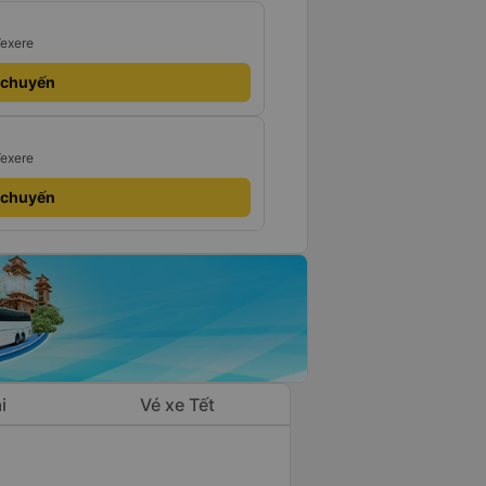
Vexere
 chuyến
Vexere
 chuyến
i
Vé xe Tết