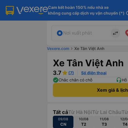
Cam kết hoàn 150% nếu nhà xe

không cung cấp dịch vụ vận chuyển (*)
in
import_export
Nơi xuất phát
Vexere.com
chevron_right
Xe Tân Việt Anh
Xe Tân Việt Anh
3.7
(7)
Số điện thoại
Chắc chắn có chỗ
Hỗ 
Xem giá & lịc
Tất cả
Từ Hà Nội
Từ Lai Châu
Từ
09/08
10/08
11/08
12/0
CN
T2
T3
T4