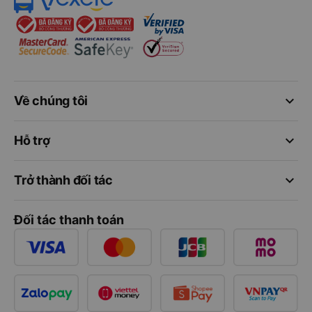
keyboard_arrow_down
Về chúng tôi
keyboard_arrow_down
Hỗ trợ
keyboard_arrow_down
Trở thành đối tác
Đối tác thanh toán