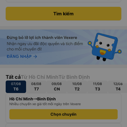
Tìm kiếm
Tất cả
Từ Hồ Chí Minh
Từ Bình Định
07/08
08/08
09/08
10/08
11/08
12/08
T6
T7
CN
T2
T3
T4
Hồ Chí Minh
Bình Định
Nhiều chuyến xe giá tốt mỗi ngày trên Vexere
Chọn chuyến