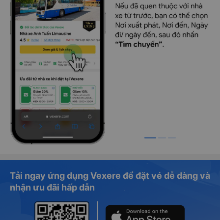
Tải ngay ứng dụng Vexere để đặt vé dễ dàng và
nhận ưu đãi hấp dẫn