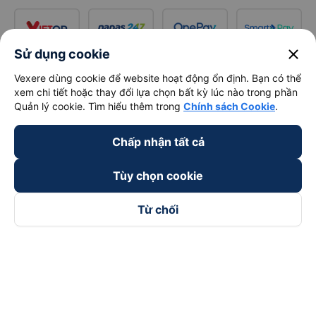
close
Sử dụng cookie
Vexere dùng cookie để website hoạt động ổn định. Bạn có thể
xem chi tiết hoặc thay đổi lựa chọn bất kỳ lúc nào trong phần
Quản lý cookie. Tìm hiểu thêm trong
Chính sách Cookie
.
Chấp nhận tất cả
Tùy chọn cookie
Từ chối
Theo dõi chúng tôi trên
Facebook
Tiktok
Youtube
Công ty TNHH Thương Mại Dịch Vụ Vexere
Địa chỉ đăng ký kinh doanh: 8C Chữ Đồng Tử, Phường Tân