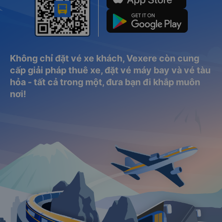
Không chỉ đặt vé xe khách, Vexere còn cung
cấp giải pháp thuê xe, đặt vé máy bay và vé tàu
hỏa - tất cả trong một, đưa bạn đi khắp muôn
nơi!