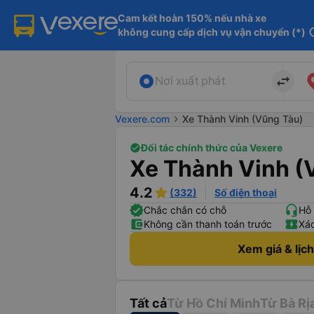
Cam kết hoàn 150% nếu nhà xe

không cung cấp dịch vụ vận chuyển (*)
in
import_export
Nơi xuất phát
Vexere.com
chevron_right
Xe Thành Vinh (Vũng Tàu)
Đối tác chính thức của Vexere
Xe Thành Vinh (
4.2
(332)
Số điện thoại
Chắc chắn có chỗ
Hỗ 
Không cần thanh toán trước
Xác
Xem giá & lịc
Tất cả
Từ Hồ Chí Minh
Từ Bà Rị