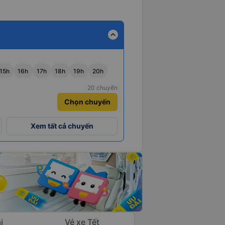
expand_less
15h
16h
17h
18h
19h
20h
20 chuyến
Chọn chuyến
Xem tất cả chuyến
i
Vé xe Tết