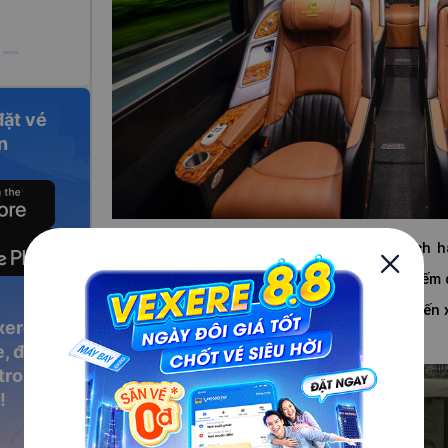
đặt vé
n
Với cam kết mang lại sự hài lòng cho khách h
chọn đáng tin cậy cho những ai đang tìm kiếm d
nghi từ Sài Gòn đến Vũng Tàu. Hãy đặt chuyến 
xere
nghiệm một chuyến đi thú vị và an toàn nhé!
, đặt vé
 trong
!