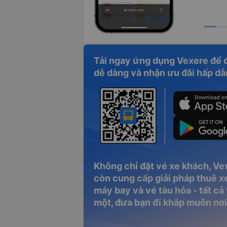
Tải ngay ứng dụng Vexere để 
dễ dàng và nhận ưu đãi hấp dẫ
Không chỉ đặt vé xe khách, Ve
còn cung cấp giải pháp thuê xe
máy bay và vé tàu hỏa - tất cả
một, đưa bạn đi khắp muôn nơi