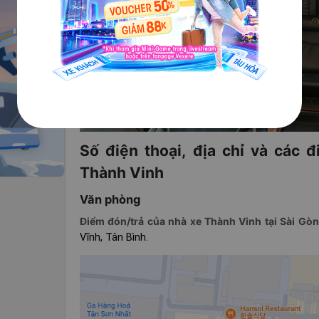
Số điện thoại, địa chỉ và các 
Thành Vinh
Văn phòng
Điểm đón/trả của nhà xe Thành Vinh tại Sài Gò
Vĩnh, Tân Bình.