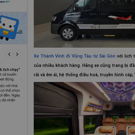
keyboard_arrow_left
keyboard_arrow_right
Xe Thành Vinh đi Vũng Tàu từ Sài Gòn
với lịch 
của nhiều khách hàng. Hãng xe cũng trang bị đầ
rãi và êm ái, hệ thống điều hoà, truyền hình cáp, W