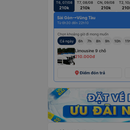
T6, 07/08
T7, 08/08
CN, 09/08
T2, 10
210k
210k
210k
210
Sài Gòn
Vũng Tàu
Từ 6h30 đến 22h10
Chọn khoảng giờ đi mong muốn
Cả ngày
6h
7h
8h
9h
10h
11
Limousine 9 chỗ
210.000đ
+6
place
Điểm đón trả