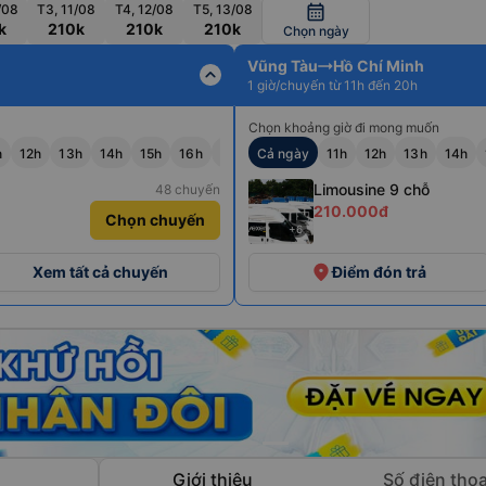
/08
T3, 11/08
T4, 12/08
T5, 13/08
calendar_month
k
210k
210k
210k
Chọn ngày
Vũng Tàu
Hồ Chí Minh
expand_less
1 giờ/chuyến từ 11h đến 20h
Chọn khoảng giờ đi mong muốn
h
12h
13h
14h
15h
16h
17h
Cả ngày
18h
19h
11h
20h
12h
21h
13h
22h
14h
Limousine 9 chỗ
48 chuyến
210.000đ
Chọn chuyến
+6
place
Xem tất cả chuyến
Điểm đón trả
Giới thiệu
Số điện thoạ