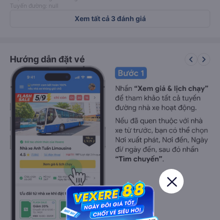
Tuyến đường: null
Xem tất cả 3 đánh giá
keyboard_arrow_left
keyboard_arrow_right
Hướng dẫn đặt vé