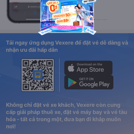
Tải ngay ứng dụng Vexere để đặt vé dễ dàng và
nhận ưu đãi hấp dẫn
Không chỉ đặt vé xe khách, Vexere còn cung
cấp giải pháp thuê xe, đặt vé máy bay và vé tàu
hỏa - tất cả trong một, đưa bạn đi khắp muôn
nơi!