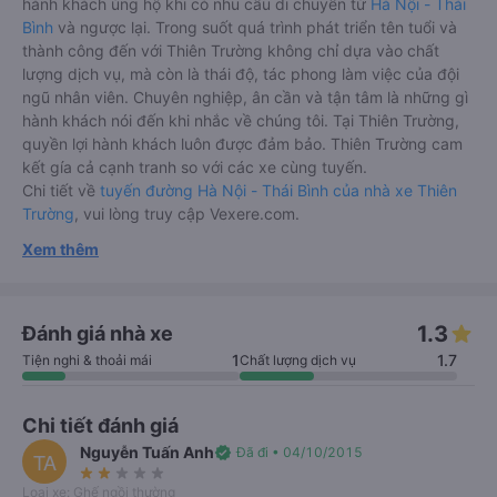
hành khách ủng hộ khi có nhu cầu di chuyển từ
Hà Nội - Thái
Bình
và ngược lại. Trong suốt quá trình phát triển tên tuổi và
thành công đến với Thiên Trường không chỉ dựa vào chất
lượng dịch vụ, mà còn là thái độ, tác phong làm việc của đội
ngũ nhân viên. Chuyên nghiệp, ân cần và tận tâm là những gì
hành khách nói đến khi nhắc về chúng tôi. Tại Thiên Trường,
quyền lợi hành khách luôn được đảm bảo. Thiên Trường cam
kết gía cả cạnh tranh so với các xe cùng tuyến.
Chi tiết về
tuyến đường Hà Nội - Thái Bình của nhà xe Thiên
Trường
, vui lòng truy cập Vexere.com.
Xem thêm
1.3
Đánh giá nhà xe
1
1.7
Tiện nghi & thoải mái
Chất lượng dịch vụ
Chi tiết đánh giá
Nguyễn Tuấn Anh
verified
Đã đi • 04/10/2015
TA
star_rate
star_rate
star_rate
star_rate
star_rate
Loại xe: Ghế ngồi thường