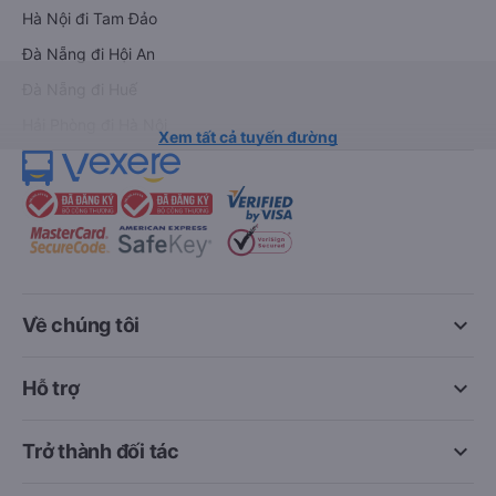
Hà Nội đi Tam Đảo
Đà Nẵng đi Hội An
Đà Nẵng đi Huế
Hải Phòng đi Hà Nội
Xem tất cả tuyến đường
keyboard_arrow_down
Về chúng tôi
keyboard_arrow_down
Hỗ trợ
keyboard_arrow_down
Trở thành đối tác