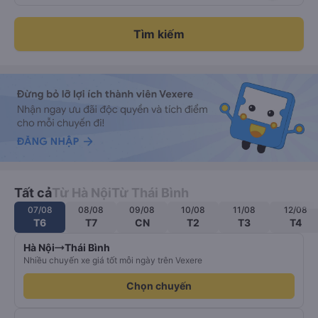
Tìm kiếm
Tất cả
Từ Hà Nội
Từ Thái Bình
07/08
08/08
09/08
10/08
11/08
12/08
T6
T7
CN
T2
T3
T4
Hà Nội
Thái Bình
Nhiều chuyến xe giá tốt mỗi ngày trên Vexere
Chọn chuyến