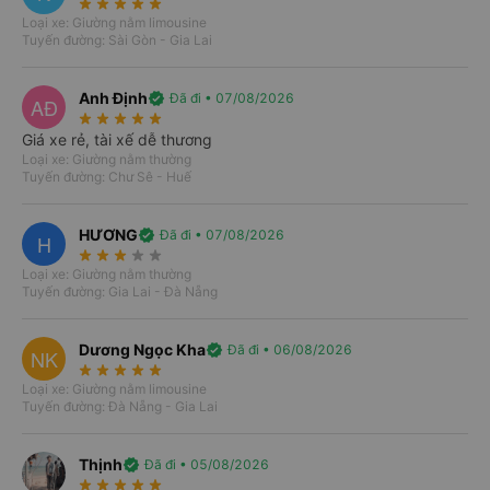
star_rate
star_rate
star_rate
star_rate
star_rate
Loại xe: Giường nằm limousine
Tuyến đường: Sài Gòn - Gia Lai
Nơi xuất phát
import_export
Anh Định
verified
Đã đi • 07/08/2026
AĐ
star_rate
star_rate
star_rate
star_rate
star_rate
Bạn muốn đi đâu?
Giá xe rẻ, tài xế dễ thương
Loại xe: Giường nằm thường
Tuyến đường: Chư Sê - Huế
Ngày đi
Khứ hồi
T7, 08/08/2026
HƯƠNG
verified
Đã đi • 07/08/2026
H
star_rate
star_rate
star_rate
star_rate
star_rate
Tìm kiếm
Loại xe: Giường nằm thường
Tuyến đường: Gia Lai - Đà Nẵng
Dương Ngọc Kha
verified
Đã đi • 06/08/2026
NK
star_rate
star_rate
star_rate
star_rate
star_rate
Loại xe: Giường nằm limousine
Tuyến đường: Đà Nẵng - Gia Lai
Thịnh
verified
Đã đi • 05/08/2026
star_rate
star_rate
star_rate
star_rate
star_rate