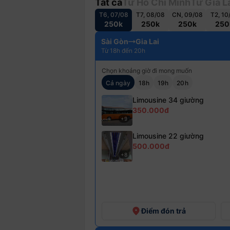
Tất cả
Từ Hồ Chí Minh
Từ Gia L
T6, 07/08
T7, 08/08
CN, 09/08
T2, 10
250k
250k
250k
250
Sài Gòn
Gia Lai
Từ 18h đến 20h
Chọn khoảng giờ đi mong muốn
Cả ngày
18h
19h
20h
Limousine 34 giường
350.000đ
+9
Limousine 22 giường
500.000đ
+8
place
Điểm đón trả