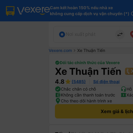
Cam kết hoàn 150% nếu nhà xe

không cung cấp dịch vụ vận chuyển (*)
in
import_export
Nơi xuất phát
Vexere.com
chevron_right
Xe Thuận Tiến
Đối tác chính thức của Vexere
Xe Thuận Tiến
4.8
(5485)
Số điện thoại
Chắc chắn có chỗ
Hỗ 
Không cần thanh toán trước
Xác
Cho theo dõi hành trình xe
Xem giá & lịc