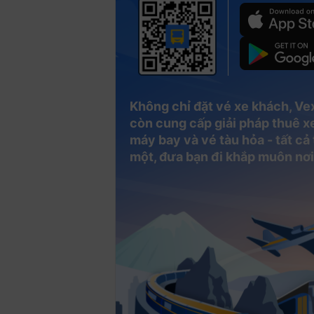
Không chỉ đặt vé xe khách, Ve
còn cung cấp giải pháp thuê xe
máy bay và vé tàu hỏa - tất cả
một, đưa bạn đi khắp muôn nơi