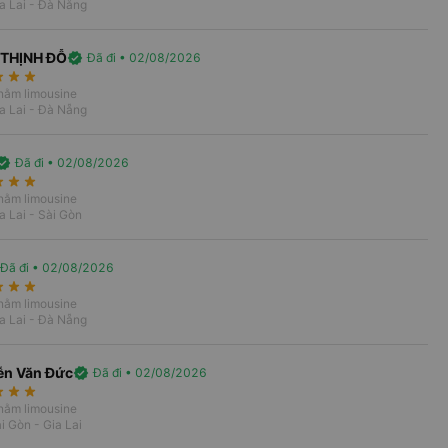
a Lai - Đà Nẵng
expand_more
 THỊNH ĐỖ
verified
Đã đi • 02/08/2026
rate
star_rate
star_rate
 nằm limousine
a Lai - Đà Nẵng
rified
Đã đi • 02/08/2026
rate
star_rate
star_rate
 nằm limousine
a Lai - Sài Gòn
i
Vé xe Tết
Đã đi • 02/08/2026
rate
star_rate
star_rate
 nằm limousine
a Lai - Đà Nẵng
i Gòn
ễn Văn Đức
verified
Đã đi • 02/08/2026
rate
star_rate
star_rate
t chuyên tuyến Sài Gòn - Gia Lai, được
 nằm limousine
Với điểm trung bình 4.7/5 từ hơn 3,500
i Gòn - Gia Lai
xe giường nằm cao cấp và xe Limousine