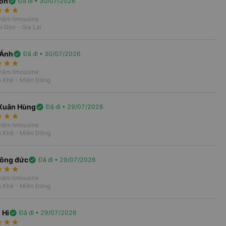
on
verified
Đã đi • 30/07/2026
rate
star_rate
star_rate
 nằm limousine
i Gòn - Gia Lai
trên Vexere với nhiều ưu đãi và không
 Ánh
verified
Đã đi • 30/07/2026
c trải nghiệm dịch vụ chất lượng cao,
rate
star_rate
star_rate
.
 nằm limousine
n Khê - Miền Đông
Xuân Hùng
verified
Đã đi • 29/07/2026
rate
star_rate
star_rate
 nằm limousine
n Khê - Miền Đông
công đức
verified
Đã đi • 29/07/2026
rate
star_rate
star_rate
 nằm limousine
n Khê - Miền Đông
 Hi
verified
Đã đi • 29/07/2026
rate
star_rate
star_rate