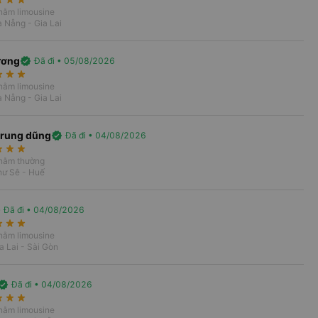
 nằm limousine
 Nẵng - Gia Lai
ương
verified
Đã đi • 05/08/2026
expand_less
rate
star_rate
star_rate
 nằm limousine
 Nẵng - Gia Lai
20h
trung dũng
verified
Đã đi • 04/08/2026
20 chuyến
rate
star_rate
star_rate
Chọn chuyến
 nằm thường
hư Sê - Huế
4 chuyến
Chọn chuyến
d
Đã đi • 04/08/2026
rate
star_rate
star_rate
 nằm limousine
8 chuyến
a Lai - Sài Gòn
Chọn chuyến
rified
Đã đi • 04/08/2026
Xem tất cả chuyến
rate
star_rate
star_rate
 nằm limousine