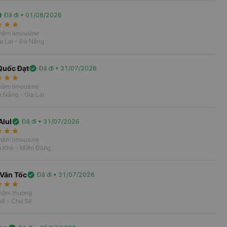
ghi cho hành khách. Lịch trình của nhà
ed
Đã đi • 01/08/2026
, bao gồm các khung giờ từ 18:45 đến
rate
star_rate
star_rate
ch​.
 nằm limousine
a Lai - Đà Nẵng
Quốc Đạt
verified
Đã đi • 31/07/2026
rate
star_rate
star_rate
 nằm limousine
 Nẵng - Gia Lai
Alul
verified
Đã đi • 31/07/2026
rate
star_rate
star_rate
 nằm limousine
n Khê - Miền Đông
Văn Tốc
verified
Đã đi • 31/07/2026
rate
star_rate
star_rate
 nằm thường
uế - Chư Sê