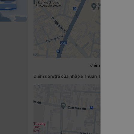
Điểm đón/trả khách tạ
Điểm đón/trả của nhà xe Thuận Tiến tại Gia Lai:
Bế