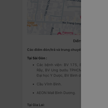
Điểm đón/trả khách tạ
Các điểm đón/trả và trung chuyển
Tại Sài Gòn :
Các bệnh viện: BV 175, BV Hoà Hảo, BV 
Rẫy, BV Ung bướu TPHCM, BV Chấn thươn
Đại học Y Dược, BV Bình dân.
Cầu Vĩnh Bình.
AEON Mall Bình Dương.
Tại Gia Lai: