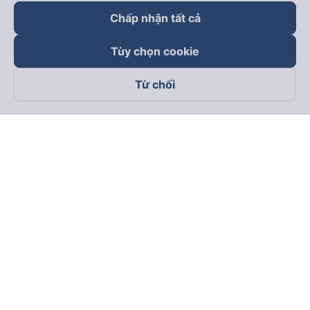
Chấp nhận tất cả
Tùy chọn cookie
Từ chối
Theo dõi chúng tôi trên
Facebook
Tiktok
Youtube
Công ty TNHH Thương Mại Dịch Vụ Vexere
Địa chỉ đăng ký kinh doanh: 8C Chữ Đồng Tử, Phường Tân
Sơn Nhất, TP. Hồ Chí Minh, Việt Nam
Địa chỉ
:
Lầu 2, toà nhà H3 Circo Hoàng Diệu, 384 Hoàng Diệu,
Phường Khánh Hội, TP Hồ Chí Minh, Việt Nam
Tầng 3, toà nhà 101 Láng Hạ, 101 Láng Hạ, Phường Láng, TP.
Hà Nội, Việt Nam
Giấy chứng nhận ĐKKD số 0315133726 do Sở KH và ĐT TP.
Hồ Chí Minh cấp lần đầu ngày 27/6/2018
Bản quyền © 2025 thuộc về Vexere.com