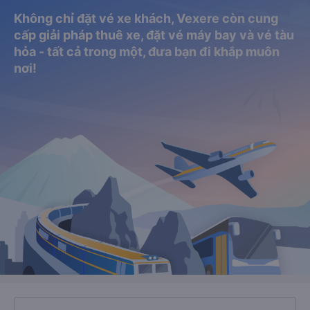
Không chỉ đặt vé xe khách, Vexere còn cung
cấp giải pháp thuê xe, đặt vé máy bay và vé tàu
hỏa - tất cả trong một, đưa bạn đi khắp muôn
nơi!