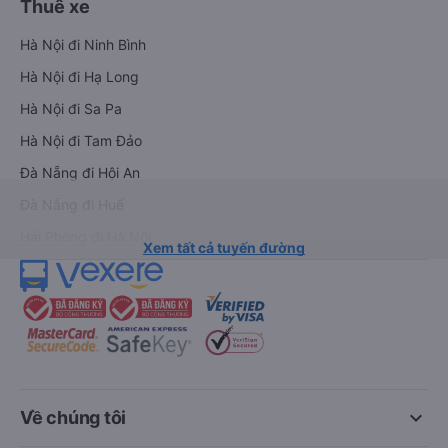
Thuê xe
Hà Nội đi Ninh Bình
Hà Nội đi Hạ Long
Hà Nội đi Sa Pa
Hà Nội đi Tam Đảo
Đà Nẵng đi Hội An
Đà Nẵng đi Huế
Hải Phòng đi Hà Nội
Xem tất cả tuyến đường
keyboard_arrow_down
Về chúng tôi