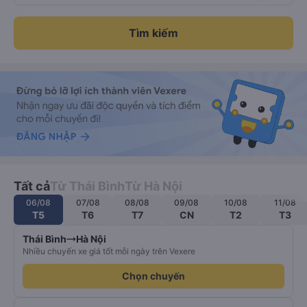
Tìm kiếm
Tất cả
Từ Thái Bình
Từ Hà Nội
06/08
07/08
08/08
09/08
10/08
11/08
T5
T6
T7
CN
T2
T3
Thái Bình
Hà Nội
Nhiều chuyến xe giá tốt mỗi ngày trên Vexere
Chọn chuyến