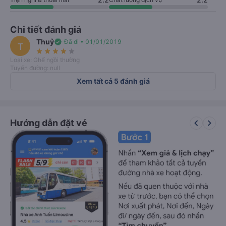
Chi tiết đánh giá
Thuỷ
verified
Đã đi • 01/01/2019
T
star_rate
star_rate
star_rate
star_rate
star_rate
Loại xe: Ghế ngồi thường
Tuyến đường: null
Xem tất cả 5 đánh giá
keyboard_arrow_left
keyboard_arrow_right
Hướng dẫn đặt vé