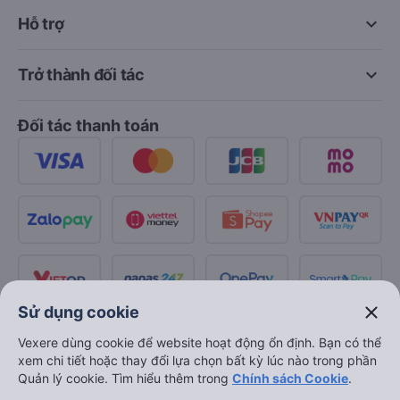
keyboard_arrow_down
Hỗ trợ
keyboard_arrow_down
Trở thành đối tác
Đối tác thanh toán
close
Sử dụng cookie
Vexere dùng cookie để website hoạt động ổn định. Bạn có thể
xem chi tiết hoặc thay đổi lựa chọn bất kỳ lúc nào trong phần
Quản lý cookie. Tìm hiểu thêm trong
Chính sách Cookie
.