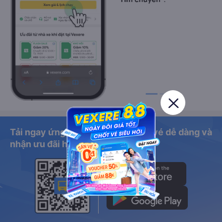
Tải ngay ứng dụng Vexere để đặt vé dễ dàng và
nhận ưu đãi hấp dẫn