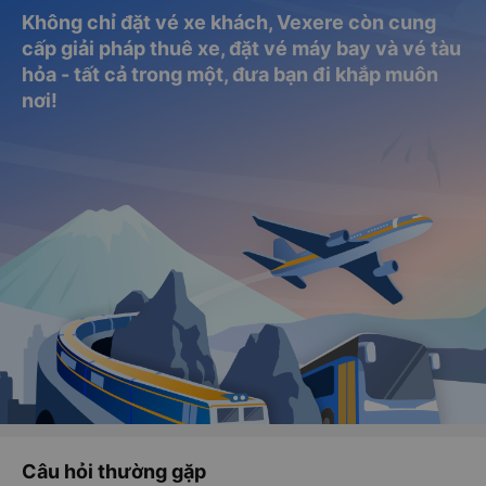
Không chỉ đặt vé xe khách, Vexere còn cung
cấp giải pháp thuê xe, đặt vé máy bay và vé tàu
hỏa - tất cả trong một, đưa bạn đi khắp muôn
nơi!
Câu hỏi thường gặp