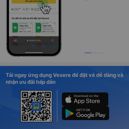
Tải ngay ứng dụng Vexere để đặt vé dễ dàng và
nhận ưu đãi hấp dẫn