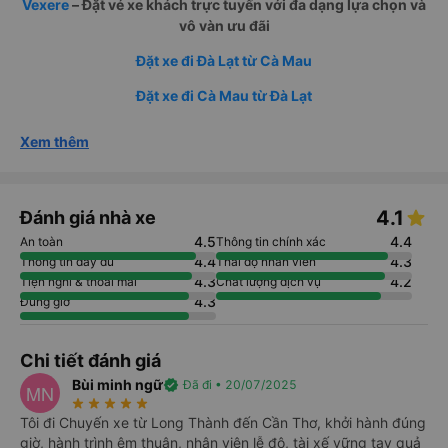
Vexere
– Đặt vé xe khách trực tuyến với đa dạng lựa chọn và
vô vàn ưu đãi
Đặt xe đi Đà Lạt từ Cà Mau
Đặt xe đi Cà Mau từ Đà Lạt
Xem thêm
4.1
Đánh giá nhà xe
4.5
4.4
An toàn
Thông tin chính xác
4.4
4.3
Thông tin đầy đủ
Thái độ nhân viên
4.3
4.2
Tiện nghi & thoải mái
Chất lượng dịch vụ
4.3
Đúng giờ
Chi tiết đánh giá
Bùi minh ngữ
verified
Đã đi • 20/07/2025
MN
star_rate
star_rate
star_rate
star_rate
star_rate
Tôi đi Chuyến xe từ Long Thành đến Cần Thơ, khởi hành đúng
giờ, hành trình êm thuận, nhân viên lễ độ, tài xế vững tay quả