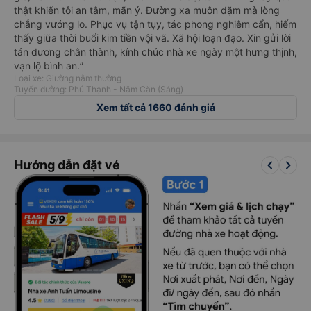
thật khiến tôi an tâm, mãn ý. Đường xa muôn dặm mà lòng
chẳng vướng lo. Phục vụ tận tụy, tác phong nghiêm cẩn, hiếm
thấy giữa thời buổi kim tiền vội vã. Xã hội loạn đạo. Xin gửi lời
tán dương chân thành, kính chúc nhà xe ngày một hưng thịnh,
vạn lộ bình an.”
Loại xe: Giường nằm thường
Tuyến đường: Phú Thạnh - Năm Căn (Sáng)
Xem tất cả 1660 đánh giá
keyboard_arrow_left
keyboard_arrow_right
Hướng dẫn đặt vé