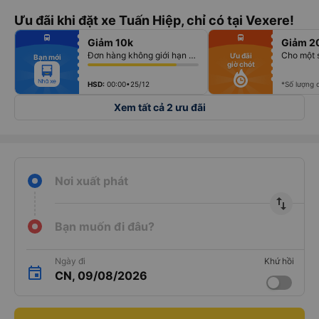
Ưu đãi khi đặt xe Tuấn Hiệp, chỉ có tại Vexere!
fiber_manual_record
fiber_manual_record
directions_bus
directions_bus
Giảm 10k
Giảm 2
fiber_manual_record
fiber_manual_record
fiber_manual_record
fiber_manual_record
Đơn hàng không giới hạn số lượng vé
Cho một 
Ưu đãi
Bạn mới
fiber_manual_record
fiber_manual_record
giờ chót
fiber_manual_record
fiber_manual_record
fiber_manual_record
fiber_manual_record
fiber_manual_record
fiber_manual_record
HSD:
00:00•25/12
*Số lượng 
Xem tất cả 2 ưu đãi
Nơi xuất phát
import_export
Bạn muốn đi đâu?
Ngày đi
Khứ hồi
CN, 09/08/2026