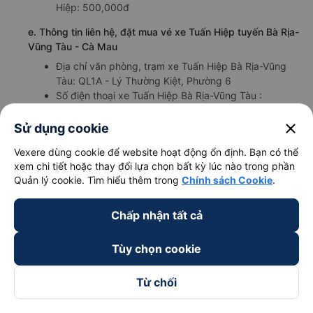
Hiệp: 500,000đ
e. Thông tin liên hệ, đặt mua vé xe Tuấn Hiệp tuyến Bà Rịa-
Vũng Tàu - Cà Mau
Địa chỉ văn phòng, trạm xe Tuấn Hiệp Bà Rịa-Vũng
Tàu: QL1A - Lý Thường Kiệt, Phường 6
Số điện thoại xe Tuấn Hiệp Bà Rịa-Vũng Tàu :
19006491
0914909091
0977909091
close
Sử dụng cookie
Vexere dùng cookie để website hoạt động ổn định. Bạn có thể
xem chi tiết hoặc thay đổi lựa chọn bất kỳ lúc nào trong phần
Quản lý cookie. Tìm hiểu thêm trong
Chính sách Cookie
.
Tổng hợp thông tin lịch chạy nhà xe và giá
vé xe Tuấn Hiệp
Chấp nhận tất cả
Tùy chọn cookie
Tuyến
Giờ
Từ chối
Loại xe
Giá vé
đường
chạy