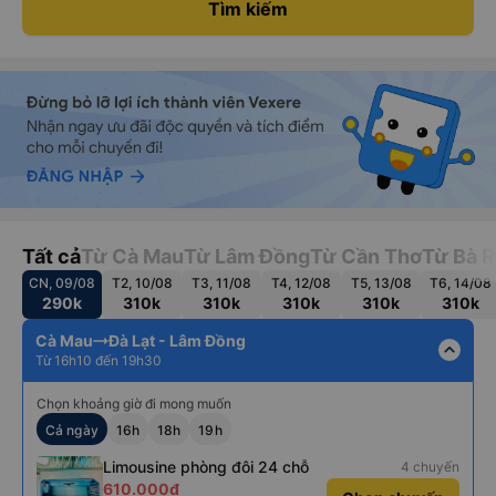
Tìm kiếm
Tất cả
Từ Cà Mau
Từ Lâm Đồng
Từ Cần Thơ
Từ Bà R
CN, 09/08
T2, 10/08
T3, 11/08
T4, 12/08
T5, 13/08
T6, 14/08
290k
310k
310k
310k
310k
310k
Cà Mau
Đà Lạt - Lâm Đồng
expand_less
Từ 16h10 đến 19h30
Chọn khoảng giờ đi mong muốn
Cả ngày
16h
18h
19h
Limousine phòng đôi 24 chỗ
4 chuyến
610.000đ