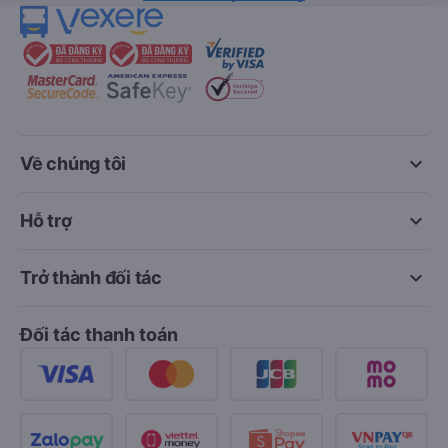
keyboard_arrow_down
Về chúng tôi
keyboard_arrow_down
Hỗ trợ
keyboard_arrow_down
Trở thành đối tác
Đối tác thanh toán