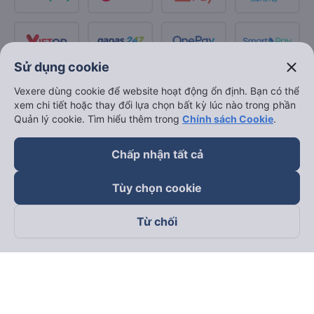
close
Sử dụng cookie
Vexere dùng cookie để website hoạt động ổn định. Bạn có thể
xem chi tiết hoặc thay đổi lựa chọn bất kỳ lúc nào trong phần
Quản lý cookie. Tìm hiểu thêm trong
Chính sách Cookie
.
Chấp nhận tất cả
Tùy chọn cookie
Từ chối
Theo dõi chúng tôi trên
Facebook
Tiktok
Youtube
Công ty TNHH Thương Mại Dịch Vụ Vexere