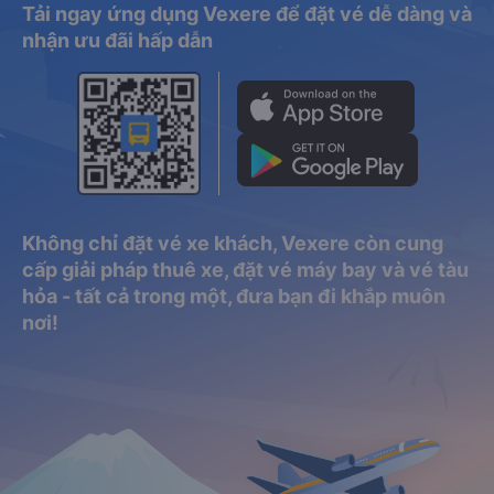
Tải ngay ứng dụng Vexere để đặt vé dễ dàng và
nhận ưu đãi hấp dẫn
Không chỉ đặt vé xe khách, Vexere còn cung
cấp giải pháp thuê xe, đặt vé máy bay và vé tàu
hỏa - tất cả trong một, đưa bạn đi khắp muôn
nơi!