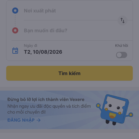
Nơi xuất phát
import_export
Bạn muốn đi đâu?
Ngày đi
Khứ hồi
T2, 10/08/2026
Tìm kiếm