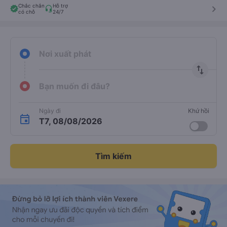
Chắc chắn
Hỗ trợ
keyboard_arrow_right
có chỗ
24/7
Nơi xuất phát
import_export
Bạn muốn đi đâu?
Ngày đi
Khứ hồi
T7, 08/08/2026
Tìm kiếm