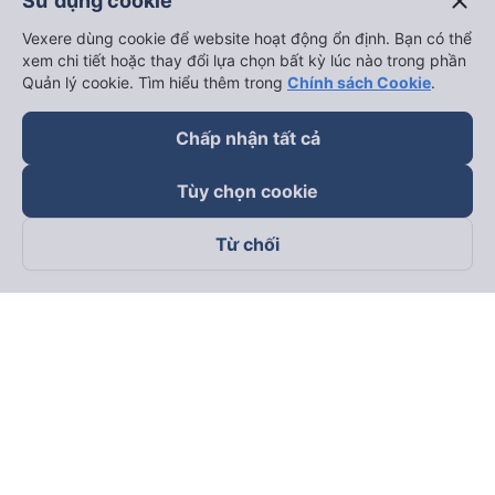
close
Sử dụng cookie
Vexere dùng cookie để website hoạt động ổn định. Bạn có thể
xem chi tiết hoặc thay đổi lựa chọn bất kỳ lúc nào trong phần
Quản lý cookie. Tìm hiểu thêm trong
Chính sách Cookie
.
Chấp nhận tất cả
Tùy chọn cookie
Từ chối
Theo dõi chúng tôi trên
Facebook
Tiktok
Youtube
Công ty TNHH Thương Mại Dịch Vụ Vexere
Địa chỉ đăng ký kinh doanh: 8C Chữ Đồng Tử, Phường Tân