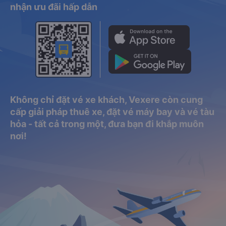
nhận ưu đãi hấp dẫn
Không chỉ đặt vé xe khách, Vexere còn cung
cấp giải pháp thuê xe, đặt vé máy bay và vé tàu
hỏa - tất cả trong một, đưa bạn đi khắp muôn
nơi!