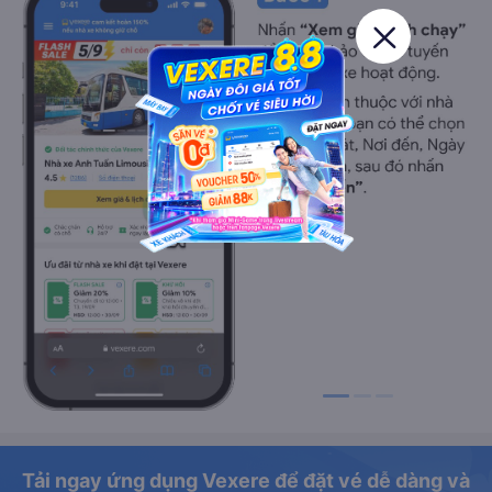
Tải ngay ứng dụng Vexere để đặt vé dễ dàng và