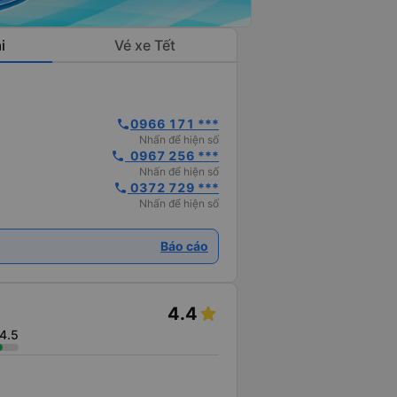
i
Vé xe Tết
0966 171 ***
phone
Nhấn để hiện số
  0967 256 ***
phone
Nhấn để hiện số
 0372 729 ***
phone
Nhấn để hiện số
Báo cáo
4.4
4.5