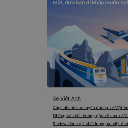
một, đưa bạn đi khắp muôn nơi
, về cơ sở vật chất, xe giường nằm đời mới cung cấp nội thất tiện nghi, sang trọng, 
 nước uống, máy lạnh, đèn Led,v.v…
Xe Việt Anh
Chọn nhanh các tuyến đường xe Việt A
Những câu hỏi thường gặp về nhà xe Vi
Nội thất xe Việt Anh đi Lai Châu
Review, đánh giá chất lượng xe Việt Anh