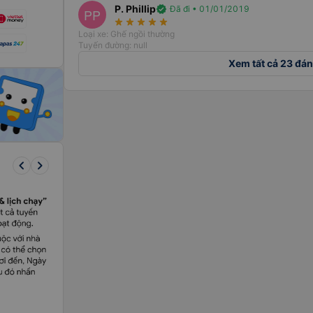
P. Phillip
verified
Đã đi • 01/01/2019
PP
star_rate
star_rate
star_rate
star_rate
star_rate
Loại xe: Ghế ngồi thường
Tuyến đường: null
Xem tất cả 23 đán
keyboard_arrow_left
keyboard_arrow_right
h trạng có