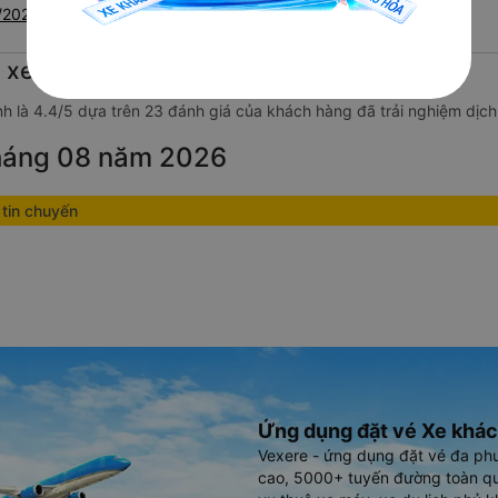
8/2026
hỗ trợ đón tại
 tốc độ vừa
 xe Việt Anh
ng, bạn cần
nh là 4.4/5 dựa trên 23 đánh giá của khách hàng đã trải nghiệm dịch
hối lượng.
tháng 08 năm 2026
tin chuyến
Ứng dụng đặt vé Xe khác
Vexere - ứng dụng đặt vé đa ph
cao, 5000+ tuyến đường toàn qu