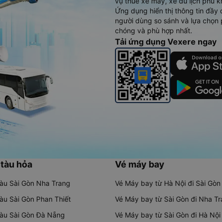
vụ thuê xe máy, xe du lịch phủ k
Ứng dụng hiển thị thông tin đầy 
người dùng so sánh và lựa chọn 
chóng và phù hợp nhất.
Tải ứng dụng Vexere ngay
 tàu hỏa
Vé máy bay
tàu Sài Gòn Nha Trang
Vé Máy bay từ Hà Nội đi Sài Gòn
tàu Sài Gòn Phan Thiết
Vé Máy bay từ Sài Gòn đi Nha T
tàu Sài Gòn Đà Nẵng
Vé Máy bay từ Sài Gòn đi Hà Nội