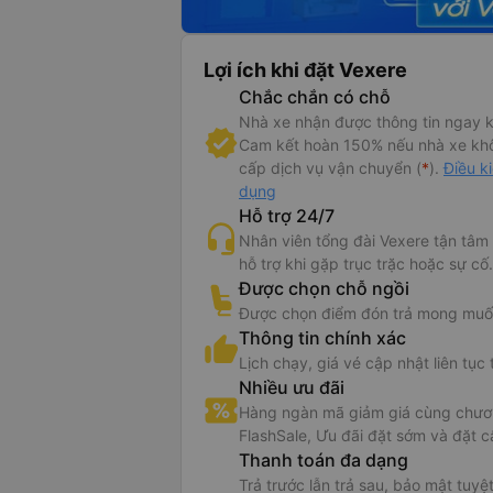
Lợi ích khi đặt Vexere
Chắc chắn có chỗ
 tin xe Việt Anh
Nhà xe nhận được thông tin ngay k
Cam kết hoàn 150% nếu nhà xe kh
 mở bán vé trực tuyến xe Việt Anh đi Lai Châu từ Hà Nội
cấp dịch vụ vận chuyển (
*
).
Điều k
dụng
 đi Lai Châu luôn nhận được sự tin tưởng của nhiều hành khác vì chất lượng xe và
Hỗ trợ 24/7
nh của nhân viên. Với tần suất trung bình 2 chuyến/ngày ở mỗi tuyến, xe Việt Anh đ
i khách hàng những dịch vụ tốt nhất trên tuyến đường khai thác.
Nhân viên tổng đài Vexere tận tâm
hỗ trợ khi gặp trục trặc hoặc sự cố.
n tưởng rằng: Khách hàng là người quyết định sự tồn tại cũng như phát triển của côn
Được chọn chỗ ngồi
ng đầu của chúng tôi là đem đến cho khách hàng một chất lượng phục vụ hoàn hảo
Được chọn điểm đón trả mong muố
iệt tình, chuyên nghiệp đáp ứng được kỳ vọng của khách hàng.
Thông tin chính xác
e Việt Anh
đi Lai Châu từ Hà Nội và các vấn đề cần lưu ý:
Lịch chạy, giá vé cập nhật liên tục 
Nhiều ưu đãi
trống khi đặt vé xe Việt Anh sẽ tùy thuộc vào thời điểm khách hàng liên hệ. Thường 
Hàng ngàn mã giảm giá cùng chươn
lượng hành khách di chuyển sẽ nhiều hơn, nên để có được vị trí tốt, bạn cần lập k
FlashSale, Ưu đãi đặt sớm và đặt c
đặt giữ chỗ trước. Bạn có thể đặt trực tuyến
xe Việt Anh từ Hà Nội đi Lai Châu
và
xe
Thanh toán đa dạng
i Hà Nội
với giá thấp nhất tại website
VeXeRe.com
Trả trước lẫn trả sau, bảo mật tuyệt