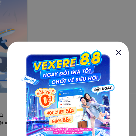
!
có wifi,
nh
ệt Anh