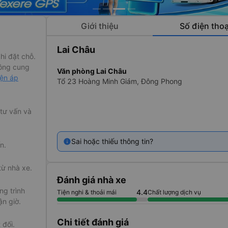
Giới thiệu
Số điện thoạ
Lai Châu
hi đặt chỗ.
ông cung
Văn phòng Lai Châu
iện áp
Tổ 23 Hoàng Minh Giám, Đông Phong
 thái độ phục
ã và đang
 tư vấn và
g ty. Vì vậy
, phong cách
Sai hoặc thiếu thông tin?
n.
từ nhà xe.
Đánh giá nhà xe
vào các ngày
g trình
4.4
Tiện nghi & thoải mái
Chất lượng dịch vụ
ế hoạch sớm
ận giờ.
 Việt Anh từ
Chi tiết đánh giá
 đối.