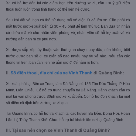
Xe có hỗ trợ đón tại các điểm hẹn trên đường xe đi, cần lưu ý giữ điện
thoại luôn luôn trong tình trạng có thể liên hệ được.
Sau khi đặt vé, bạn có thể sử dụng mã vé điện tử để lên xe. Cần phải có
mặt trước giờ xe xuất bến từ 30 – 45 phút để làm thủ tục. Bạn đưa tin nhắn
có chứa mã vé cho nhân viên phòng vé, nhân viên sẽ hỗ trợ xuất vé và
hướng dẫn bạn ra xe phù hợp.
Xe được sắp xếp tùy thuộc vào thời gian chạy quay đầu, nên không biết
trước được bạn sẽ đi xe biển số bao nhiêu hay tài xế nào. Nếu cần các
thông tin trên, bạn cần liên hệ gần giờ đi để nắm rõ hơn.
II.
Số điện thoại, địa chỉ của xe Vinh Thanh
đi Quảng Bình:
Xe xuất phát tại Bến xe Trung tâm Đà Nẵng, số 185 Tôn Đức Thắng, P. Hòa
Minh, Liên Chiểu. Có hỗ trợ trung chuyển tại Đà Nẵng. Hành khách cần có
mặt tại văn phòng trước 30ph giờ xe xuất bến. Có hỗ trợ đón khách tại một
số điểm cố định trên đường xe đi qua.
Tại Quảng Bình, có hỗ trợ trả khách tại các huyện Ba Đồn, Đồng Hới, Hoàn
Lão, Lệ Thủy, Thanh Khê. Chưa hỗ trợ trả khách tận nơi tại Quảng Bình.
III. Tại sao nên chọn xe Vinh Thanh đi Quảng Bình?