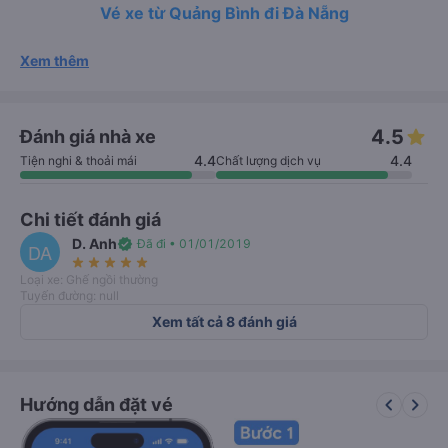
Vé xe từ Quảng Bình đi Đà Nẵng
Xem thêm
4.5
Đánh giá nhà xe
4.4
4.4
Tiện nghi & thoải mái
Chất lượng dịch vụ
Chi tiết đánh giá
D. Anh
verified
Đã đi • 01/01/2019
DA
star_rate
star_rate
star_rate
star_rate
star_rate
Loại xe: Ghế ngồi thường
Tuyến đường: null
Xem tất cả 8 đánh giá
keyboard_arrow_left
keyboard_arrow_right
Hướng dẫn đặt vé