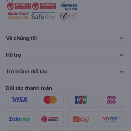
keyboard_arrow_down
Về chúng tôi
keyboard_arrow_down
Hỗ trợ
keyboard_arrow_down
Trở thành đối tác
Đối tác thanh toán