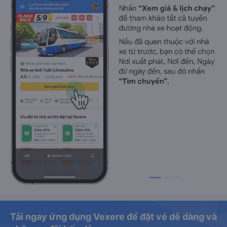
Tải ngay ứng dụng Vexere để đặt vé dễ dàng và