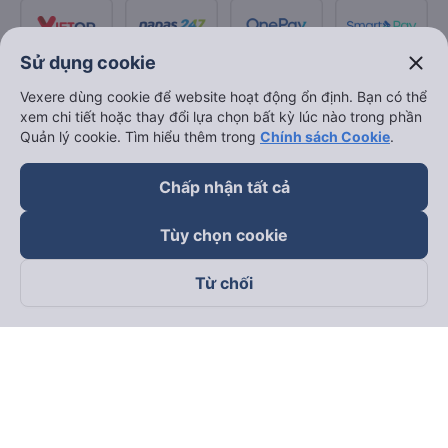
close
Sử dụng cookie
Vexere dùng cookie để website hoạt động ổn định. Bạn có thể
xem chi tiết hoặc thay đổi lựa chọn bất kỳ lúc nào trong phần
Quản lý cookie. Tìm hiểu thêm trong
Chính sách Cookie
.
Chấp nhận tất cả
Tùy chọn cookie
Từ chối
Theo dõi chúng tôi trên
Facebook
Tiktok
Youtube
Công ty TNHH Thương Mại Dịch Vụ Vexere
Địa chỉ đăng ký kinh doanh: 8C Chữ Đồng Tử, Phường Tân
Sơn Nhất, TP. Hồ Chí Minh, Việt Nam