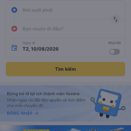
Nơi xuất phát
import_export
Bạn muốn đi đâu?
Ngày đi
Khứ hồi
T2, 10/08/2026
Tìm kiếm