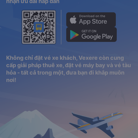
nhận ưu đãi hấp dẫn
Không chỉ đặt vé xe khách, Vexere còn cung
cấp giải pháp thuê xe, đặt vé máy bay và vé tàu
hỏa - tất cả trong một, đưa bạn đi khắp muôn
nơi!