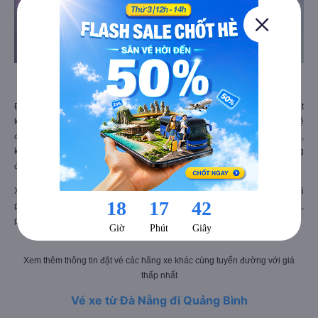
Nội thất xe Vinh Thanh đi Quảng Bình từ Đà Nẵng
Đội ngũ tài xế tận tâm, lái xe an toàn, không nhồi nhét khách, không bắt
khách dọc đường, chỉ hỗ trợ đón tại các điểm cố định với khách đã liên hệ
đặt vé trước. Với các chuyến xe đi đêm, tài xế vẫn chạy tốc độ vừa phải,
khách hàng có thể ngủ hoặc nghỉ ngơi dưỡng sức trên suốt chặng đường
đi.
Xe Vinh Thanh còn hỗ trợ gửi hàng tại các đầu văn phòng. Chi tiết về chi
phí và cách thức gửi hàng, bạn cần liên hệ trước tại các đầu văn phòng,
phí gửi hàng sẽ tùy thuộc theo loại hàng và kích thước, khối lượng.
Xem thêm thông tin đặt vé các hãng xe khác cùng tuyến đường với giá
thấp nhất
Vé xe từ Đà Nẵng đi Quảng Bình