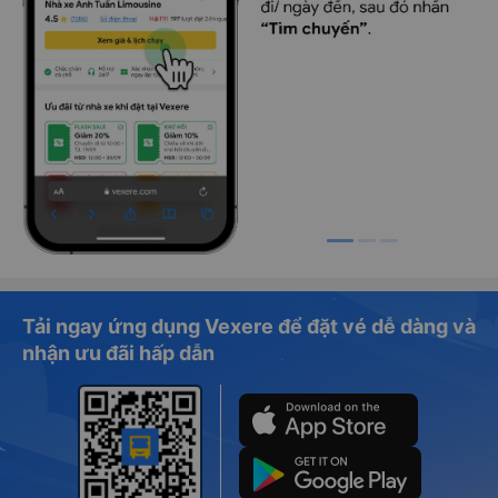
Tải ngay ứng dụng Vexere để đặt vé dễ dàng và
nhận ưu đãi hấp dẫn