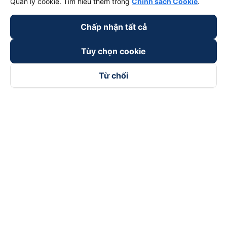
Quản lý cookie. Tìm hiểu thêm trong
Chính sách Cookie
.
Chấp nhận tất cả
Tùy chọn cookie
Từ chối
Theo dõi chúng tôi trên
Facebook
Tiktok
Youtube
Công ty TNHH Thương Mại Dịch Vụ Vexere
Địa chỉ đăng ký kinh doanh: 8C Chữ Đồng Tử, Phường Tân
Sơn Nhất, TP. Hồ Chí Minh, Việt Nam
Địa chỉ
:
Lầu 2, toà nhà H3 Circo Hoàng Diệu, 384 Hoàng Diệu,
Phường Khánh Hội, TP Hồ Chí Minh, Việt Nam
Tầng 3, toà nhà 101 Láng Hạ, 101 Láng Hạ, Phường Láng, TP.
Hà Nội, Việt Nam
Giấy chứng nhận ĐKKD số 0315133726 do Sở KH và ĐT TP.
Hồ Chí Minh cấp lần đầu ngày 27/6/2018