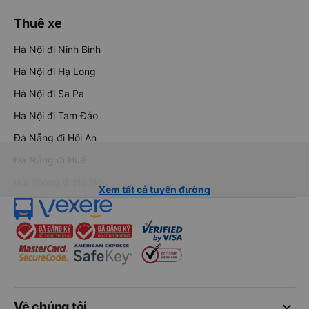
Thuê xe
Hà Nội đi Ninh Bình
Hà Nội đi Hạ Long
Hà Nội đi Sa Pa
Hà Nội đi Tam Đảo
Đà Nẵng đi Hội An
Đà Nẵng đi Huế
Hải Phòng đi Hà Nội
Xem tất cả tuyến đường
keyboard_arrow_down
Về chúng tôi