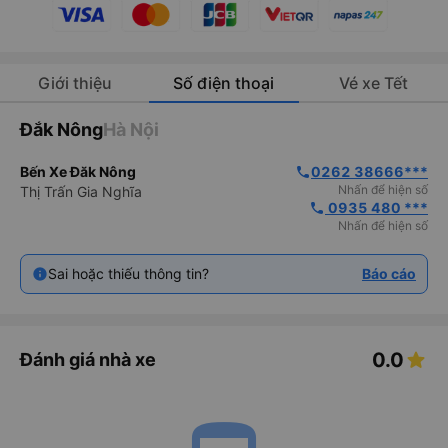
Giới thiệu
Số điện thoại
Vé xe Tết
Đắk Nông
Hà Nội
Bến Xe Đăk Nông
0262 38666***
phone
Nhấn để hiện số
Thị Trấn Gia Nghĩa
 0935 480 ***
phone
Nhấn để hiện số
Sai hoặc thiếu thông tin?
Báo cáo
0.0
Đánh giá nhà xe