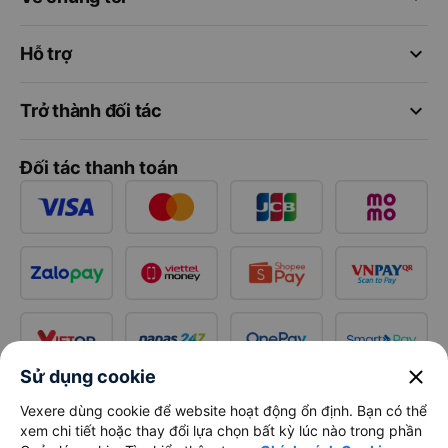
keyboard_arrow_down
Hỗ trợ
keyboard_arrow_down
Trở thành đối tác
Đối tác thanh toán
close
Sử dụng cookie
Vexere dùng cookie để website hoạt động ổn định. Bạn có thể
xem chi tiết hoặc thay đổi lựa chọn bất kỳ lúc nào trong phần