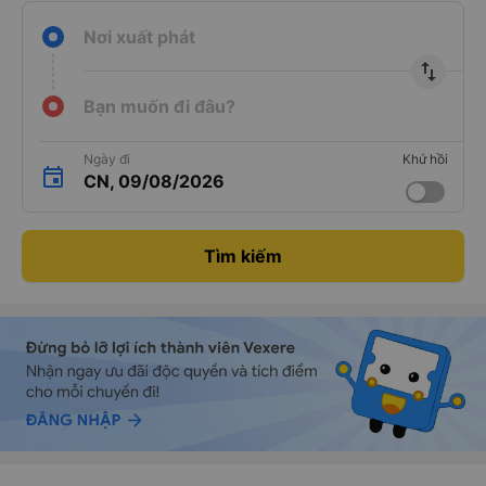
Nơi xuất phát
import_export
Bạn muốn đi đâu?
Ngày đi
Khứ hồi
CN, 09/08/2026
Tìm kiếm