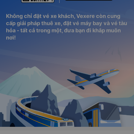
Không chỉ đặt vé xe khách, Vexere còn cung
cấp giải pháp thuê xe, đặt vé máy bay và vé tàu
hỏa - tất cả trong một, đưa bạn đi khắp muôn
nơi!