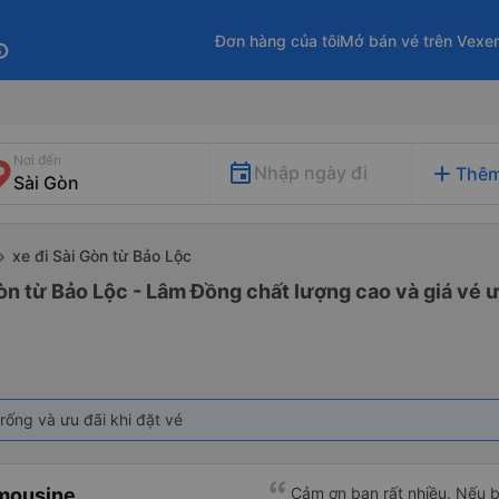
Đơn hàng của tôi
Mở bán vé trên Vexe
fo
Nơi đến
add
Nhập ngày đi
Thêm
xe đi Sài Gòn từ Bảo Lộc
òn từ Bảo Lộc - Lâm Đồng chất lượng cao và giá vé ư
rống và ưu đãi khi đặt vé
imousine
Cảm ơn bạn rất nhiều. Nếu 