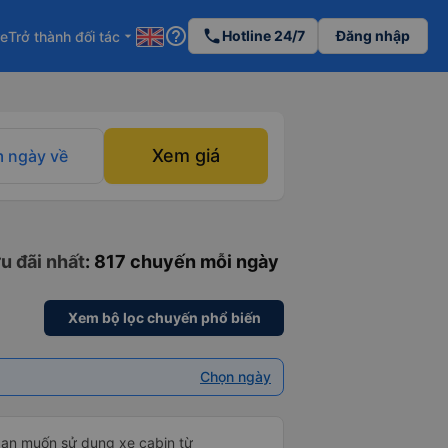
help_outline
phone
Hotline 24/7
Đăng nhập
re
Trở thành đối tác
arrow_drop_down
Xem giá
 ngày về
u đãi nhất
: 817 chuyến mỗi ngày
Xem bộ lọc chuyến phổ biến
Chọn ngày
bạn muốn sử dụng xe cabin từ