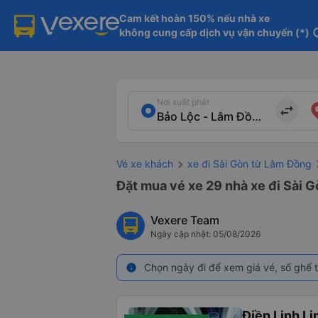
Cam kết hoàn 150% nếu nhà xe

không cung cấp dịch vụ vận chuyển (*)
in
Nơi xuất phát
import_export
Vé xe khách
xe đi Sài Gòn từ Lâm Đồng
Đặt mua vé xe 29 nhà xe đi Sài G
Vexere Team
Ngày cập nhật: 05/08/2026
Chọn ngày đi để xem giá vé, số ghế t
info
Điền Linh L