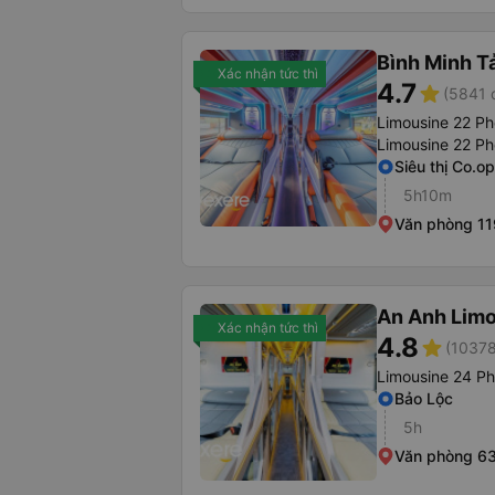
Bình Minh T
Xác nhận tức thì
4.7
star
(5841 
Limousine 22 P
Limousine 22 Ph
Siêu thị Co.o
5h10m
Văn phòng 11
An Anh Lim
Xác nhận tức thì
4.8
star
(10378
Limousine 24 P
Bảo Lộc
5h
Văn phòng 6