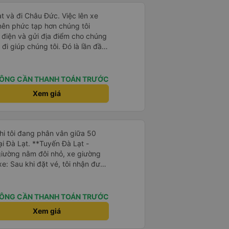
ơn sang đôi xong còn note là
 phòng đôi mà nằm một thì mỗi
t và đi Châu Đức. Việc lên xe
e khách nhưng đủ để đánh giá
 nên phức tạp hơn chúng tôi
 điện và gửi địa điểm cho chúng
 đi giúp chúng tôi. Đó là lần đầu
i đứa trẻ nhỏ khá thú vị. Chúng
 xe sẽ dừng lại để nghỉ hoặc ăn
 xe dừng lại lúc nửa đêm ở Cần
ÔNG CẦN THANH TOÁN TRƯỚC
ăn. Khi đến điểm dừng, họ đánh
Xem giá
ảo chúng tôi đã sẵn sàng. Nhìn
 tốt. Mỗi giường đều có gối và
lớn và 1 trẻ em nằm thoải mái.
khi tôi đang phân vân giữa 50
ại Đà Lạt. **Tuyến Đà Lạt -
giường nằm đôi nhỏ, xe giường
e: Sau khi đặt vé, tôi nhận được
/WhatsApp. Sau đó, vào ngày
ận được một tin nhắn WhatsApp
hướng dẫn chính xác những việc
ÔNG CẦN THANH TOÁN TRƯỚC
in nhắn cho biết địa điểm, biển
Xem giá
nh khi đến nơi để tài xế có thể
 hoạt động rất tốt và hoàn toàn