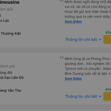
Limousine
tôi hỏi mọi người, tôi có th
Mình được ngồi đúng chỗ đã 
Họ có dịch vụ đưa đón nên tôi
vui vẻ, tài xế có chủ động n
ánh giá)
cho xem địa chỉ khách sạn, 
thoại để giữ tinh thần thoải 
ỗ
đúng nơi. Tôi thực sự đánh g
không quá to nên mình thấy
o Lộc
gặp bạn lần nữa.
tập trung như vào đường đèo 
Xem thêm
trung. Tài xế cũng chủ động đặt grab hộ mình ra điểm đón,
và phí mình tự trả. Không r
KH
 Thường Kiệt
cũng vài chục nên mình ngại hỏi. Xe khá sạch, t
keyboard_arrow_down
Thông tin chi tiết
không mùi nhiều.
Mình từng đi xe Phong Phú c
giường đơn , trải nghiệm rất
đánh giá)
Tphcm mới có chuyến . Năm n
òng đôi
Bình Dương luôn rất là tiện. 
ôi Sao Liên Đô
review thấy mn đánh giá ko tốt giường chậc này nọ , t
Xem thêm
của tài xế và phải chờ trung 
chịu chuyển đến khách sạn
KH
oàng Văn Thụ
hơi e dè nhưng mình vẫn quyế
keyboard_arrow_down
Thông tin chi tiết
là vé xe rẻ hơn các hãng L
mã giảm giá .Đặt xong thì đ
và app/email cập nhật rất th