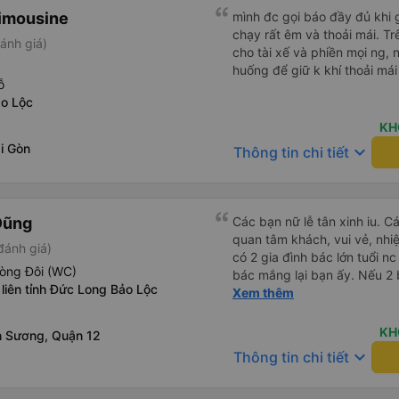
đi NV có gọi lại hẹn giờ cụ t
imousine
mình đc gọi báo đầy đủ khi gi
mình ra sát giờ không phải c
chạy rất êm và thoải mái. T
ánh giá)
hơn dự kiến 30p . Phòng sạc
cho tài xế và phiền mọi ng, 
nước suối ,khăn lạnh và mề
huống để giữ k khí thoải mái
hoạt động cũng ổn.Phòng 2
ỗ
không chậc cũng ko rộng, ai
o Lộc
đó.Lái xe và phụ xe nói chuy
KH
chuyển về đâu nữa. Có dừng 
i Gòn
keyboard_arrow_down
5g30 đã đến Dalat.Tới nơi dù
Thông tin chi tiết
có vài chiếc xe trung chuyển
lâu,mỗi chiếc chở vài nhóm 
tầm 5-6km vẫn nhiệt tình chở
Dũng
chạy ghê quá, cảm giác y ch
Các bạn nữ lễ tân xinh iu. C
tóm lại là 1 trải nghiệm rất
quan tâm khách, vui vẻ, nhiệt tình. Trong
đánh giá)
00575 và Phong Phú Limousi
có 2 gia đình bác lớn tuổi nc
hòng Đôi (WC)
bác mắng lại bạn ấy. Nếu 2 
liên tỉnh Đức Long Bảo Lộc
ngược lại nha. Bạn ấy nhắc n
Xem thêm
đến lỗi mình ngủ còn mơ đượ
nhau xuất hiện trong giấc mơ của mình luôn. Nên nếu bạn
KH
 Sương, Quận 12
bị phản ánh thì đừng trừ lươ
keyboard_arrow_down
Thông tin chi tiết
thì bảo bạn ấy liên hệ sđt c
đuôi 666, chuyến ĐH-NT ngày