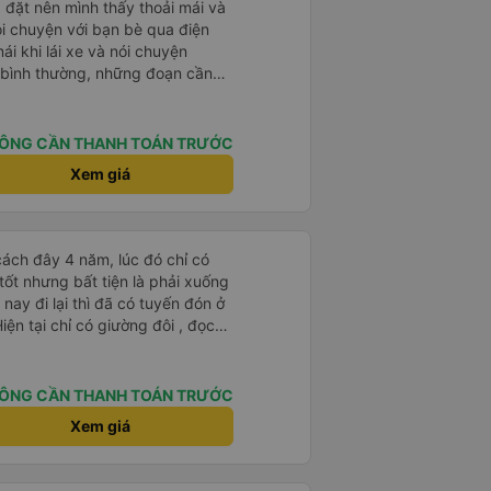
ể sử dụng xe đưa đón được không.
đặt nên mình thấy thoải mái và
 mới phớt lờ tài xế taxi. Tôi vừa
ói chuyện với bạn bè qua điện
tài xế đưa đón đã đưa tôi đến
mái khi lái xe và nói chuyện
iá cao mọi thứ. Tôi hi vọng được
 bình thường, những đoạn cần
thì tài xế ngừng lại để tập
õ có được hỗ trợ không nhưng phí
ÔNG CẦN THANH TOÁN TRƯỚC
hoải mái
Xem giá
ách đây 4 năm, lúc đó chỉ có
 tốt nhưng bất tiện là phải xuống
ay đi lại thì đã có tuyến đón ở
Hiện tại chỉ có giường đôi , đọc
hái độ
chuyển chậm chạp hoặc không
 mà khách yêu cầu. Nghe cũng
ÔNG CẦN THANH TOÁN TRƯỚC
t định trải nghiệm lại.Đầu tiên
Xem giá
imousine khác mà còn được áp
ược nhân viên gọi xác nhận ngay
ường xuyên , chi tiết. Đến ngày