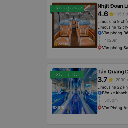
Nhật Đoan L
Xác nhận tức thì
4.6
star
(653 đ
Limousine 9 chỗ
Limousine 12 ch
Văn phòng Bả
4h20m
Văn phòng Sà
Tân Quang 
Xác nhận tức thì
3.7
star
(2999 
Limousine 22 P
Bến xe khách 
5h50m
Văn Phòng An