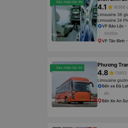
Xác nhận tức thì
4.1
star
(6368 đ
Limousine 36 gi
Limousine 24 P
VP Bảo Lộc -
5h30m
VP Tân Bình 
Phương Tra
Xác nhận tức thì
4.8
star
(3952 
Limousine giườ
Bến xe Đà Lạ
8h
Bến Xe An S