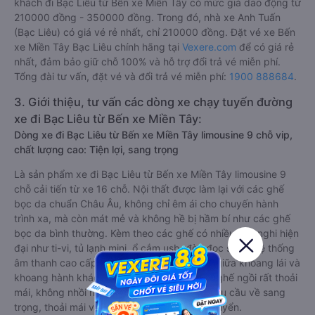
khách đi Bạc Liêu từ Bến xe Miền Tây có mức giá dao động từ
210000 đồng - 350000 đồng. Trong đó, nhà xe Anh Tuấn
(Bạc Liêu) có giá vé rẻ nhất, chỉ 210000 đồng. Đặt vé xe Bến
xe Miền Tây Bạc Liêu chính hãng tại
Vexere.com
để có giá rẻ
nhất, đảm bảo giữ chỗ 100% và hỗ trợ đổi trả vé miễn phí.
Tổng đài tư vấn, đặt vé và đổi trả vé miễn phí:
1900 888684
.
3. Giới thiệu, tư vấn các dòng xe chạy tuyến đường
xe đi Bạc Liêu từ Bến xe Miền Tây:
Dòng xe đi Bạc Liêu từ Bến xe Miền Tây limousine 9 chỗ vip,
chất lượng cao: Tiện lợi, sang trọng
Là sản phẩm xe đi Bạc Liêu từ Bến xe Miền Tây limousine 9
chỗ cải tiến từ xe 16 chỗ. Nội thất được làm lại với các ghế
bọc da chuẩn Châu Âu, không chỉ êm ái cho chuyến hành
trình xa, mà còn mát mẻ và không hề bị hầm bí như các ghế
bọc da bình thường. Kèm theo các ghế có nhiều tiện nghi hiện
đại như ti-vi, tủ lạnh mini, ổ cắm usb, đèn đọc sách, hệ thống
âm thanh cao cấp. Có vách ngăn riêng biệt giữa khoang lái và
khoang hành khách. Khoảng cách giữa các ghế ngồi rất thoải
mái, không nhồi nhét. Luôn đáp ứng được nhu cầu về sang
trọng, thoải mái và tiện nghi trong việc di chuyển.