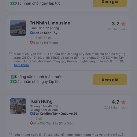
Xem giá
Xác nhận chỗ ngay lập tức
star_rate
Trí Nhân Limousine
3.2
Limousine 22 phòng
(340 đánh giá)
Bến xe Miền Tây
6 giờ 57 phút
Bến xe Hộ Phòng
Mình đi chuyến 20h30. Lần đầu tiên đi hãng này nên mình trừ hao có mặt tại
trạm Q6 lúc 19h20, ai dè 19h35 đã có xe đến trung chuyển tới BX Miền Tây
luôn. Lên xe lớn khởi hành đúng giờ, thời gian nghỉ dừng chân mỗi lần từ 30-
45 phút. Đến trạm Giá Rai thì có xe trung chuyển chờ sẵn chở đến nơi.
Xem thêm
Chuyến đi này không có đón khách dọc đường nên xe thoải mái.
Không cần thanh toán trước
Xem giá
Xác nhận chỗ ngay lập tức
star_rate
Tuấn Hưng
4.7
Giường nằm 40 chỗ
(2299 đánh giá)
Giường nằm 31 chỗ
Bến Xe Miền Tây - Quầy vé 29
6 giờ
Nhà Thờ Tắc Sậy (Cha Diệp)
Nếu những ngày lễ tết tạo điều kiện cho khách hàng mua vé online thì quá