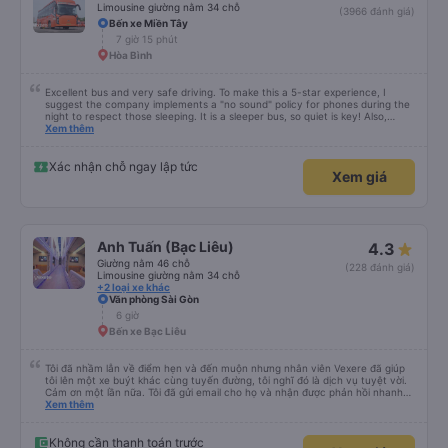
Limousine giường nằm 34 chỗ
(3966 đánh giá)
Bến xe Miền Tây
7 giờ 15 phút
Hòa Bình
Excellent bus and very safe driving. To make this a 5-star experience, I
suggest the company implements a "no sound" policy for phones during the
night to respect those sleeping. It is a sleeper bus, so quiet is key! Also,
please display the Wi-Fi password clearly inside the cabin for convenience. I
Xem thêm
would definitely ride with them again! -------------- ​ Xe chất lượng tốt và
tài xế lái xe rất an toàn. Để dịch vụ hoàn hảo hơn, tôi góp ý nhà xe nên có
quy định rõ ràng về việc giữ im lặng (tắt âm thanh điện thoại) vào ban đêm
Xác nhận chỗ ngay lập tức
Xem giá
để tránh làm phiền hành khách khác ngủ. Ngoài ra, nhà xe nên dán sẵn mật
khẩu Wi-Fi trong xe để hành khách dễ dàng sử dụng. Tôi vẫn sẽ tiếp tục ủng
hộ nhà xe trong tương lai!
Anh Tuấn (Bạc Liêu)
4.3
Giường nằm 46 chỗ
(228 đánh giá)
Limousine giường nằm 34 chỗ
+2 loại xe khác
Văn phòng Sài Gòn
6 giờ
Bến xe Bạc Liêu
Tôi đã nhầm lẫn về điểm hẹn và đến muộn nhưng nhân viên Vexere đã giúp
tôi lên một xe buýt khác cùng tuyến đường, tôi nghĩ đó là dịch vụ tuyệt vời.
Cảm ơn một lần nữa. Tôi đã gửi email cho họ và nhận được phản hồi nhanh
chóng trong những thời điểm đó.
Xem thêm
Không cần thanh toán trước