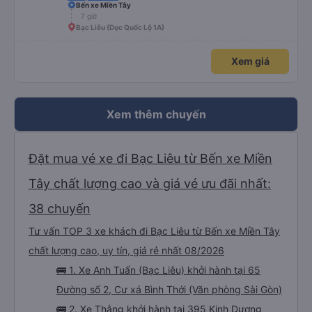
chưa biết cách thực hiện, hãy xem Google Maps hoạt động như thế nào,
Bến xe Miền Tây
&quot;B Bạn bị sao vậy?&quot; Chuyện gì xảy ra với bạn vậy?&quot; Bây giờ
7 giờ
là 2:30 và tôi đang nói về nó. ạn bằng xe bu lông Limousine. Tôi nghĩ tài xế
Bạc Liêu (Dọc Quốc Lộ 1A)
đã giúp tôi vì nhìn tôi quá ngu ngốc. Tôi vẫn đang nghĩ rằng sẽ rất nguy hiểm
nếu không có tài xế... Cảm ơn các bạn rất nhiều.
Xem giá
Xem thêm chuyến
Đặt mua vé xe đi Bạc Liêu từ Bến xe Miền
Tây chất lượng cao và giá vé ưu đãi nhất:
38 chuyến
Tư vấn TOP 3 xe khách đi Bạc Liêu từ Bến xe Miền Tây
chất lượng cao, uy tín, giá rẻ nhất 08/2026
🚌 1. Xe Anh Tuấn (Bạc Liêu) khởi hành tại 65
Đường số 2, Cư xá Bình Thới (Văn phòng Sài Gòn)
🚌 2. Xe Thắng khởi hành tại 395 Kinh Dương