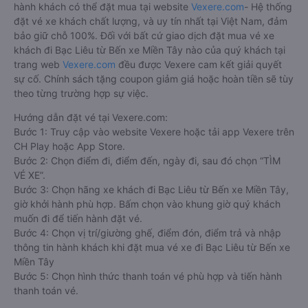
hành khách có thể đặt mua tại website
Vexere.com
- Hệ thống
đặt vé xe khách chất lượng, và uy tín nhất tại Việt Nam, đảm
bảo giữ chỗ 100%. Đối với bất cứ giao dịch đặt mua vé xe
khách đi Bạc Liêu từ Bến xe Miền Tây nào của quý khách tại
trang web
Vexere.com
đều được Vexere cam kết giải quyết
sự cố. Chính sách tặng coupon giảm giá hoặc hoàn tiền sẽ tùy
theo từng trường hợp sự việc.
Hướng dẫn đặt vé tại Vexere.com:
Bước 1: Truy cập vào website Vexere hoặc tải app Vexere trên
CH Play hoặc App Store.
Bước 2: Chọn điểm đi, điểm đến, ngày đi, sau đó chọn “TÌM
VÉ XE”.
Bước 3: Chọn hãng xe khách đi Bạc Liêu từ Bến xe Miền Tây,
giờ khởi hành phù hợp. Bấm chọn vào khung giờ quý khách
muốn đi để tiến hành đặt vé.
Bước 4: Chọn vị trí/giường ghế, điểm đón, điểm trả và nhập
thông tin hành khách khi đặt mua vé xe đi Bạc Liêu từ Bến xe
Miền Tây
Bước 5: Chọn hình thức thanh toán vé phù hợp và tiến hành
thanh toán vé.