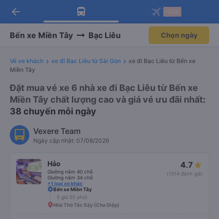
arrow_back
Tải app Vexere ngay!
Tải app Vexere
-30k
Mở app
Mở app
Nhận ưu đãi thành viên độc
-30k/ghế khi đặt vé máy bay qua
quyền
app
Bến xe Miền Tây
Bạc Liêu
Chọn ngày
Vé xe khách
xe đi Bạc Liêu từ Sài Gòn
xe đi Bạc Liêu từ Bến xe
Miền Tây
Đặt mua vé xe 6 nhà xe đi Bạc Liêu từ Bến xe
Miền Tây chất lượng cao và giá vé ưu đãi nhất
:
38 chuyến mỗi ngày
Vexere Team
Ngày cập nhật: 07/08/2026
Hảo
4.7
Giường nằm 40 chỗ
(1514 đánh giá)
Giường nằm 34 chỗ
+1 loại xe khác
Bến xe Miền Tây
5 giờ 55 phút
Nhà Thờ Tắc Sậy (Cha Diệp)