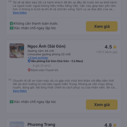
Tài xế sẽ đảm bảo tất cả hành khách đã lên xe đầy đủ trước khi xe khởi hành.
Là người nước ngoài không hiểu nhiều tiếng Việt, việc này giúp bạn yên tâm
hơn vì không lo bị bỏ lại khi đi vệ sinh/ăn uống. Dịch vụ xe đưa đón của xe
buýt Hảo cũng là một điểm cộng, đưa bạn từ bến xe đến chỗ ở MIỄN PHÍ!
Xem thêm
Giúp bạn không phải tỉnh giấc giữa chừng chuyến đi, vẫn còn mơ màng và
loay hoay tìm taxi về khách sạn.
Không cần thanh toán trước
Xem giá
Xác nhận chỗ ngay lập tức
Ngọc Ánh (Sài Gòn)
4.5
Giường nằm 44 chỗ
(1672 đánh giá)
Limousine giường phòng 22 chỗ
+2 loại xe khác
Văn phòng Sài Gòn (Sài Gòn - Cà Mau)
6 giờ 20 phút
Bệnh viện Thanh Vũ
Chuyến đi rất an toàn mặc dù có gặp một chút khó khăn với điều kiện thời
tiết do ảnh hưởng từ cơn bão ngoài miền Trung. Nhưng xe vẫn chạy đúng
tuyến, đúng giờ. Hài lòng nhất chính là cách phục vụ của nhân viên. Xin cảm
ơn, tôi và gia đình sẽ tiếp tục ủng hộ nhà xe mình trong những chuyến đi sắp
Xem thêm
tới. Mong nhà xe Ngoc Ánh hãy tiếp tục phát huy tốt về những gì đang phát
triển ở hiện tại, đặc biệt là cách phục vụ của nhân viên. Trân trọng!
Xác nhận chỗ ngay lập tức
Xem giá
Phương Trang
4.8