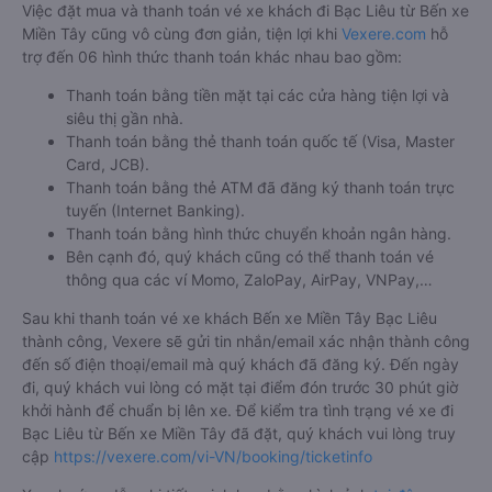
Việc đặt mua và thanh toán vé xe khách đi Bạc Liêu từ Bến xe
Miền Tây cũng vô cùng đơn giản, tiện lợi khi
Vexere.com
hỗ
trợ đến 06 hình thức thanh toán khác nhau bao gồm:
Thanh toán bằng tiền mặt tại các cửa hàng tiện lợi và
siêu thị gần nhà.
Thanh toán bằng thẻ thanh toán quốc tế (Visa, Master
Card, JCB).
Thanh toán bằng thẻ ATM đã đăng ký thanh toán trực
tuyến (Internet Banking).
Thanh toán bằng hình thức chuyển khoản ngân hàng.
Bên cạnh đó, quý khách cũng có thể thanh toán vé
thông qua các ví Momo, ZaloPay, AirPay, VNPay,…
Sau khi thanh toán vé xe khách Bến xe Miền Tây Bạc Liêu
thành công, Vexere sẽ gửi tin nhắn/email xác nhận thành công
đến số điện thoại/email mà quý khách đã đăng ký. Đến ngày
đi, quý khách vui lòng có mặt tại điểm đón trước 30 phút giờ
khởi hành để chuẩn bị lên xe. Để kiểm tra tình trạng vé xe đi
Bạc Liêu từ Bến xe Miền Tây đã đặt, quý khách vui lòng truy
cập
https://vexere.com/vi-VN/booking/ticketinfo