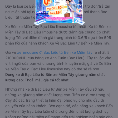
Đây là loại xe Bến xe Miền Tây Bạc Liêu có hỗ trợ đón/trả tận
nơi miễn phí tại nội thành Bến xe Miền Tây và nội thành Bạc
Liêu, rất thuận tiện cho du khách.
Xe Bến xe Miền Tây Bạc Liêu limousine tốt nhất: Xe từ Bến xe
Miền Tây đi Bạc Liêu limousine được đánh giá chung có chất
lượng Tốt với điểm đánh giá trung bình từ 3.6/5 dựa trên 595
phản hồi của hành khách Xe về Bạc Liêu từ Bến xe Miền Tây.
Giá vé
xe limousine đi Bạc Liêu từ Bến xe Miền Tây
rẻ nhất là
210000VND của hãng xe Anh Tuấn (Bạc Liêu). Tùy thuộc vào
vị trí ngồi của bạn và chương trình khuyến mãi, giá vé Xe Bến
xe Miền Tây đi Bạc Liêu limousine này có thể sẽ rẻ hơn
Dòng xe đi Bạc Liêu từ Bến xe Miền Tây giường nằm chất
lượng cao: Thoải mái, giá cả tốt nhất
Những nhà xe đi Bạc Liêu từ Bến xe Miền Tây đều sở hữu
những xe giường nằm chất lượng cao. Trên xe được trang bị
đầy đủ các trang thiết bị hiện đại phục vụ cho nhu cầu di
chuyển của hành khách. Bên cạnh đó, các hãng xe khách Bến
xe Miền Tây Bạc Liêu luôn chú trọng đến chất lượng dịch vụ,
không ngừng cải thiện để mang đến trải nghiệm hoàn hảo cho