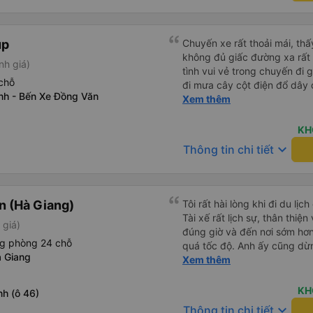
các lớp phụ đạo dạy tiếng An
phải lỗi của công ty xe buýt
đường dài. Vì cá nhân mình
đều hoàn hảo.
du lịch thế này nhiều khách
up
Chuyến xe rất thoải mái, th
giao tiếp được với tài xế, nê
không đủ giấc đường xa rất 
đến đâu, chưa chắc họ đã hi
nh giá)
tình vui vẻ trong chuyến đi
trên xe.
chỗ
đi mưa cây cột điện đổ dây
nh - Bến Xe Đồng Văn
tài cùng nhau dựng tạm cho xe qua mà thấy nghề này khổ
Xem thêm
quá 🤣 mong nhà xe tăng lư
động lực haha
KH
keyboard_arrow_down
Thông tin chi tiết
 (Hà Giang)
Tôi rất hài lòng khi đi du l
Tài xế rất lịch sự, thân thiệ
 giá)
đúng giờ và đến nơi sớm hơ
ng phòng 24 chỗ
quá tốc độ. Anh ấy cũng dừng
 Giang
vệ sinh. Suốt cả chuyến đi,
Xem thêm
toàn. Dịch vụ tuyệt vời – tôi
dụng dịch vụ của công ty nà
KH
h (ô 46)
keyboard_arrow_down
Thông tin chi tiết