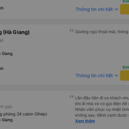
KH
nh
keyboard_arrow_down
Thông tin chi tiết
 (Hà Giang)
Giường ngủ thoải mái, thông 
á)
 Giang
KH
nh
keyboard_arrow_down
Thông tin chi tiết
Lần đầu tiên đi xe khách như
khi đi nhà xe có gọi điện để x
nh giá)
Nhân viên phục vụ nhiệt tìn
g phòng 24 cabin (Ghép)
không say. Mình canh được 
 Giang
chuyến đi chất lượng. Rất hà
Xem thêm