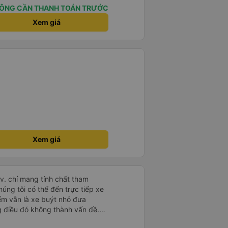
ÔNG CẦN THANH TOÁN TRƯỚC
Xem giá
Xem giá
.v. chỉ mang tính chất tham
húng tôi có thể đến trực tiếp xe
iểm vẫn là xe buýt nhỏ đưa
g điều đó không thành vấn đề.
ờ từ Hà Nội nhưng đã nghỉ rất