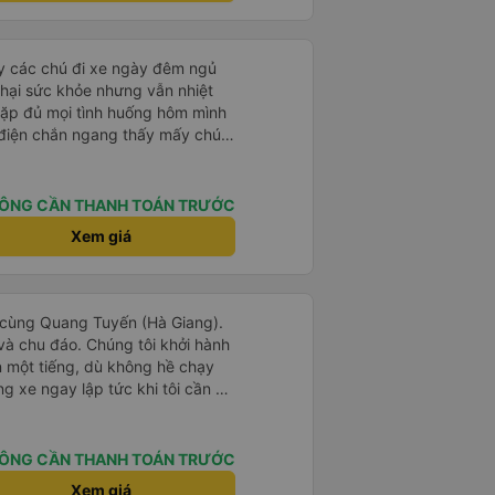
h giao tiếp cho các anh lái xe
 - mọi thứ về chuyến đi của tôi
 thấy những chuyến lên các vùng
 nước ngoài, nhưng họ lại không
ấy các chú đi xe ngày đêm ngủ
n dù tài xế - phụ xe có nhiệt tình
hại sức khỏe nhưng vẫn nhiệt
ểu được hay có trải nghiệm vui
 gặp đủ mọi tình huống hôm mình
 điện chắn ngang thấy mấy chú
ơng cho các chú để có thêm
ÔNG CẦN THANH TOÁN TRƯỚC
Xem giá
ịch cùng Quang Tuyến (Hà Giang).
n và chu đáo. Chúng tôi khởi hành
n một tiếng, dù không hề chạy
 xe ngay lập tức khi tôi cần đi
 chúng tôi cảm thấy hoàn toàn an
 rất khuyến khích mọi người sử
y.
ÔNG CẦN THANH TOÁN TRƯỚC
Xem giá