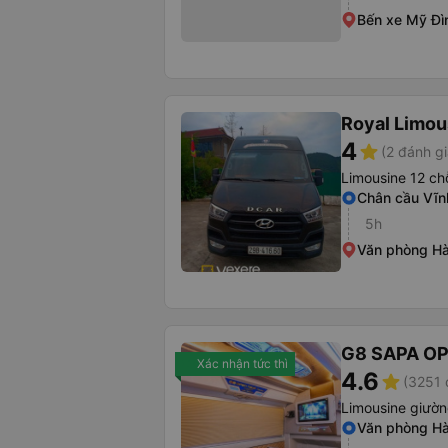
Bến xe Mỹ Đì
Royal Limou
4
star
(2 đánh gi
Limousine 12 ch
Chân cầu Vĩn
5h
Văn phòng Hà
G8 SAPA O
Xác nhận tức thì
4.6
star
(3251 
Limousine giườn
Văn phòng Hà