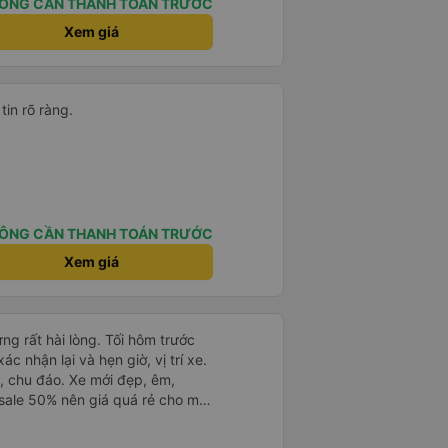
ÔNG CẦN THANH TOÁN TRƯỚC
Xem giá
tin rõ ràng.
ÔNG CẦN THANH TOÁN TRƯỚC
Xem giá
ng rất hài lòng. Tối hôm trước
ác nhận lại và hẹn giờ, vị trí xe.
h, chu đáo. Xe mới đẹp, êm,
sale 50% nên giá quá rẻ cho một
i lòng!