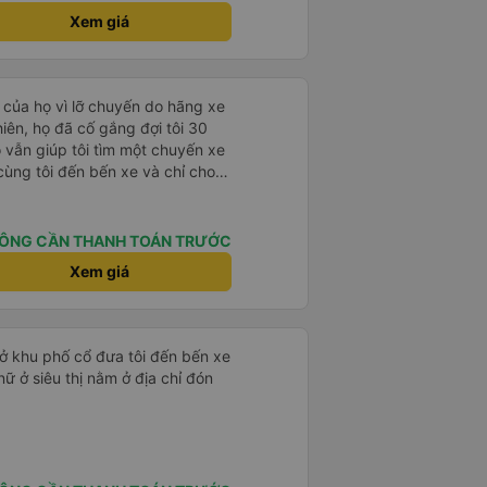
Xem giá
 của họ vì lỡ chuyến do hãng xe
hiên, họ đã cố gắng đợi tôi 30
ọ vẫn giúp tôi tìm một chuyến xe
cùng tôi đến bến xe và chỉ cho
iệp.
ÔNG CẦN THANH TOÁN TRƯỚC
Xem giá
 ở khu phố cổ đưa tôi đến bến xe
nữ ở siêu thị nằm ở địa chỉ đón