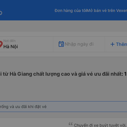
Đơn hàng của tôi
Mở bán vé trên Vexe
fo
Nơi đến
add
Nhập ngày đi
Thêm
i từ Hà Giang chất lượng cao và giá vé ưu đãi nhất
: 
rống và ưu đãi khi đặt vé
Chuyến đi xe buýt tuyệt vời,