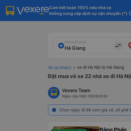
Cam kết hoàn 150% nếu nhà xe

không cung cấp dịch vụ vận chuyển (*)
in
Nơi xuất phát
import_export
xe đi Hà Nội từ Hà Giang
Vé xe khách
Đặt mua vé xe 22 nhà xe đi Hà Nộ
Vexere Team
Ngày cập nhật: 08/08/2026
Chọn ngày đi để xem giá vé, số ghế t
info
Bằng Phấn