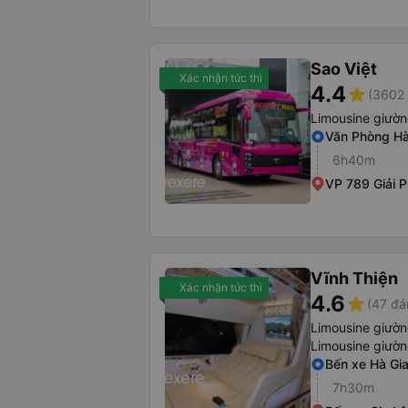
Sao Việt
Xác nhận tức thì
4.4
star
(3602 
Limousine giườ
Văn Phòng Hà
6h40m
VP 789 Giải 
Vĩnh Thiện
Xác nhận tức thì
4.6
star
(47 đá
Limousine giườ
Limousine giườ
Bến xe Hà Gi
7h30m