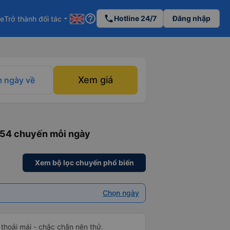
help_outline
phone
Hotline 24/7
Đăng nhập
re
Trở thành đối tác
arrow_drop_down
Xem giá
 ngày về
154 chuyến mỗi ngày
Xem bộ lọc chuyến phổ biến
Chọn ngày
 thoải mái - chắc chắn nên thử.