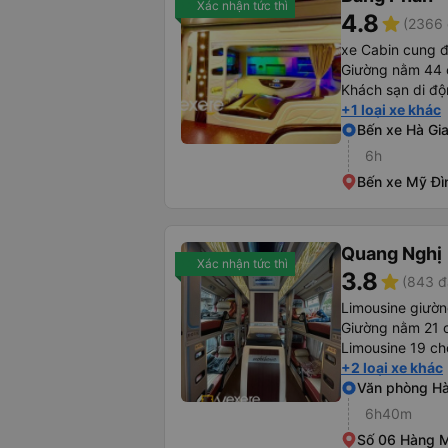
Xác nhận tức thì
4.8
star
(2366 
xe Cabin cung 
Giường nằm 44 
Khách sạn di đ
+1 loại xe khác
Bến xe Hà Gi
6h
Bến xe Mỹ Đì
Quang Nghị
Xác nhận tức thì
3.8
star
(843 đ
Limousine giườ
Giường nằm 21 
Limousine 19 ch
+2 loại xe khác
Văn phòng Hà
6h40m
Số 06 Hàng 