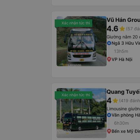
Vũ Hán Gro
Xác nhận tức thì
4.6
star
(57 đá
Giường nằm 20 
Ngã 3 Hữu Vi
13h5m
VP Hà Nội
Quang Tuyến
Xác nhận tức thì
4
star
(419 đánh
Limousine giườ
Văn phòng Hà
6h30m
Bến xe Mỹ Đìn