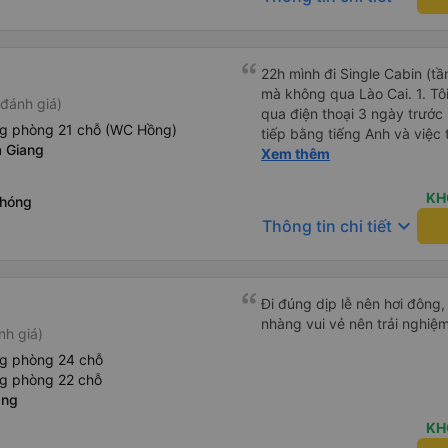
22h mình đi Single Cabin (tầ
mà không qua Lào Cai. 1. Tôi
đánh giá)
qua điện thoại 3 ngày trước 
ng phòng 21 chỗ (WC Hồng)
tiếp bằng tiếng Anh và việc 
 Giang
Nếu đến trước giờ xe khởi hà
Xem thêm
mái nhận vé giấy. ++ 2. Ngườ
muộn nhưng lại đến đúng giờ
KH
Phóng
mùi. Tôi đã sử dụng tầng 2 
keyboard_arrow_down
Thông tin chi tiết
một chút nhưng tôi chắc ch
2 vì nó đắt gấp đôi. + 4. Gh
nghiêng khoảng 160 độ (có 
để đặt giày, v.v.). Chiều dà
Đi đúng dịp lễ nên hơi đông,
hơn 175cm, bạn có thể phải 
nhàng vui vẻ nên trải nghiệm
nh giá)
Không có phòng tắm, nhưng 
nghỉ ngơi hai lần trong 5 g
ng phòng 24 chỗ
dụng nhà vệ sinh. 6. Phát c
ng phòng 22 chỗ
đã được kết nối tốt. Thất vọn
ang
trên xe bị cắt nên không th
KH
Tôi không biết ban ngày nó