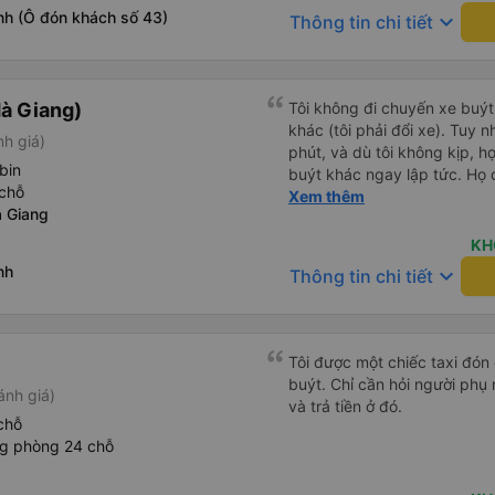
nh (Ô đón khách số 43)
keyboard_arrow_down
Thông tin chi tiết
à Giang)
Tôi không đi chuyến xe buýt
khác (tôi phải đổi xe). Tuy n
nh giá)
phút, và dù tôi không kịp, h
bin
buýt khác ngay lập tức. Họ 
chỗ
tôi tuyến xe. Rất chuyên ngh
Xem thêm
 Giang
KH
nh
keyboard_arrow_down
Thông tin chi tiết
Tôi được một chiếc taxi đón
buýt. Chỉ cần hỏi người phụ 
ánh giá)
và trả tiền ở đó.
chỗ
ng phòng 24 chỗ