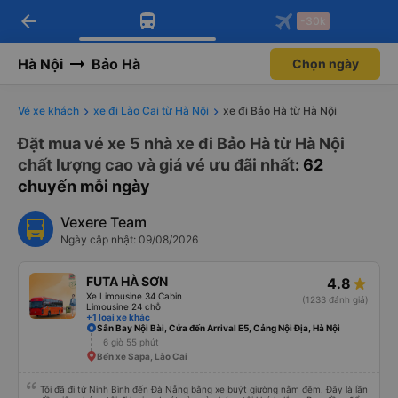
arrow_back
Tải app Vexere ngay!
Tải app Vexere
-30k
Mở app
Mở app
Nhận ưu đãi thành viên độc
-30k/ghế khi đặt vé máy bay qua
quyền
app
Hà Nội
Bảo Hà
Chọn ngày
Vé xe khách
xe đi Lào Cai từ Hà Nội
xe đi Bảo Hà từ Hà Nội
Đặt mua vé xe 5 nhà xe đi Bảo Hà từ Hà Nội
chất lượng cao và giá vé ưu đãi nhất
: 62
chuyến mỗi ngày
Vexere Team
Ngày cập nhật: 09/08/2026
FUTA HÀ SƠN
4.8
Xe Limousine 34 Cabin
(1233 đánh giá)
Limousine 24 chỗ
+1 loại xe khác
Sân Bay Nội Bài, Cửa đến Arrival E5, Cảng Nội Địa, Hà Nội
6 giờ 55 phút
Bến xe Sapa, Lào Cai
Tôi đã đi từ Ninh Bình đến Đà Nẵng bằng xe buýt giường nằm đêm. Đây là lần