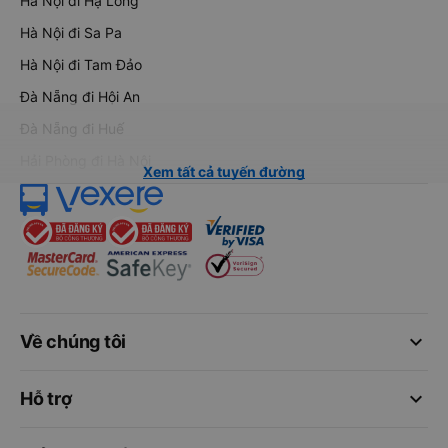
Hà Nội đi Hạ Long
Hà Nội đi Sa Pa
Hà Nội đi Tam Đảo
Đà Nẵng đi Hội An
Đà Nẵng đi Huế
Hải Phòng đi Hà Nội
Xem tất cả tuyến đường
keyboard_arrow_down
Về chúng tôi
keyboard_arrow_down
Hỗ trợ