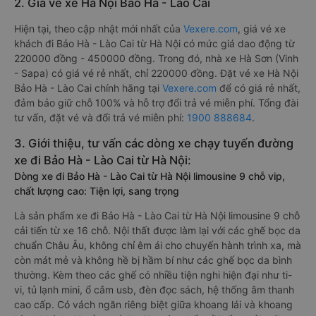
2. Giá vé xe Hà Nội Bảo Hà - Lào Cai
Hiện tại, theo cập nhật mới nhất của
Vexere.com
, giá vé xe
khách đi Bảo Hà - Lào Cai từ Hà Nội có mức giá dao động từ
220000 đồng - 450000 đồng. Trong đó, nhà xe Hà Sơn (Vinh
- Sapa) có giá vé rẻ nhất, chỉ 220000 đồng. Đặt vé xe Hà Nội
Bảo Hà - Lào Cai chính hãng tại
Vexere.com
để có giá rẻ nhất,
đảm bảo giữ chỗ 100% và hỗ trợ đổi trả vé miễn phí. Tổng đài
tư vấn, đặt vé và đổi trả vé miễn phí:
1900 888684
.
3. Giới thiệu, tư vấn các dòng xe chạy tuyến đường
xe đi Bảo Hà - Lào Cai từ Hà Nội:
Dòng xe đi Bảo Hà - Lào Cai từ Hà Nội limousine 9 chỗ vip,
chất lượng cao: Tiện lợi, sang trọng
Là sản phẩm xe đi Bảo Hà - Lào Cai từ Hà Nội limousine 9 chỗ
cải tiến từ xe 16 chỗ. Nội thất được làm lại với các ghế bọc da
chuẩn Châu Âu, không chỉ êm ái cho chuyến hành trình xa, mà
còn mát mẻ và không hề bị hầm bí như các ghế bọc da bình
thường. Kèm theo các ghế có nhiều tiện nghi hiện đại như ti-
vi, tủ lạnh mini, ổ cắm usb, đèn đọc sách, hệ thống âm thanh
cao cấp. Có vách ngăn riêng biệt giữa khoang lái và khoang