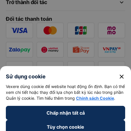
keyboard_arrow_down
Trở thành đối tác
Đối tác thanh toán
close
Sử dụng cookie
Vexere dùng cookie để website hoạt động ổn định. Bạn có thể
xem chi tiết hoặc thay đổi lựa chọn bất kỳ lúc nào trong phần
Quản lý cookie. Tìm hiểu thêm trong
Chính sách Cookie
.
Chấp nhận tất cả
Tùy chọn cookie