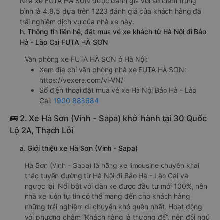
Nhà xe FUTA HÀ SƠN được đánh giá với số điểm trung
bình là 4.8/5 dựa trên 1223 đánh giá của khách hàng đã
trải nghiệm dịch vụ của nhà xe này.
h. Thông tin liên hệ, đặt mua vé xe khách từ Hà Nội đi Bảo
Hà - Lào Cai FUTA HÀ SƠN
Văn phòng xe FUTA HÀ SƠN ở Hà Nội:
Xem địa chỉ văn phòng nhà xe FUTA HÀ SƠN:
https://vexere.com/vi-VN/
Số điện thoại đặt mua vé xe Hà Nội Bảo Hà - Lào
Cai:
1900 888684
🚌 2. Xe Hà Sơn (Vinh - Sapa) khởi hành tại 30 Quốc
Lộ 2A, Thạch Lỗi
a. Giới thiệu xe Hà Sơn (Vinh - Sapa)
Hà Sơn (Vinh - Sapa) là hãng xe limousine chuyên khai
thác tuyến đường từ Hà Nội đi Bảo Hà - Lào Cai và
ngược lại. Nổi bật với dàn xe được đầu tư mới 100%, nên
nhà xe luôn tự tin có thể mang đến cho khách hàng
những trải nghiệm di chuyển khó quên nhất. Hoạt động
với phương châm “Khách hàng là thượng đế”, nên đội ngũ