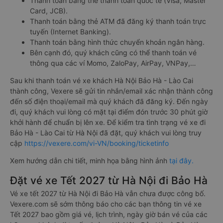
Thanh toán bằng thẻ thanh toán quốc tế (Visa, Master
Card, JCB).
Thanh toán bằng thẻ ATM đã đăng ký thanh toán trực
tuyến (Internet Banking).
Thanh toán bằng hình thức chuyển khoản ngân hàng.
Bên cạnh đó, quý khách cũng có thể thanh toán vé
thông qua các ví Momo, ZaloPay, AirPay, VNPay,…
Sau khi thanh toán vé xe khách Hà Nội Bảo Hà - Lào Cai
thành công, Vexere sẽ gửi tin nhắn/email xác nhận thành công
đến số điện thoại/email mà quý khách đã đăng ký. Đến ngày
đi, quý khách vui lòng có mặt tại điểm đón trước 30 phút giờ
khởi hành để chuẩn bị lên xe. Để kiểm tra tình trạng vé xe đi
Bảo Hà - Lào Cai từ Hà Nội đã đặt, quý khách vui lòng truy
cập
https://vexere.com/vi-VN/booking/ticketinfo
Xem hướng dẫn chi tiết, minh họa bằng hình ảnh
tại đây.
Đặt vé xe Tết 2027 từ Hà Nội đi Bảo Hà
Vé xe tết 2027 từ Hà Nội đi Bảo Hà vẫn chưa được công bố.
Vexere.com sẽ sớm thông báo cho các bạn thông tin vé xe
Tết 2027 bao gồm giá vé, lịch trình, ngày giờ bán vé của các