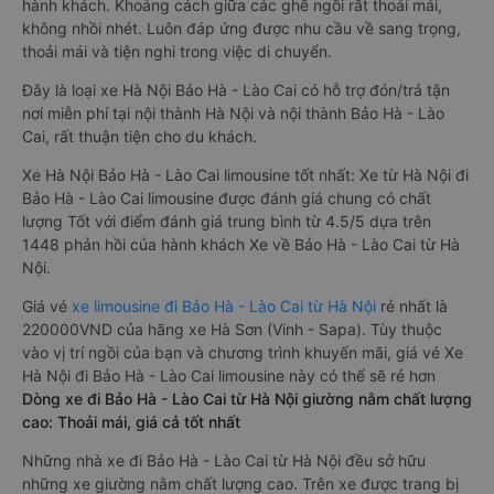
hành khách. Khoảng cách giữa các ghế ngồi rất thoải mái,
không nhồi nhét. Luôn đáp ứng được nhu cầu về sang trọng,
thoải mái và tiện nghi trong việc di chuyển.
Đây là loại xe Hà Nội Bảo Hà - Lào Cai có hỗ trợ đón/trả tận
nơi miễn phí tại nội thành Hà Nội và nội thành Bảo Hà - Lào
Cai, rất thuận tiện cho du khách.
Xe Hà Nội Bảo Hà - Lào Cai limousine tốt nhất: Xe từ Hà Nội đi
Bảo Hà - Lào Cai limousine được đánh giá chung có chất
lượng Tốt với điểm đánh giá trung bình từ 4.5/5 dựa trên
1448 phản hồi của hành khách Xe về Bảo Hà - Lào Cai từ Hà
Nội.
Giá vé
xe limousine đi Bảo Hà - Lào Cai từ Hà Nội
rẻ nhất là
220000VND của hãng xe Hà Sơn (Vinh - Sapa). Tùy thuộc
vào vị trí ngồi của bạn và chương trình khuyến mãi, giá vé Xe
Hà Nội đi Bảo Hà - Lào Cai limousine này có thể sẽ rẻ hơn
Dòng xe đi Bảo Hà - Lào Cai từ Hà Nội giường nằm chất lượng
cao: Thoải mái, giá cả tốt nhất
Những nhà xe đi Bảo Hà - Lào Cai từ Hà Nội đều sở hữu
những xe giường nằm chất lượng cao. Trên xe được trang bị