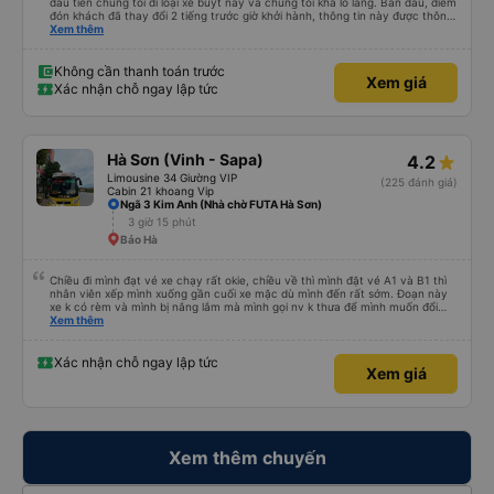
đầu tiên chúng tôi đi loại xe buýt này và chúng tôi khá lo lắng. Ban đầu, điểm
đón khách đã thay đổi 2 tiếng trước giờ khởi hành, thông tin này được thông
báo qua email. Chúng tôi đến đúng địa điểm lúc 9 giờ nhưng xe buýt không
Xem thêm
có ở đó. Chúng tôi đã liên lạc qua email và nhận được phản hồi nhanh chóng,
điều này rất đáng trân trọng. Họ cho chúng tôi biết xe buýt đến muộn 10-15
phút. Khi xe buýt đến, tài xế đã đến tận nơi giúp đỡ chúng tôi và nhân viên
Không cần thanh toán trước
Xem giá
chăm sóc khách hàng cũng đã xác nhận qua email. Xe buýt sạch sẽ và
Xác nhận chỗ ngay lập tức
giường ngủ thoải mái. Tài xế rất tốt bụng và chu đáo vì biết chúng tôi là
khách du lịch. Chúng tôi cảm thấy an toàn suốt cả chuyến đi. Cuối chuyến
đi, tài xế đã hướng dẫn chúng tôi đến xe đưa đón miễn phí đến khách sạn. Tôi
rất khuyên bạn nên sử dụng dịch vụ này.
Hà Sơn (Vinh - Sapa)
4.2
Limousine 34 Giường VIP
(225 đánh giá)
Cabin 21 khoang Vip
Ngã 3 Kim Anh (Nhà chờ FUTA Hà Sơn)
3 giờ 15 phút
Bảo Hà
Chiều đi mình đạt vé xe chạy rất okie, chiều về thì mình đặt vé A1 và B1 thì
nhân viên xếp mình xuống gần cuối xe mặc dù mình đến rất sớm. Đoạn này
xe k có rèm và mình bị nắng lắm mà mình gọi nv k thưa để mình muốn đổi
chỗ. Đến Hà Nội mình chuyển sang xe khác cũng của hãng này đi rất thích,
Xem thêm
xe mới hơn, tiện nghi và sạch sẽ. Lái xe và nv cũng nhiệt tình.
Xác nhận chỗ ngay lập tức
Xem giá
Xem thêm chuyến