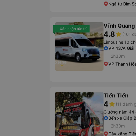
Ngã tư Bỉm S
Vĩnh Quang
Xác nhận tức thì
4.8
star
(101 đ
Limousine 10 ch
VP 437A Giải
2h30m
VP Thanh Hóa
Tiến Tiến
4
star
(11 đánh g
Giường nằm 44 
Bến xe Giáp B
2h30m
Cây xăng Tiế