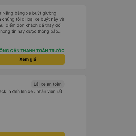
Đà Nẵng bằng xe buýt giường
 chúng tôi đi loại xe buýt này và
đầu, điểm đón khách đã thay đổi
 thông tin này được thông báo
ng địa điểm lúc 9 giờ nhưng xe
i đã liên lạc qua email và nhận
điều này rất đáng trân trọng.
ÔNG CẦN THANH TOÁN TRƯỚC
ýt đến muộn 10-15 phút. Khi xe
Xem giá
nơi giúp đỡ chúng tôi và nhân
ũng đã xác nhận qua email. Xe
hoải mái. Tài xế rất tốt bụng và
 khách du lịch. Chúng tôi cảm
Lái xe an toàn
đi. Cuối chuyến đi, tài xế đã
ck in đến lên xe . nhân viên rất
 đưa đón miễn phí đến khách
 sử dụng dịch vụ này.