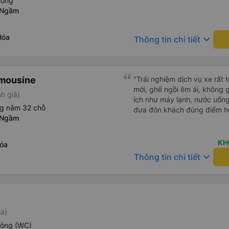
hòng
 Ngầm
Hóa
keyboard_arrow_down
Thông tin chi tiết
imousine
"Trải nghiệm dịch vụ xe rất 
mới, ghế ngồi êm ái, không 
h giá)
ích như máy lạnh, nước uống
ng nằm 32 chỗ
đưa đón khách đúng điểm hẹn
 Ngầm
KH
óa
keyboard_arrow_down
Thông tin chi tiết
iá)
hòng (WC)