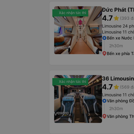
Đức Phát (T
Xác nhận tức thì
4.7
star
(393 đ
Limousine 24 p
Limousine 11 ch
Bến xe Nước
2h30m
Bến xe phía 
36 Limousi
Xác nhận tức thì
4.7
star
(569 đ
Limousine 11 ch
Văn phòng Đ
2h30m
Văn phòng T