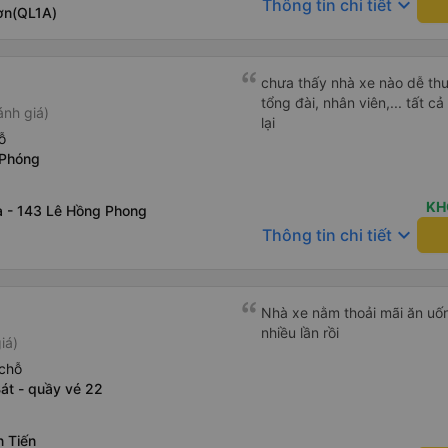
keyboard_arrow_down
Thông tin chi tiết
ơn(QL1A)
chưa thấy nhà xe nào dễ thư
tổng đài, nhân viên,... tất 
ánh giá)
lại
ỗ
 Phóng
KH
 - 143 Lê Hồng Phong
keyboard_arrow_down
Thông tin chi tiết
Nhà xe nằm thoải mãi ăn uốn
nhiều lần rồi
iá)
chỗ
át - quầy vé 22
n Tiến