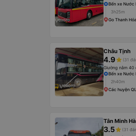
Bến xe Nước
3h25m
Go Thanh Hó
Châu Tịnh
4.9
star
(31 đá
Giường nằm 40 
Bến xe Nước
2h40m
Các huyện QL
Tân Minh Hà
3.5
star
(31 đá