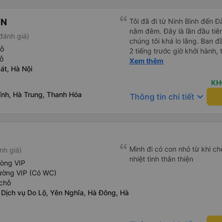
ƠN
Tôi đã đi từ Ninh Bình đến 
nằm đêm. Đây là lần đầu tiên
đánh giá)
chúng tôi khá lo lắng. Ban 
hỗ
2 tiếng trước giờ khởi hành,
ỗ
qua email. Chúng tôi đến đú
Xem thêm
át, Hà Nội
buýt không có ở đó. Chúng tô
được phản hồi nhanh chóng, 
KH
Họ cho chúng tôi biết xe bu
ĩnh, Hà Trung, Thanh Hóa
keyboard_arrow_down
Thông tin chi tiết
buýt đến, tài xế đã đến tận 
viên chăm sóc khách hàng c
buýt sạch sẽ và giường ngủ t
chu đáo vì biết chúng tôi là
thấy an toàn suốt cả chuyến 
Mình đi có con nhỏ từ khi che
nh giá)
hướng dẫn chúng tôi đến xe
nhiệt tình thân thiện
sạn. Tôi rất khuyên bạn nên
hòng VIP
ường VIP (Có WC)
chỗ
 Dịch vụ Do Lộ, Yên Nghĩa, Hà Đông, Hà