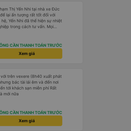
Phạm Thị Yến Nhi tại nhà xe Đức
ể lại ấn tượng rất tốt đối với
 hệ, Yến Nhi đã thể hiện sự nhiệt
ghiệp trong cách tư vấn. Mọi
rõ ràng, nhanh chóng, giúp
n chuyến xe phù hợp với nhu
ÔNG CẦN THANH TOÁN TRƯỚC
trong suốt quá trình đặt vé, từ
Xem giá
 tin đến nhắc nhở giờ xe chạy.
giúp khách hàng cảm thấy yên
 dụng dịch vụ của nhà xe Đức
 với trên vexere (8h40 xuất phát
p của Yến Nhi đã góp phần nâng
hưng bác tài lái êm và đến nơi
g, đồng thời tạo dựng hình ảnh
n tới khách sạn miễn phí Rất
ắt khách hàng. Đây thực sự là
và mới nữa
ợi trong lĩnh vực dịch vụ vận
ÔNG CẦN THANH TOÁN TRƯỚC
Xem giá