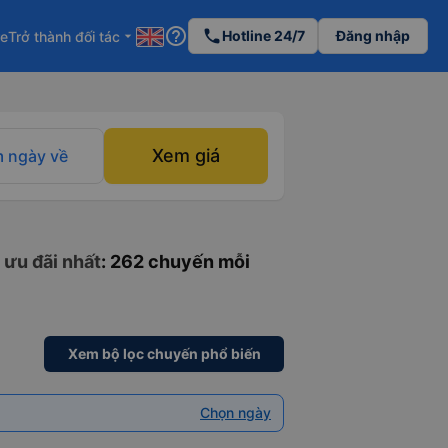
help_outline
phone
Hotline 24/7
Đăng nhập
re
Trở thành đối tác
arrow_drop_down
Xem giá
 ngày về
 ưu đãi nhất
: 262 chuyến mỗi
Xem bộ lọc chuyến phổ biến
Chọn ngày