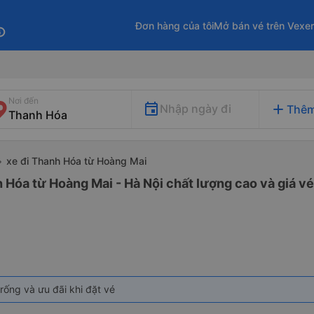
Đơn hàng của tôi
Mở bán vé trên Vexe
fo
Nơi đến
add
Nhập ngày đi
Thêm
xe đi Thanh Hóa từ Hoàng Mai
 Hóa từ Hoàng Mai - Hà Nội chất lượng cao và giá vé
rống và ưu đãi khi đặt vé