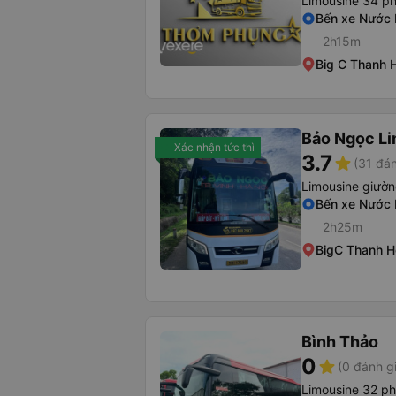
Limousine 34 p
Bến xe Nước
2h15m
Big C Thanh 
Bảo Ngọc L
Xác nhận tức thì
3.7
star
(31 đán
Limousine giườ
Bến xe Nước
2h25m
BigC Thanh H
Bình Thảo
0
star
(0 đánh g
Limousine 32 p