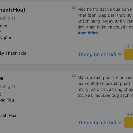
hanh Hóa)
Việc hỗ trợ đặt vé của bạn 
Phát (bến Giáp Bát) thực sự đ
ánh giá)
khách hàng. Ngay từ khi liên
hòng
tình, thân thiện và chuyên n
ỗ
thắc mắc đều được giải đáp 
Xem thêm
 Ngầm
khách hàng dễ dàng lựa chọ
cầu của mình. Không chỉ dừng lại ở việc cung cấp thông tin,
KH
Yến Nhi còn chủ động hỗ trợ 
Tây Thanh Hóa
keyboard_arrow_down
Thông tin chi tiết
việc giữ chỗ, xác nhận thông
Sự tận tâm và chu đáo này 
tâm và tin tưởng hơn khi sử
Phát. Thái độ làm việc nghiêm túc, trách nhiệm cùng phong
ne
Mặc dù xuất phát trễ hơn số
cách phục vụ chuyên nghiệ
mà xe 9h30 mới xuất phát) n
ánh giá)
cao chất lượng dịch vụ chun
như ý, có dịch vụ trung chuyể
tích cực cho nhà xe trong m
ỗ
tốt, xe Limousine cug sạch 
một tấm gương đáng khen ng
ồng Tàu
tải hành khách.
KH
hanh Hóa
keyboard_arrow_down
Thông tin chi tiết