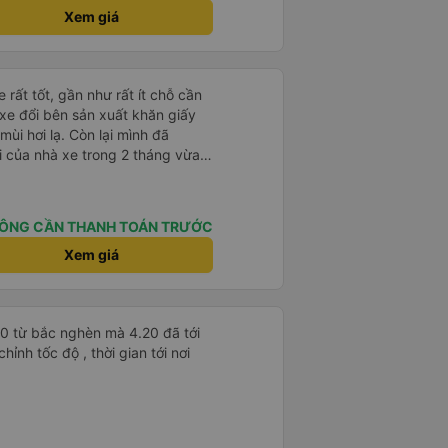
Xem giá
 rất tốt, gần như rất ít chỗ cần
 xe đổi bên sản xuất khăn giấy
mùi hơi lạ. Còn lại mình đã
i của nhà xe trong 2 tháng vừa
àng thân thiện, quy trình phục vụ
hóng, đã giải quyết điểm nghẽn
đã phân vùng từng xe
ÔNG CẦN THANH TOÁN TRƯỚC
Xem giá
30 từ bắc nghèn mà 4.20 đã tới
ỉnh tốc độ , thời gian tới nơi