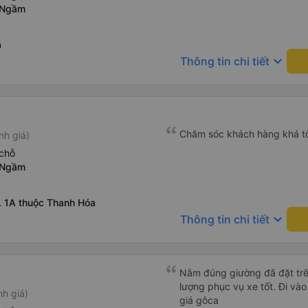
 Ngầm
a
keyboard_arrow_down
Thông tin chi tiết
Chăm sóc khách hàng khá t
nh giá)
chỗ
 Ngầm
 1A thuộc Thanh Hóa
keyboard_arrow_down
Thông tin chi tiết
Nằm đúng giường đã đặt trê
lượng phục vụ xe tốt. Đi vào
nh giá)
giá gôca