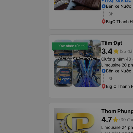
+1 loại xe khác
Bến xe Nước
3h
BigC Thanh H
Tâm Đạt
Xác nhận tức thì
3.4
star
(25 đá
Giường nằm 40 
Limousine 20 p
Bến xe Nước
3h
Big C Thanh 
Thơm Phụn
4.7
star
(30 đá
Limousine 24 p