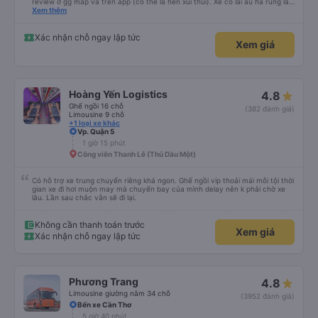
review ở gg map và trên app (có thể là hên xui thui). Xe có lái ẩu ha rung lắc
hay không thì cũng ko rõ tại mình say xe nên ngủ ko à
Xem thêm
Xác nhận chỗ ngay lập tức
Xem giá
Hoàng Yến Logistics
4.8
Ghế ngồi 16 chỗ
(382 đánh giá)
Limousine 9 chỗ
+1 loại xe khác
Vp. Quận 5
1 giờ 15 phút
Công viên Thanh Lễ (Thủ Dầu Một)
Có hỗ trợ xe trung chuyển riêng khá ngon. Ghế ngồi vip thoải mái mỗi tội thời
gian xe đi hơi muộn may mà chuyến bay của mình delay nên k phải chờ xe
lâu. Lần sau chắc vẫn sẽ đi lại.
Không cần thanh toán trước
Xem giá
Xác nhận chỗ ngay lập tức
Phương Trang
4.8
Limousine giường nằm 34 chỗ
(3952 đánh giá)
Bến xe Cần Thơ
5 giờ 40 phút