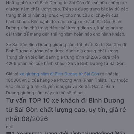
Những nhà xe đi Bình Dương từ Sài Gòn đều sở hữu những xe
giường nằm chất lượng cao. Trên xe được trang bị đầy đủ các
trang thiết bị hiện đại phục vụ cho nhu cầu di chuyển của
hành khách. Bên cạnh đó, các hãng xe khách Sài Gòn Bình
Dương luôn chú trọng đến chất lượng dịch vụ, không ngừng
cải thiện để mang đến trải nghiệm hoàn hảo cho hành khách.
Xe Sài Gòn Bình Dương giường nằm tốt nhất: Xe từ Sài Gòn đi
Bình Dương giường nằm được đánh giá chung chất lượng
Trung bình với điểm đánh giá trung bình từ 2.0/5 dựa trên
4266 phản hồi của hành khách Xe về Bình Dương từ Sài Gòn.
Giá vé
xe giường nằm đi Bình Dương từ Sài Gòn
rẻ nhất là
180000VND của hãng xe Phương Anh (Phan Thiết). Tùy thuộc
vào chương trình khuyến mãi, giá vé Xe Sài Gòn đi Bình
Dương giường nằm này có thể sẽ rẻ hơn.
Tư vấn TOP 10 xe khách đi Bình Dương
từ Sài Gòn chất lượng cao, uy tín, giá rẻ
nhất 08/2026
null
🚌 1. Xe Phương Trang khởi hành tại undefined (Bến