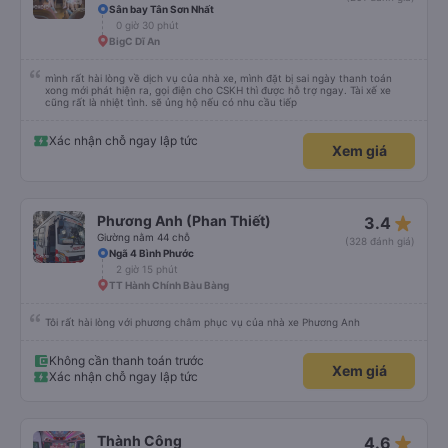
Sân bay Tân Sơn Nhất
0 giờ 30 phút
BigC Dĩ An
mình rất hài lòng về dịch vụ của nhà xe, mình đặt bị sai ngày thanh toán
xong mới phát hiện ra, gọi điện cho CSKH thì được hỗ trợ ngay. Tài xế xe
cũng rất là nhiệt tình. sẽ ủng hộ nếu có nhu cầu tiếp
Xác nhận chỗ ngay lập tức
Xem giá
star_rate
Phương Anh (Phan Thiết)
3.4
Giường nằm 44 chỗ
(328 đánh giá)
Ngã 4 Bình Phước
2 giờ 15 phút
TT Hành Chính Bàu Bàng
Tôi rất hài lòng với phương châm phục vụ của nhà xe Phương Anh
Không cần thanh toán trước
Xem giá
Xác nhận chỗ ngay lập tức
star_rate
Thành Công
4.6