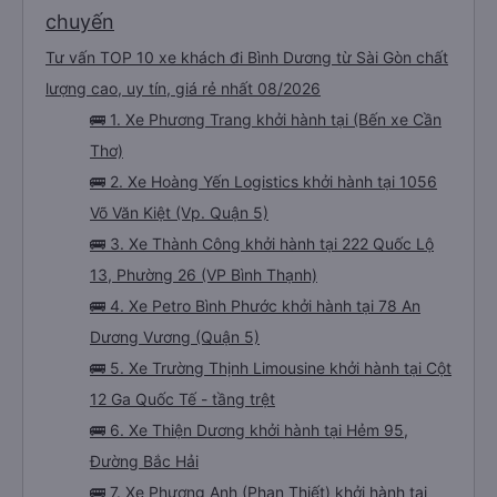
chuyến
Tư vấn TOP 10 xe khách đi Bình Dương từ Sài Gòn chất
lượng cao, uy tín, giá rẻ nhất 08/2026
🚌 1. Xe Phương Trang khởi hành tại (Bến xe Cần
Thơ)
🚌 2. Xe Hoàng Yến Logistics khởi hành tại 1056
Võ Văn Kiệt (Vp. Quận 5)
🚌 3. Xe Thành Công khởi hành tại 222 Quốc Lộ
13, Phường 26 (VP Bình Thạnh)
🚌 4. Xe Petro Bình Phước khởi hành tại 78 An
Dương Vương (Quận 5)
🚌 5. Xe Trường Thịnh Limousine khởi hành tại Cột
12 Ga Quốc Tế - tầng trệt
🚌 6. Xe Thiện Dương khởi hành tại Hẻm 95,
Đường Bắc Hải
🚌 7. Xe Phương Anh (Phan Thiết) khởi hành tại