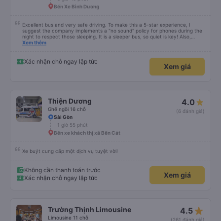
Bến Xe Bình Dương
Excellent bus and very safe driving. To make this a 5-star experience, I
suggest the company implements a "no sound" policy for phones during the
night to respect those sleeping. It is a sleeper bus, so quiet is key! Also,
please display the Wi-Fi password clearly inside the cabin for convenience. I
Xem thêm
would definitely ride with them again! -------------- ​ Xe chất lượng tốt và
tài xế lái xe rất an toàn. Để dịch vụ hoàn hảo hơn, tôi góp ý nhà xe nên có
quy định rõ ràng về việc giữ im lặng (tắt âm thanh điện thoại) vào ban đêm
Xác nhận chỗ ngay lập tức
Xem giá
để tránh làm phiền hành khách khác ngủ. Ngoài ra, nhà xe nên dán sẵn mật
khẩu Wi-Fi trong xe để hành khách dễ dàng sử dụng. Tôi vẫn sẽ tiếp tục ủng
hộ nhà xe trong tương lai!
Thiện Dương
4.0
Ghế ngồi 16 chỗ
(6 đánh giá)
Sài Gòn
1 giờ 55 phút
Bến xe khách thị xã Bến Cát
Xe buýt cung cấp một dịch vụ tuyệt vời!
Không cần thanh toán trước
Xem giá
Xác nhận chỗ ngay lập tức
star_rate
Trường Thịnh Limousine
4.5
Limousine 11 chỗ
(261 đánh giá)