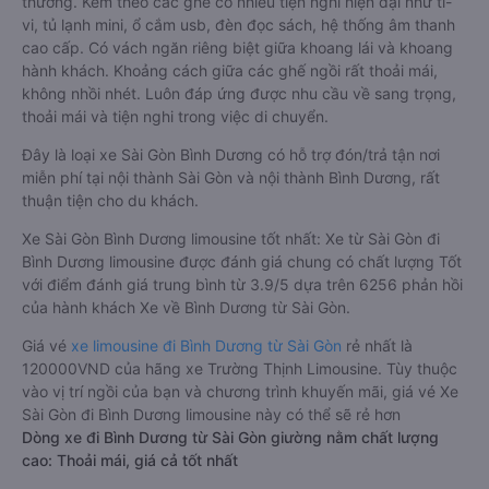
thường. Kèm theo các ghế có nhiều tiện nghi hiện đại như ti-
vi, tủ lạnh mini, ổ cắm usb, đèn đọc sách, hệ thống âm thanh
cao cấp. Có vách ngăn riêng biệt giữa khoang lái và khoang
hành khách. Khoảng cách giữa các ghế ngồi rất thoải mái,
không nhồi nhét. Luôn đáp ứng được nhu cầu về sang trọng,
thoải mái và tiện nghi trong việc di chuyển.
Đây là loại xe Sài Gòn Bình Dương có hỗ trợ đón/trả tận nơi
miễn phí tại nội thành Sài Gòn và nội thành Bình Dương, rất
thuận tiện cho du khách.
Xe Sài Gòn Bình Dương limousine tốt nhất: Xe từ Sài Gòn đi
Bình Dương limousine được đánh giá chung có chất lượng Tốt
với điểm đánh giá trung bình từ 3.9/5 dựa trên 6256 phản hồi
của hành khách Xe về Bình Dương từ Sài Gòn.
Giá vé
xe limousine đi Bình Dương từ Sài Gòn
rẻ nhất là
120000VND của hãng xe Trường Thịnh Limousine. Tùy thuộc
vào vị trí ngồi của bạn và chương trình khuyến mãi, giá vé Xe
Sài Gòn đi Bình Dương limousine này có thể sẽ rẻ hơn
Dòng xe đi Bình Dương từ Sài Gòn giường nằm chất lượng
cao: Thoải mái, giá cả tốt nhất