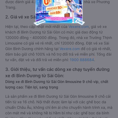
được đánh giá 4.8/5 bởi 3939 hành khách là nhà xe Phương
Trang.
2. Giá vé xe Sài Gòn Bình Dương
Hiện tại, theo cập nhật mới nhất của
Vexere.com
, giá vé xe
khách đi Bình Dương từ Sài Gòn có mức giá dao động từ
120000 đồng - 400000 đồng. Trong đó, nhà xe Trường Thịnh
Limousine có giá vé rẻ nhất, chỉ 120000 đồng. Đặt vé xe Sài
Gòn Bình Dương chính hãng tại
Vexere.com
để có giá rẻ nhất,
đảm bảo giữ chỗ 100% và hỗ trợ đổi trả vé miễn phí. Tổng đài
tư vấn, đặt vé và đổi trả vé miễn phí:
1900 888684
.
3. Giới thiệu, tư vấn các dòng xe chạy tuyến đường
xe đi Bình Dương từ Sài Gòn:
Dòng xe đi Bình Dương từ Sài Gòn limousine 9 chỗ vip, chất
lượng cao: Tiện lợi, sang trọng
Là sản phẩm xe đi Bình Dương từ Sài Gòn limousine 9 chỗ cải
tiến từ xe 16 chỗ. Nội thất được làm lại với các ghế bọc da
chuẩn Châu Âu, không chỉ êm ái cho chuyến hành trình xa, mà
còn mát mẻ và không hề bị hầm bí như các ghế bọc da bình