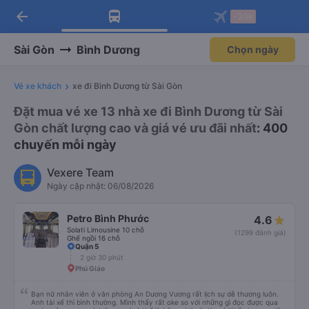
arrow_back
Tải app Vexere ngay!
Tải app Vexere
-30k
Mở app
Mở app
Nhận ưu đãi thành viên độc
-30k/ghế khi đặt vé máy bay qua
quyền
app
Sài Gòn
Bình Dương
Chọn ngày
Vé xe khách
xe đi Bình Dương từ Sài Gòn
Đặt mua vé xe 13 nhà xe đi Bình Dương từ Sài
Gòn chất lượng cao và giá vé ưu đãi nhất
: 400
chuyến mỗi ngày
Vexere Team
Ngày cập nhật: 06/08/2026
Petro Bình Phước
4.6
Solati Limousine 10 chỗ
(1299 đánh giá)
Ghế ngồi 16 chỗ
Quận 5
2 giờ 30 phút
Phú Giáo
Bạn nữ nhân viên ở văn phòng An Dương Vương rất lịch sự dễ thương luôn.
Anh tài xế thì bình thường. Mình thấy rất oke so với những gì đọc được qua