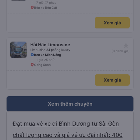
7 giờ 47 phút
Bến xe Bến Cát
Xem giá
star_rate
Hải Hân Limousine
Limousine 34 phòng luxury
(0 đánh giá)
Bến xe Miền Đông
1 giờ 25 phút
Cổng Xanh
Xem giá
Xem thêm chuyến
Đặt mua vé xe đi Bình Dương từ Sài Gòn
chất lượng cao và giá vé ưu đãi nhất: 400