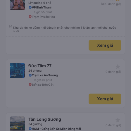
Limousine 9 chỗ
(399 đánh giá)
VP Bình Thạnh
1 giờ 55 phút
Trạm Phước Hòa
Khá ok lên xe đúng h đi đúng h phát cho mỗi ng 1 khăn lạnh với chai nước
suôi
Xem giá
star_rate
Đức Tâm 77
24 phòng
(0 đánh giá)
Trạm xe An Sương
9 giờ 40 phút
Bến xe Bến Cát
Xem giá
star_rate
Tân Long Sương
34 giường
(0 đánh giá)
HCM - Cổng Bến Xe Miền Đông Mới