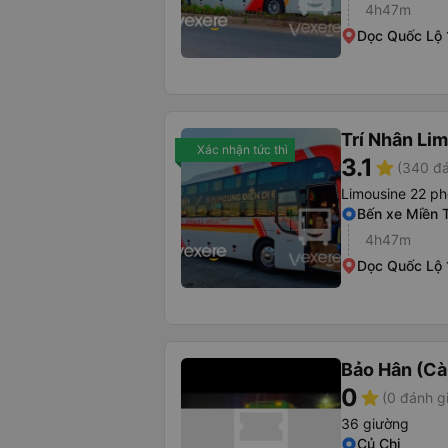
4h47m
Dọc Quốc Lộ 
Trí Nhân Li
Xác nhận tức thì
3.1
star
(340 đá
Limousine 22 p
Bến xe Miền 
4h47m
Dọc Quốc Lộ 
Bảo Hân (Cà
0
star
(0 đánh g
36 giường
Củ Chi