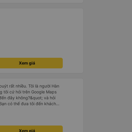
Xem giá
uýt rất nhiều. Tôi là người Hàn
g tôi cứ hỏi trên Google Maps
đến đây không?&quot; và hỏi
Bạn có thể đưa tôi đến khách
uot; Nhưng tài xế đã quan tâm.
 lúc 2h30 sáng và được thông
 tôi ngủ thêm, đợi ở trạm xăng
khách sạn bằng xe limousine vào
Xem giá