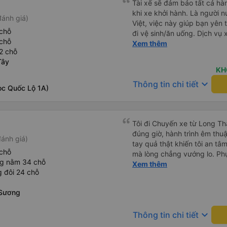
Tài xế sẽ đảm bảo tất cả hà
khi xe khởi hành. Là người n
đánh giá)
Việt, việc này giúp bạn yên t
chỗ
đi vệ sinh/ăn uống. Dịch vụ
chỗ
cũng là một điểm cộng, đưa
Xem thêm
2 chỗ
PHÍ! Giúp bạn không phải tỉ
Tây
vẫn còn mơ màng và loay hoa
KH
keyboard_arrow_down
Thông tin chi tiết
ọc Quốc Lộ 1A)
Tôi đi Chuyến xe từ Long Th
đúng giờ, hành trình êm thuậ
ánh giá)
tay quả thật khiến tôi an tâm, mãn ý. Đường xa muôn dặm
chỗ
mà lòng chẳng vướng lo. Ph
ng nằm 34 chỗ
cẩn, hiếm thấy giữa thời buổi
Xem thêm
 đôi 24 chỗ
Xin gửi lời tán dương chân 
hưng thịnh, vạn lộ bình an.”
 Sương
keyboard_arrow_down
Thông tin chi tiết