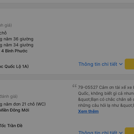
nh giá)
chỗ
ng nằm 36 giường
ng nằm 34 giường
ã 4 Bình Phước
keyboard_arrow_down
Thông tin chi tiết
ọc Quốc Lộ 1A)
79-05527 Cảm ơn tài xế xe b
Quốc, không biết gì cả nhưn
đánh giá)
&quot;Bạn có chắc chắn sẽ 
ng nằm đơn 21 chỗ (WC)
những câu hỏi lạ như &quot;
Miền Đông Mới
sạn của chúng tôi không?&q
Xem thêm
của mọi thứ. Vốn dĩ tôi đến
báo lúc đó nhưng tài xế bảo
Tốc Trần Đề
và thậm chí còn đón tôi tại 
keyboard_arrow_down
Thông tin chi tiết