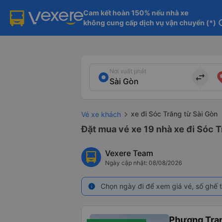
Cam kết hoàn 150% nếu nhà xe

không cung cấp dịch vụ vận chuyển (*)
in
Nơi xuất phát
import_export
xe đi Sóc Trăng từ Sài Gòn
Vé xe khách
Đặt mua vé xe 19 nhà xe đi Sóc T
Vexere Team
Ngày cập nhật: 08/08/2026
Chọn ngày đi để xem giá vé, số ghế t
info
Phương Tra