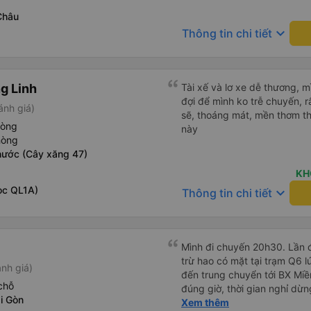
Châu
keyboard_arrow_down
Thông tin chi tiết
g Linh
Tài xế và lơ xe dễ thương, 
đợi để mình ko trễ chuyến, r
ánh giá)
sẽ, thoáng mát, mền thơm th
hòng
này
hòng
hước (Cây xăng 47)
KH
ọc QL1A)
keyboard_arrow_down
Thông tin chi tiết
Mình đi chuyến 20h30. Lần đ
trừ hao có mặt tại trạm Q6 
nh giá)
đến trung chuyển tới BX Miền
chỗ
đúng giờ, thời gian nghỉ dừ
i Gòn
Đến trạm Giá Rai thì có xe t
Xem thêm