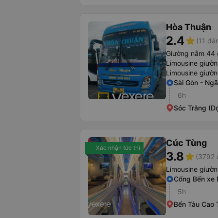
Hòa Thuận
2.4
star
(11 đá
Giường nằm 44 
Limousine giườ
Limousine giườ
Sài Gòn - Ng
6h
Sóc Trăng (D
Cúc Tùng
Xác nhận tức thì
3.8
star
(3792 
Limousine giườ
Cổng Bến xe 
5h
Bến Tàu Cao 