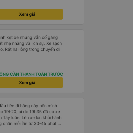
Xem giá
mình kẹt xe nhưng vẫn cố gắng
ất nhẹ nhàng và lịch sự. Xe sạch
o. Rất hài lòng trong chuyến đi
ÔNG CẦN THANH TOÁN TRƯỚC
Xem giá
ầu tiên đi hãng này nên mình
lúc 19h20, ai dè 19h35 đã có xe
 Tây luôn. Lên xe lớn khởi hành
ng chân mỗi lần từ 30-45 phút.
rung chuyển chờ sẵn chở đến nơi.