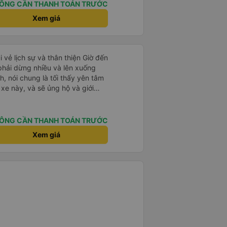
 xe dừng lại lúc nửa đêm ở Cần
ÔNG CẦN THANH TOÁN TRƯỚC
ăn. Khi đến điểm dừng, họ đánh
Xem giá
ảo chúng tôi đã sẵn sàng. Nhìn
 tốt. Mỗi giường đều có gối và
lớn và 1 trẻ em nằm thoải mái.
i vẻ lịch sự và thân thiện Giờ đến
 phải dừng nhiều và lên xuống
, nói chung là tối thấy yên tâm
xe này, và sẽ ủng hộ và giới
g dịch vụ của nhà xe này
ÔNG CẦN THANH TOÁN TRƯỚC
Xem giá