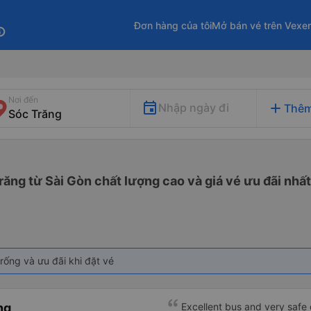
Đơn hàng của tôi
Mở bán vé trên Vexe
fo
Nơi đến
add
Nhập ngày đi
Thêm
răng từ Sài Gòn chất lượng cao và giá vé ưu đãi nhất
rống và ưu đãi khi đặt vé
ng
Excellent bus and very safe 