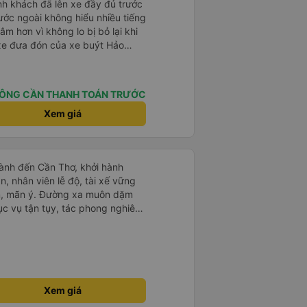
nh khách đã lên xe đầy đủ trước
ước ngoài không hiểu nhiều tiếng
âm hơn vì không lo bị bỏ lại khi
 xe đưa đón của xe buýt Hảo
 bạn từ bến xe đến chỗ ở MIỄN
nh giấc giữa chừng chuyến đi,
y tìm taxi về khách sạn.
ÔNG CẦN THANH TOÁN TRƯỚC
Xem giá
ành đến Cần Thơ, khởi hành
n, nhân viên lễ độ, tài xế vững
ục vụ tận tụy, tác phong nghiêm
 kim tiền vội vã. Xã hội loạn đạo.
thành, kính chúc nhà xe ngày một
Xem giá