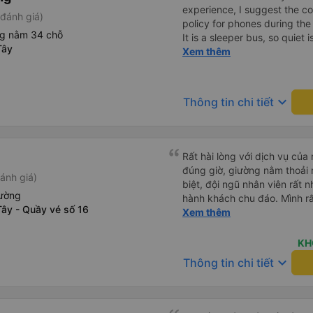
experience, I suggest the 
đánh giá)
policy for phones during the
ng nằm 34 chỗ
It is a sleeper bus, so quiet 
Tây
Wi-Fi password clearly insid
Xem thêm
would definitely ride with them again! --------
lượng tốt và tài xế lái xe rấ
hơn, tôi góp ý nhà xe nên có
keyboard_arrow_down
Thông tin chi tiết
lặng (tắt âm thanh điện tho
phiền hành khách khác ngủ.
mật khẩu Wi-Fi trong xe để
Tôi vẫn sẽ tiếp tục ủng hộ nh
Rất hài lòng với dịch vụ củ
đúng giờ, giường nằm thoải 
ánh giá)
biệt, đội ngũ nhân viên rất nh
iường
hành khách chu đáo. Mình rấ
Tây - Quầy vé số 16
viên trung chuyển ở Mỹ Luôn
Xem thêm
trả đúng nơi, hỗ trợ hành lý 
Nhân viên tại nhà xe Mỹ Luôn
KH
hướng dẫn rõ ràng và tạo cả
keyboard_arrow_down
Thông tin chi tiết
chuyển. Chắc chắn sẽ tiếp 
trong những chuyến đi sắp t
nhân viên đã mang đến một c