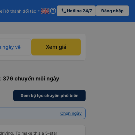
help_outline
phone
Hotline 24/7
Đăng nhập
re
Trở thành đối tác
arrow_drop_down
Xem giá
 ngày về
: 376 chuyến mỗi ngày
Xem bộ lọc chuyến phổ biến
Chọn ngày
driving. To make this a 5-star