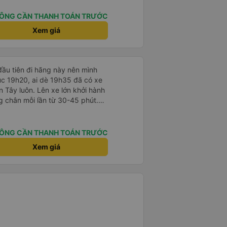
 khách dọc đường nên xe thoải
ÔNG CẦN THANH TOÁN TRƯỚC
Xem giá
ầu tiên đi hãng này nên mình
lúc 19h20, ai dè 19h35 đã có xe
 Tây luôn. Lên xe lớn khởi hành
ng chân mỗi lần từ 30-45 phút.
rung chuyển chờ sẵn chở đến nơi.
 khách dọc đường nên xe thoải
ÔNG CẦN THANH TOÁN TRƯỚC
Xem giá