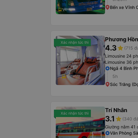
Bến xe Vĩnh 
Phương Hồn
Xác nhận tức thì
4.3
star
(715 đ
Limousine 24 p
Limousine 36 p
Ngã 4 Bình P
5h
Sóc Trăng (D
Trí Nhân
Xác nhận tức thì
3.1
star
(340 đá
Giường nằm 41 
Văn Phòng Sà