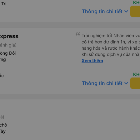
uống. Tôi rất ngạc nhiên khi
KH
Trị
Thơ và mọi người xuống xe 
keyboard_arrow_down
Thông tin chi tiết
thức chúng tôi dậy và đảm b
chung, đó là một trải nghiệm
chăn, và đủ chỗ cho 1 người 
Express
Trải nghiệm tốt Nhân viên vu
có trễ hơn dự định 1h, vì xe
ánh giá)
hàng hóa và rước hành khách
hòng Đôi
khi sử dụng dịch vụ của nhà 
ơng
thiệu cho người thân sử dụn
Xem thêm
KH
ắc
keyboard_arrow_down
Thông tin chi tiết
iá)
chỗ
Tây