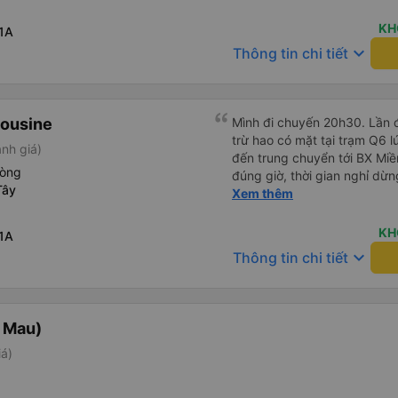
Chuyến đi này không có đón
mái.
KH
1A
keyboard_arrow_down
Thông tin chi tiết
mousine
Mình đi chuyến 20h30. Lần đ
trừ hao có mặt tại trạm Q6 
nh giá)
đến trung chuyển tới BX Miền
hòng
đúng giờ, thời gian nghỉ dừ
Tây
Đến trạm Giá Rai thì có xe t
Xem thêm
Chuyến đi này không có đón
mái.
KH
1A
keyboard_arrow_down
Thông tin chi tiết
 Mau)
iá)