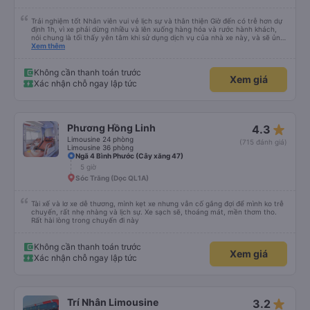
Trải nghiệm tốt Nhân viên vui vẻ lịch sự và thân thiện Giờ đến có trễ hơn dự
định 1h, vì xe phải dừng nhiều và lên xuống hàng hóa và rước hành khách,
nói chung là tối thấy yên tâm khi sử dụng dịch vụ của nhà xe này, và sẽ ủng
hộ và giới thiệu cho người thân sử dụng dịch vụ của nhà xe này
Xem thêm
Không cần thanh toán trước
Xem giá
Xác nhận chỗ ngay lập tức
star_rate
Phương Hồng Linh
4.3
Limousine 24 phòng
(715 đánh giá)
Limousine 36 phòng
Ngã 4 Bình Phước (Cây xăng 47)
5 giờ
Sóc Trăng (Dọc QL1A)
Tài xế và lơ xe dễ thương, mình kẹt xe nhưng vẫn cố gắng đợi để mình ko trễ
chuyến, rất nhẹ nhàng và lịch sự. Xe sạch sẽ, thoáng mát, mền thơm tho.
Rất hài lòng trong chuyến đi này
Không cần thanh toán trước
Xem giá
Xác nhận chỗ ngay lập tức
star_rate
Trí Nhân Limousine
3.2