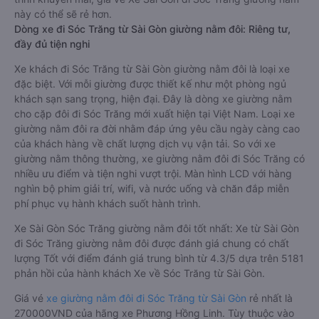
này có thể sẽ rẻ hơn.
Dòng xe đi Sóc Trăng từ Sài Gòn giường nằm đôi: Riêng tư,
đầy đủ tiện nghi
Xe khách đi Sóc Trăng từ Sài Gòn giường nằm đôi là loại xe
đặc biệt. Với mỗi giường được thiết kế như một phòng ngủ
khách sạn sang trọng, hiện đại. Đây là dòng xe giường nằm
cho cặp đôi đi Sóc Trăng mới xuất hiện tại Việt Nam. Loại xe
giường nằm đôi ra đời nhằm đáp ứng yêu cầu ngày càng cao
của khách hàng về chất lượng dịch vụ vận tải. So với xe
giường nằm thông thường, xe giường nằm đôi đi Sóc Trăng có
nhiều ưu điểm và tiện nghi vượt trội. Màn hình LCD với hàng
nghìn bộ phim giải trí, wifi, và nước uống và chăn đắp miễn
phí phục vụ hành khách suốt hành trình.
Xe Sài Gòn Sóc Trăng giường nằm đôi tốt nhất: Xe từ Sài Gòn
đi Sóc Trăng giường nằm đôi được đánh giá chung có chất
lượng Tốt với điểm đánh giá trung bình từ 4.3/5 dựa trên 5181
phản hồi của hành khách Xe về Sóc Trăng từ Sài Gòn.
Giá vé
xe giường nằm đôi đi Sóc Trăng từ Sài Gòn
rẻ nhất là
270000VND của hãng xe Phương Hồng Linh. Tùy thuộc vào