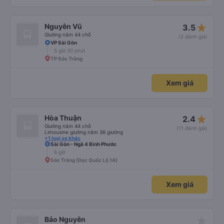
star_rate
Nguyên Vũ
3.5
Giường nằm 44 chỗ
(2 đánh giá)
VP Sài Gòn
5 giờ 30 phút
TP Sóc Trăng
Xem giá
star_rate
Hòa Thuận
2.4
Giường nằm 44 chỗ
(11 đánh giá)
Limousine giường nằm 36 giường
+1 loại xe khác
Sài Gòn - Ngã 4 Bình Phước
6 giờ
Sóc Trăng (Dọc Quốc Lộ 1A)
Xem giá
star_rate
Bảo Nguyên