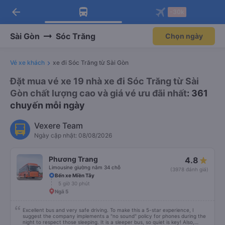
arrow_back
Tải app Vexere ngay!
Tải app Vexere
-30k
Mở app
Mở app
Nhận ưu đãi thành viên độc
-30k/ghế khi đặt vé máy bay qua
quyền
app
Sài Gòn
Sóc Trăng
Chọn ngày
Vé xe khách
xe đi Sóc Trăng từ Sài Gòn
Đặt mua vé xe 19 nhà xe đi Sóc Trăng từ Sài
Gòn chất lượng cao và giá vé ưu đãi nhất
: 361
chuyến mỗi ngày
Vexere Team
Ngày cập nhật: 08/08/2026
Phương Trang
4.8
Limousine giường nằm 34 chỗ
(3978 đánh giá)
Bến xe Miền Tây
5 giờ 30 phút
Ngã 5
Excellent bus and very safe driving. To make this a 5-star experience, I
suggest the company implements a "no sound" policy for phones during the
night to respect those sleeping. It is a sleeper bus, so quiet is key! Also,