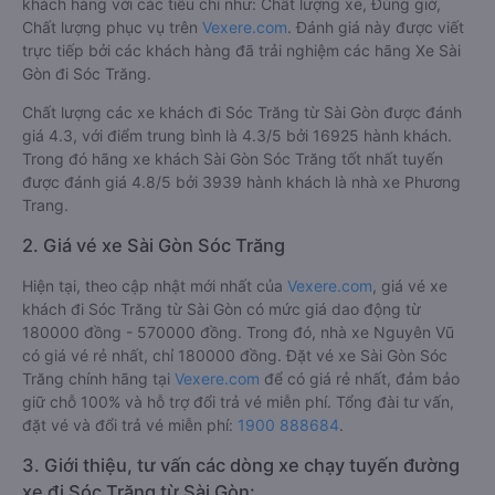
khách hàng với các tiêu chí như: Chất lượng xe, Đúng giờ,
Chất lượng phục vụ trên
Vexere.com
. Đánh giá này được viết
trực tiếp bởi các khách hàng đã trải nghiệm các hãng Xe Sài
Gòn đi Sóc Trăng.
Chất lượng các xe khách đi Sóc Trăng từ Sài Gòn được đánh
giá 4.3, với điểm trung bình là 4.3/5 bởi 16925 hành khách.
Trong đó hãng xe khách Sài Gòn Sóc Trăng tốt nhất tuyến
được đánh giá 4.8/5 bởi 3939 hành khách là nhà xe Phương
Trang.
2. Giá vé xe Sài Gòn Sóc Trăng
Hiện tại, theo cập nhật mới nhất của
Vexere.com
, giá vé xe
khách đi Sóc Trăng từ Sài Gòn có mức giá dao động từ
180000 đồng - 570000 đồng. Trong đó, nhà xe Nguyên Vũ
có giá vé rẻ nhất, chỉ 180000 đồng. Đặt vé xe Sài Gòn Sóc
Trăng chính hãng tại
Vexere.com
để có giá rẻ nhất, đảm bảo
giữ chỗ 100% và hỗ trợ đổi trả vé miễn phí. Tổng đài tư vấn,
đặt vé và đổi trả vé miễn phí:
1900 888684
.
3. Giới thiệu, tư vấn các dòng xe chạy tuyến đường
xe đi Sóc Trăng từ Sài Gòn: