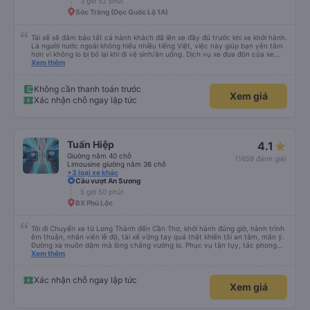
3 giờ 52 phút
Sóc Trăng (Dọc Quốc Lộ 1A)
Tài xế sẽ đảm bảo tất cả hành khách đã lên xe đầy đủ trước khi xe khởi hành.
Là người nước ngoài không hiểu nhiều tiếng Việt, việc này giúp bạn yên tâm
hơn vì không lo bị bỏ lại khi đi vệ sinh/ăn uống. Dịch vụ xe đưa đón của xe
buýt Hảo cũng là một điểm cộng, đưa bạn từ bến xe đến chỗ ở MIỄN PHÍ!
Xem thêm
Giúp bạn không phải tỉnh giấc giữa chừng chuyến đi, vẫn còn mơ màng và
loay hoay tìm taxi về khách sạn.
Không cần thanh toán trước
Xem giá
Xác nhận chỗ ngay lập tức
Tuấn Hiệp
4.1
Giường nằm 40 chỗ
(1659 đánh giá)
Limousine giường nằm 36 chỗ
+3 loại xe khác
Cầu vượt An Sương
5 giờ 50 phút
BX Phú Lộc
Tôi đi Chuyến xe từ Long Thành đến Cần Thơ, khởi hành đúng giờ, hành trình
êm thuận, nhân viên lễ độ, tài xế vững tay quả thật khiến tôi an tâm, mãn ý.
Đường xa muôn dặm mà lòng chẳng vướng lo. Phục vụ tận tụy, tác phong
nghiêm cẩn, hiếm thấy giữa thời buổi kim tiền vội vã. Xã hội loạn đạo. Xin gửi
Xem thêm
lời tán dương chân thành, kính chúc nhà xe ngày một hưng thịnh, vạn lộ bình
an.”
Xác nhận chỗ ngay lập tức
Xem giá