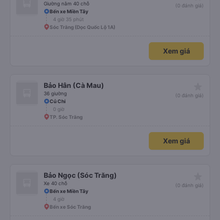
Giường nằm 40 chỗ
(0 đánh giá)
Bến xe Miền Tây
4 giờ 35 phút
Sóc Trăng (Dọc Quốc Lộ 1A)
Xem giá
star_rate
Bảo Hân (Cà Mau)
36 giường
(0 đánh giá)
Củ Chi
0 giờ
TP. Sóc Trăng
Xem giá
star_rate
Bảo Ngọc (Sóc Trăng)
Xe 40 chỗ
(0 đánh giá)
Bến xe Miền Tây
4 giờ
Bến xe Sóc Trăng