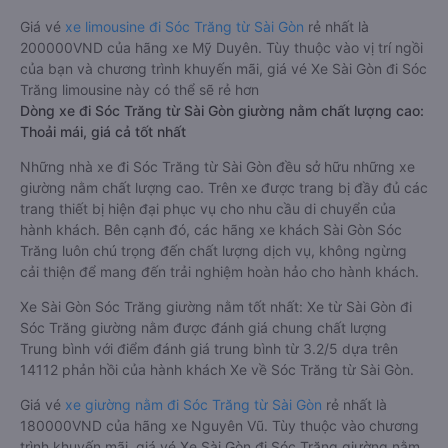
Giá vé
xe limousine đi Sóc Trăng từ Sài Gòn
rẻ nhất là
200000VND của hãng xe Mỹ Duyên. Tùy thuộc vào vị trí ngồi
của bạn và chương trình khuyến mãi, giá vé Xe Sài Gòn đi Sóc
Trăng limousine này có thể sẽ rẻ hơn
Dòng xe đi Sóc Trăng từ Sài Gòn giường nằm chất lượng cao:
Thoải mái, giá cả tốt nhất
Những nhà xe đi Sóc Trăng từ Sài Gòn đều sở hữu những xe
giường nằm chất lượng cao. Trên xe được trang bị đầy đủ các
trang thiết bị hiện đại phục vụ cho nhu cầu di chuyển của
hành khách. Bên cạnh đó, các hãng xe khách Sài Gòn Sóc
Trăng luôn chú trọng đến chất lượng dịch vụ, không ngừng
cải thiện để mang đến trải nghiệm hoàn hảo cho hành khách.
Xe Sài Gòn Sóc Trăng giường nằm tốt nhất: Xe từ Sài Gòn đi
Sóc Trăng giường nằm được đánh giá chung chất lượng
Trung bình với điểm đánh giá trung bình từ 3.2/5 dựa trên
14112 phản hồi của hành khách Xe về Sóc Trăng từ Sài Gòn.
Giá vé
xe giường nằm đi Sóc Trăng từ Sài Gòn
rẻ nhất là
180000VND của hãng xe Nguyên Vũ. Tùy thuộc vào chương
trình khuyến mãi, giá vé Xe Sài Gòn đi Sóc Trăng giường nằm