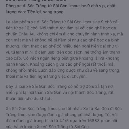
Dòng xe đi Sóc Trăng từ Sài Gòn limousine 9 chỗ vip, chất
lượng cao: Tiện lợi, sang trọng
Là sản phẩm xe đi Sóc Trăng từ Sài Gòn limousine 9 chỗ cải
tiến từ xe 16 chỗ. Nội thất được làm lại với các ghế bọc da
chuẩn Châu Âu, không chỉ êm ái cho chuyến hành trình xa, mà
còn mát mẻ và không hề bị hầm bí như các ghế bọc da bình
thường. Kèm theo các ghế có nhiều tiện nghi hiện đại như ti-
vi, tủ lạnh mini, ổ cắm usb, đèn đọc sách, hệ thống âm thanh
cao cấp. Có vách ngăn riêng biệt giữa khoang lái và khoang
hành khách. Khoảng cách giữa các ghế ngồi rất thoải mái,
không nhồi nhét. Luôn đáp ứng được nhu cầu về sang trọng,
thoải mái và tiện nghi trong việc di chuyển.
Đây là loại xe Sài Gòn Sóc Trăng có hỗ trợ đón/trả tận nơi
miễn phí tại nội thành Sài Gòn và nội thành Sóc Trăng, rất
thuận tiện cho du khách.
Xe Sài Gòn Sóc Trăng limousine tốt nhất: Xe từ Sài Gòn đi Sóc
Trăng limousine được đánh giá chung có chất lượng Tốt với
điểm đánh giá trung bình từ 4.1/5 dựa trên 16883 phản hồi
của hành khách Xe về Sóc Trăng từ Sài Gòn.