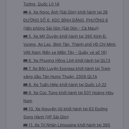
Tường, Quốc Lộ 1A
🚌 4. Xe Ngọc Ánh (Sài Gòn) khởi hành tại 28
ĐƯỜNG SỐ 6, KDC BÌNH ĐĂNG, PHƯỜNG 6
(Văn phòng Sài Gòn (Sài Gòn - Cà Mau))
🚌 5. Xe Mỹ Duyên khởi hành tại 395 Kinh Đ.
Vương, An Lạc, Bình Tân, Thành phố Hồ Chí Minh,
Việt Nam (Bến xe Miền Tây - Quầy vé số 16)
🚌 6. Xe Phương Hồng Linh khởi hành tại QL13
🚌 7. Xe Bốn Luyện Express khởi hành tại Trạm
xăng dầu Tân Hưng Thuận, 2309 QL1A
🚌 8. Xe Tuấn Hiệp khởi hành tại Quốc Lộ 22
🚌 9. Xe Cúc Tùng khởi hành tại 501 Hoàng Hữu
Nam
🚌 10. Xe Nguyên Vũ khởi hành tại 63 Đường
Song Hành (VP Sài Gòn)
🚌 11. Xe Trí Nhân Limousine khởi hành tại 395