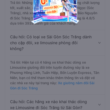
Trả lời: Những hãng xe đi Sài Gòn Sóc Trăng chất lượng
tốt, xuất sắc, cao cấp nhất là nhà xe Bảo Ngọc (Sóc
Trăng), nhà xe Bảo Hân (Cà Mau), nhà xe Bảo Nguyên
đi Sóc Trăng từ Sài Gòn với điểm chất lượng là 4.8/5
dựa trên 3939 đánh giá của khách hàng).
Câu hỏi: Có loại xe Sài Gòn Sóc Trăng dành
cho cặp đôi, xe limousine phòng đôi
không?
Trả lời: Hiện tại có 4 hãng xe khai thác dòng xe
Limousine giường đôi trên tuyến đường này là xe
Phương Hồng Linh, Tuấn Hiệp, Bốn Luyện Express, Tân
Niên, bạn có thể tham khảo thêm thông tin và đặt vé
các nhà xe này tại trang này:
Xe giường nằm đôi Sài
Gòn đi Sóc Trăng
Câu hỏi: Các hãng xe nào khai thác dòng
xe Limousine đi Sóc Trăng từ Sài Gòn?