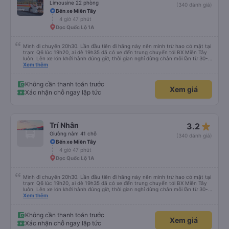
Limousine 22 phòng
(340 đánh giá)
Bến xe Miền Tây
4 giờ 47 phút
Dọc Quốc Lộ 1A
Mình đi chuyến 20h30. Lần đầu tiên đi hãng này nên mình trừ hao có mặt tại
trạm Q6 lúc 19h20, ai dè 19h35 đã có xe đến trung chuyển tới BX Miền Tây
luôn. Lên xe lớn khởi hành đúng giờ, thời gian nghỉ dừng chân mỗi lần từ 30-
45 phút. Đến trạm Giá Rai thì có xe trung chuyển chờ sẵn chở đến nơi.
Xem thêm
Chuyến đi này không có đón khách dọc đường nên xe thoải mái.
Không cần thanh toán trước
Xem giá
Xác nhận chỗ ngay lập tức
star_rate
Trí Nhân
3.2
Giường nằm 41 chỗ
(340 đánh giá)
Bến xe Miền Tây
4 giờ 47 phút
Dọc Quốc Lộ 1A
Mình đi chuyến 20h30. Lần đầu tiên đi hãng này nên mình trừ hao có mặt tại
trạm Q6 lúc 19h20, ai dè 19h35 đã có xe đến trung chuyển tới BX Miền Tây
luôn. Lên xe lớn khởi hành đúng giờ, thời gian nghỉ dừng chân mỗi lần từ 30-
45 phút. Đến trạm Giá Rai thì có xe trung chuyển chờ sẵn chở đến nơi.
Xem thêm
Chuyến đi này không có đón khách dọc đường nên xe thoải mái.
Không cần thanh toán trước
Xem giá
Xác nhận chỗ ngay lập tức