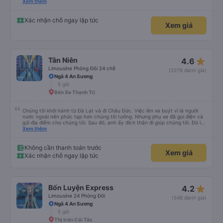
ơn, tôi và gia đình sẽ tiếp tục ủng hộ nhà xe mình trong những chuyến đi sắp
Xem thêm
tới. Mong nhà xe Ngoc Ánh hãy tiếp tục phát huy tốt về những gì đang phát
triển ở hiện tại, đặc biệt là cách phục vụ của nhân viên. Trân trọng!
Xác nhận chỗ ngay lập tức
Xem giá
star_rate
Tân Niên
4.6
Limousine Phòng Đôi 24 chỗ
(2278 đánh giá)
Ngã 4 An Sương
5 giờ
Bến Xe Thạnh Trị
Chúng tôi khởi hành từ Đà Lạt và đi Châu Đức. Việc lên xe buýt vì là người
nước ngoài nên phức tạp hơn chúng tôi tưởng. Nhưng phụ xe đã gọi điện và
gửi địa điểm cho chúng tôi. Sau đó, anh ấy đích thân đi giúp chúng tôi. Đó là
lần đầu tiên đi xe giường nằm với hai đứa trẻ nhỏ khá thú vị. Chúng tôi không
Xem thêm
chắc chắn khi nào xe sẽ dừng lại để nghỉ hoặc ăn uống. Tôi rất ngạc nhiên
khi xe dừng lại lúc nửa đêm ở Cần Thơ và mọi người xuống xe ăn. Khi đến
điểm dừng, họ đánh thức chúng tôi dậy và đảm bảo chúng tôi đã sẵn sàng.
Không cần thanh toán trước
Xem giá
Nhìn chung, đó là một trải nghiệm tốt. Mỗi giường đều có gối và chăn, và đủ
Xác nhận chỗ ngay lập tức
chỗ cho 1 người lớn và 1 trẻ em nằm thoải mái.
star_rate
Bốn Luyện Express
4.2
Limousine 24 Phòng Đôi
(548 đánh giá)
Ngã 4 An Sương
5 giờ
Thị trấn Cái Tắc