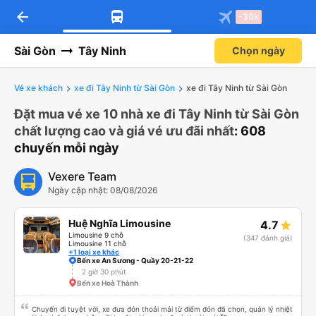
arrow_back
-30k
Sài Gòn
Tây Ninh
Chọn ngày
Vé xe khách
xe đi Tây Ninh từ Sài Gòn
xe đi Tây Ninh từ Sài Gòn
Đặt mua vé xe 10 nhà xe đi Tây Ninh từ Sài Gòn
chất lượng cao và giá vé ưu đãi nhất
: 608
chuyến mỗi ngày
Vexere Team
Ngày cập nhật: 08/08/2026
Huệ Nghĩa Limousine
4.7
Limousine 9 chỗ
(347 đánh giá)
Limousine 11 chỗ
+1 loại xe khác
Bến xe An Sương - Quầy 20-21-22
2 giờ 30 phút
Bến xe Hoà Thành
Chuyến đi tuyệt vời, xe đưa đón thoải mái từ điểm đón đã chọn, quản lý nhiệt