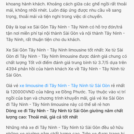
khoang hành khách. Khoảng cách giữa các ghế ngồi rất thoải
mái, không nhồi nhét. Luôn đáp ứng được nhu cầu về sang
trọng, thoải mái và tiện nghi trong việc di chuyển.
Đây là loại xe Sài Gòn Tây Ninh - Tây Ninh có hỗ trợ đón/trả
tận nơi miễn phí tại nội thành Sài Gòn và nội thành Tây Ninh -
Tây Ninh, rất thuận tiện cho du khách.
Xe Sài Gòn Tây Ninh - Tây Ninh limousine tốt nhất: Xe từ Sài
Gòn đi Tây Ninh - Tây Ninh limousine được đánh giá chung có
chất lượng Tốt với điểm đánh giá trung bình từ 3.7/5 dựa trên
4394 phản hồi của hành khách Xe về Tây Ninh - Tây Ninh từ
Sài Gòn.
Giá vé
xe limousine đi Tây Ninh - Tây Ninh từ Sài Gòn
rẻ nhất
là 120000VND của hãng xe Đồng Phước. Tùy thuộc vào vị trí
ngồi của bạn và chương trình khuyến mãi, giá vé Xe Sài Gòn
đi Tây Ninh - Tây Ninh limousine này có thể sẽ rẻ hơn
Dòng xe đi Tây Ninh - Tây Ninh từ Sài Gòn giường nằm chất
lượng cao: Thoải mái, giá cả tốt nhất
Những nhà xe đi Tây Ninh - Tây Ninh từ Sài Gòn đều sở hữu
những xe giường nằm chất lượng cao. Trên xe được trang bị