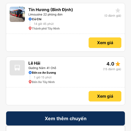
star_rate
Tín Hương (Bình Định)
Limousine 22 phòng đơn
(0 đánh giá)
Củ Chi
14 giờ 45 phút
Thành phố Tây Ninh
Xem giá
star_rate
Lê Hải
4.0
Giường Nằm 41 Chỗ
(15 đánh giá)
Bến xe An Sương
1 giờ 15 phút
Bến Xe Tây Ninh
Xem giá
Xem thêm chuyến