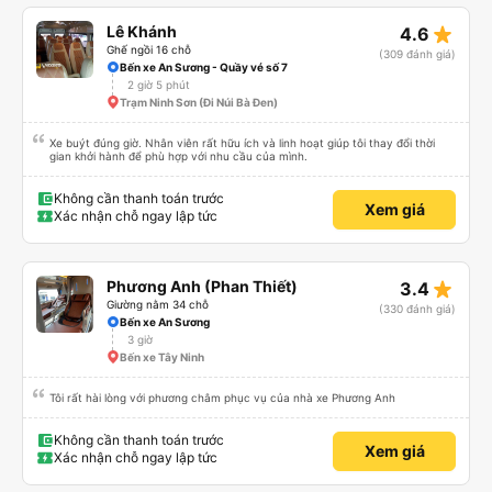
star_rate
Lê Khánh
4.6
Ghế ngồi 16 chỗ
(309 đánh giá)
Bến xe An Sương - Quầy vé số 7
2 giờ 5 phút
Trạm Ninh Sơn (Đi Núi Bà Đen)
Xe buýt đúng giờ. Nhân viên rất hữu ích và linh hoạt giúp tôi thay đổi thời
gian khởi hành để phù hợp với nhu cầu của mình.
Không cần thanh toán trước
Xem giá
Xác nhận chỗ ngay lập tức
star_rate
Phương Anh (Phan Thiết)
3.4
Giường nằm 34 chỗ
(330 đánh giá)
Bến xe An Sương
3 giờ
Bến xe Tây Ninh
Tôi rất hài lòng với phương châm phục vụ của nhà xe Phương Anh
Không cần thanh toán trước
Xem giá
Xác nhận chỗ ngay lập tức