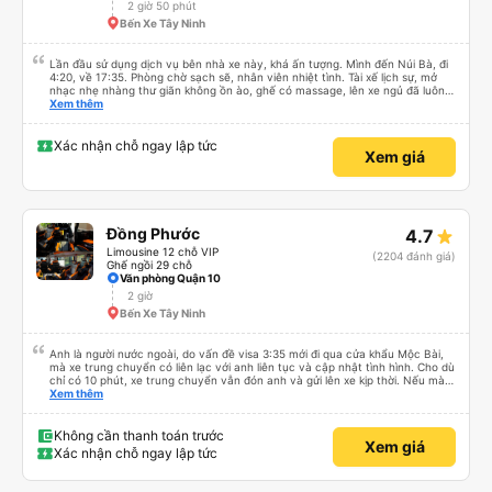
2 giờ 50 phút
Bến Xe Tây Ninh
Lần đầu sử dụng dịch vụ bên nhà xe này, khá ấn tượng. Mình đến Núi Bà, đi
4:20, về 17:35. Phòng chờ sạch sẽ, nhân viên nhiệt tình. Tài xế lịch sự, mở
nhạc nhẹ nhàng thư giãn không ồn ào, ghế có massage, lên xe ngủ đã luôn
😆. Thấy có quét dọn xe trước khi mời khách lên. Xuất phát có chậm hơn giờ
Xem thêm
trên vé 5-10p nhưng với mình không đáng kể. Có trung chuyển tới tận bãi xe
KDL Sunworld, phòng chờ trong đó luôn. Tài xế trung chuyển cũng lịch sự,
nhiệt tình. Chuyến đi phục vụ chai nước nhỏ với kẹo gừng, chiều về phục vụ
Xác nhận chỗ ngay lập tức
Xem giá
trái cây tại phòng chờ, nước bí đao hạt chia, thanh long sấy và kẹo gừng.
Kẹo gừng ngon nha, cho 1 viên ăn chưa đã 🥹 Nói chung ưng rồi đó, lần sau
có đi TN sẽ tiếp tục book nhà xe này 👍
Đồng Phước
4.7
Limousine 12 chỗ VIP
(2204 đánh giá)
Ghế ngồi 29 chỗ
Văn phòng Quận 10
2 giờ
Bến Xe Tây Ninh
Anh là người nước ngoài, do vấn đề visa 3:35 mới đi qua cửa khẩu Mộc Bài,
mà xe trung chuyển có liên lạc với anh liên tục và cập nhật tình hình. Cho dù
chỉ có 10 phút, xe trung chuyển vẫn đón anh và gửi lên xe kịp thời. Nếu mà
được, anh thật muốn tip cho bác tài. Xe này là xe Limousine nhưng mà vé xe
Xem thêm
bằng xe khách cũng 100k. Rất hài lòng, điểm duy nhất phải cải thiện là wifi
trên xe ko kết nối được.
Không cần thanh toán trước
Xem giá
Xác nhận chỗ ngay lập tức