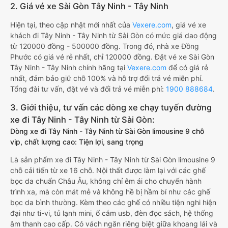
2. Giá vé xe Sài Gòn Tây Ninh - Tây Ninh
Hiện tại, theo cập nhật mới nhất của
Vexere.com
, giá vé xe
khách đi Tây Ninh - Tây Ninh từ Sài Gòn có mức giá dao động
từ 120000 đồng - 500000 đồng. Trong đó, nhà xe Đồng
Phước có giá vé rẻ nhất, chỉ 120000 đồng. Đặt vé xe Sài Gòn
Tây Ninh - Tây Ninh chính hãng tại
Vexere.com
để có giá rẻ
nhất, đảm bảo giữ chỗ 100% và hỗ trợ đổi trả vé miễn phí.
Tổng đài tư vấn, đặt vé và đổi trả vé miễn phí:
1900 888684
.
3. Giới thiệu, tư vấn các dòng xe chạy tuyến đường
xe đi Tây Ninh - Tây Ninh từ Sài Gòn:
Dòng xe đi Tây Ninh - Tây Ninh từ Sài Gòn limousine 9 chỗ
vip, chất lượng cao: Tiện lợi, sang trọng
Là sản phẩm xe đi Tây Ninh - Tây Ninh từ Sài Gòn limousine 9
chỗ cải tiến từ xe 16 chỗ. Nội thất được làm lại với các ghế
bọc da chuẩn Châu Âu, không chỉ êm ái cho chuyến hành
trình xa, mà còn mát mẻ và không hề bị hầm bí như các ghế
bọc da bình thường. Kèm theo các ghế có nhiều tiện nghi hiện
đại như ti-vi, tủ lạnh mini, ổ cắm usb, đèn đọc sách, hệ thống
âm thanh cao cấp. Có vách ngăn riêng biệt giữa khoang lái và