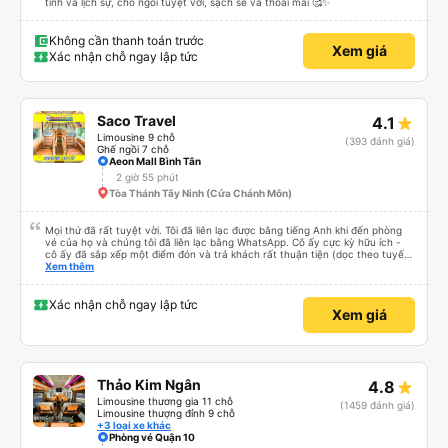
tình và lịch sự, chỗ ngồi tuyệt vời, sạch sẽ và thoải mái 🥰✨
Không cần thanh toán trước
Xem giá
Xác nhận chỗ ngay lập tức
Saco Travel
4.1
Limousine 9 chỗ
(393 đánh giá)
Ghế ngồi 7 chỗ
Aeon Mall Bình Tân
2 giờ 55 phút
Tòa Thánh Tây Ninh (Cửa Chánh Môn)
Mọi thứ đã rất tuyệt vời. Tôi đã liên lạc được bằng tiếng Anh khi đến phòng
vé của họ và chúng tôi đã liên lạc bằng WhatsApp. Cô ấy cực kỳ hữu ích -
cô ấy đã sắp xếp một điểm đón và trả khách rất thuận tiện (dọc theo tuyến
đường của họ). Xe rộng rãi và thoải mái. Rất khuyến khích.
Xem thêm
Xác nhận chỗ ngay lập tức
Xem giá
Thảo Kim Ngân
4.8
Limousine thương gia 11 chỗ
(1459 đánh giá)
Limousine thượng đỉnh 9 chỗ
+3 loại xe khác
Phòng vé Quận 10