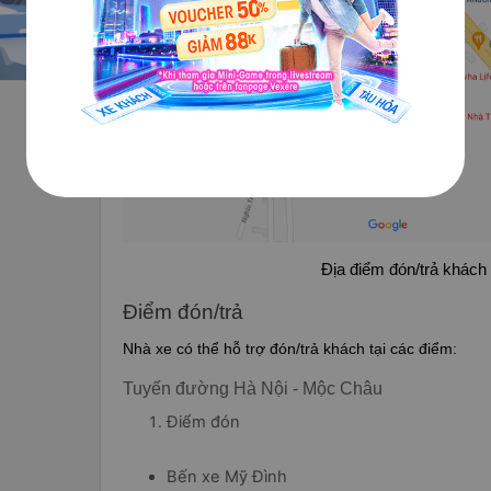
Địa điểm đón/trả khách 
Điểm đón/trả
Nhà xe có thể hỗ trợ đón/trả khách tại các điểm:
Tuyến đường Hà Nội - Mộc Châu
Điểm đón
Bến xe Mỹ Đình