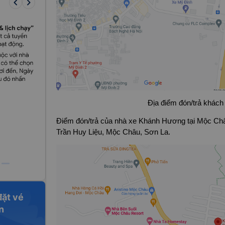
keyboard_arrow_left
keyboard_arrow_right
Địa điểm đón/trả khách 
Điểm đón/trả của nhà xe Khánh Hương tại Mộc C
Trần Huy Liệu, Mộc Châu, Sơn La.
đặt vé
n