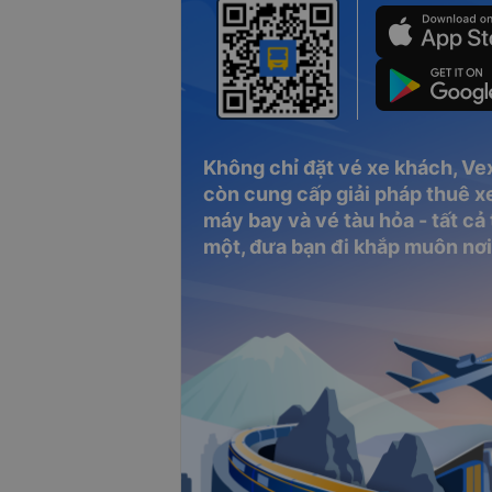
Không chỉ đặt vé xe khách, Ve
còn cung cấp giải pháp thuê xe
máy bay và vé tàu hỏa - tất cả
một, đưa bạn đi khắp muôn nơi