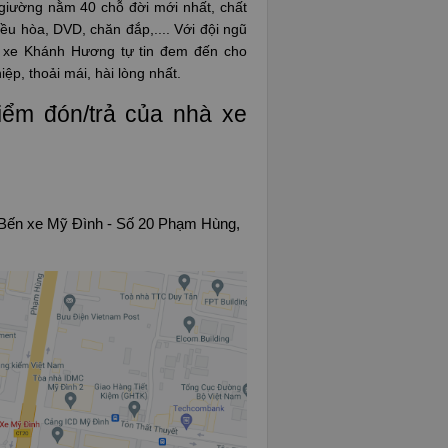
iường nằm 40 chỗ đời mới nhất, chất
iều hòa, DVD, chăn đắp,.... Với đội ngũ
à xe Khánh Hương tự tin đem đến cho
p, thoải mái, hài lòng nhất.
điểm đón/trả của nhà xe
 Bến xe Mỹ Đình -
Số 20 Phạm Hùng,