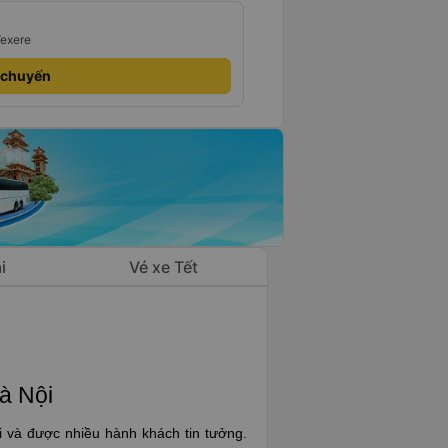
Vexere
 chuyến
i
Vé xe Tết
à Nội
i và được nhiều hành khách tin tưởng.