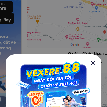
xere
, đặt vé
 trong
!
Địa điểm đón/trả khách 
Điểm đón/trả của nhà xe Khánh Hương tại Sơn La:
Chiềng Sinh, Sơn La.