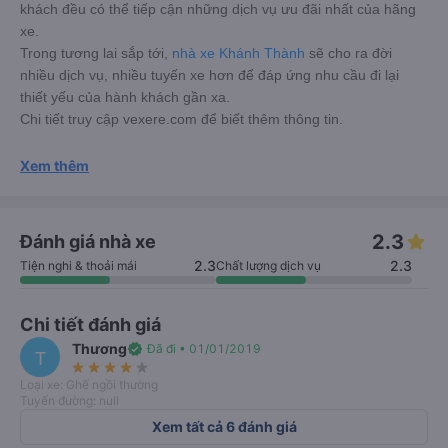
khách đều có thể tiếp cận những dịch vụ ưu đãi nhất của hãng
xe.
Trong tương lai sắp tới,
nhà xe Khánh Thành
sẽ cho ra đời
nhiều dịch vụ, nhiều tuyến xe hơn để đáp ứng nhu cầu đi lại
thiết yếu của hành khách gần xa.
Chi tiết truy cập vexere.com để biết thêm thông tin.
Xem thêm
2.3
Đánh giá nhà xe
2.3
2.3
Tiện nghi & thoải mái
Chất lượng dịch vụ
Chi tiết đánh giá
Thương
verified
Đã đi • 01/01/2019
T
star_rate
star_rate
star_rate
star_rate
star_rate
Loại xe: Ghế ngồi thường
Tuyến đường: null
Xem tất cả 6 đánh giá