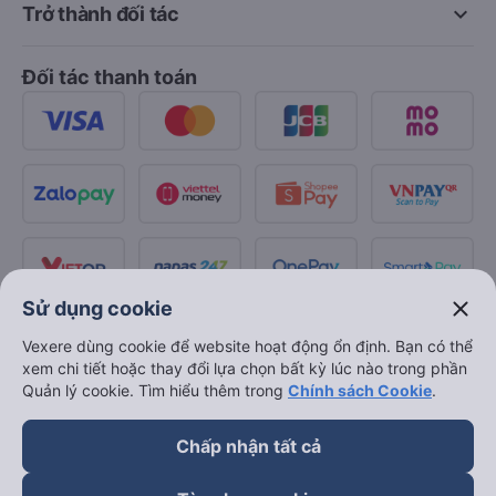
keyboard_arrow_down
Trở thành đối tác
Đối tác thanh toán
close
Sử dụng cookie
Vexere dùng cookie để website hoạt động ổn định. Bạn có thể
xem chi tiết hoặc thay đổi lựa chọn bất kỳ lúc nào trong phần
Quản lý cookie. Tìm hiểu thêm trong
Chính sách Cookie
.
Chấp nhận tất cả