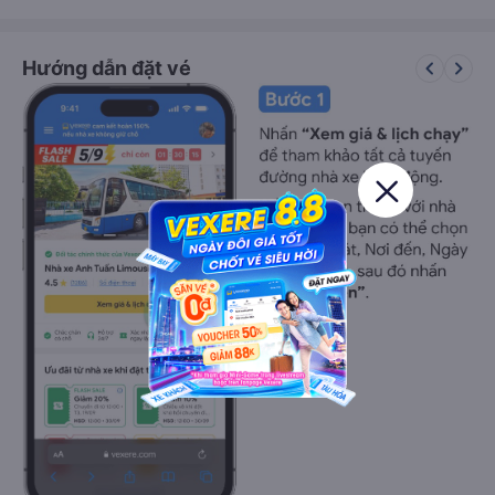
keyboard_arrow_left
keyboard_arrow_right
Hướng dẫn đặt vé