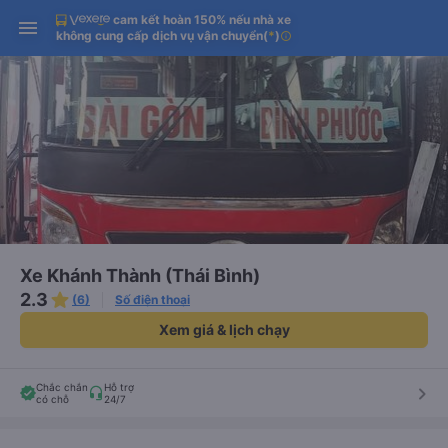
cam kết hoàn 150% nếu nhà xe
Tải app Vexere ngay!
Tải app Vexere
Mở app
Mở app
không cung cấp dịch vụ vận chuyển
(
*
)
info
Nhận ưu đãi thành viên độc
-30k/ghế khi đặt vé máy bay qua
quyền
app
Xe Khánh Thành (Thái Bình)
2.3
(6)
Số điện thoại
Xem giá & lịch chạy
Chắc chắn
Hỗ trợ
keyboard_arrow_right
có chỗ
24/7