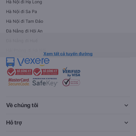
Hà Nội đi Hạ Long
Hà Nội đi Sa Pa
Hà Nội đi Tam Đảo
Đà Nẵng đi Hội An
Đà Nẵng đi Huế
Hải Phòng đi Hà Nội
Xem tất cả tuyến đường
keyboard_arrow_down
Về chúng tôi
keyboard_arrow_down
Hỗ trợ