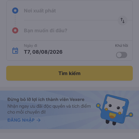
Nơi xuất phát
import_export
Bạn muốn đi đâu?
Ngày đi
Khứ hồi
T7, 08/08/2026
Tìm kiếm