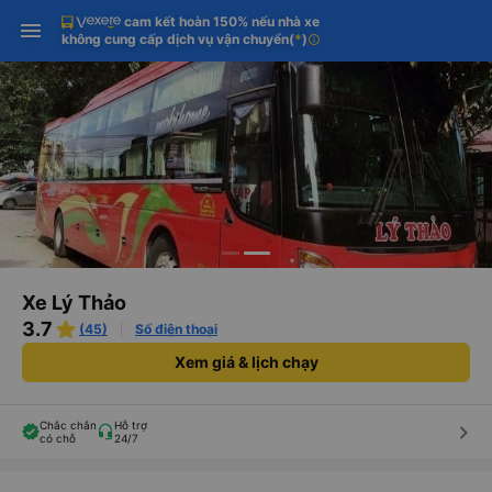
cam kết hoàn 150% nếu nhà xe
Tải app Vexere ngay!
Tải app Vexere
Mở app
Mở app
không cung cấp dịch vụ vận chuyển
(
*
)
info
Nhận ưu đãi thành viên độc
-30k/ghế khi đặt vé máy bay qua
quyền
app
Xe Lý Thảo
3.7
(45)
Số điện thoại
Xem giá & lịch chạy
Chắc chắn
Hỗ trợ
keyboard_arrow_right
có chỗ
24/7