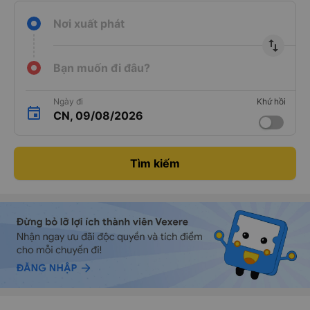
Nơi xuất phát
import_export
Bạn muốn đi đâu?
Ngày đi
Khứ hồi
CN, 09/08/2026
Tìm kiếm