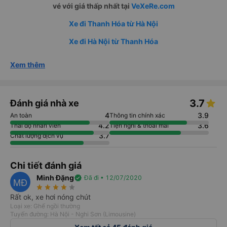
vé với giá thấp nhất tại
VeXeRe.com
Xe đi Thanh Hóa từ Hà Nội
Xe đi Hà Nội từ Thanh Hóa
Xem thêm
3.7
Đánh giá nhà xe
4
3.9
An toàn
Thông tin chính xác
4.2
3.6
Thái độ nhân viên
Tiện nghi & thoải mái
3.7
Chất lượng dịch vụ
Chi tiết đánh giá
Minh Đặng
verified
Đã đi • 12/07/2020
MĐ
star_rate
star_rate
star_rate
star_rate
star_rate
Rất ok, xe hơi nóng chút
Loại xe: Ghế ngồi thường
Tuyến đường: Hà Nội - Nghi Sơn (Limousine)