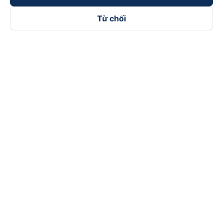
Từ chối
Theo dõi chúng tôi trên