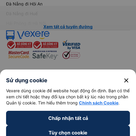
Đà Nẵng đi Hội An
Đà Nẵng đi Huế
Hải Phòng đi Hà Nội
Xem tất cả tuyến đường
keyboard_arrow_down
Về chúng tôi
close
Sử dụng cookie
Vexere dùng cookie để website hoạt động ổn định. Bạn có thể
keyboard_arrow_down
Hỗ trợ
xem chi tiết hoặc thay đổi lựa chọn bất kỳ lúc nào trong phần
Quản lý cookie. Tìm hiểu thêm trong
Chính sách Cookie
.
keyboard_arrow_down
Trở thành đối tác
Chấp nhận tất cả
Đối tác thanh toán
Tùy chọn cookie