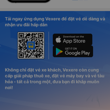
Tải ngay ứng dụng Vexere để đặt vé dễ dàng và
nhận ưu đãi hấp dẫn
Không chỉ đặt vé xe khách, Vexere còn cung
cấp giải pháp thuê xe, đặt vé máy bay và vé tàu
hỏa - tất cả trong một, đưa bạn đi khắp muôn
nơi!