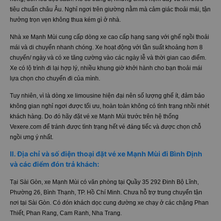
tiêu chuẩn châu Âu. Nghỉ ngơi trên giường nằm mà cảm giác thoải mái, tận
hưởng trọn vẹn không thua kém gì ở nhà.
Nhà xe Mạnh Mùi cung cấp dòng xe cao cấp hạng sang với ghế ngồi thoải
mái và di chuyển nhanh chóng. Xe hoạt động với tần suất khoảng hơn 8
chuyến/ ngày và có xe tăng cường vào các ngày lễ và thời gian cao điểm.
Xe có lộ trình đi lại hợp lý, nhiều khung giờ khởi hành cho bạn thoải mái
lựa chọn cho chuyến đi của mình.
Tuy nhiên, vì là dòng xe limousine hiện đại nên số lượng ghế ít, đảm bảo
không gian nghỉ ngơi được tối ưu, hoàn toàn không có tình trạng nhồi nhét
khách hàng. Do đó hãy đặt vé xe Mạnh Mùi trước trên hệ thống
Vexere.com để tránh được tình trạng hết vé đáng tiếc và được chọn chỗ
ngồi ưng ý nhất.
II. Địa chỉ và số điện thoại đặt vé xe Mạnh Mùi đi Bình Định
và các điểm đón trả khách:
Tại Sài Gòn, xe Mạnh Mùi có văn phòng tại Quầy 35 292 Đinh Bộ Lĩnh,
Phường 26, Bình Thạnh, TP. Hồ Chí Minh. Chưa hỗ trợ trung chuyển tận
nơi tại Sài Gòn. Có đón khách dọc cung đường xe chạy ở các chặng Phan
Thiết, Phan Rang, Cam Ranh, Nha Trang.