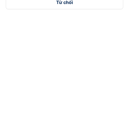
Từ chối
Theo dõi chúng tôi trên
Facebook
Tiktok
Youtube