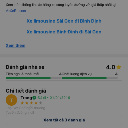
Xem thêm thông tin các hãng xe cùng tuyến đường với giá thấp nhất tại
VeXeRe.com
Xe limousine Sài Gòn đi Bình Định
Xe limousine Bình Định đi Sài Gòn
Xem thêm
4.0
Đánh giá nhà xe
4
4
Tiện nghi & thoải mái
Chất lượng dịch vụ
Chi tiết đánh giá
Trang
verified
Đã đi • 01/01/2019
T
star_rate
star_rate
star_rate
star_rate
star_rate
Loại xe: Ghế ngồi thường
Tuyến đường: null
Xem tất cả 3 đánh giá