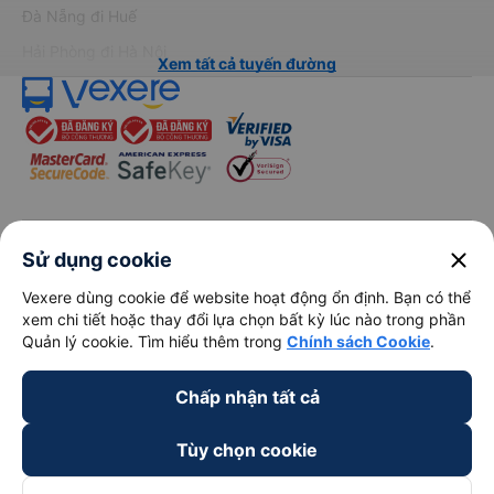
Đà Nẵng đi Huế
Hải Phòng đi Hà Nội
Xem tất cả tuyến đường
keyboard_arrow_down
Về chúng tôi
close
Sử dụng cookie
Vexere dùng cookie để website hoạt động ổn định. Bạn có thể
keyboard_arrow_down
Hỗ trợ
xem chi tiết hoặc thay đổi lựa chọn bất kỳ lúc nào trong phần
Quản lý cookie. Tìm hiểu thêm trong
Chính sách Cookie
.
keyboard_arrow_down
Trở thành đối tác
Chấp nhận tất cả
Đối tác thanh toán
Tùy chọn cookie