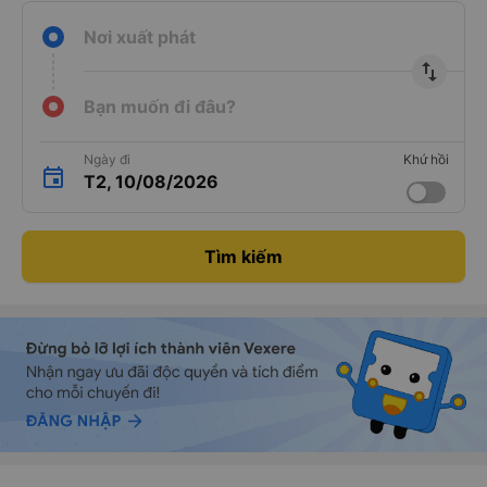
Nơi xuất phát
import_export
Bạn muốn đi đâu?
Ngày đi
Khứ hồi
T2, 10/08/2026
Tìm kiếm