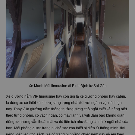
Xe Mạnh Mùi limousine đi Bình Định từ Sài Gòn
Xe giường nằm VIP limousine hay còn gọi là xe giường phòng hay cabin,
là dòng xe có thiết kế tối ưu, sang trọng nhất đối với ngành vận tải hiện
nay. Thay vì là giường nằm thông thường, từng chỗ ngồi thiết kế riêng biệt
theo từng phòng, có vách ngăn, có máy lạnh và wifi đảm bảo không gian
riêng tư nhưng vẫn thoải mái và đủ tiện ích như đang chính ở ngôi nhà của
bạn. Mỗi phòng được trang bị chỗ sạc cho thiết bị điện tử thông minh, tivi
riêng, đèn led đọc sách. Xe có trang bị những chiếc nệm dày và êm theo