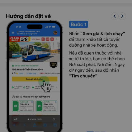
keyboard_arrow_left
keyboard_arrow_right
Hướng dẫn đặt vé