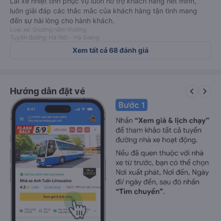
Lái xe nhiệt tình phục vụ luôn hỗ trợ khách hàng hết mình,
luôn giải đáp các thắc mắc của khách hàng tận tình mang
đến sự hài lòng cho hành khách.
Loại xe: Giường nằm thường
Tuyến đường: Hà Nội - Hà Giang
Xem tất cả 68 đánh giá
keyboard_arrow_left
keyboard_arrow_right
Hướng dẫn đặt vé