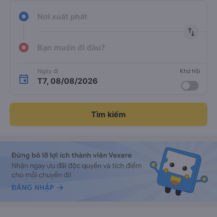
Nơi xuất phát
import_export
Bạn muốn đi đâu?
Ngày đi
Khứ hồi
T7, 08/08/2026
Tìm kiếm