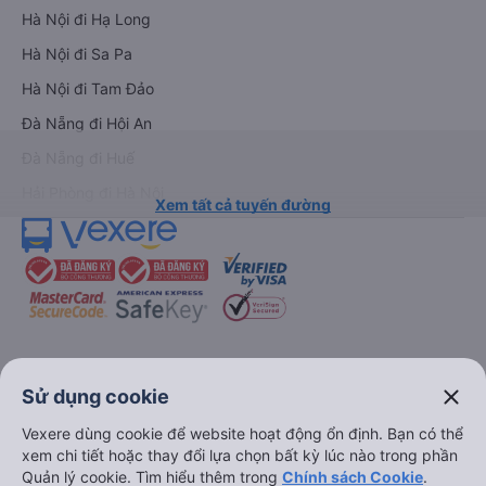
Hà Nội đi Hạ Long
Hà Nội đi Sa Pa
Hà Nội đi Tam Đảo
Đà Nẵng đi Hội An
Đà Nẵng đi Huế
Hải Phòng đi Hà Nội
Xem tất cả tuyến đường
keyboard_arrow_down
Về chúng tôi
close
Sử dụng cookie
Vexere dùng cookie để website hoạt động ổn định. Bạn có thể
keyboard_arrow_down
Hỗ trợ
xem chi tiết hoặc thay đổi lựa chọn bất kỳ lúc nào trong phần
Quản lý cookie. Tìm hiểu thêm trong
Chính sách Cookie
.