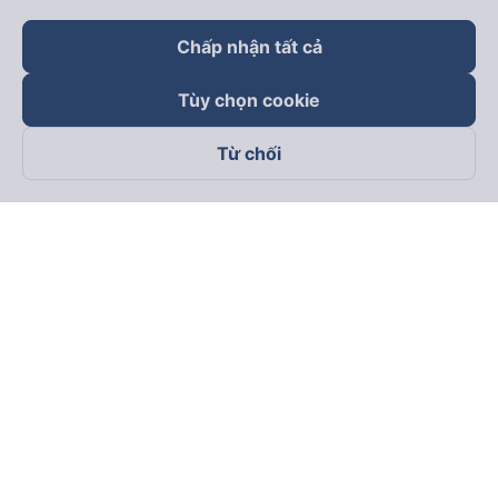
keyboard_arrow_down
Trở thành đối tác
Chấp nhận tất cả
Đối tác thanh toán
Tùy chọn cookie
Từ chối