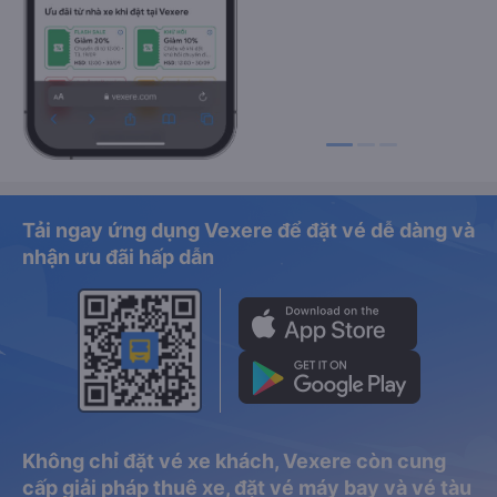
Tải ngay ứng dụng Vexere để đặt vé dễ dàng và
nhận ưu đãi hấp dẫn
Không chỉ đặt vé xe khách, Vexere còn cung
cấp giải pháp thuê xe, đặt vé máy bay và vé tàu