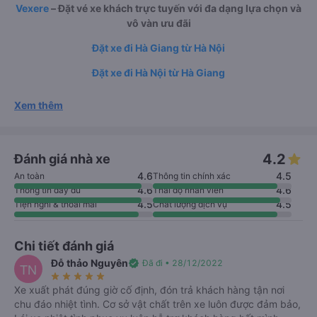
Vexere
– Đặt vé xe khách trực tuyến với đa dạng lựa chọn và
vô vàn ưu đãi
Đặt xe đi Hà Giang từ Hà Nội
Đặt xe đi Hà Nội từ Hà Giang
Xem thêm
4.2
Đánh giá nhà xe
4.6
4.5
An toàn
Thông tin chính xác
4.6
4.6
Thông tin đầy đủ
Thái độ nhân viên
4.5
4.5
Tiện nghi & thoải mái
Chất lượng dịch vụ
Chi tiết đánh giá
Đỗ thảo Nguyên
verified
Đã đi • 28/12/2022
TN
star_rate
star_rate
star_rate
star_rate
star_rate
Xe xuất phát đúng giờ cố định, đón trả khách hàng tận nơi
chu đáo nhiệt tình. Cơ sở vật chất trên xe luôn được đảm bảo,