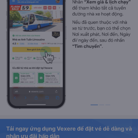
Tải ngay ứng dụng Vexere để đặt vé dễ dàng và
nhận ưu đãi hấp dẫn