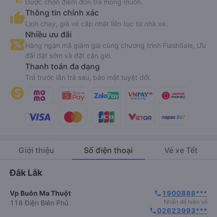
Được chọn điểm đón trả mong muốn.
Thông tin chính xác
Lịch chạy, giá vé cập nhật liên tục từ nhà xe.
Nhiều ưu đãi
Hàng ngàn mã giảm giá cùng chương trình FlashSale, Ưu
đãi đặt sớm và đặt cận giờ.
Thanh toán đa dạng
Trả trước lẫn trả sau, bảo mật tuyệt đối.
Giới thiệu
Số điện thoại
Vé xe Tết
Đắk Lắk
Vp Buôn Ma Thuột
1900888***
phone
Nhấn để hiện số
118 Điện Biên Phủ
02623993***
phone