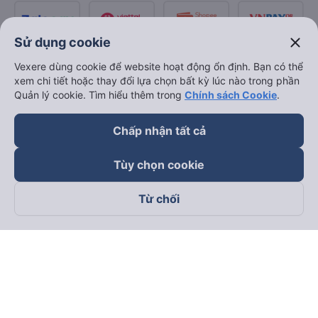
close
Sử dụng cookie
Vexere dùng cookie để website hoạt động ổn định. Bạn có thể
xem chi tiết hoặc thay đổi lựa chọn bất kỳ lúc nào trong phần
Quản lý cookie. Tìm hiểu thêm trong
Chính sách Cookie
.
Chấp nhận tất cả
Tùy chọn cookie
Từ chối
Theo dõi chúng tôi trên
Facebook
Tiktok
Youtube