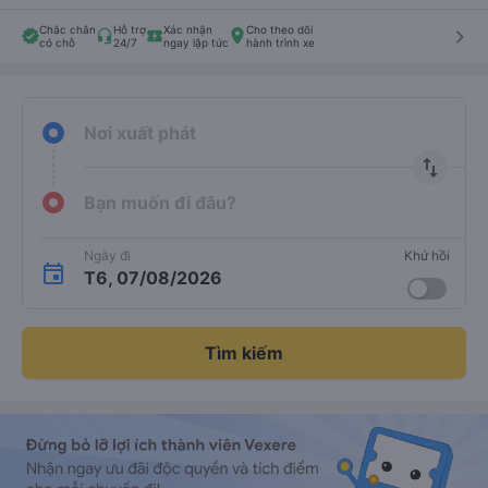
Chắc chắn
Hỗ trợ
Xác nhận
Cho theo dõi
keyboard_arrow_right
có chỗ
24/7
ngay lập tức
hành trình xe
Nơi xuất phát
import_export
Bạn muốn đi đâu?
Ngày đi
Khứ hồi
T6, 07/08/2026
Tìm kiếm