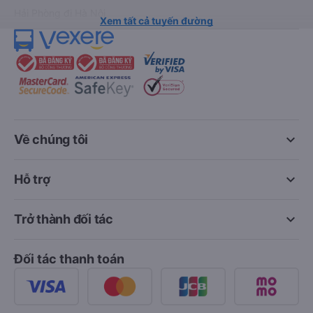
Hải Phòng đi Hà Nội
Xem tất cả tuyến đường
keyboard_arrow_down
Về chúng tôi
keyboard_arrow_down
Hỗ trợ
keyboard_arrow_down
Trở thành đối tác
Đối tác thanh toán