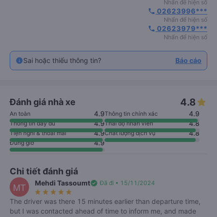
Nhấn để hiện số
 02623996***
phone
Nhấn để hiện số
 02623979***
phone
Nhấn để hiện số
Sai hoặc thiếu thông tin?
Báo cáo
4.8
Đánh giá nhà xe
4.9
4.9
An toàn
Thông tin chính xác
4.9
4.8
Thông tin đầy đủ
Thái độ nhân viên
4.9
4.8
Tiện nghi & thoải mái
Chất lượng dịch vụ
4.9
Đúng giờ
Chi tiết đánh giá
Mehdi Tassoumt
verified
Đã đi • 15/11/2024
MT
star_rate
star_rate
star_rate
star_rate
star_rate
The driver was there 15 minutes earlier than departure time,
but I was contacted ahead of time to inform me, and made