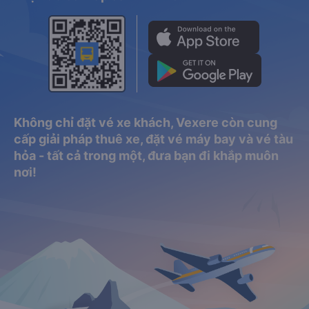
Không chỉ đặt vé xe khách, Vexere còn cung
cấp giải pháp thuê xe, đặt vé máy bay và vé tàu
hỏa - tất cả trong một, đưa bạn đi khắp muôn
nơi!