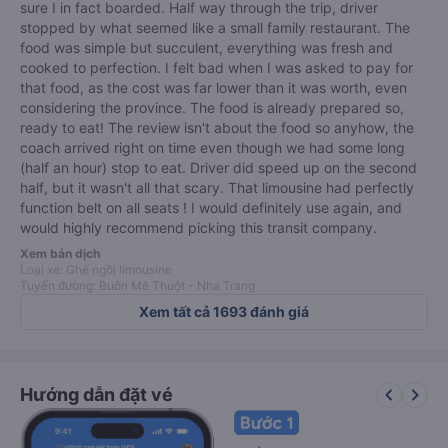
sure I in fact boarded. Half way through the trip, driver
stopped by what seemed like a small family restaurant. The
food was simple but succulent, everything was fresh and
cooked to perfection. I felt bad when I was asked to pay for
that food, as the cost was far lower than it was worth, even
considering the province. The food is already prepared so,
ready to eat! The review isn't about the food so anyhow, the
coach arrived right on time even though we had some long
(half an hour) stop to eat. Driver did speed up on the second
half, but it wasn't all that scary. That limousine had perfectly
function belt on all seats ! I would definitely use again, and
would highly recommend picking this transit company.
Xem bản dịch
Loại xe: Ghế ngồi limousine
Tuyến đường: Buôn Mê Thuột - Nha Trang
Xem tất cả 1693 đánh giá
keyboard_arrow_left
keyboard_arrow_right
Hướng dẫn đặt vé