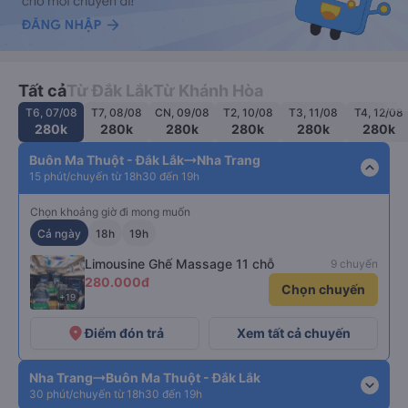
Tất cả
Từ Đắk Lắk
Từ Khánh Hòa
T6, 07/08
T7, 08/08
CN, 09/08
T2, 10/08
T3, 11/08
T4, 12/08
280k
280k
280k
280k
280k
280k
Buôn Ma Thuột - Đắk Lắk
Nha Trang
expand_less
15 phút/chuyến từ 18h30 đến 19h
Chọn khoảng giờ đi mong muốn
Cả ngày
18h
19h
Limousine Ghế Massage 11 chỗ
9 chuyến
280.000đ
Chọn chuyến
+19
place
Điểm đón trả
Xem tất cả chuyến
Nha Trang
Buôn Ma Thuột - Đắk Lắk
expand_more
30 phút/chuyến từ 18h30 đến 19h