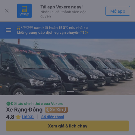
Tải app Vexere ngay!
Mở app
Nhận ưu đãi thành viên độc
quyền
cam kết hoàn 150% nếu nhà xe
Tải app Vexere
Mở app
không cung cấp dịch vụ vận chuyển
(
*
)
info
-30k/ghế khi đặt vé máy bay qua
app
Đối tác chính thức của Vexere
Xe Rạng Đông
4.8
(1693)
Số điện thoại
Xem giá & lịch chạy