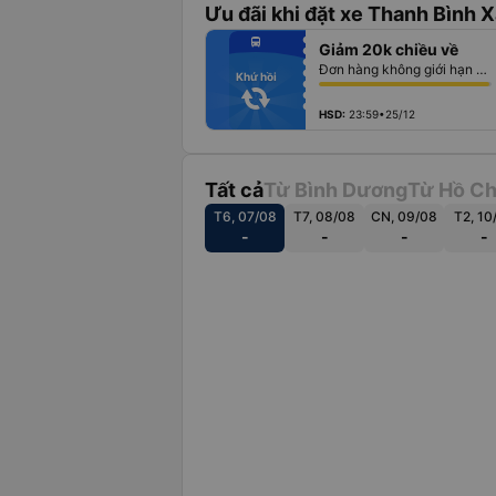
Ưu đãi khi đặt xe Thanh Bình X
fiber_manual_record
directions_bus
Giảm 20k chiều về
fiber_manual_record
fiber_manual_record
Đơn hàng không giới hạn số lượng vé
fiber_manual_record
Khứ hồi
fiber_manual_record
fiber_manual_record
fiber_manual_record
HSD:
23:59•25/12
Tất cả
Từ Bình Dương
Từ Hồ Ch
T6, 07/08
T7, 08/08
CN, 09/08
T2, 10
-
-
-
-