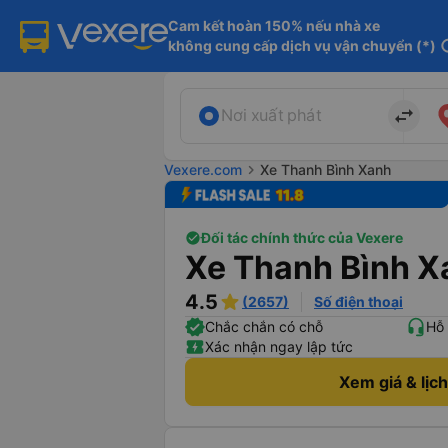
Cam kết hoàn 150% nếu nhà xe

không cung cấp dịch vụ vận chuyển (*)
in
import_export
Nơi xuất phát
Vexere.com
chevron_right
Xe Thanh Bình Xanh
Đối tác chính thức của Vexere
Xe Thanh Bình X
4.5
(2657)
Số điện thoại
Chắc chắn có chỗ
Hỗ 
Xác nhận ngay lập tức
Xem giá & lịc