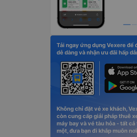
Tải ngay ứng dụng Vexere để 
dễ dàng và nhận ưu đãi hấp dẫ
Không chỉ đặt vé xe khách, Ve
còn cung cấp giải pháp thuê xe
máy bay và vé tàu hỏa - tất cả
một, đưa bạn đi khắp muôn nơi