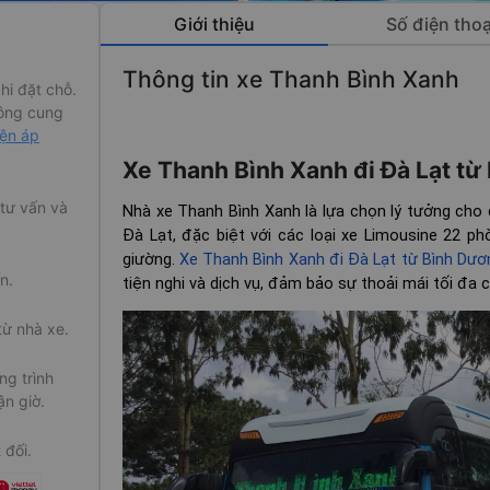
Giới thiệu
Số điện thoạ
Thông tin xe Thanh Bình Xanh
hi đặt chỗ.
ông cung
iện áp
Xe Thanh Bình Xanh đi Đà Lạt 
 tư vấn và
Nhà xe Thanh Bình Xanh là lựa chọn lý tưởng cho
Đà Lạt, đặc biệt với các loại xe Limousine 22 p
giường.
Xe Thanh Bình Xanh đi Đà Lạt từ Bình Dươ
n.
tiện nghi và dịch vụ, đảm bảo sự thoải mái tối đa 
từ nhà xe.
g trình
ận giờ.
 đối.