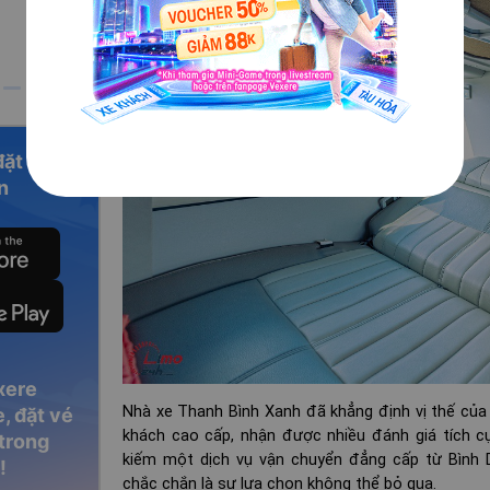
đặt vé
n
xere
Nhà xe Thanh Bình Xanh đã khẳng định vị thế của
, đặt vé
khách cao cấp, nhận được nhiều đánh giá tích c
 trong
kiếm một dịch vụ vận chuyển đẳng cấp từ Bình
!
chắc chắn là sự lựa chọn không thể bỏ qua.