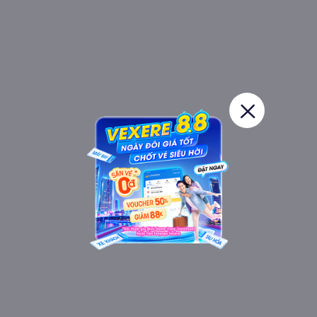
III. Tại sao nên đặt vé xe
Thiên Trường (Vĩnh Yên) đi
Ninh Bình?
Hành khách
đánh giá xe Thiên Trường (Vĩnh Yên)
là có chất
lượng tốt dựa trên trải nghiệm khách hàng. Nhà xe luôn cam
kết khởi hành đúng giờ. Tuy nhiên thời gian đến còn tùy thuộc
vào tình hình giao thông. Với các điểm đón dọc đường xe
chạy, bạn nên giữ điện thoại bên mình để tài xế liên hệ. Giờ
đón chỉ là giờ dự kiến, chắc chắn sẽ có sự chênh lệch. Nên để
tránh trễ xe, bạn nên chuẩn bị sớm hơn giờ hẹn.
Nhà xe luôn nâng cao chất lượng xe, vệ sinh kỹ càng nên xe
luôn mới. Xe ghế ngồi đời mới cung cấp nội thất tiện nghi,
sang trọng. Wifi, máy lạnh hiện đại. Đặc biệt xe được thiết kế
ghế ngồi rộng rãi, mang đến cảm giác thoải mái nhất cho hành
khách. Xe còn hỗ trợ nước uống, khăn lạnh miễn phí. Xe sẽ
cung cấp thoải mái nếu hành khách có yêu cầu.