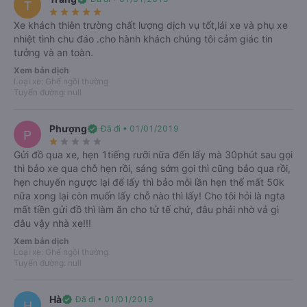
T
star_rate
star_rate
star_rate
star_rate
star_rate
Tất cả
Từ Vĩnh Phúc
Từ Hà Nội
Từ Ninh Bình
Xe khách thiên trường chất lượng dịch vụ tốt,lái xe và phụ xe
T6, 07/08
T7, 08/08
CN, 09/08
T2, 10/08
T3, 11/08
T4, 12/08
nhiệt tình chu đáo .cho hành khách chúng tôi cảm giác tin
-
-
-
-
-
-
tưởng và an toàn.
Xem bản dịch
Loại xe: Ghế ngồi thường
Tuyến đường: null
Phượng
verified
Đã đi • 01/01/2019
P
star_rate
star_rate
star_rate
star_rate
star_rate
Gửi đồ qua xe, hẹn 1tiếng rưỡi nữa đến lấy mà 30phút sau gọi
thì bảo xe qua chỗ hẹn rồi, sáng sớm gọi thì cũng bảo qua rồi,
hẹn chuyến ngược lại để lấy thì bảo mỗi lần hẹn thế mất 50k
directions_bus
nữa xong lại còn muốn lấy chỗ nào thì lấy! Cho tôi hỏi là ngta
mất tiền gửi đồ thì làm ăn cho tử tế chứ, đâu phải nhờ vả gì
đâu vậy nhà xe!!!
Xem bản dịch
Loại xe: Ghế ngồi thường
Tuyến đường: null
Chưa có lịch chạy của ngày này
Hãy thử xem các ngày gần hơn nhé
Hà
verified
Đã đi • 01/01/2019
H