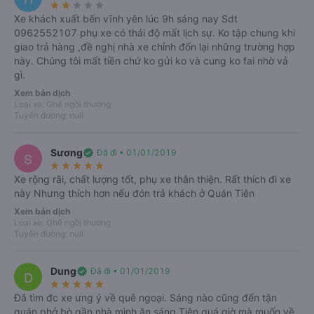
star_rate
star_rate
star_rate
star_rate
star_rate
Xe khách xuất bến vĩnh yên lúc 9h sáng nay Sdt
0962552107 phụ xe có thái độ mất lịch sự. Ko tập chung khi
giao trả hàng ,đề nghị nhà xe chỉnh đốn lại những trường hợp
này. Chúng tôi mất tiền chứ ko gửi ko và cung ko fai nhờ vả
gì.
Xem bản dịch
Loại xe: Ghế ngồi thường
Tuyến đường: null
Sương
verified
Đã đi • 01/01/2019
S
star_rate
star_rate
star_rate
star_rate
star_rate
Xe rộng rãi, chất lượng tốt, phụ xe thân thiện. Rất thích đi xe
này Nhưng thích hơn nếu đón trả khách ở Quán Tiên
Xem bản dịch
Loại xe: Ghế ngồi thường
Tuyến đường: null
Lợi ích khi đặt Vexere
Chắc chắn có chỗ
Dung
verified
Đã đi • 01/01/2019
D
star_rate
star_rate
star_rate
star_rate
star_rate
Nhà xe nhận được thông tin ngay khi đặt chỗ. Cam kết
Đã tìm đc xe ưng ý về quê ngoại. Sáng nào cũng đến tận
hoàn 150% nếu nhà xe không cung cấp dịch vụ vận
quán phở bò gần nhà mình ăn sáng Tiện quá giờ mà muốn về
chuyển (
*
).
Điều kiện áp dụng