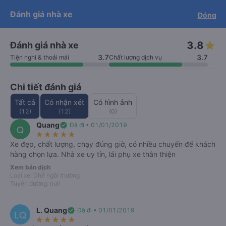
cam kết hoàn 150% nếu nhà xe
Tải app Vexere ngay!
Tải app Vexere
Đánh giá nhà xe
Đóng
Mở app
Mở app
không cung cấp dịch vụ vận chuyển
(
*
)
info
Nhận ưu đãi thành viên độc
-30k/ghế khi đặt vé máy bay qua
quyền
app
3.8
Đánh giá nhà xe
3.7
3.7
Tiện nghi & thoải mái
Chất lượng dịch vụ
Chi tiết đánh giá
Tất cả
Có nhận xét
Có hình ảnh
(12)
(12)
(0)
Quang
verified
Đã đi • 01/01/2019
Q
star_rate
star_rate
star_rate
star_rate
star_rate
Đối tác chính thức của Vexere
Xe đẹp, chất lượng, chạy đúng giờ, có nhiều chuyến để khách
Xe Thiên Trường (Vĩnh Yên)
hàng chọn lựa. Nhà xe uy tín, lái phụ xe thân thiện
3.8
(12)
Số điện thoại
Xem bản dịch
Xem giá & lịch chạy
Loại xe: Ghế ngồi thường
Tuyến đường: null
Chắc chắn
Hỗ trợ
Xác nhận
keyboard_arrow_right
L. Quang
có chỗ
24/7
verified
ngay lập tức
Đã đi • 01/01/2019
LQ
star_rate
star_rate
star_rate
star_rate
star_rate