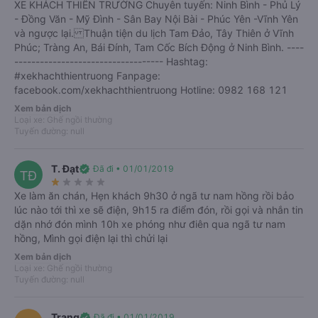
XE KHÁCH THIÊN TRƯỜNG Chuyên tuyến: Ninh Bình - Phủ Lý
- Đồng Văn - Mỹ Đình - Sân Bay Nội Bài - Phúc Yên -Vĩnh Yên
và ngược lại. Thuận tiện du lịch Tam Đảo, Tây Thiên ở Vĩnh
Nơi xuất phát
Phúc; Tràng An, Bái Đính, Tam Cốc Bích Động ở Ninh Bình. ----
import_export
----------------------------------- Hashtag:
#xekhachthientruong Fanpage:
Bạn muốn đi đâu?
facebook.com/xekhachthientruong Hotline: 0982 168 121
Xem bản dịch
Ngày đi
Khứ hồi
Loại xe: Ghế ngồi thường
T6, 07/08/2026
Tuyến đường: null
T. Đạt
verified
Đã đi • 01/01/2019
TĐ
Tìm kiếm
star_rate
star_rate
star_rate
star_rate
star_rate
Xe làm ăn chán, Hẹn khách 9h30 ở ngã tư nam hồng rồi bảo
lúc nào tới thì xe sẽ điện, 9h15 ra điểm đón, rồi gọi và nhắn tin
dặn nhớ đón mình 10h xe phóng như điên qua ngã tư nam
hồng, Mình gọi điện lại thì chửi lại
Xem bản dịch
Loại xe: Ghế ngồi thường
Tuyến đường: null
Trang
verified
Đã đi • 01/01/2019