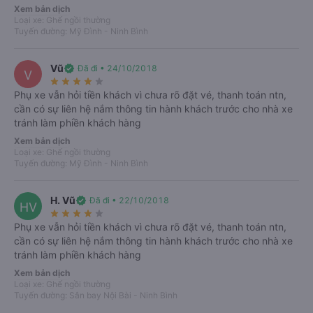
Xem bản dịch
Thông tin xe Thiên Trường (Vĩnh Yên)
Loại xe: Ghế ngồi thường
Tuyến đường: Mỹ Đình - Ninh Bình
VeXeRe.com mở bán vé trực tuyến xe Thiên Trường (Vĩnh
Yên) đi Ninh Bình từ Hà Nội
Vũ
verified
Đã đi • 24/10/2018
V
star_rate
star_rate
star_rate
star_rate
star_rate
Xe Thiên Trường đi Ninh Bình
từ Vĩnh Phúc được trang bị dàn
Phụ xe vẫn hỏi tiền khách vì chưa rõ đặt vé, thanh toán ntn,
xe ghế ngồi 29 chỗ cao cấp, đời mới. Đây là dòng chuyên tuyến
cần có sự liên hệ nắm thông tin hành khách trước cho nhà xe
Vĩnh Yên – Lai Thành, với nhiều khung giờ cho hành khách lựa
tránh làm phiền khách hàng
chọn. Nhà xe hướng tới sự trải nghiệm an toàn, thoải mái của
Xem bản dịch
hành khách nên chú trọng chăm chút cả về chất lượng xe lẫn
Loại xe: Ghế ngồi thường
đội ngũ nhân viên phục vụ chuyên nghiệp. Lựa chọn
xe Thiên
Tuyến đường: Mỹ Đình - Ninh Bình
Trường (Vĩnh Yên)
đi Ninh Bình từ Vĩnh Phúc chắc chắn sẽ
không làm bạn thất vọng.
H. Vũ
verified
Đã đi • 22/10/2018
HV
star_rate
star_rate
star_rate
star_rate
star_rate
I.Đặt vé xe Thiên Trường
Phụ xe vẫn hỏi tiền khách vì chưa rõ đặt vé, thanh toán ntn,
cần có sự liên hệ nắm thông tin hành khách trước cho nhà xe
(Vĩnh Yên) từ Hà Nội đi Ninh
tránh làm phiền khách hàng
Xem bản dịch
Bình và các vấn đề cần lưu ý:
Loại xe: Ghế ngồi thường
Tuyến đường: Sân bay Nội Bài - Ninh Bình
Vị trí còn trống khi đặt vé xe Thiên Trường (Vĩnh Yên) sẽ tùy