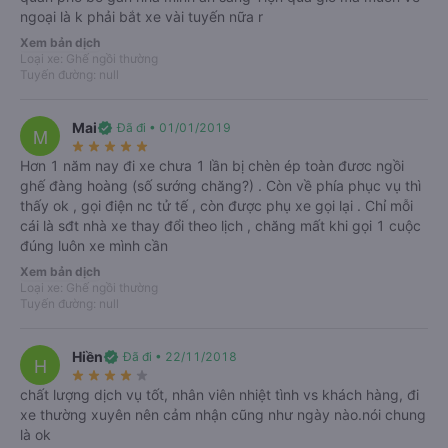
ngoại là k phải bắt xe vài tuyến nữa r
Hỗ trợ 24/7
Xem bản dịch
Nhân viên tổng đài Vexere tận tâm tư vấn và hỗ trợ khi
Loại xe: Ghế ngồi thường
gặp trục trặc hoặc sự cố.
Tuyến đường: null
Được chọn chỗ ngồi
Được chọn điểm đón trả mong muốn.
Mai
verified
Đã đi • 01/01/2019
M
Thông tin chính xác
star_rate
star_rate
star_rate
star_rate
star_rate
Lịch chạy, giá vé cập nhật liên tục từ nhà xe.
Hơn 1 năm nay đi xe chưa 1 lần bị chèn ép toàn đươc ngồi
Nhiều ưu đãi
ghế đàng hoàng (số sướng chăng?) . Còn về phía phục vụ thì
Hàng ngàn mã giảm giá cùng chương trình FlashSale, Ưu
thấy ok , gọi điện nc tử tế , còn được phụ xe gọi lại . Chỉ mỗi
đãi đặt sớm và đặt cận giờ.
cái là sđt nhà xe thay đổi theo lịch , chăng mất khi gọi 1 cuộc
Thanh toán đa dạng
đúng luôn xe mình cần
Trả trước lẫn trả sau, bảo mật tuyệt đối.
Xem bản dịch
Loại xe: Ghế ngồi thường
Tuyến đường: null
Hiền
verified
Đã đi • 22/11/2018
H
star_rate
star_rate
star_rate
star_rate
star_rate
chất lượng dịch vụ tốt, nhân viên nhiệt tình vs khách hàng, đi
xe thường xuyên nên cảm nhận cũng như ngày nào.nói chung
Giới thiệu
Số điện thoại
Vé xe Tết
là ok