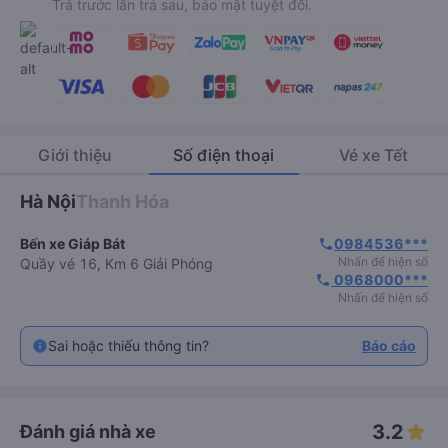
Trả trước lẫn trả sau, bảo mật tuyệt đối.
Giới thiệu
Số điện thoại
Vé xe Tết
Hà Nội
Thanh Hóa
Bến xe Giáp Bát
0984536***
phone
Nhấn để hiện số
Quầy vé 16, Km 6 Giải Phóng
 0968000***
phone
Nhấn để hiện số
Sai hoặc thiếu thông tin?
Báo cáo
3.2
Đánh giá nhà xe