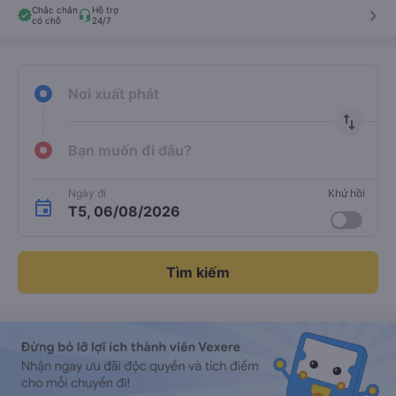
Chắc chắn
Hỗ trợ
keyboard_arrow_right
có chỗ
24/7
Nơi xuất phát
import_export
Bạn muốn đi đâu?
Ngày đi
Khứ hồi
T5, 06/08/2026
Tìm kiếm