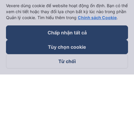
Vexere dùng cookie để website hoạt động ổn định. Bạn có thể
xem chi tiết hoặc thay đổi lựa chọn bất kỳ lúc nào trong phần
Quản lý cookie. Tìm hiểu thêm trong
Chính sách Cookie
.
Chấp nhận tất cả
Tùy chọn cookie
Từ chối
Theo dõi chúng tôi trên
Facebook
Tiktok
Youtube
Công ty TNHH Thương Mại Dịch Vụ Vexere
Địa chỉ đăng ký kinh doanh: 8C Chữ Đồng Tử, Phường Tân
Sơn Nhất, TP. Hồ Chí Minh, Việt Nam
Địa chỉ
:
Lầu 2, toà nhà H3 Circo Hoàng Diệu, 384 Hoàng Diệu,