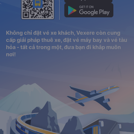
Không chỉ đặt vé xe khách, Vexere còn cung
cấp giải pháp thuê xe, đặt vé máy bay và vé tàu
hỏa - tất cả trong một, đưa bạn đi khắp muôn
nơi!