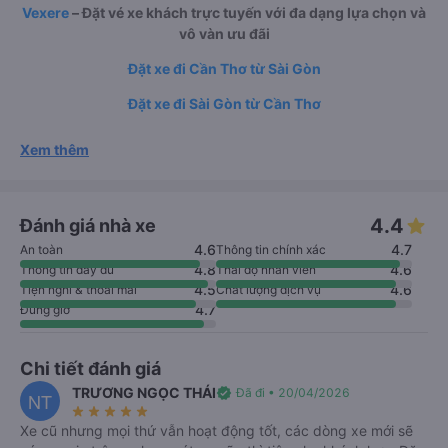
Vexere
– Đặt vé xe khách trực tuyến với đa dạng lựa chọn và
vô vàn ưu đãi
Đặt xe đi Cần Thơ từ Sài Gòn
Đặt xe đi Sài Gòn từ Cần Thơ
Xem thêm
4.4
Đánh giá nhà xe
4.6
4.7
An toàn
Thông tin chính xác
4.8
4.6
Thông tin đầy đủ
Thái độ nhân viên
4.5
4.6
Tiện nghi & thoải mái
Chất lượng dịch vụ
4.7
Đúng giờ
Chi tiết đánh giá
TRƯƠNG NGỌC THÁI
verified
Đã đi • 20/04/2026
NT
star_rate
star_rate
star_rate
star_rate
star_rate
Xe cũ nhưng mọi thứ vẫn hoạt động tốt, các dòng xe mới sẽ