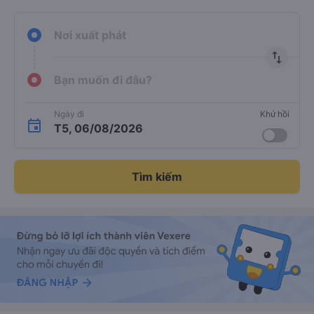
Nơi xuất phát
import_export
Bạn muốn đi đâu?
Ngày đi
Khứ hồi
T5, 06/08/2026
Tìm kiếm