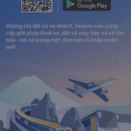
Không chỉ đặt vé xe khách, Vexere còn cung
cấp giải pháp thuê xe, đặt vé máy bay và vé tàu
hỏa - tất cả trong một, đưa bạn đi khắp muôn
nơi!