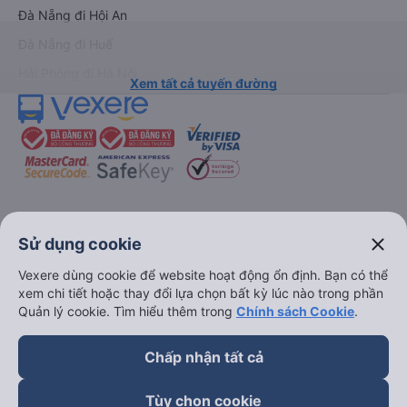
Đà Nẵng đi Hội An
Đà Nẵng đi Huế
Hải Phòng đi Hà Nội
Xem tất cả tuyến đường
keyboard_arrow_down
Về chúng tôi
close
Sử dụng cookie
Vexere dùng cookie để website hoạt động ổn định. Bạn có thể
keyboard_arrow_down
Hỗ trợ
xem chi tiết hoặc thay đổi lựa chọn bất kỳ lúc nào trong phần
Quản lý cookie. Tìm hiểu thêm trong
Chính sách Cookie
.
keyboard_arrow_down
Trở thành đối tác
Chấp nhận tất cả
Đối tác thanh toán
Tùy chọn cookie