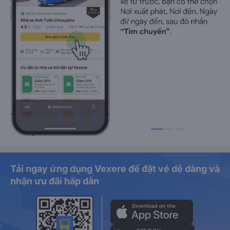
Tải ngay ứng dụng Vexere để đặt vé dễ dàng và
nhận ưu đãi hấp dẫn