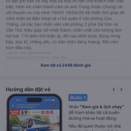
có sạc pin trên xe hay mát xa nữa thì tiện cho khách hơn. Đặc
biệt, mình xin chân thành cảm ơn anh Trung (hoặc Chung) tài
xế chuyến xe của mình 16h00 19/04/26 đã nhiệt tình giúp đỡ
mình nhận lại điện thoại và ví bỏ quên ở văn phòng Cao
Thắng, cả các bạn nhân viên văn phòng 2 phía Sài Gòn và
Cần Thơ. Kiểu giúp đỡ nhiệt thành, chân chất chứ không làm
hời hợt. 11h đêm khi nhận lại, đồ của mình được đựng trong
hộp, bọc kĩ, chống sốc, có dán nhãn đàng hoàng. Rất cảm
kích điều này.
Loại xe: Ghế ngồi limousine
Tuyến đường: Hồ Chí Minh - Cần Thơ
Xem tất cả 2448 đánh giá
keyboard_arrow_left
keyboard_arrow_right
Hướng dẫn đặt vé