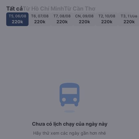
Tất cả
Từ Hồ Chí Minh
Từ Cần Thơ
T5, 06/08
T6, 07/08
T7, 08/08
CN, 09/08
T2, 10/08
T3, 11/08
220k
220k
220k
220k
220k
220k
directions_bus
Chưa có lịch chạy của ngày này
Hãy thử xem các ngày gần hơn nhé