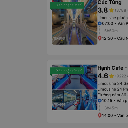
Cúc Tùng
Xác nhận tức thì
3.8
star
(3788 
Limousine giườ
07:00 • Văn 
5h50m
12:50 • Cầu 
Hạnh Cafe -
Xác nhận tức thì
4.6
star
(9222 
Limousine 34 G
Limousine 24 P
Giường nằm 36 
10:15 • Văn 
3h45m
14:00 • Văn 