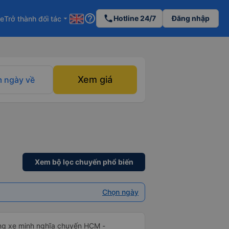
help_outline
phone
Hotline 24/7
Đăng nhập
re
Trở thành đối tác
arrow_drop_down
Xem giá
 ngày về
Xem bộ lọc chuyến phổ biến
Chọn ngày
ãng xe minh nghĩa chuyến HCM -