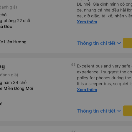
ĐL nhé. Gia đình mình có ôn
đánh giá)
xe, nhưng cả nhà đều hài lò
chỗ
xe, giờ giấc, tài xế, nhân v
ng phòng 22 chỗ
Thread City đã giới thiệu c
Xem thêm
hủ Đức
các hãng xe chỉ vì 1 cái cm
thật sự rất recommend mọi ng
mà cả nhà khoẻ re ko ai mệt
Xe Liên Hương
keyboard_arrow_down
Thông tin chi tiết
ng
Excellent bus and very safe 
experience, I suggest the 
đánh giá)
policy for phones during the
ng nằm 34 chỗ
It is a sleeper bus, so quiet 
xe Miền Đông Mới
Wi-Fi password clearly insid
Xem thêm
would definitely ride with them again! --------
lượng tốt và tài xế lái xe rấ
Né
hơn, tôi góp ý nhà xe nên có
keyboard_arrow_down
Thông tin chi tiết
lặng (tắt âm thanh điện tho
phiền hành khách khác ngủ.
mật khẩu Wi-Fi trong xe để
Tôi vẫn sẽ tiếp tục ủng hộ nh