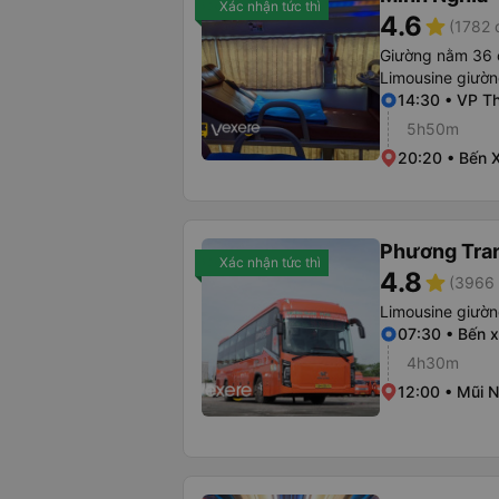
Xác nhận tức thì
4.6
star
(1782 
Giường nằm 36 
Limousine giườ
14:30 • VP T
5h50m
20:20 • Bến 
Phương Tra
Xác nhận tức thì
4.8
star
(3966 
Limousine giườ
07:30 • Bến 
4h30m
12:00 • Mũi 