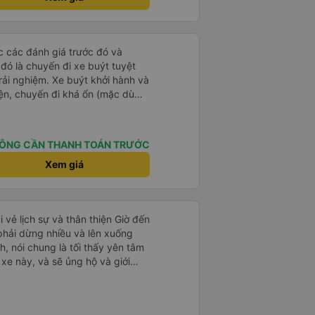
 để sạc điện thoại hoạt động
thứ khá sạch sẽ. Chúng tôi trở về
 Nhà ga B2, Lối ra 8) trên một
ọc các đánh giá trước đó và
 ghế ngả. Xe ít rộng rãi hơn,
 đó là chuyến đi xe buýt tuyệt
tốt hơn nhiều so với một chuyến
rải nghiệm. Xe buýt khởi hành và
 Chúng tôi cũng dừng lại gần Nha
iện, chuyến đi khá ổn (mặc dù
ến ga bằng xe buýt nhỏ. Họ
c trưng của Việt Nam ^^), và chỗ
ong suốt chuyến đi, và có thể
c sự rất hài lòng.
. Tôi khuyên bạn nên chọn
 VIP.
ÔNG CẦN THANH TOÁN TRƯỚC
Xem giá
i vẻ lịch sự và thân thiện Giờ đến
 phải dừng nhiều và lên xuống
, nói chung là tối thấy yên tâm
xe này, và sẽ ủng hộ và giới
g dịch vụ của nhà xe này