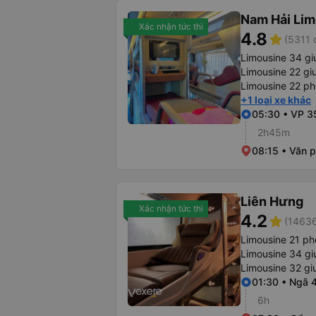
Nam Hải Lim
Xác nhận tức thì
4.8
star
(5311 
Limousine 34 g
Limousine 22 gi
Limousine 22 p
+1 loại xe khác
05:30 • VP 
2h45m
08:15 • Văn 
Liên Hưng
Xác nhận tức thì
4.2
star
(14636
Limousine 21 p
Limousine 34 gi
Limousine 32 g
01:30 • Ngã 
6h