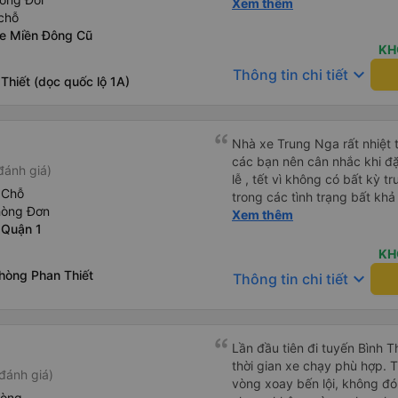
của quý công ty nên rất hài l
Xem thêm
chỗ
mong muốn đội ngũ nhân viê
xe Miền Đông Cũ
cải thiện ngày một phát triển. 2) đồng nhất về cách giao t
KH
và CSKH nhẹ nhàng, chu đáo
keyboard_arrow_down
Thông tin chi tiết
là nhà xe được yêu thích và lựa 
Thiết (dọc quốc lộ 1A)
ơn quý anh chị em cty cũng
tiếp nhận. " khách hàng thân
thời sinh viên"
Nhà xe Trung Nga rất nhiệt 
các bạn nên cân nhắc khi đặ
đánh giá)
lễ , tết vì không có bất kỳ 
 Chỗ
trong các tình trạng bất kh
hòng Đơn
tiếp với nhà xe sẽ an toàn h
Xem thêm
 Quận 1
KH
hòng Phan Thiết
keyboard_arrow_down
Thông tin chi tiết
Lần đầu tiên đi tuyến Bình 
thời gian xe chạy phù hợp. 
đánh giá)
vòng xoay bến lội, không đó
hòng