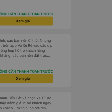
òng và tin tưởng. tuy nhiên rất
n anh chị em nhà xe cùng nhau
iếp
ÔNG CẦN THANH TOÁN TRƯỚC
 nữa thì chắc chắn quy công ty
chọn số 1 quy nhơn. rất cảm
Xem giá
 như chị Thảo đã lắng nghe và
 thiết nhiều năm của nhà xe từ
tình, các bạn nên đi thử. Nhưng
t trên app Vé Xe Rẻ vào các dịp
trường hợp hỗ trợ khách hàng
ả kháng, các bạn nên đặt trực
ơn.
ÔNG CẦN THANH TOÁN TRƯỚC
Xem giá
Thuận-Bến Cát và chọn xe TT do
Thấy đánh giá 1* bỏ khách ngay
n khách... mình cũng hơi rén