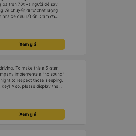
g bà trên 70t và người dễ say
ng về chuyến đi từ chất lượng
iên nhà xe đều rất ổn. Cảm ơn
ho mình hãng xe giữa một rừng
t mà mình chốt book Minh Nghĩa,
ười trải nghiệm, đi 5-6 tiếng
 mỏi gì cả
Xem giá
driving. To make this a 5-star
company implements a "no sound"
 night to respect those sleeping.
is key! Also, please display the
e the cabin for convenience. I
------ ​ Xe chất
t an toàn. Để dịch vụ hoàn hảo
 quy định rõ ràng về việc giữ im
Xem giá
ại) vào ban đêm để tránh làm
 Ngoài ra, nhà xe nên dán sẵn
 hành khách dễ dàng sử dụng.
à xe trong tương lai!