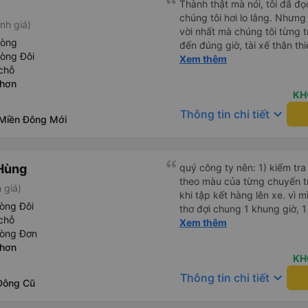
Thành thật mà nói, tôi đã đ
mới. Cảm ơn nhà xe đã giúp
chúng tôi hơi lo lắng. Nhưng
nh giá)
vời nhất mà chúng tôi từng t
hòng
đến đúng giờ, tài xế thân th
hòng Đôi
vẫn hơi xóc, nhưng đó là đặ
Xem thêm
chỗ
ngồi thoải mái. Chúng tôi thự
Nhơn
KH
keyboard_arrow_down
Thông tin chi tiết
Miền Đông Mới
Hùng
quý công ty nên: 1) kiểm tra và dán tem hành lý cho khách
theo màu của từng chuyến 
 giá)
khi tập kết hàng lên xe. vì 
òng Đôi
thơ đợi chung 1 khung giờ, 1 địa điểm. vì là 
chỗ
của quý công ty nên rất hài l
Xem thêm
hòng Đơn
mong muốn đội ngũ nhân viê
Nhơn
cải thiện ngày một phát triển. 2) đồng nhất về cách giao t
KH
và CSKH nhẹ nhàng, chu đáo
keyboard_arrow_down
Thông tin chi tiết
là nhà xe được yêu thích và lựa 
Đông Cũ
ơn quý anh chị em cty cũng
tiếp nhận. " khách hàng thân