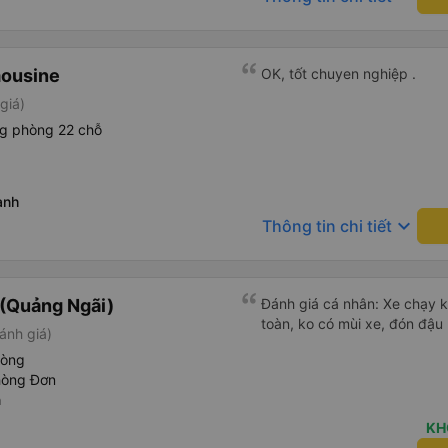
này. Chúc chủ xe làm ăn ph
thêm nhiều khung giờ nữa và
Nếu xét điểm trừ thì chỉ có 
lệch với thực tế
mousine
OK, tốt chuyen nghiệp .
giá)
ng phòng 22 chỗ
ạnh
keyboard_arrow_down
Thông tin chi tiết
(Quảng Ngãi)
Đánh giá cá nhân: Xe chạy 
toàn, ko có mùi xe, đón đậ
ánh giá)
hòng
hòng Đơn
n
KH