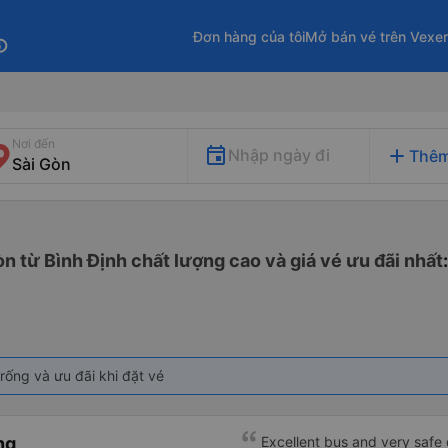
Đơn hàng của tôi
Mở bán vé trên Vexe
fo
Nơi đến
add
Nhập ngày đi
Thêm
òn từ Bình Định chất lượng cao và giá vé ưu đãi nhất
rống và ưu đãi khi đặt vé
ng
Excellent bus and very safe 