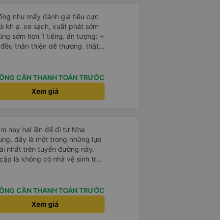
iống như mấy đánh giá tiêu cực
à kh ạ. xe sạch, xuất phát sớm
ũng sớm hơn 1 tiếng. ấn tượng: +
 lắm nhưng cá nhân mình cảm
ÔNG CẦN THANH TOÁN TRƯỚC
- an sương, xe dừng đúng 3 lần
Xem giá
báo, loa báo là dừng 30p nhưng
p, chắc do khách đã lên đông
 này và sẽ có lần sau nếu có dịp,
m này hai lần để đi từ Nha
ng, đây là một trong những lựa
i nhất trên tuyến đường này.
cập là không có nhà vệ sinh trên
chịu trên một hành trình dài
có các điểm dừng thường xuyên,
. Chuyến đi gần đây nhất của tôi
ÔNG CẦN THANH TOÁN TRƯỚC
e bị chậm khoảng một tiếng,
Xem giá
trước cho tôi, nên tôi không
mái, có chăn và hai gối, và các