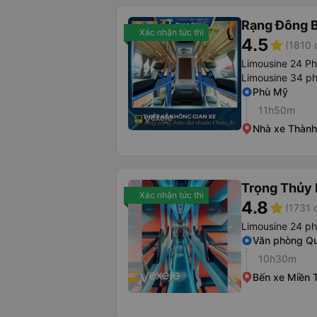
Rạng Đông B
Xác nhận tức thì
4.5
star
(1810 
Limousine 24 P
Limousine 34 p
Phù Mỹ
11h50m
Nhà xe Thành
Trọng Thủy 
Xác nhận tức thì
4.8
star
(1731 
Limousine 24 p
Văn phòng Q
10h30m
Bến xe Miền 