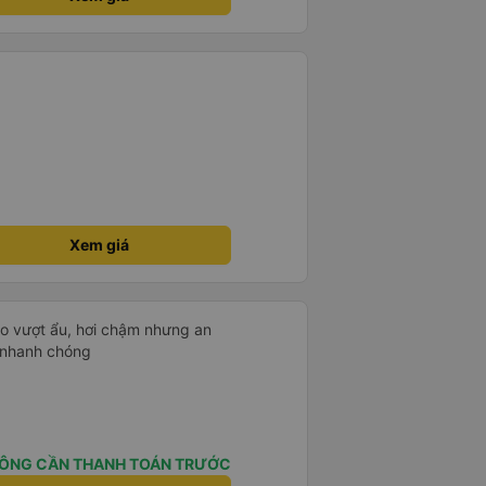
át đạt mua thêm nhiều xe chạy
 nâng cao tiêu chuẩn tuyến.
thgian trả khách, team VXR set
Xem giá
ko vượt ẩu, hơi chậm nhưng an
u nhanh chóng
ÔNG CẦN THANH TOÁN TRƯỚC