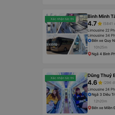
Bình Minh T
Xác nhận tức thì
4.7
star
(5841 
Limousine 22 P
Limousine 34 P
Bến xe Quy 
10h25m
Ngã 4 Bình P
Dũng Thuỷ 
Xác nhận tức thì
4.6
star
(296 đ
Limousine 24 P
Ngã 3 Diêu Tr
12h20m
Bến xe Miền 