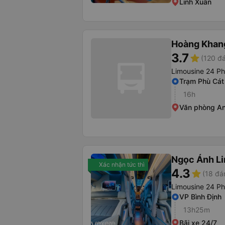
Linh Xuân
Hoàng Khan
3.7
star
(120 đá
Limousine 24 P
Trạm Phù Cát 
16h
Văn phòng A
Ngọc Ánh L
Xác nhận tức thì
4.3
star
(18 đá
Limousine 24 P
VP Bình Định
13h25m
Bãi xe 24/7