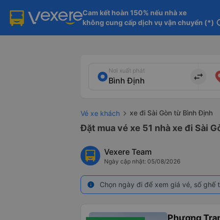
Cam kết hoàn 150% nếu nhà xe

không cung cấp dịch vụ vận chuyển (*)
in
Nơi xuất phát
import_export
xe đi Sài Gòn từ Bình Định
Vé xe khách
Đặt mua vé xe 51 nhà xe đi Sài G
Vexere Team
Ngày cập nhật: 05/08/2026
Chọn ngày đi để xem giá vé, số ghế t
info
Phương Tra