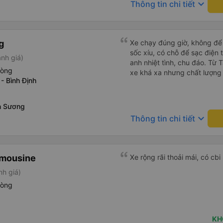
keyboard_arrow_down
Thông tin chi tiết
g
Xe chạy đúng giờ, không để k
sốc xíu, có chỗ để sạc điện 
nh giá)
anh nhiệt tình, chu đáo. Từ
hòng
xe khá xa nhưng chất lượng 
- Bình Định
n Sương
keyboard_arrow_down
Thông tin chi tiết
imousine
Xe rộng rãi thoải mái, có cb
nh giá)
hòng
KH