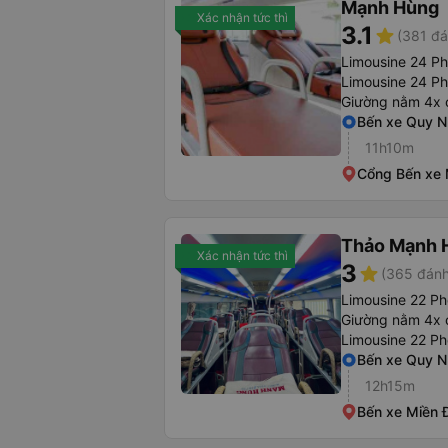
Mạnh Hùng
Xác nhận tức thì
3.1
star
(381 đá
Limousine 24 P
Limousine 24 P
Giường nằm 4x 
Bến xe Quy 
11h10m
Cổng Bến xe 
Thảo Mạnh 
Xác nhận tức thì
3
star
(365 đánh
Limousine 22 Ph
Giường nằm 4x 
Limousine 22 P
Bến xe Quy 
12h15m
Bến xe Miền 