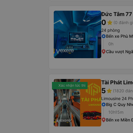
Đức Tâm 77
0
star
(0 đánh g
24 phòng
Bến xe Phù 
0h
Cầu vượt Ngã
Tài Phát Li
Xác nhận tức thì
5
star
(1820 đán
Limousine 24 P
Big C Quy Nh
10h15m
Bến xe Miền 