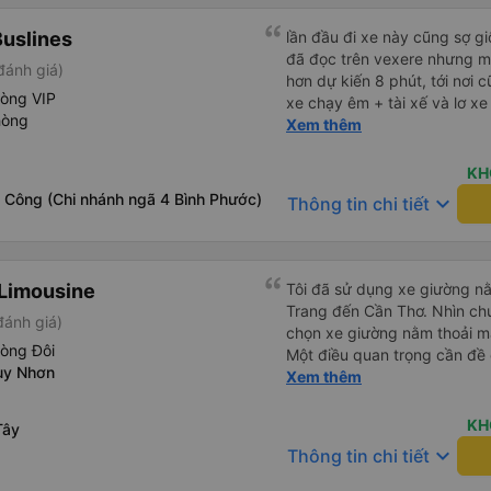
thời sinh viên"
uslines
lần đầu đi xe này cũng sợ g
đã đọc trên vexere nhưng m
đánh giá)
hơn dự kiến 8 phút, tới nơi c
hòng VIP
xe chạy êm + tài xế và lơ xe đều thân thiện dễ thương. thật
hòng
ra cũng kh tiếp xúc nhiều+
Xem thêm
thấy vậy + đồ ăn tối đa dạng, nêm nếm thì tùy người thấy
hợp, cá nhân mình thấy kh hợp lắm nhưng chưa đến mức tệ
KH
mình đi chuyến quảng ngãi 
 Công (Chi nhánh ngã 4 Bình Phước)
keyboard_arrow_down
Thông tin chi tiết
(cả ăn tối) cho khách đi vệ sinh. cái hay ở đây là khi gần tới
chỗ ăn tối sẽ có loa thông 
thực tế chỉ dừng khoảng 25
đủ. tóm lại thì lần đầu đi xe
Limousine
Tôi đã sử dụng xe giường nằ
ấn tượng tốt
Trang đến Cần Thơ. Nhìn chu
đánh giá)
chọn xe giường nằm thoải má
hòng Đôi
Một điều quan trọng cần đề 
uy Nhơn
xe, điều này có thể gây khó 
Xem thêm
xuyên đêm. Tuy nhiên, khi 
chuyến đi vẫn khá thoải mái
KH
Tây
(hôm qua) rất tốt. Mặc dù x
keyboard_arrow_down
Thông tin chi tiết
nhưng công ty đã thông báo 
gặp vấn đề gì. Xe khá thoải 