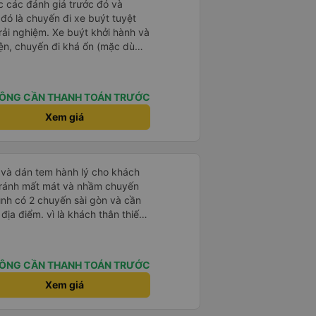
ọc các đánh giá trước đó và
 đỡ
 đó là chuyến đi xe buýt tuyệt
rải nghiệm. Xe buýt khởi hành và
iện, chuyến đi khá ổn (mặc dù
c trưng của Việt Nam ^^), và chỗ
c sự rất hài lòng.
ÔNG CẦN THANH TOÁN TRƯỚC
Xem giá
tránh mất mát và nhầm chuyến
mình có 2 chuyến sài gòn và cần
khách thân thiết
òng và tin tưởng. tuy nhiên rất
n anh chị em nhà xe cùng nhau
iếp
ÔNG CẦN THANH TOÁN TRƯỚC
 nữa thì chắc chắn quy công ty
chọn số 1 quy nhơn. rất cảm
Xem giá
 như chị Thảo đã lắng nghe và
 thiết nhiều năm của nhà xe từ