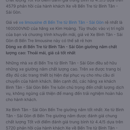
4579 phản hồi của hành khách Xe về Bến Tre từ Bình Tân -
Sài Gòn.
Giá vé
xe limousine đi Bến Tre từ Bình Tân - Sài Gòn
rẻ nhất là
160000VND của hãng xe Kim Hoàng. Tùy thuộc vào vị trí ngồi
của bạn và chương trình khuyến mãi, giá vé Xe Bình Tân - Sài
Gòn đi Bến Tre limousine này có thể sẽ rẻ hơn
Dòng xe đi Bến Tre từ Bình Tân - Sài Gòn giường nằm chất
lượng cao: Thoải mái, giá cả tốt nhất
Những nhà xe đi Bến Tre từ Bình Tân - Sài Gòn đều sở hữu
những xe giường nằm chất lượng cao. Trên xe được trang bị
đầy đủ các trang thiết bị hiện đại phục vụ cho nhu cầu di
chuyển của hành khách. Bên cạnh đó, các hãng xe khách
Bình Tân - Sài Gòn Bến Tre luôn chú trọng đến chất lượng dịch
vụ, không ngừng cải thiện để mang đến trải nghiệm hoàn hảo
cho hành khách.
Xe Bình Tân - Sài Gòn Bến Tre giường nằm tốt nhất: Xe từ Bình
Tân - Sài Gòn đi Bến Tre giường nằm được đánh giá chung
chất lượng Tốt với điểm đánh giá trung bình từ 4.4/5 dựa trên
5720 phản hồi của hành khách Xe về Bến Tre từ Bình Tân -