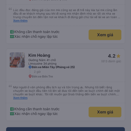
Lúc đầu đọc đáng giá của mn mk cũng sợ xe đi trễ này kia tại mk cũng lần
đầu đi xe khách nhưng sau khi đi xong mk nhận định nhà xe rất ok nha xe
trung chuyển bn đến tận nơi xe khách đi đúng giờ chú tài xế lái xe an toàn và
ko sốc quá đầu nha nv trên xe cũng chu đáo nchung mk có đi sg vẫn ủng hộ
Xem thêm
nhà xe
Không cần thanh toán trước
Xem giá
Xác nhận chỗ ngay lập tức
Kim Hoàng
4.2
Giường Nằm 41 chỗ
(613 đánh giá)
Limousine 34 phòng
Bến xe Miền Tây (Phòng vé 25)
2 giờ
Bến xe Bến Tre
Mọi người ở văn phòng đều lịch sự và tôn trọng 🙏. Nhưng tôi biết rằng
chuyến xe buýt đầu tiên tôi lên sẽ đưa tôi đến bến xe buýt chính để bắt một
chuyến xe buýt khác. Tôi rất muốn gọi Grab thẳng đến bến xe buýt chính.
Điều đó sẽ giúp tôi không phải mang vác hành lý nhiều lần. Ngoài ra, xe buýt
Xem thêm
chính sạch sẽ, thoải mái và chuyến đi rất dễ chịu.
Không cần thanh toán trước
Xem giá
Xác nhận chỗ ngay lập tức