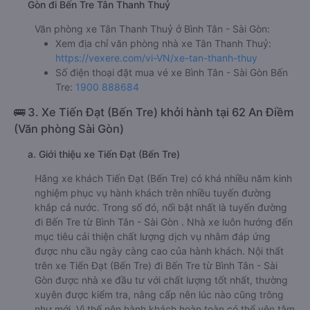
Gòn đi Bến Tre Tân Thanh Thuỷ
Văn phòng xe Tân Thanh Thuỷ ở Bình Tân - Sài Gòn:
Xem địa chỉ văn phòng nhà xe Tân Thanh Thuỷ:
https://vexere.com/vi-VN/xe-tan-thanh-thuy
Số điện thoại đặt mua vé xe Bình Tân - Sài Gòn Bến
Tre:
1900 888684
🚌 3. Xe Tiến Đạt (Bến Tre) khởi hành tại 62 An Điềm
(Văn phòng Sài Gòn)
a. Giới thiệu xe Tiến Đạt (Bến Tre)
Hãng xe khách Tiến Đạt (Bến Tre) có khá nhiều năm kinh
nghiệm phục vụ hành khách trên nhiều tuyến đường
khắp cả nước. Trong số đó, nổi bật nhất là tuyến đường
đi Bến Tre từ Bình Tân - Sài Gòn . Nhà xe luôn hướng đến
mục tiêu cải thiện chất lượng dịch vụ nhằm đáp ứng
được nhu cầu ngày càng cao của hành khách. Nội thất
trên xe Tiến Đạt (Bến Tre) đi Bến Tre từ Bình Tân - Sài
Gòn được nhà xe đầu tư với chất lượng tốt nhất, thường
xuyên được kiểm tra, nâng cấp nên lúc nào cũng trông
như mới. Vì thế nên hành khách hoàn toàn có thể yên tâm