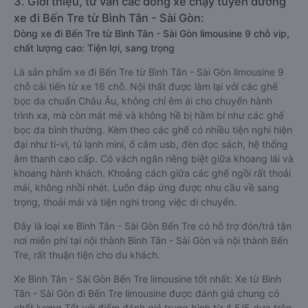
3. Giới thiệu, tư vấn các dòng xe chạy tuyến đường
xe đi Bến Tre từ Bình Tân - Sài Gòn:
Dòng xe đi Bến Tre từ Bình Tân - Sài Gòn limousine 9 chỗ vip,
chất lượng cao: Tiện lợi, sang trọng
Là sản phẩm xe đi Bến Tre từ Bình Tân - Sài Gòn limousine 9
chỗ cải tiến từ xe 16 chỗ. Nội thất được làm lại với các ghế
bọc da chuẩn Châu Âu, không chỉ êm ái cho chuyến hành
trình xa, mà còn mát mẻ và không hề bị hầm bí như các ghế
bọc da bình thường. Kèm theo các ghế có nhiều tiện nghi hiện
đại như ti-vi, tủ lạnh mini, ổ cắm usb, đèn đọc sách, hệ thống
âm thanh cao cấp. Có vách ngăn riêng biệt giữa khoang lái và
khoang hành khách. Khoảng cách giữa các ghế ngồi rất thoải
mái, không nhồi nhét. Luôn đáp ứng được nhu cầu về sang
trọng, thoải mái và tiện nghi trong việc di chuyển.
Đây là loại xe Bình Tân - Sài Gòn Bến Tre có hỗ trợ đón/trả tận
nơi miễn phí tại nội thành Bình Tân - Sài Gòn và nội thành Bến
Tre, rất thuận tiện cho du khách.
Xe Bình Tân - Sài Gòn Bến Tre limousine tốt nhất: Xe từ Bình
Tân - Sài Gòn đi Bến Tre limousine được đánh giá chung có
chất lượng Tốt với điểm đánh giá trung bình từ 4.5/5 dựa trên