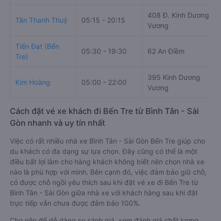
408 Đ. Kinh Dương
Tân Thanh Thuỷ
05:15 - 20:15
Vương
Tiến Đạt (Bến
05:30 - 19:30
62 An Điềm
Tre)
395 Kinh Dương
Kim Hoàng
05:00 - 22:00
Vương
Cách đặt vé xe khách đi Bến Tre từ Bình Tân - Sài
Gòn nhanh và uy tín nhất
Việc có rất nhiều nhà xe Bình Tân - Sài Gòn Bến Tre giúp cho
du khách có đa dạng sự lựa chọn. Đây cũng có thể là một
điều bất lợi làm cho hàng khách không biết nên chọn nhà xe
nào là phù hợp với mình. Bên cạnh đó, việc đảm bảo giữ chỗ,
có được chỗ ngồi yêu thích sau khi đặt vé xe đi Bến Tre từ
Bình Tân - Sài Gòn giữa nhà xe với khách hàng sau khi đặt
trực tiếp vẫn chưa được đảm bảo 100%.
Cho nên để dễ dàng so sánh giá, xem đánh giá chất lượng