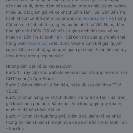
các nhà xe đi, được đảm bảo quyền lợi cao nhất, được hưởng
nhiều ưu đãi giảm giá vé xe khách Bình Tân - Sài Gòn Bến Tre,
hành khách có thể đặt mua tại website
Vexere.com
- Hệ thống
đặt vé xe khách chất lượng, và uy tín nhất tại Việt Nam, đảm
bảo giữ chỗ 100%. Đối với bất cứ giao dịch đặt mua vé xe
khách đi Bến Tre từ Bình Tân - Sài Gòn nào của quý khách tại
trang web
Vexere.com
đều được Vexere cam kết giải quyết
sự cố. Chính sách tặng coupon giảm giá hoặc hoàn tiền sẽ tùy
theo từng trường hợp sự việc.
Hướng dẫn đặt vé tại Vexere.com:
Bước 1: Truy cập vào website Vexere hoặc tải app Vexere trên
CH Play hoặc App Store.
Bước 2: Chọn điểm đi, điểm đến, ngày đi, sau đó chọn “TÌM
VÉ XE”.
Bước 3: Chọn hãng xe khách đi Bến Tre từ Bình Tân - Sài Gòn,
giờ khởi hành phù hợp. Bấm chọn vào khung giờ quý khách
muốn đi để tiến hành đặt vé.
Bước 4: Chọn vị trí/giường ghế, điểm đón, điểm trả và nhập
thông tin hành khách khi đặt mua vé xe đi Bến Tre từ Bình Tân
- Sài Gòn