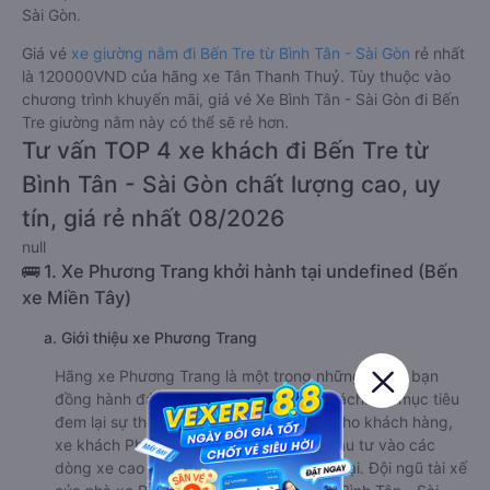
Sài Gòn.
Giá vé
xe giường nằm đi Bến Tre từ Bình Tân - Sài Gòn
rẻ nhất
là 120000VND của hãng xe Tân Thanh Thuỷ. Tùy thuộc vào
chương trình khuyến mãi, giá vé Xe Bình Tân - Sài Gòn đi Bến
Tre giường nằm này có thể sẽ rẻ hơn.
Tư vấn TOP 4 xe khách đi Bến Tre từ
Bình Tân - Sài Gòn chất lượng cao, uy
tín, giá rẻ nhất 08/2026
null
🚌 1. Xe Phương Trang khởi hành tại undefined (Bến
xe Miền Tây)
a. Giới thiệu xe Phương Trang
Hãng xe Phương Trang là một trong những người bạn
đồng hành đáng tin cậy với nhiều du khách. Với mục tiêu
đem lại sự thoải mái và tiện nghi tối đa cho khách hàng,
xe khách Phương Trang đã chú trọng đầu tư vào các
dòng xe cao cấp với nhiều tiện ích hiện đại. Đội ngũ tài xế