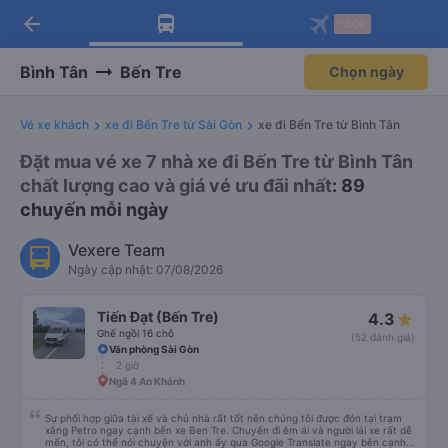
arrow_back
Tải app Vexere ngay!
Tải app Vexere
-30k
Mở app
Mở app
Nhận ưu đãi thành viên độc
-30k/ghế khi đặt vé máy bay qua
quyền
app
Bình Tân
Bến Tre
Chọn ngày
Vé xe khách
xe đi Bến Tre từ Sài Gòn
xe đi Bến Tre từ Bình Tân
Đặt mua vé xe 7 nhà xe đi Bến Tre từ Bình Tân
chất lượng cao và giá vé ưu đãi nhất
: 89
chuyến mỗi ngày
Vexere Team
Ngày cập nhật: 07/08/2026
Tiến Đạt (Bến Tre)
4.3
Ghế ngồi 16 chỗ
(52 đánh giá)
Văn phòng Sài Gòn
2 giờ
Ngã 4 An Khánh
Sự phối hợp giữa tài xế và chủ nhà rất tốt nên chúng tôi được đón tại trạm
xăng Petro ngay cạnh bến xe Ben Tre. Chuyến đi êm ái và người lái xe rất dễ
mến, tôi có thể nói chuyện với anh ấy qua Google Translate ngay bên cạnh.