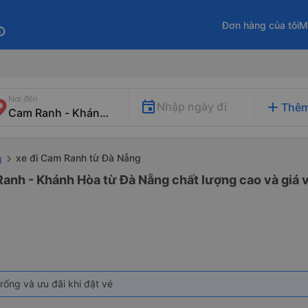
Đơn hàng của tôi
M
fo
Nơi đến
add
Nhập ngày đi
Thêm
xe đi Cam Ranh từ Đà Nẵng
g
Ranh - Khánh Hòa từ Đà Nẵng chất lượng cao và giá v
rống và ưu đãi khi đặt vé