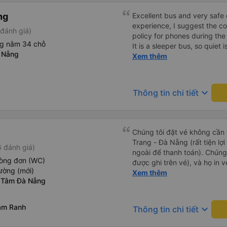
ng
Excellent bus and very safe 
experience, I suggest the 
đánh giá)
policy for phones during the
ng nằm 34 chỗ
It is a sleeper bus, so quiet 
 Nẵng
Wi-Fi password clearly insid
Xem thêm
would definitely ride with them again! --------
lượng tốt và tài xế lái xe rấ
hơn, tôi góp ý nhà xe nên có
keyboard_arrow_down
Thông tin chi tiết
lặng (tắt âm thanh điện tho
phiền hành khách khác ngủ.
mật khẩu Wi-Fi trong xe để
Tôi vẫn sẽ tiếp tục ủng hộ nh
Chúng tôi đặt vé không cần
Trang - Đà Nẵng (rất tiện lợ
 đánh giá)
ngoài để thanh toán). Chúng
hòng đơn (WC)
được ghi trên vé), và họ in 
ường (mới)
tôi cũng quyết định mua vé ch
Xem thêm
 Tâm Đà Nẵng
vé trên ứng dụng cũng giống
buýt nhỏ đến điểm hẹn, sau
Tôi khuyên bạn nên mang th
am Ranh
keyboard_arrow_down
Thông tin chi tiết
mỏng, vì thỉnh thoảng trời kh
nhưng vẫn có sẵn. Cổng USB