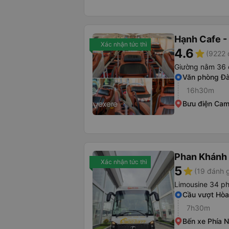
Hạnh Cafe -
Xác nhận tức thì
4.6
star
(9222 
Giường nằm 36 
Văn phòng Đ
16h30m
Bưu điện Ca
Phan Khánh
Xác nhận tức thì
5
star
(19 đánh g
Limousine 34 p
Cầu vượt Hò
7h30m
Bến xe Phía 