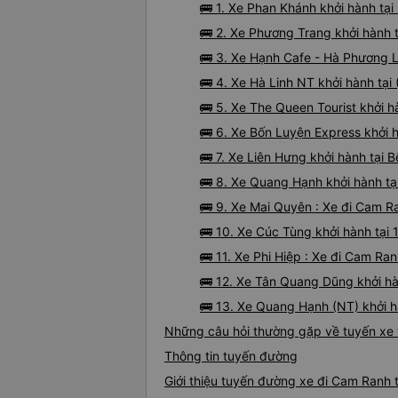
🚌 1. Xe Phan Khánh khởi hành tạ
🚌 2. Xe Phương Trang khởi hành 
🚌 3. Xe Hạnh Cafe - Hà Phương 
🚌 4. Xe Hà Linh NT khởi hành tại
🚌 5. Xe The Queen Tourist khởi 
🚌 6. Xe Bốn Luyện Express khởi
🚌 7. Xe Liên Hưng khởi hành tạ
🚌 8. Xe Quang Hạnh khởi hành tạ
🚌 9. Xe Mai Quyên : Xe đi Cam R
🚌 10. Xe Cúc Tùng khởi hành tại
🚌 11. Xe Phi Hiệp : Xe đi Cam Ra
🚌 12. Xe Tân Quang Dũng khởi 
🚌 13. Xe Quang Hạnh (NT) khởi 
Những câu hỏi thường gặp về tuyến xe
Thông tin tuyến đường
Giới thiệu tuyến đường xe đi Cam Ranh