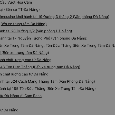
i Cầu Vượt Hòa Cầm
комфортный, чистый. В не
стороны. По 6 капсул на к
tại (Bến xe TT Đà Nẵng)
мы поняли без капсулы,он
Limousine khởi hành tại 19 Đường 3 tháng 2 (Văn phòng Đà Nẵng)
углом в 45 градусов. Я бы
рекомендовала это место,
 (Bến xe trung tâm Đà Nẵng)
не совсем простая. Мы бр
hành tại 28 Đường 3/2 (Văn phòng Đà Nẵng)
поскольку нижние к моме
 hành tại 17 Nguyễn Tường Phổ (Văn phòng Đà Nẵng)
все были заняты. Почему 
показалось,что они врове
i Bến Xe Trung Tâm Đà Nẵng, Tôn Đức Thắng (Bến Xe Trung Tâm Đà N
совсем комфортно (было б
i (Bến xe trung tâm Đà Nẵng)
касается самих капсул: по
выемкам (удобно), капсул
anh chất lượng cao từ Đà Nẵng
мне было ультракомфортно
 148 Tôn Đức Thắng (Bến xe trung tâm Đà Nẵng)
если вытянуться полность
nh chất lượng cao từ Đà Nẵng
), она достаточно широка
Вас от всех пассажиров, и
hành tại 524 Cách Mạng Tháng Tám (Văn Phòng Đà Nẵng)
регулировка света, подста
hành tại 185 Tôn Đức Thắng (Bến Xe Trung Tâm Đà Nẵng)
негабаритных вещей- гадж
зеркало, есть плед и подуш
 từ Đà Nẵng đi Cam Ranh
многоразовые, мы их не ис
стираются ли они как-то 🤷
 từ Đà Nẵng
отверстия кондиционера (