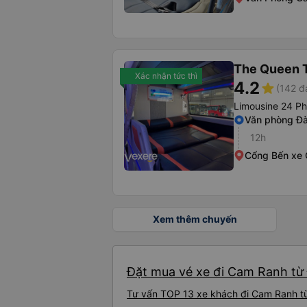
The Queen T
Xác nhận tức thì
4.2
star
(142 đ
Limousine 24 P
Văn phòng Đ
12h
Cổng Bến xe
Xem thêm chuyến
Đặt mua vé xe đi Cam Ranh từ 
Tư vấn TOP 13 xe khách đi Cam Ranh từ 