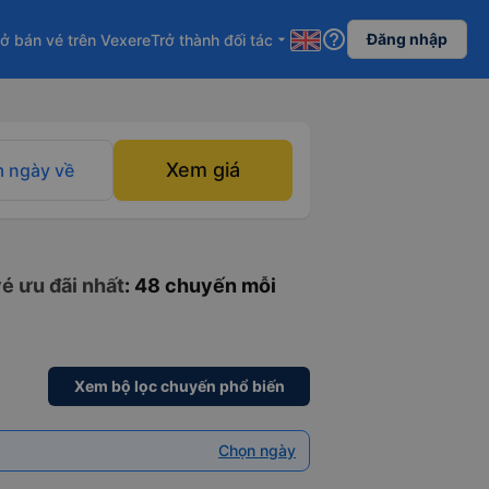
help_outline
Đăng nhập
ở bán vé trên Vexere
Trở thành đối tác
arrow_drop_down
Xem giá
 ngày về
é ưu đãi nhất
: 48 chuyến mỗi
Xem bộ lọc chuyến phổ biến
Chọn ngày