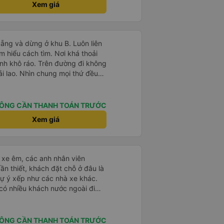
 chừ nhé! 👍
Xem giá
g, tâm lý. 10 điểm không nhưng.
 người nhà, bạn bè đi xe này. ưng
ì cảm ơn xe kia để mình bít đến
ẵng và dừng ở khu B. Luôn liên
ìm hiểu cách tìm. Nơi khá thoải
inh khô ráo. Trên đường đi không
ải lao. Nhìn chung mọi thứ đều
ÔNG CẦN THANH TOÁN TRƯỚC
Xem giá
ái xe êm, các anh nhân viên
ần thiết, khách đặt chỗ ở đâu là
tự ý xếp như các nhà xe khác.
 có nhiều khách nước ngoài đi
đến Nha Trang nha!
ÔNG CẦN THANH TOÁN TRƯỚC