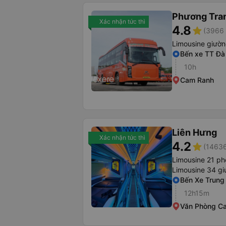
Phương Tra
Xác nhận tức thì
4.8
star
(3966 
Limousine giườ
Bến xe TT Đà
10h
Cam Ranh
Liên Hưng
Xác nhận tức thì
4.2
star
(14636
Limousine 21 p
Limousine 34 gi
Bến Xe Trung
12h15m
Văn Phòng C