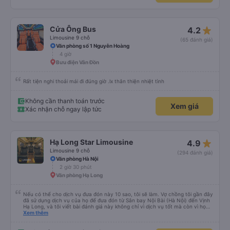
star_rate
Cửa Ông Bus
4.2
Limousine 9 chỗ
(65 đánh giá)
Văn phòng số 1 Nguyễn Hoàng
4 giờ
Bưu điện Vân Đồn
Rất tiện nghi thoải mái đi đúng giờ .lx thân thiện nhiệt tình
Không cần thanh toán trước
Xem giá
Xác nhận chỗ ngay lập tức
star_rate
Hạ Long Star Limousine
4.9
Limousine 9 chỗ
(294 đánh giá)
Văn phòng Hà Nội
2 giờ 30 phút
Văn phòng Hạ Long
Nếu có thể cho dịch vụ đưa đón này 10 sao, tôi sẽ làm. Vợ chồng tôi gần đây
đã sử dụng dịch vụ của họ để đưa đón từ Sân bay Nội Bài (Hà Nội) đến Vịnh
Hạ Long, và tôi viết bài đánh giá này không chỉ vì dịch vụ tốt mà còn vì họ
thực sự là những anh hùng. Chuyến bay của chúng tôi bị hoãn nghiêm trọng,
Xem thêm
và mặc dù đã cố gắng hết sức để liên lạc, chúng tôi vẫn đến sân bay muộn
hơn hai tiếng. Chúng tôi căng thẳng, kiệt sức và hoàn toàn nghĩ rằng mình