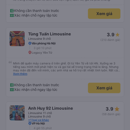
Không cần thanh toán trước
Xem giá
Xác nhận chỗ ngay lập tức
Tùng Tuấn Limousine
3.9
Limousine 9 chỗ
(210 đánh giá)
Văn phòng Hà Nội
3 giờ 10 phút
Legacy Yên Tử
Mình để quên máy camera ở trên ghế. Đi từ Yên Tử về tới HN. Xuống xe 3
tiếng sau mình mới phát hiện ra và gọi tài xế trong trạng thái lo lắng. Nhưng
may mắn đã đến với mình, các anh nhà xe hỗ trợ rất nhiệt tình luôn. Rất cảm
ơn và chúc các anh nhà xe Tùng Tuấn sức khoẻ, vạn dặm bình an ạ!
Xem thêm
Không cần thanh toán trước
Xem giá
Xác nhận chỗ ngay lập tức
star_rate
Anh Huy 92 Limousine
3.9
Limousine 11 chỗ
(59 đánh giá)
Limousine 9 chỗ
+1 loại xe khác
VP Hà Nội
4 giờ 55 phút