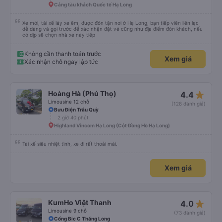
Cảng tàu khách Quốc tế Hạ Long
Xe mới, tài xế láy xe êm, được đón tận nơi ở Hạ Long, bạn tiếp viên liên lạc
dễ dàng và gọi trước để xác nhận đặt vé cũng như địa điểm đón khách, nếu
có dịp sẽ chọn nhà xe này tiếp
Không cần thanh toán trước
Xem giá
Xác nhận chỗ ngay lập tức
star_rate
Hoàng Hà (Phú Thọ)
4.4
Limousine 12 chỗ
(128 đánh giá)
Bưu Điện Trâu Quỳ
2 giờ 40 phút
Highland Vincom Hạ Long (Cột Đồng Hồ Hạ Long)
Tài xế siêu nhiệt tình, xe đi rất thoải mái.
Xem giá
star_rate
KumHo Việt Thanh
4.0
Limousine 9 chỗ
(73 đánh giá)
Cổng Bic C Thăng Long