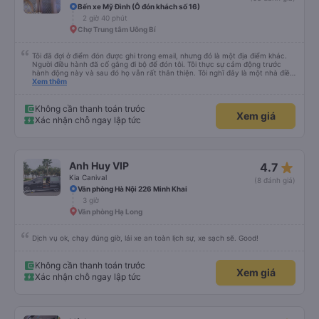
Bến xe Mỹ Đình (Ô đón khách số 16)
2 giờ 40 phút
Chợ Trung tâm Uông Bí
Tôi đã đợi ở điểm đón được ghi trong email, nhưng đó là một địa điểm khác.
Người điều hành đã cố gắng đi bộ để đón tôi. Tôi thực sự cảm động trước
hành động này và sau đó họ vẫn rất thân thiện. Tôi nghĩ đây là một nhà điều
hành xe buýt rất đáng tin cậy.
Xem thêm
Không cần thanh toán trước
Xem giá
Xác nhận chỗ ngay lập tức
star_rate
Anh Huy VIP
4.7
Kia Canival
(8 đánh giá)
Văn phòng Hà Nội 226 Minh Khai
3 giờ
Văn phòng Hạ Long
Dịch vụ ok, chạy đúng giờ, lái xe an toàn lịch sự, xe sạch sẽ. Good!
Không cần thanh toán trước
Xem giá
Xác nhận chỗ ngay lập tức