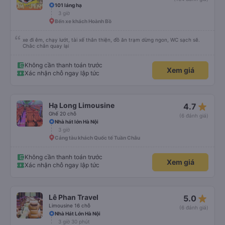
101 láng hạ
3 giờ
Bến xe khách Hoành Bồ
xe đi êm, chạy lướt, tài xế thân thiện, đồ ăn trạm dừng ngon, WC sạch sẽ.
Chắc chắn quay lại
Không cần thanh toán trước
Xem giá
Xác nhận chỗ ngay lập tức
star_rate
Hạ Long Limousine
4.7
Ghế 20 chỗ
(6 đánh giá)
Nhà hát lớn Hà Nội
3 giờ
Cảng tàu khách Quốc tế Tuần Châu
Không cần thanh toán trước
Xem giá
Xác nhận chỗ ngay lập tức
star_rate
Lê Phan Travel
5.0
Limousine 16 chỗ
(6 đánh giá)
Nhà Hát Lớn Hà Nội
3 giờ 30 phút