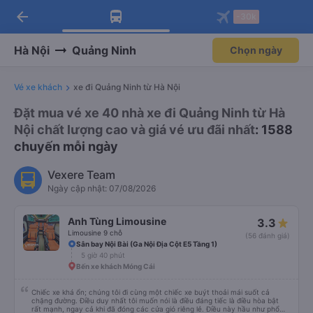
arrow_back
Tải app Vexere ngay!
Tải app Vexere
-30k
Mở app
Mở app
Nhận ưu đãi thành viên độc
-30k/ghế khi đặt vé máy bay qua
quyền
app
Hà Nội
Quảng Ninh
Chọn ngày
Vé xe khách
xe đi Quảng Ninh từ Hà Nội
Đặt mua vé xe 40 nhà xe đi Quảng Ninh từ Hà
Nội chất lượng cao và giá vé ưu đãi nhất
: 1588
chuyến mỗi ngày
Vexere Team
Ngày cập nhật: 07/08/2026
Anh Tùng Limousine
3.3
Limousine 9 chỗ
(56 đánh giá)
Sân bay Nội Bài (Ga Nội Địa Cột E5 Tầng 1)
5 giờ 40 phút
Bến xe khách Móng Cái
Chiếc xe khá ổn; chúng tôi đi cùng một chiếc xe buýt thoải mái suốt cả
chặng đường. Điều duy nhất tôi muốn nói là điều đáng tiếc là điều hòa bật
rất mạnh, ngay cả khi đã đóng các cửa gió riêng lẻ. Điều này hầu như phổ