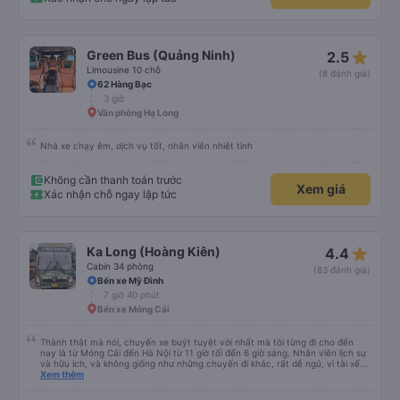
star_rate
Green Bus (Quảng Ninh)
2.5
Limousine 10 chỗ
(8 đánh giá)
62 Hàng Bạc
3 giờ
Văn phòng Hạ Long
Nhà xe chạy êm, dịch vụ tốt, nhân viên nhiệt tình
Không cần thanh toán trước
Xem giá
Xác nhận chỗ ngay lập tức
star_rate
Ka Long (Hoàng Kiên)
4.4
Cabin 34 phòng
(83 đánh giá)
Bến xe Mỹ Đình
7 giờ 40 phút
Bến xe Móng Cái
Thành thật mà nói, chuyến xe buýt tuyệt vời nhất mà tôi từng đi cho đến
nay là từ Móng Cái đến Hà Nội từ 11 giờ tối đến 6 giờ sáng. Nhân viên lịch sự
và hữu ích, và không giống như những chuyến đi khác, rất dễ ngủ, vì tài xế
không liên tục bóp còi. Tôi thức dậy lúc 4:30 sáng để kịp đi vệ sinh, và các
Xem thêm
tiện nghi thì sạch sẽ. Đây chắc chắn là một chiếc giường giá rẻ, nhưng với
một chiếc giường cỡ queen thấp với chiều cao 159 cm, tôi có thể vừa với