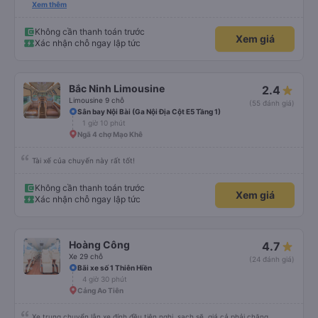
biến ở châu Á. Vì vậy, hãy mang theo quần áo ấm hoặc thứ gì đó để che
Xem thêm
chắn.
Không cần thanh toán trước
Xem giá
Xác nhận chỗ ngay lập tức
Bắc Ninh Limousine
2.4
Limousine 9 chỗ
(55 đánh giá)
Sân bay Nội Bài (Ga Nội Địa Cột E5 Tầng 1)
1 giờ 10 phút
Ngã 4 chợ Mạo Khê
Tài xế của chuyến này rất tốt!
Không cần thanh toán trước
Xem giá
Xác nhận chỗ ngay lập tức
Hoàng Công
4.7
Xe 29 chỗ
(24 đánh giá)
Bãi xe số 1 Thiên Hiền
4 giờ 30 phút
Cảng Ao Tiên
Xe trung chuyển lẫn xe đính đều tiện nghi, sạch sẽ, giá cả phải chăng.