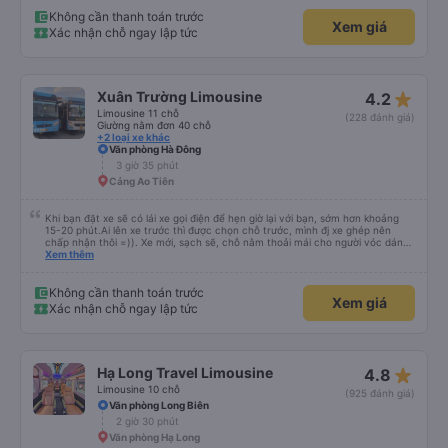
Không cần thanh toán trước
Xem giá
Xác nhận chỗ ngay lập tức
star_rate
Xuân Trường Limousine
4.2
Limousine 11 chỗ
(228 đánh giá)
Giường nằm đơn 40 chỗ
+2 loại xe khác
Văn phòng Hà Đông
3 giờ 35 phút
Cảng Ao Tiên
Khi bạn đặt xe sẽ có lái xe gọi điện để hẹn giờ lại với bạn, sớm hơn khoảng
15-20 phút.Ai lên xe trước thì được chọn chỗ trước, mình đj xe ghép nên
chấp nhận thôi =)). Xe mới, sạch sẽ, chỗ nằm thoải mái cho người vóc dáng
vừa ( ai m8 người thì hơi vướng víu xíu ha ). Hừm xe mới, điều hoà lạnh sâu
Xem thêm
nên bạn nào không chịu được lạnh nhớ lấu cái chăn dày đắp cho ấm. Bác tài
lái xe khá là êm nhưng mỗi tội khi nói chuyện điện thoại khá là to làm mình
trong chuyến đi tỉnh dậy sương sương khoảng 2-3 lần nhưng vẫn ngủ ngon
Không cần thanh toán trước
Xem giá
(may béo nên dễ ngủ tỉnh là ngủ típ ). Nhà xe nên mắc cái rèm hay màn
Xác nhận chỗ ngay lập tức
nhựa ngăn cách khách với lái xe, ổm cho 2 bên. Nói chung mình rất có thiện
cảm với nhà xe này nên nếu đi đâu xuống Hạ Long thì mình vẫn chọn quay
lại nhà xe ni.
star_rate
Hạ Long Travel Limousine
4.8
Limousine 10 chỗ
(925 đánh giá)
Văn phòng Long Biên
2 giờ 30 phút
Văn phòng Hạ Long