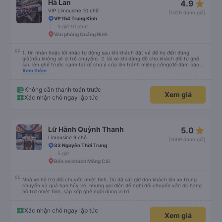
star_rate
Hà Lan
4.9
VIP Limousine 10 chỗ
(1426 đánh giá)
VP 154 Trung Kính
3 giờ 10 phút
Văn phòng Quảng Ninh
1. tin nhắn hoặc lời nhắc tự động sau khi khách đặt vé để họ đến đúng
giờ(nếu không sẽ bị trễ chuyến). 2. lái xe khi dừng đỗ cho khách đổi từ ghế
sau lên ghế trước cạnh tài xế chú ý cửa lên tránh miệng cống(để đảm bảo
an toàn cho khách- tại HN: miệng cống bằng sắt chữ nhật dạng ô lưới, cửa
Xem thêm
miệng cống còn kết nối với vỉa hè tương đương 1 viên gạch lát viền vỉa hè
50-60cm. 3. Thái độ và tay nghề tài xế tốt. Bác tài đã cố gắng để về đến
Tng kịp 20h, để khách nối chuyến Xe 11 chỗ nên thoáng đãng.
Không cần thanh toán trước
Xem giá
Xác nhận chỗ ngay lập tức
star_rate
Lữ Hành Quỳnh Thanh
5.0
Limousine 9 chỗ
(1669 đánh giá)
33 Nguyễn Thời Trung
5 giờ
Bến xe khách Móng Cái
Nhà xe hỗ trợ đổi chuyến nhiệt tình. Dù đã sát giờ đón khách lên xe trung
chuyển và quá hạn hủy vé, nhưng gọi điện để nghị đổi chuyến vẫn dc hãng
hỗ trợ nhiệt tình, sắp xếp ghế ngồi đúng vị trí
Xác nhận chỗ ngay lập tức
Xem giá