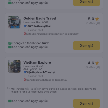
Xem giá
tắm và chúng rất sạch sẽ) và cũng có thể mua rất nhiều đồ ăn nhẹ và thức
Xác nhận chỗ ngay lập tức
ăn khác nhau. Ghế ngồi rất thoải mái! Hãy nhớ rằng đôi khi chất lượng đường
không được tốt nên có thể rất rung lắc. Chúng tôi đã đặt 2 ghế trên cùng ở
phía sau cùng của xe buýt và bạn có thể cảm thấy xe buýt rung rất nhiều,
những ghế dưới ngay trước những ghế này thoải mái hơn nhiều và chúng tôi
có thể sử dụng chúng vì chúng trống. Nhìn chung là một hành trình rất tốt :)
star_rate
Golden Eagle Travel
5.0
Limousine 28 chỗ VIP
(1 đánh giá)
160 Trần Quang Khải
2 giờ 45 phút
Mitsubishi Quảng Ninh cạnh Bến xe Bãi Cháy
Không cần thanh toán trước
Xem giá
Xác nhận chỗ ngay lập tức
star_rate
VietNam Explore
4.6
Limousine 18 chỗ
(108 đánh giá)
Ghế ngồi 35 chỗ
Viện Quy hoạch Thủy Lợi
3 giờ 40 phút
Cảng tàu khách Quốc tế Tuần Châu
Mọi thứ đều tốt. Tài xế lịch sự và đúng giờ. Lái xe an toàn, điểm đón và trả
khách rõ ràng và theo đúng thỏa thuận
Xác nhận chỗ ngay lập tức
Xem giá