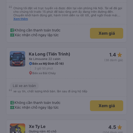
Chúng tôi đặt vé trực tuyến và được đón tại văn phòng Hà Nội. Tài xế đã gọi
cho chúng tôi trước 15 phút để báo rằng anh ấy đang trên đường đến.
Chuyến khởi hành đúng giờ, hành trình diễn ra rất tốt, ghế ngồi thoải mái.
Chúng tôi đã chọn trả khách ở Tam Cốc khi đặt xe trực tuyến, tài xế đã trả
Xem thêm
khách ở gần nơi lưu trú.
Không cần thanh toán trước
Xem giá
Xác nhận chỗ ngay lập tức
star_rate
Ka Long (Tiến Trình)
1.4
Xe Limousine 22 cabin
(38 đánh giá)
Bến xe Mỹ Đình (Ô 16)
3 giờ 50 phút
Bến xe Bãi Cháy
Lái xe an toàn
xe uy tín, chất lượng khỏi bàn. lần sau đi ủng hộ tiếp
Không cần thanh toán trước
Xem giá
Xác nhận chỗ ngay lập tức
star_rate
Xe Ty Le
4.5
Giường nằm 40 chỗ
(104 đánh giá)