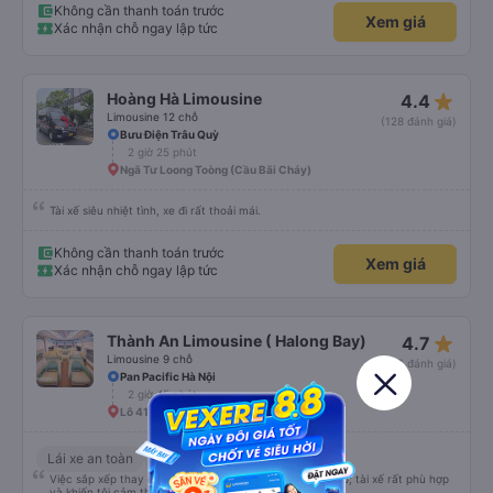
giày và ba lô của mình. Cổng USB hoạt động và với gói cước 8 gb/ngày của
Không cần thanh toán trước
Xem giá
Viettel, tôi có rất nhiều thứ để giải trí. Nước được cung cấp và điểm trừ thực
Xác nhận chỗ ngay lập tức
sự duy nhất là một bà cô ồn ào đang nói chuyện điện thoại. (không có nhiều
việc để làm với hàng xóm của bạn!)
star_rate
Hoàng Hà Limousine
4.4
Limousine 12 chỗ
(128 đánh giá)
Bưu Điện Trâu Quỳ
2 giờ 25 phút
Ngã Tư Loong Toòng (Cầu Bãi Cháy)
Tài xế siêu nhiệt tình, xe đi rất thoải mái.
Không cần thanh toán trước
Xem giá
Xác nhận chỗ ngay lập tức
star_rate
Thành An Limousine ( Halong Bay)
4.7
Limousine 9 chỗ
(15 đánh giá)
Pan Pacific Hà Nội
2 giờ 45 phút
Lô 41 Âu tàu ngủ đêm Tuần Châu
Lái xe an toàn
Thông tin hữu ích
+2
Việc sắp xếp thay đổi địa điểm đón và thông tin xe &amp; tài xế rất phù hợp
và khiến tôi cảm thấy thoải mái.