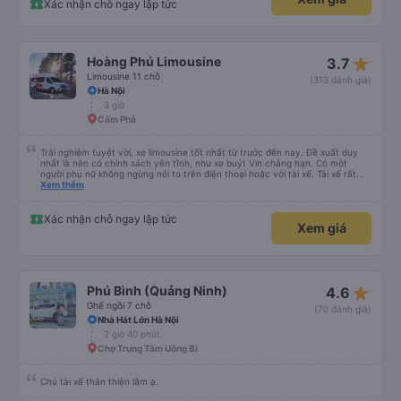
Xác nhận chỗ ngay lập tức
star_rate
Hoàng Phú Limousine
3.7
Limousine 11 chỗ
(313 đánh giá)
Hà Nội
3 giờ
Cẩm Phả
Trải nghiệm tuyệt vời, xe limousine tốt nhất từ trước đến nay. Đề xuất duy
nhất là nên có chính sách yên tĩnh, như xe buýt Vin chẳng hạn. Có một
người phụ nữ không ngừng nói to trên điện thoại hoặc với tài xế. Tài xế rất
tôn trọng. Những hành khách khác, thậm chí cả trẻ nhỏ cũng rất chu đáo.
Xem thêm
Tôi sẽ quay lại Hà Nội trong vài ngày nữa, chúng ta sẽ xem liệu tôi chỉ may
mắn hay xe limousine và dịch vụ luôn tuyệt vời. Hiện tại, chắc chắn sẽ giới
thiệu
Xác nhận chỗ ngay lập tức
Xem giá
star_rate
Phú Bình (Quảng Ninh)
4.6
Ghế ngồi 7 chỗ
(70 đánh giá)
Nhà Hát Lớn Hà Nội
2 giờ 40 phút
Chợ Trung Tâm Uông Bí
Chú tài xế thân thiện lắm ạ.