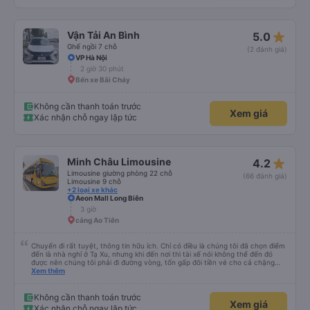
star_rate
Vận Tải An Bình
5.0
Ghế ngồi 7 chỗ
(2 đánh giá)
VP Hà Nội
2 giờ 30 phút
Bến xe Bãi Cháy
Không cần thanh toán trước
Xem giá
Xác nhận chỗ ngay lập tức
star_rate
Minh Châu Limousine
4.2
Limousine giường phòng 22 chỗ
(66 đánh giá)
Limousine 9 chỗ
+2 loại xe khác
Aeon Mall Long Biên
3 giờ
cảng Ao Tiên
Chuyến đi rất tuyệt, thông tin hữu ích. Chỉ có điều là chúng tôi đã chọn điểm
đến là nhà nghỉ ở Tạ Xu, nhưng khi đến nơi thì tài xế nói không thể đến đó
được nên chúng tôi phải đi đường vòng, tốn gấp đôi tiền vé cho cả chặng
cuối của chuyến đi từ Hà Nội. Ngoài ra thì mọi thứ khác đều rất tốt.
Xem thêm
Không cần thanh toán trước
Xem giá
Xác nhận chỗ ngay lập tức