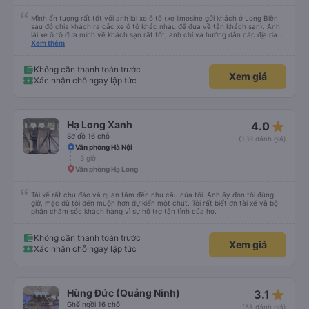
Mình ấn tượng rất tốt với anh lái xe ô tô (xe limosine gửi khách ở Long Biên
sau đó chia khách ra các xe ô tô khác nhau để đưa về tận khách sạn). Anh
lái xe ô tô đưa mình về khách sạn rất tốt, anh chỉ và hướng dẫn các địa danh
các món ăn nổi tiếng ở Hà Nội, mình để ý khi anh trả khách thì anh luôn
Xem thêm
xuống xe và mở cửa xe cho khách (tiểu tiết nhưng chứng tỏ thái độ phục vụ
rất tốt). Mẹ mình rất thích anh lái xe này vì anh có chia sẻ với mẹ mình về
những quan điểm sống rất ấn tượng. Mình không xin tên của anh chỉ biết anh
Không cần thanh toán trước
Xem giá
ở Ninh Bình thôi. Rất mong lần sau được anh lái xe tiếp và anh có nhiều
Xác nhận chỗ ngay lập tức
chuyến xe hơn để nhiều người biết đến anh hơn.
star_rate
Hạ Long Xanh
4.0
Sơ đồ 16 chỗ
(139 đánh giá)
Văn phòng Hà Nội
3 giờ
Văn phòng Hạ Long
Tài xế rất chu đáo và quan tâm đến nhu cầu của tôi. Anh ấy đón tôi đúng
giờ, mặc dù tôi đến muộn hơn dự kiến ​​một chút. Tôi rất biết ơn tài xế và bộ
phận chăm sóc khách hàng vì sự hỗ trợ tận tình của họ.
Không cần thanh toán trước
Xem giá
Xác nhận chỗ ngay lập tức
star_rate
Hùng Đức (Quảng Ninh)
3.1
Ghế ngồi 16 chỗ
(58 đánh giá)