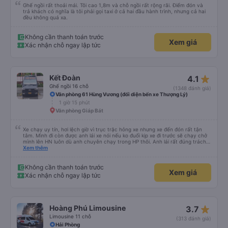
Ghế ngồi rất thoải mái. Tôi cao 1,8m và chỗ ngồi rất rộng rãi. Điểm đón và
trả khách có nghĩa là tôi phải gọi taxi ở cả hai đầu hành trình, nhưng cả hai
đều không quá xa.
Không cần thanh toán trước
Xem giá
Xác nhận chỗ ngay lập tức
star_rate
Kết Đoàn
4.1
Ghế ngồi 16 chỗ
(1348 đánh giá)
Văn phòng 61 Hùng Vương (đối diện bến xe Thượng Lý)
1 giờ 15 phút
Văn phòng Giáp Bát
Xe chạy uy tín, hơi lệch giờ vì trục trặc hỏng xe nhưng xe đến đón rất tận
tâm. Mình đi còn được anh lái xe nói nếu ko đuổi kịp xe đi trước sẽ chạy chở
mình lên HN luôn dù anh chuyên chạy trong HP thôi. Anh lái rất đúng trách
nhiệm của công ty là đặt khách lên hàng đầu. Sẽ ủng hộ xe dài dài. P/s: xe
Xem thêm
ko có mùi, đi rất mượt, ko bị say
Không cần thanh toán trước
Xem giá
Xác nhận chỗ ngay lập tức
star_rate
Hoàng Phú Limousine
3.7
Limousine 11 chỗ
(313 đánh giá)
Hải Phòng