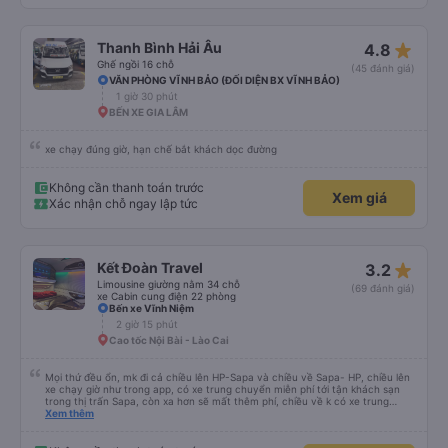
star_rate
Thanh Bình Hải Âu
4.8
Ghế ngồi 16 chỗ
(45 đánh giá)
VĂN PHÒNG VĨNH BẢO (ĐỐI DIỆN BX VĨNH BẢO)
1 giờ 30 phút
BẾN XE GIA LÂM
xe chạy đúng giờ, hạn chế bắt khách dọc đường
Không cần thanh toán trước
Xem giá
Xác nhận chỗ ngay lập tức
star_rate
Kết Đoàn Travel
3.2
Limousine giường nằm 34 chỗ
(69 đánh giá)
xe Cabin cung điện 22 phòng
Bến xe Vĩnh Niệm
2 giờ 15 phút
Cao tốc Nội Bài - Lào Cai
Mọi thứ đều ổn, mk đi cả chiều lên HP-Sapa và chiều về Sapa- HP, chiều lên
xe chạy giờ như trong app, có xe trung chuyển miễn phí tới tận khách sạn
trong thị trấn Sapa, còn xa hơn sẽ mất thêm phí, chiều về k có xe trung
chuyển đón, phải tự ra điểm đón tại 599 Điện Biên Phủ, chiều về xe đi nhah
Xem thêm
hơn, 4h mk đã về tới bến xe Vĩnh Niệm rồi