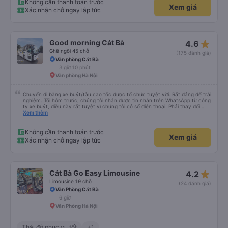
Không cần thanh toán trước
Xem giá
Xác nhận chỗ ngay lập tức
star_rate
Good morning Cát Bà
4.6
Ghế ngồi 45 chỗ
(175 đánh giá)
Văn phòng Cát Bà
3 giờ 10 phút
Văn phòng Hà Nội
Chuyến đi bằng xe buýt/tàu cao tốc được tổ chức tuyệt vời. Rất đáng để trải
nghiệm. Tối hôm trước, chúng tôi nhận được tin nhắn trên WhatsApp từ công
ty xe buýt, điều này rất tuyệt vì chúng tôi có số điện thoại. Phải thay đổi
điểm đón vì trời mưa như trút nước, nhưng họ rất thông cảm. Anh chàng lái
Xem thêm
xe đảm bảo chúng tôi đã lên xe, anh ấy nói tiếng Anh. Anh ấy cung cấp tất
cả thông tin trước bằng tiếng Việt rồi sau đó bằng tiếng Anh. Chúng tôi đi từ
Cát Bà đến Hà Nội, phải xuống xe buýt, lên tàu cao tốc rồi lại lên một xe
Không cần thanh toán trước
Xem giá
buýt khác. Được tổ chức tốt, giao tiếp tuyệt vời, chuyến đi tuyệt vời.
Xác nhận chỗ ngay lập tức
star_rate
Cát Bà Go Easy Limousine
4.2
Limousine 19 chỗ
(24 đánh giá)
Văn Phòng Cát Bà
6 giờ
Văn Phòng Hà Nội
Thái độ phục vụ tốt
+1