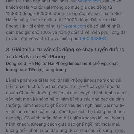
Hiện tại, theo cập nhật mới nhất của
Vexere.com
, giá vé xe
khách đi Hà Nội từ Hải Phòng có mức giá dao động từ
120000 đồng - 820000 đồng. Trong đó, nhà xe Thanh Bình
Hải Âu có giá vé rẻ nhất, chỉ 120000 đồng. Đặt vé xe Hải
Phòng Hà Nội chính hãng tại
Vexere.com
để có giá rẻ nhất,
đảm bảo giữ chỗ 100% và hỗ trợ đổi trả vé miễn phí. Tổng đài
tư vấn, đặt vé và đổi trả vé miễn phí:
1900 888684
.
3. Giới thiệu, tư vấn các dòng xe chạy tuyến đường
xe đi Hà Nội từ Hải Phòng:
Dòng xe đi Hà Nội từ Hải Phòng limousine 9 chỗ vip, chất
lượng cao: Tiện lợi, sang trọng
Là sản phẩm xe đi Hà Nội từ Hải Phòng limousine 9 chỗ cải
tiến từ xe 16 chỗ. Nội thất được làm lại với các ghế bọc da
chuẩn Châu Âu, không chỉ êm ái cho chuyến hành trình xa, mà
còn mát mẻ và không hề bị hầm bí như các ghế bọc da bình
thường. Kèm theo các ghế có nhiều tiện nghi hiện đại như ti-
vi, tủ lạnh mini, ổ cắm usb, đèn đọc sách, hệ thống âm thanh
cao cấp. Có vách ngăn riêng biệt giữa khoang lái và khoang
hành khách. Khoảng cách giữa các ghế ngồi rất thoải mái,
không nhồi nhét. Luôn đáp ứng được nhu cầu về sang trọng,