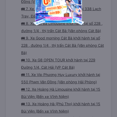
Đồng (VP 740 Phạm Văn Đồng)
🚌 7. Xe Anh Huy Travel khởi hành tại 338 Lạch
Tray, Đằng Giang, Ngô Quyền
🚌 8. Xe Cát Bà Limousine khởi hành tại số 228 ,
đường 1/4 , thị trấn Cát Bà (Văn phòng Cát Bà)
🚌 9. Xe Good morning Cát Bà khởi hành tại số
228 , đường 1/4 , thị trấn Cát Bà (Văn phòng Cát
Bà)
🚌 10. Xe G8 OPEN TOUR khởi hành tại 229
Đường 1/4, Cát Hải (VP Cát Bà)
🚌 11. Xe Vip Phương Huy Luxury khởi hành tại
550 Phạm Văn Đồng (Văn phòng Hải Phòng)
🚌 12. Xe Hoàng Hà Limousine khởi hành tại 15
Bùi Viện (Bến xe Vĩnh Niệm)
🚌 13. Xe Hoàng Hà (Phú Thọ) khởi hành tại 15
Bùi Viện (Bến xe Vĩnh Niệm)