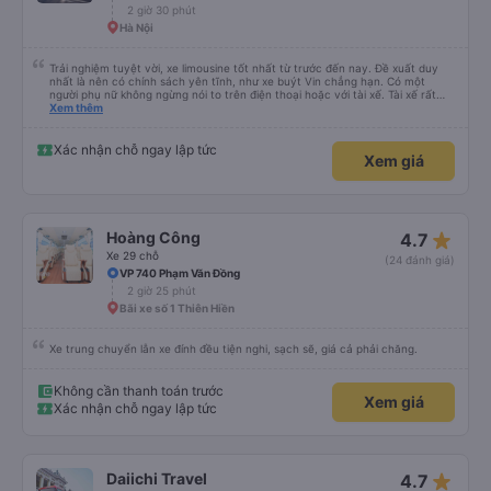
2 giờ 30 phút
Hà Nội
Trải nghiệm tuyệt vời, xe limousine tốt nhất từ trước đến nay. Đề xuất duy
nhất là nên có chính sách yên tĩnh, như xe buýt Vin chẳng hạn. Có một
người phụ nữ không ngừng nói to trên điện thoại hoặc với tài xế. Tài xế rất
tôn trọng. Những hành khách khác, thậm chí cả trẻ nhỏ cũng rất chu đáo.
Xem thêm
Tôi sẽ quay lại Hà Nội trong vài ngày nữa, chúng ta sẽ xem liệu tôi chỉ may
mắn hay xe limousine và dịch vụ luôn tuyệt vời. Hiện tại, chắc chắn sẽ giới
thiệu
Xác nhận chỗ ngay lập tức
Xem giá
star_rate
Hoàng Công
4.7
Xe 29 chỗ
(24 đánh giá)
VP 740 Phạm Văn Đồng
2 giờ 25 phút
Bãi xe số 1 Thiên Hiền
Xe trung chuyển lẫn xe đính đều tiện nghi, sạch sẽ, giá cả phải chăng.
Không cần thanh toán trước
Xem giá
Xác nhận chỗ ngay lập tức
star_rate
Daiichi Travel
4.7