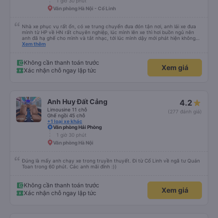
1 giờ 30 phút
Văn phòng Hà Nội - Cổ Linh
Nhà xe phục vụ rất ổn, có xe trung chuyển đưa đón tận nơi, anh lái xe đưa
mình từ HP về HN rất chuyên nghiệp, lúc mình lên xe thì hơi buồn ngủ nên
anh đã hạ ghế cho mình và tắt nhạc, tới lúc mình dậy mới phát hiện không
thấy điện thoại thì anh đã ngay lập tức gọi xe trung chuyển để tìm điện thoại
Xem thêm
hộ mình và mình nhận được điện thoại ngay trong ngày hôm đó. Cảm ơn anh
và nhà xe rất nhiều. 1000 sao ạ.
Không cần thanh toán trước
Xem giá
Xác nhận chỗ ngay lập tức
Anh Huy Đất Cảng
4.2
Limousine 11 chỗ
(277 đánh giá)
Ghế ngồi 45 chỗ
+1 loại xe khác
Văn phòng Hải Phòng
1 giờ 30 phút
Văn phòng Hà Nội
Đúng là mấy anh chạy xe trong truyền thuyết. Đi từ Cổ Linh về ngã tư Quán
Toan trong 60 phút. Các anh mãi đỉnh :))
Không cần thanh toán trước
Xem giá
Xác nhận chỗ ngay lập tức