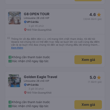
star_rate
G8 OPEN TOUR
4.6
Limousine 28 chỗ VIP
(3244 đánh giá)
VP Cát Bà
3 giờ 45 phút
160 Trần Quang Khải
Thông tin về địa điểm đón v.v. chỉ mang tính chất tham khảo, tôi đã hỏi
Vexere nơi chúng tôi có thể đến trực tiếp xe buýt lớn và cuối cùng địa điểm
vẫn là xe buýt nhỏ đưa chúng tôi đến xe buýt nhưng điều đó không thành
vấn đề. Chúng tôi khởi hành đúng giờ từ Hà Nội nhưng đã nghỉ rất lâu ở sân
Xem thêm
bay để đợi một số hành khách tôi đoán vậy và chỉ đến Sa Pa muộn 30 phút
nên rất tốt. Không có WC trên xe buýt nên hãy cân nhắc nhưng bạn sẽ nghỉ
30 phút hai lần ở khu vực đường cao tốc (3 nghìn đồng để sử dụng phòng
Không cần thanh toán trước
Xem giá
tắm và chúng rất sạch sẽ) và cũng có thể mua rất nhiều đồ ăn nhẹ và thức
Xác nhận chỗ ngay lập tức
ăn khác nhau. Ghế ngồi rất thoải mái! Hãy nhớ rằng đôi khi chất lượng đường
không được tốt nên có thể rất rung lắc. Chúng tôi đã đặt 2 ghế trên cùng ở
phía sau cùng của xe buýt và bạn có thể cảm thấy xe buýt rung rất nhiều,
những ghế dưới ngay trước những ghế này thoải mái hơn nhiều và chúng tôi
có thể sử dụng chúng vì chúng trống. Nhìn chung là một hành trình rất tốt :)
star_rate
Golden Eagle Travel
5.0
Limousine 28 chỗ VIP
(1 đánh giá)
VP Cát Bà
3 giờ 30 phút
160 Trần Quang Khải
Không cần thanh toán trước
Xem giá
Xác nhận chỗ ngay lập tức