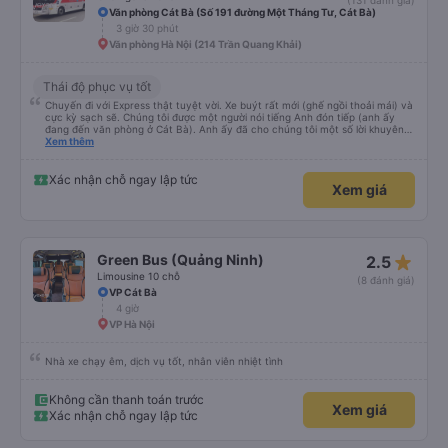
(131 đánh giá)
Văn phòng Cát Bà (Số 191 đường Một Tháng Tư, Cát Bà)
3 giờ 30 phút
Văn phòng Hà Nội (214 Trần Quang Khải)
Thái độ phục vụ tốt
Chuyến đi với Express thật tuyệt vời. Xe buýt rất mới (ghế ngồi thoải mái) và
cực kỳ sạch sẽ. Chúng tôi được một người nói tiếng Anh đón tiếp (anh ấy
đang đến văn phòng ở Cát Bà). Anh ấy đã cho chúng tôi một số lời khuyên
hữu ích về những việc nên làm ở Cát Bà. Chúng tôi có một quãng nghỉ ngắn
Xem thêm
15 phút sau 2 giờ. Sau đó, chúng tôi đi thêm 30 phút nữa trước khi đến bến
phà và lên tàu cao tốc. Chúng tôi có tàu cao tốc riêng đưa chúng tôi đến
đảo trong 8-10 phút. Sau đó, chúng tôi đi xe buýt khoảng 30 phút vào thị
Xác nhận chỗ ngay lập tức
Xem giá
trấn Cát Bà. Chúng tôi được thả xuống cách khách sạn khoảng 5 phút đi bộ.
Nhìn chung, dịch vụ tuyệt vời và tôi rất khuyên bạn nên sử dụng dịch vụ
này.
star_rate
Green Bus (Quảng Ninh)
2.5
Limousine 10 chỗ
(8 đánh giá)
VP Cát Bà
4 giờ
VP Hà Nội
Nhà xe chạy êm, dịch vụ tốt, nhân viên nhiệt tình
Không cần thanh toán trước
Xem giá
Xác nhận chỗ ngay lập tức