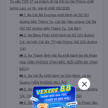
Tư vấn TOP 27 xe khách đi Hà Nội từ Hải Phòng chất
lượng cao, uy tín, giá rẻ nhất 08/2026
🚌 1. Xe Cát Bà Express khởi hành tại Số 191
đường Một Tháng Tư, Cát Bà (Văn phòng Cát Bà
(Số 191 đường Một Tháng Tư, Cát Bà))
🚌 2. Xe Bằng Phấn khởi hành tại Số 223 đường
1/4, thị trấn Cát Bà, TP Hải Phòng (Số 229 đường
1/4)
🚌 3. Xe Thanh Bình Hải Âu khởi hành tại Xã Nhân
Hòa (VĂN PHÒNG VĨNH BẢO (ĐỐI DIỆN BX VĨNH
BẢO))
🚌 4. Xe Hải Âu khởi hành tại Chợ Kênh, xã An
Quang (VĂN PHÒNG AN LÃO)
🚌 5. Xe Daiichi Travel khởi hành tại Số 217 đường
1/4, Thị trấn Cát Bà (Văn phòng Cát Bà)
🚌 6. Xe Hoàng Công khởi hành tại 740 Phạm Văn