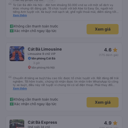
Từ Cát Bà đến Hà Nội - đắt hơn khoảng 50.000 vnd so với một số dịch vụ
khác nhưng rất đáng giá. Tổ chức tuyệt vời bởi Abe từ Easy Go, người nói
tiếng Anh tuyệt vời. Xe buýt mới sạch sẽ, ghế ngồi thoải mái, điểm dừng tốt
giữa chặng, tốt hơn nhiều so với nhiều xe buýt mà tôi đã thử cho đến nay.
Xem thêm
Tuy nhiên, điều tốt nhất dành riêng cho hòn đảo này là nếu xe buýt/dịch vụ
này đi phà xe buýt, vì vậy bạn chỉ đi 1 xe buýt suốt chặng đường thay vì phải
xuống xe với hành lý của mình, v.v., đi phà chở khách để đến đảo và đổi xe
Không cần thanh toán trước
Xem giá
buýt một lần nữa, v.v. rất khuyến khích.
Xác nhận chỗ ngay lập tức
star_rate
Cát Bà Limousine
4.6
Limousine 9 chỗ VIP
(175 đánh giá)
Văn phòng Cát Bà
3 giờ
Văn phòng Hà Nội
Chuyến đi bằng xe buýt/tàu cao tốc được tổ chức tuyệt vời. Rất đáng để trải
nghiệm. Tối hôm trước, chúng tôi nhận được tin nhắn trên WhatsApp từ công
ty xe buýt, điều này rất tuyệt vì chúng tôi có số điện thoại. Phải thay đổi
điểm đón vì trời mưa như trút nước, nhưng họ rất thông cảm. Anh chàng lái
Xem thêm
xe đảm bảo chúng tôi đã lên xe, anh ấy nói tiếng Anh. Anh ấy cung cấp tất
cả thông tin trước bằng tiếng Việt rồi sau đó bằng tiếng Anh. Chúng tôi đi từ
Cát Bà đến Hà Nội, phải xuống xe buýt, lên tàu cao tốc rồi lại lên một xe
Không cần thanh toán trước
Xem giá
buýt khác. Được tổ chức tốt, giao tiếp tuyệt vời, chuyến đi tuyệt vời.
Xác nhận chỗ ngay lập tức
star_rate
Cát Bà Express
4.9
Ghế ngồi 34 chỗ