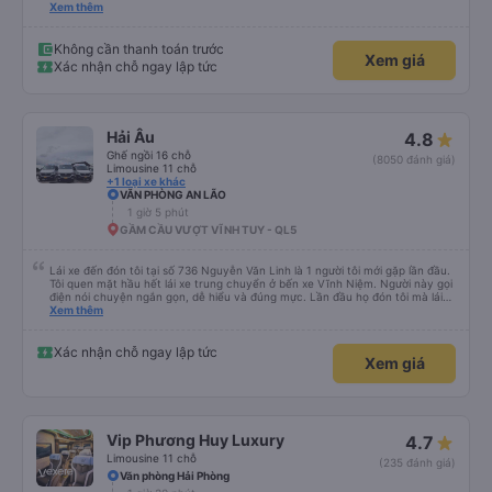
và phát triển hơn nữa. Mọi người ủng hộ đi nhiều cho hãng xe Anh Huy và
Xem thêm
chúc Cty phát triển vững mạnh. Cảm ơn về những chuyến đi an toàn và vui
vẻ👌👌🥰🥰❤️❤️💖💖💕💕💐💐💐💐💐💐
Không cần thanh toán trước
Xem giá
Xác nhận chỗ ngay lập tức
Hải Âu
4.8
Ghế ngồi 16 chỗ
(8050 đánh giá)
Limousine 11 chỗ
+1 loại xe khác
VĂN PHÒNG AN LÃO
1 giờ 5 phút
GẦM CẦU VƯỢT VĨNH TUY - QL5
Lái xe đến đón tôi tại số 736 Nguyễn Văn Linh là 1 người tôi mới gặp lần đầu.
Tôi quen mặt hầu hết lái xe trung chuyển ở bến xe Vĩnh Niệm. Người này gọi
điện nói chuyện ngắn gọn, dễ hiểu và đúng mực. Lần đầu họ đón tôi mà lái
xe chạy thẳng vào cửa đón tôi, băng qua quãng đường ngập nước dài gần
Xem thêm
100m. Các lái xe trước chỉ đón ngoài mặt đường Nguyễn Văn Linh chứ không
chạy thẳng vào ngõ như lái xe này. Lái xe này còn tận tình giúp tôi gửi về
nhà chiếc chìa khoá xe mà tôi để quên trong túi và mang theo bên người. Tôi
Xác nhận chỗ ngay lập tức
Xem giá
thực sự rất ấn tượng với người lái xe này, cũng như cách đào tạo nhân viên
của Quý công ty. Đề nghị Quý công ty tuyên dương lái xe này (số điện thoại
của lái xe là : 0963567429)
Vip Phương Huy Luxury
4.7
Limousine 11 chỗ
(235 đánh giá)
Văn phòng Hải Phòng