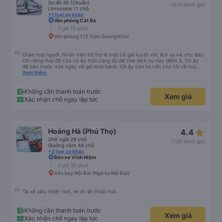
Sơ đồ 45 (Chuẩn)
(510 đánh giá)
Limousine 11 chỗ
+1 loại xe khác
Văn phòng Cát Bà
3 giờ 10 phút
Văn phòng 172 Trần Quang Khải
Chào mọi người. Nhân viên hỗ trợ là một cô gái tuyệt vời, lịch sự và chu đáo.
Chỉ riêng thái độ của cô ấy thôi cũng đủ để cho dịch vụ này điểm 5. Cô ấy
đã báo trước nửa ngày về giờ khởi hành. Cô ấy còn tư vấn cho tôi về mọi
vấn đề, kể cả những vấn đề không liên quan đến chuyến đi này. Tôi hỏi tôi có
Xem thêm
thể sử dụng dịch vụ taxi nào ở Hà Nội. Cô ấy gợi ý tôi nên đặt taxi; giá cũng
không chênh lệch nhiều so với giá tôi tìm thấy trên Grab. Xe buýt sạch sẽ,
thoải mái và có máy lạnh. Tài xế lái xe rất cẩn thận. Xe buýt hơi muộn một
Không cần thanh toán trước
Xem giá
chút, nhưng tôi có thể thấy anh ấy đã đợi khách du lịch từ một khách sạn
Xác nhận chỗ ngay lập tức
gần nhà tôi khá lâu.
star_rate
Hoàng Hà (Phú Thọ)
4.4
Ghế ngồi 29 chỗ
(128 đánh giá)
Giường nằm 44 chỗ
+2 loại xe khác
Bến xe Vĩnh Niệm
3 giờ 30 phút
Sân bay Nội Bài (Ngã tư Nội Bài)
Tài xế siêu nhiệt tình, xe đi rất thoải mái.
Không cần thanh toán trước
Xem giá
Xác nhận chỗ ngay lập tức