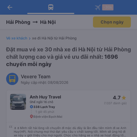
arrow_back
Tải app Vexere ngay!
Tải app Vexere
-30k
Mở app
Mở app
Nhận ưu đãi thành viên độc
-30k/ghế khi đặt vé máy bay qua
quyền
app
Hải Phòng
Hà Nội
Chọn ngày
Vé xe khách
xe đi Hà Nội từ Hải Phòng
Đặt mua vé xe 30 nhà xe đi Hà Nội từ Hải Phòng
chất lượng cao và giá vé ưu đãi nhất
: 1696
chuyến mỗi ngày
Vexere Team
Ngày cập nhật: 08/08/2026
Anh Huy Travel
4.7
Ghế ngồi 16 chỗ
(1337 đánh giá)
338 Lạch Tray
1 giờ 45 phút
Bệnh viện Bạch Mai
🌷🌷Mình rất hài lòng về chuyến đi mặc dù đây là lần đầu tiên mình đi xe Anh
Huy(HP). Nói chung mọi thứ đạt yêu cầu v chất lượng tốt. Mình sẽ ủng hộ đi
xe này v giới thiệu cho mọi người. Chúc cho hãng xe v nhà xe hoạt động tốt