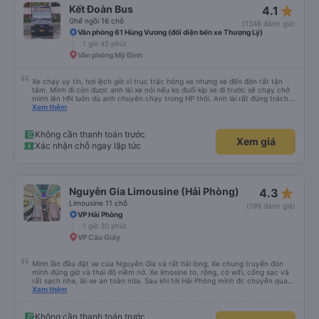
star_rate
Kết Đoàn Bus
4.1
Ghế ngồi 16 chỗ
(1348 đánh giá)
Văn phòng 61 Hùng Vương (đối diện bến xe Thượng Lý)
1 giờ 45 phút
Văn phòng Mỹ Đình
Xe chạy uy tín, hơi lệch giờ vì trục trặc hỏng xe nhưng xe đến đón rất tận
tâm. Mình đi còn được anh lái xe nói nếu ko đuổi kịp xe đi trước sẽ chạy chở
mình lên HN luôn dù anh chuyên chạy trong HP thôi. Anh lái rất đúng trách
nhiệm của công ty là đặt khách lên hàng đầu. Sẽ ủng hộ xe dài dài. P/s: xe
Xem thêm
ko có mùi, đi rất mượt, ko bị say
Không cần thanh toán trước
Xem giá
Xác nhận chỗ ngay lập tức
star_rate
Nguyễn Gia Limousine (Hải Phòng)
4.3
Limousine 11 chỗ
(199 đánh giá)
VP Hải Phòng
1 giờ 30 phút
VP Cầu Giấy
Mình lần đầu đặt xe của Nguyễn Gia và rất hài lòng. Xe chung truyển đón
mình đúng giờ và thái độ niềm nở. Xe limosine to, rộng, có wifi, cổng sạc và
rất sạch nha, lái xe an toàn nữa. Sau khi tới Hải Phòng mình đc chuyển qua
xe trung chuyển ( vf6) sạch sẽ, thoải mái bạn lái xe rất nice. 1 trải nghiệm
Xem thêm
tuyệt vời! Cảm ơn nhiều
Không cần thanh toán trước